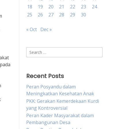
18
19
20
21
22
23
24
25
26
27
28
29
30
m
« Oct
Dec »
h
Search
for:
akat
epada
Recent Posts
n
Peran Posyandu dalam
Meningkatkan Kesehatan Anak
k
PKK: Gerakan Kemerdekaan Kurdi
yang Kontroversial
Peran Kader Masyarakat dalam
Pembangunan Desa