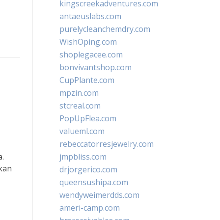
kingscreekadventures.com
antaeuslabs.com
purelycleanchemdry.com
WishOping.com
shoplegacee.com
bonvivantshop.com
CupPlante.com
mpzin.com
stcreal.com
PopUpFlea.com
valueml.com
rebeccatorresjewelry.com
.
jmpbliss.com
ikan
drjorgerico.com
queensushipa.com
wendyweimerdds.com
ameri-camp.com