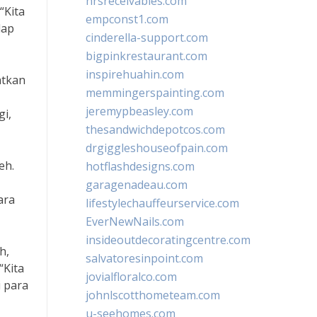
hrsreceivables.com
“Kita
empconst1.com
dap
cinderella-support.com
bigpinkrestaurant.com
inspirehuahin.com
atkan
memmingerspainting.com
jeremypbeasley.com
i,
thesandwichdepotcos.com
drgiggleshouseofpain.com
eh.
hotflashdesigns.com
garagenadeau.com
ara
lifestylechauffeurservice.com
EverNewNails.com
insideoutdecoratingcentre.com
h,
salvatoresinpoint.com
“Kita
jovialfloralco.com
 para
johnlscotthometeam.com
u-seehomes.com