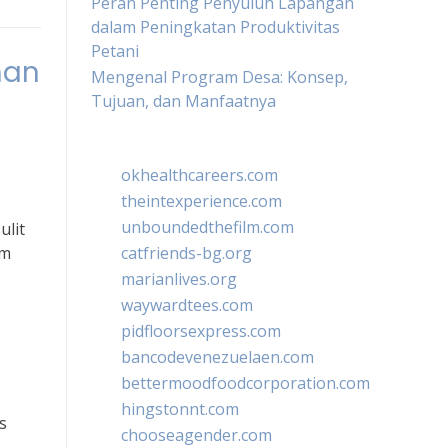
Peran Penting Penyuluh Lapangan
dalam Peningkatan Produktivitas
Petani
nan
Mengenal Program Desa: Konsep,
Tujuan, dan Manfaatnya
okhealthcareers.com
theintexperience.com
unboundedthefilm.com
ulit
am
catfriends-bg.org
marianlives.org
waywardtees.com
pidfloorsexpress.com
bancodevenezuelaen.com
bettermoodfoodcorporation.com
hingstonnt.com
s
chooseagender.com