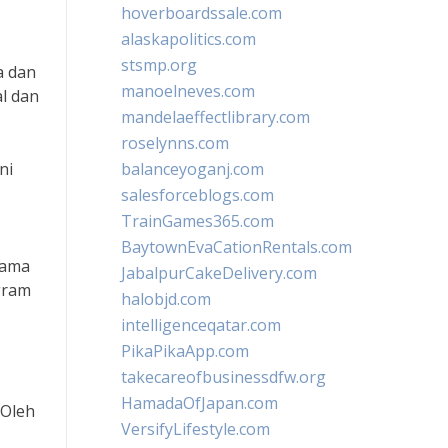
hoverboardssale.com
alaskapolitics.com
stsmp.org
a dan
manoelneves.com
l dan
mandelaeffectlibrary.com
roselynns.com
ni
balanceyoganj.com
salesforceblogs.com
TrainGames365.com
BaytownEvaCationRentals.com
sama
JabalpurCakeDelivery.com
gram
halobjd.com
intelligenceqatar.com
PikaPikaApp.com
takecareofbusinessdfw.org
HamadaOfJapan.com
 Oleh
VersifyLifestyle.com