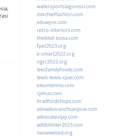
watersportslagonissi.com
sia,
mischieffashion.com
rasi
eduwyre.com
k
retro-interiors.com
theblvd-boise.com
fpet2023.org
e-smart2022.org
ngrc2022.org
leesfamilyfoods.com
lewis-lewis-cpas.com
eleontennis.com
cyetus.com
bradfordshops.com
almadenranchsanjose.com
advocatevijay.com
adlibilimler2023.com
naswwebed.org