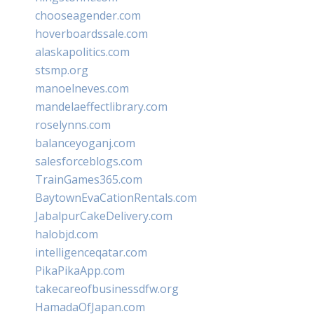
chooseagender.com
hoverboardssale.com
alaskapolitics.com
stsmp.org
manoelneves.com
mandelaeffectlibrary.com
roselynns.com
balanceyoganj.com
salesforceblogs.com
TrainGames365.com
BaytownEvaCationRentals.com
JabalpurCakeDelivery.com
halobjd.com
intelligenceqatar.com
PikaPikaApp.com
takecareofbusinessdfw.org
HamadaOfJapan.com