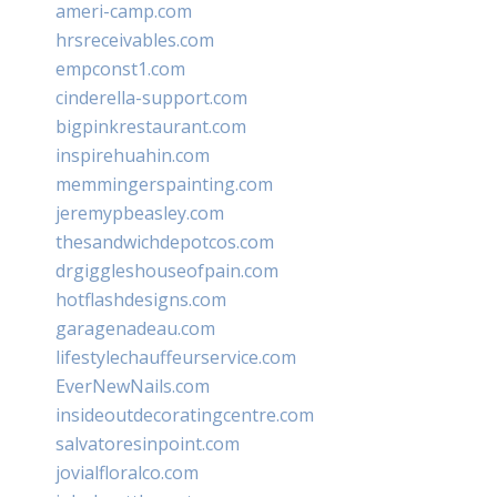
ameri-camp.com
hrsreceivables.com
empconst1.com
cinderella-support.com
bigpinkrestaurant.com
inspirehuahin.com
memmingerspainting.com
jeremypbeasley.com
thesandwichdepotcos.com
drgiggleshouseofpain.com
hotflashdesigns.com
garagenadeau.com
lifestylechauffeurservice.com
EverNewNails.com
insideoutdecoratingcentre.com
salvatoresinpoint.com
jovialfloralco.com