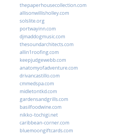
thepaperhousecollection.com
allisonwillisholley.com
solslite.org
portwayinn.com
djmaddogmusic.com
thesoundarchitects.com
allin1roofing.com
keepjudgewebb.com
anatomyofadventure.com
drivancastillo.com
cmmedspa.com
midletontkd.com
gardensandgrills.com
basilfoodwine.com
nikko-tochigi.net
caribbean-corner.com
bluemoongiftcards.com