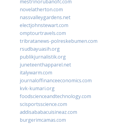
mestrinorubanofc.com
novelatherton.com
nassvalleygardens.net
electjohnstewart.com
omptourtravels.com
tribratanews-polreskebumen.com
rsudbayuasih.org
publikjurnalistik.org
juneteenthapparel.net
italywarm.com
journaloffinanceeconomics.com
kvk-kumari.org
foodscienceandtechnology.com
scisportsscience.com
addisababacuisineaz.com
burgerimcamas.com