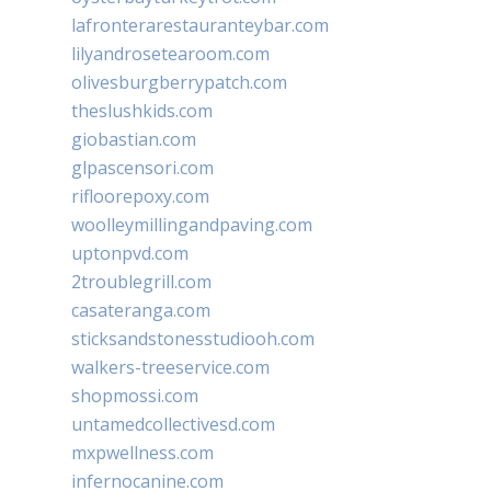
lafronterarestauranteybar.com
lilyandrosetearoom.com
olivesburgberrypatch.com
theslushkids.com
giobastian.com
glpascensori.com
rifloorepoxy.com
woolleymillingandpaving.com
uptonpvd.com
2troublegrill.com
casateranga.com
sticksandstonesstudiooh.com
walkers-treeservice.com
shopmossi.com
untamedcollectivesd.com
mxpwellness.com
infernocanine.com