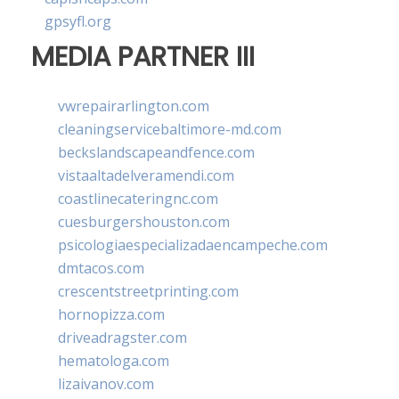
gpsyfl.org
MEDIA PARTNER III
vwrepairarlington.com
cleaningservicebaltimore-md.com
beckslandscapeandfence.com
vistaaltadelveramendi.com
coastlinecateringnc.com
cuesburgershouston.com
psicologiaespecializadaencampeche.com
dmtacos.com
crescentstreetprinting.com
hornopizza.com
driveadragster.com
hematologa.com
lizaivanov.com