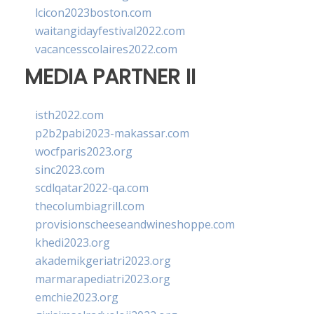
lcicon2023boston.com
waitangidayfestival2022.com
vacancesscolaires2022.com
MEDIA PARTNER II
isth2022.com
p2b2pabi2023-makassar.com
wocfparis2023.org
sinc2023.com
scdlqatar2022-qa.com
thecolumbiagrill.com
provisionscheeseandwineshoppe.com
khedi2023.org
akademikgeriatri2023.org
marmarapediatri2023.org
emchie2023.org