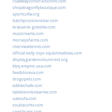
roadwayconstructioninc.com
shopdragonflyboutique.com
sportszilla.org
batchprovisionsbar.com
brasserie-gobette.com
musicrearte.com
morseysfarms.com
riverviewtennis.com
official-kelly-toys-squishmallows.com
displaygardenonsuncrest.org
bbq-empire-usa.com
feedstoreva.com
drogopets.com
ediblechalk.com
tabletennisnearme.com
oaksofa.com
soultacohtx.com
capishcaps.com