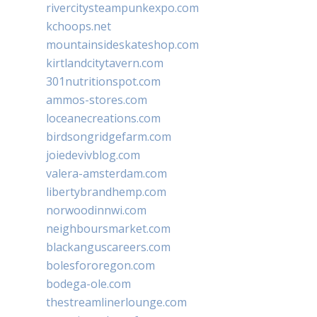
rivercitysteampunkexpo.com
kchoops.net
mountainsideskateshop.com
kirtlandcitytavern.com
301nutritionspot.com
ammos-stores.com
loceanecreations.com
birdsongridgefarm.com
joiedevivblog.com
valera-amsterdam.com
libertybrandhemp.com
norwoodinnwi.com
neighboursmarket.com
blackanguscareers.com
bolesfororegon.com
bodega-ole.com
thestreamlinerlounge.com