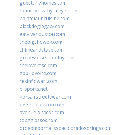
guesttinyhomes.com
home-plow-by-meyer.com
palatelatincuisine.com
blackdoglegacy.com
eatvivahouston.com
thebigshowok.com
chimeandstave.com
greatwallseafoodny.com
theloverose.com
gabriovoice.com
resinflowart.com
p-sports.net
korsairstreetwear.com
petshopallston.com
avenue26tacos.com
topgglasses.com
broadmoornailsspacoloradosprings.com