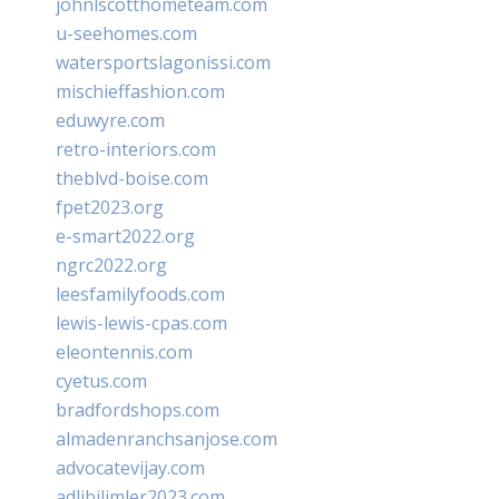
johnlscotthometeam.com
u-seehomes.com
watersportslagonissi.com
mischieffashion.com
eduwyre.com
retro-interiors.com
theblvd-boise.com
fpet2023.org
e-smart2022.org
ngrc2022.org
leesfamilyfoods.com
lewis-lewis-cpas.com
eleontennis.com
cyetus.com
bradfordshops.com
almadenranchsanjose.com
advocatevijay.com
adlibilimler2023.com