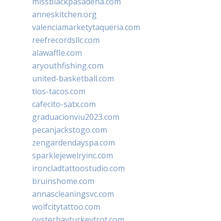
missblackpasadena.com
anneskitchen.org
valenciamarketytaqueria.com
reefrecordsllc.com
alawaffle.com
aryouthfishing.com
united-basketball.com
tios-tacos.com
cafecito-satx.com
graduacionviu2023.com
pecanjackstogo.com
zengardendayspa.com
sparklejewelryinc.com
ironcladtattoostudio.com
bruinshome.com
annascleaningsvc.com
wolfcitytattoo.com
oysterbayturkeytrot.com