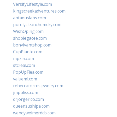
VersifyLifestyle.com
kingscreekadventures.com
antaeuslabs.com
purelycleanchemdry.com
WishOping.com
shoplegacee.com
bonvivantshop.com
CupPlante.com
mpzin.com
stcreal.com
PopUpFlea.com
valueml.com
rebeccatorresjewelry.com
jmpbliss.com
drjorgerico.com
queensushipa.com
wendyweimerdds.com