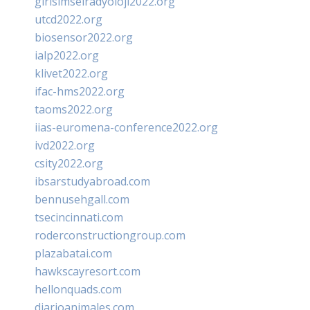
girisimselradyoloji2022.org
utcd2022.org
biosensor2022.org
ialp2022.org
klivet2022.org
ifac-hms2022.org
taoms2022.org
iias-euromena-conference2022.org
ivd2022.org
csity2022.org
ibsarstudyabroad.com
bennusehgall.com
tsecincinnati.com
roderconstructiongroup.com
plazabatai.com
hawkscayresort.com
hellonquads.com
diarioanimales.com