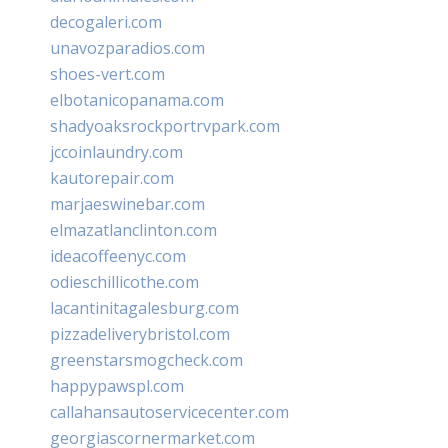
decogaleri.com
unavozparadios.com
shoes-vert.com
elbotanicopanama.com
shadyoaksrockportrvpark.com
jccoinlaundry.com
kautorepair.com
marjaeswinebar.com
elmazatlanclinton.com
ideacoffeenyc.com
odieschillicothe.com
lacantinitagalesburg.com
pizzadeliverybristol.com
greenstarsmogcheck.com
happypawspl.com
callahansautoservicecenter.com
georgiascornermarket.com