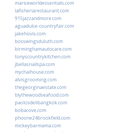
mariceworldessentials.com
lafisheriarestaurant.com
915jazzandmore.com
aguadulce-countryfair.com
jakehovis.com
bosswingsduluth.com
birminghamautocare.com
tonyscountrykitchen.com
jbellasnailspa.com
mychaihouse.com
alvisgrooming.com
thegeorginaestate.com
blythewoodseafood.com
paolosdelibangkok.com
bobacove.com
phoone24brookfield.com
mickeybarmama.com