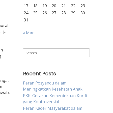
17
18
19
20
21
22
23
24
25
26
27
28
29
30
31
moral
erja
« Mar
an
Search
g
for:
Recent Posts
angat
Peran Posyandu dalam
am
Meningkatkan Kesehatan Anak
awab.
PKK: Gerakan Kemerdekaan Kurdi
t
yang Kontroversial
Peran Kader Masyarakat dalam