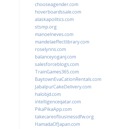
chooseagender.com
hoverboardssale.com
alaskapolitics.com
stsmp.org
manoelneves.com
mandelaeffectlibrary.com
roselynns.com
balanceyoganj.com
salesforceblogs.com
TrainGames365.com
BaytownEvaCationRentals.com
JabalpurCakeDelivery.com
halobjd.com
intelligenceqatar.com
PikaPikaApp.com
takecareofbusinessdfw.org
HamadaOfJapan.com