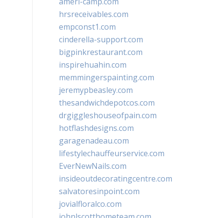
ameri-camp.com
hrsreceivables.com
empconst1.com
cinderella-support.com
bigpinkrestaurant.com
inspirehuahin.com
memmingerspainting.com
jeremypbeasley.com
thesandwichdepotcos.com
drgiggleshouseofpain.com
hotflashdesigns.com
garagenadeau.com
lifestylechauffeurservice.com
EverNewNails.com
insideoutdecoratingcentre.com
salvatoresinpoint.com
jovialfloralco.com
johnlscotthometeam.com