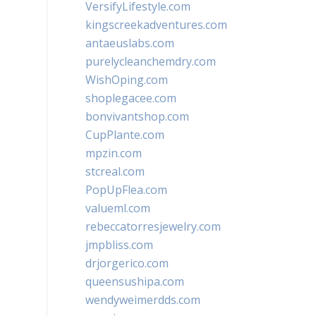
VersifyLifestyle.com
kingscreekadventures.com
antaeuslabs.com
purelycleanchemdry.com
WishOping.com
shoplegacee.com
bonvivantshop.com
CupPlante.com
mpzin.com
stcreal.com
PopUpFlea.com
valueml.com
rebeccatorresjewelry.com
jmpbliss.com
drjorgerico.com
queensushipa.com
wendyweimerdds.com