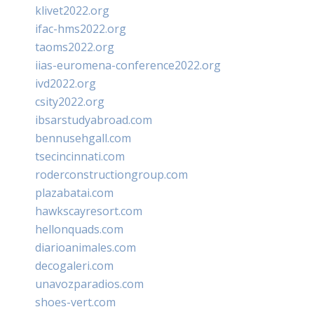
klivet2022.org
ifac-hms2022.org
taoms2022.org
iias-euromena-conference2022.org
ivd2022.org
csity2022.org
ibsarstudyabroad.com
bennusehgall.com
tsecincinnati.com
roderconstructiongroup.com
plazabatai.com
hawkscayresort.com
hellonquads.com
diarioanimales.com
decogaleri.com
unavozparadios.com
shoes-vert.com