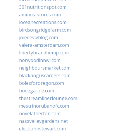
301nutritionspot.com
ammos-stores.com
loceanecreations.com
birdsongridgefarm.com
joiedevivblog.com
valera-amsterdam.com
libertybrandhemp.com
norwoodinnwi.com
neighboursmarket.com
blackanguscareers.com
bolesfororegon.com
bodega-ole.com
thestreamlinerlounge.com
mestrinorubanofc.com
novelatherton.com
nassvalleygardens.net
electjohnstewart.com