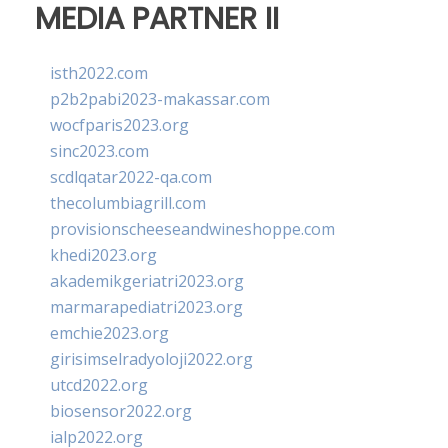
MEDIA PARTNER II
isth2022.com
p2b2pabi2023-makassar.com
wocfparis2023.org
sinc2023.com
scdlqatar2022-qa.com
thecolumbiagrill.com
provisionscheeseandwineshoppe.com
khedi2023.org
akademikgeriatri2023.org
marmarapediatri2023.org
emchie2023.org
girisimselradyoloji2022.org
utcd2022.org
biosensor2022.org
ialp2022.org