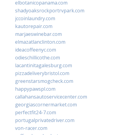
elbotanicopanama.com
shadyoaksrockportrvpark.com
jccoinlaundry.com
kautorepair.com
marjaeswinebar.com
elmazatlanclinton.com
ideacoffeenyc.com
odieschillicothe.com
lacantinitagalesburg.com
pizzadeliverybristol.com
greenstarsmogcheck.com
happypawspl.com
callahansautoservicecenter.com
georgiascornermarket.com
perfectfit24-7.com
portugalprivatedriver.com
von-racer.com