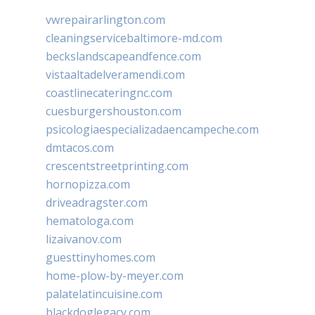
vwrepairarlington.com
cleaningservicebaltimore-md.com
beckslandscapeandfence.com
vistaaltadelveramendi.com
coastlinecateringnc.com
cuesburgershouston.com
psicologiaespecializadaencampeche.com
dmtacos.com
crescentstreetprinting.com
hornopizza.com
driveadragster.com
hematologa.com
lizaivanov.com
guesttinyhomes.com
home-plow-by-meyer.com
palatelatincuisine.com
blackdoglegacy.com