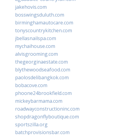
jakehovis.com
bosswingsduluth.com
birminghamautocare.com
tonyscountrykitchen.com
jbellasnailspa.com
mychaihouse.com
alvisgrooming.com
thegeorginaestate.com
blythewoodseafood.com
paolosdelibangkok.com
bobacove.com
phoone24brookfield.com
mickeybarmama.com
roadwayconstructioninc.com
shopdragonflyboutique.com
sportszilla.org
batchprovisionsbar.com