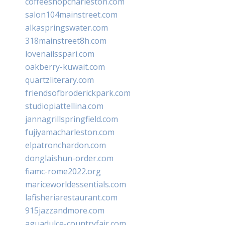
coffeeshopcharleston.com
salon104mainstreet.com
alkaspringswater.com
318mainstreet8h.com
lovenailsspari.com
oakberry-kuwait.com
quartzliterary.com
friendsofbroderickpark.com
studiopiattellina.com
jannagrillspringfield.com
fujiyamacharleston.com
elpatronchardon.com
donglaishun-order.com
fiamc-rome2022.org
mariceworldessentials.com
lafisheriarestaurant.com
915jazzandmore.com
aguadulce-countryfair.com