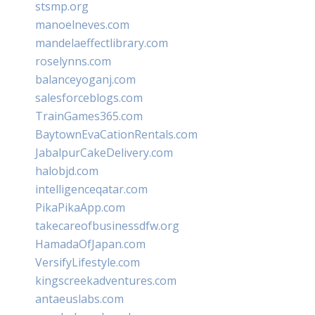
stsmp.org
manoelneves.com
mandelaeffectlibrary.com
roselynns.com
balanceyoganj.com
salesforceblogs.com
TrainGames365.com
BaytownEvaCationRentals.com
JabalpurCakeDelivery.com
halobjd.com
intelligenceqatar.com
PikaPikaApp.com
takecareofbusinessdfw.org
HamadaOfJapan.com
VersifyLifestyle.com
kingscreekadventures.com
antaeuslabs.com