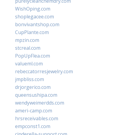
purelycleanchemdry.com
WishOping.com
shoplegacee.com
bonvivantshop.com
CupPlante.com
mpzin.com
stcreal.com
PopUpFlea.com
valueml.com
rebeccatorresjewelry.com
jmpbliss.com
drjorgerico.com
queensushipa.com
wendyweimerdds.com
ameri-camp.com
hrsreceivables.com
empconst1.com
cinderella-support.com