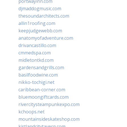
portwayinn.com
djmaddogmusic.com
thesoundarchitects.com
allin1roofing.com
keepjudgewebb.com
anatomyofadventure.com
drivancastillo.com
cmmedspa.com
midletontkd.com
gardensandgrills.com
basilfoodwine.com
nikko-tochigi.net
caribbean-corner.com
bluemoongiftcards.com
rivercitysteampunkexpo.com
kchoops.net
mountainsideskateshop.com
kirtlandcitytavern.com