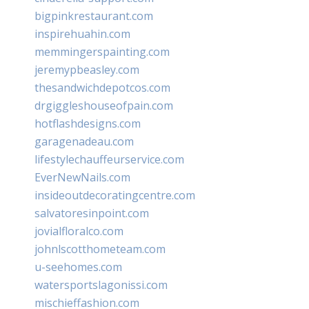
bigpinkrestaurant.com
inspirehuahin.com
memmingerspainting.com
jeremypbeasley.com
thesandwichdepotcos.com
drgiggleshouseofpain.com
hotflashdesigns.com
garagenadeau.com
lifestylechauffeurservice.com
EverNewNails.com
insideoutdecoratingcentre.com
salvatoresinpoint.com
jovialfloralco.com
johnlscotthometeam.com
u-seehomes.com
watersportslagonissi.com
mischieffashion.com