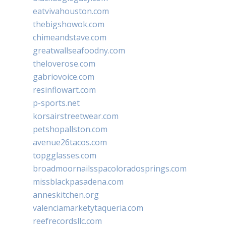
eatvivahouston.com
thebigshowok.com
chimeandstave.com
greatwallseafoodny.com
theloverose.com
gabriovoice.com
resinflowart.com
p-sports.net
korsairstreetwear.com
petshopallston.com
avenue26tacos.com
topgglasses.com
broadmoornailsspacoloradosprings.com
missblackpasadena.com
anneskitchen.org
valenciamarketytaqueria.com
reefrecordsllc.com