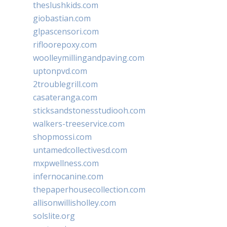
theslushkids.com
giobastian.com
glpascensori.com
rifloorepoxy.com
woolleymillingandpaving.com
uptonpvd.com
2troublegrill.com
casateranga.com
sticksandstonesstudiooh.com
walkers-treeservice.com
shopmossi.com
untamedcollectivesd.com
mxpwellness.com
infernocanine.com
thepaperhousecollection.com
allisonwillisholley.com
solslite.org