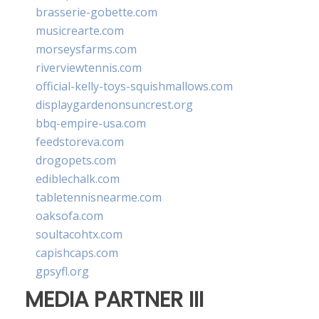
brasserie-gobette.com
musicrearte.com
morseysfarms.com
riverviewtennis.com
official-kelly-toys-squishmallows.com
displaygardenonsuncrest.org
bbq-empire-usa.com
feedstoreva.com
drogopets.com
ediblechalk.com
tabletennisnearme.com
oaksofa.com
soultacohtx.com
capishcaps.com
gpsyfl.org
MEDIA PARTNER III