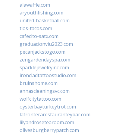
alawaffle.com
aryouthfishing.com
united-basketball.com
tios-tacos.com
cafecito-satx.com
graduacionviu2023.com
pecanjackstogo.com
zengardendayspa.com
sparklejewelryinc.com
ironcladtattoostudio.com
bruinshome.com
annascleaningsvc.com
wolfcitytattoo.com
oysterbayturkeytrot.com
lafronterarestauranteybar.com
lilyandrosetearoom.com
olivesburgberrypatch.com