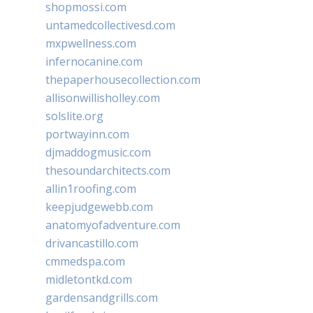
shopmossi.com
untamedcollectivesd.com
mxpwellness.com
infernocanine.com
thepaperhousecollection.com
allisonwillisholley.com
solslite.org
portwayinn.com
djmaddogmusic.com
thesoundarchitects.com
allin1roofing.com
keepjudgewebb.com
anatomyofadventure.com
drivancastillo.com
cmmedspa.com
midletontkd.com
gardensandgrills.com