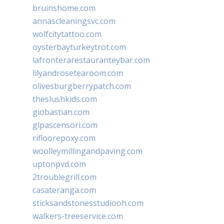
bruinshome.com
annascleaningsvc.com
wolfcitytattoo.com
oysterbayturkeytrot.com
lafronterarestauranteybar.com
lilyandrosetearoom.com
olivesburgberrypatch.com
theslushkids.com
giobastian.com
glpascensori.com
rifloorepoxy.com
woolleymillingandpaving.com
uptonpvd.com
2troublegrill.com
casateranga.com
sticksandstonesstudiooh.com
walkers-treeservice.com