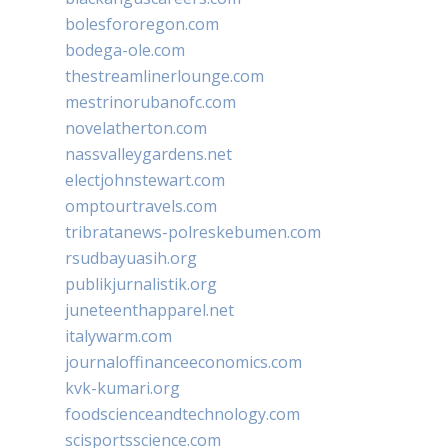
bolesfororegon.com
bodega-ole.com
thestreamlinerlounge.com
mestrinorubanofc.com
novelatherton.com
nassvalleygardens.net
electjohnstewart.com
omptourtravels.com
tribratanews-polreskebumen.com
rsudbayuasih.org
publikjurnalistik.org
juneteenthapparel.net
italywarm.com
journaloffinanceeconomics.com
kvk-kumari.org
foodscienceandtechnology.com
scisportsscience.com