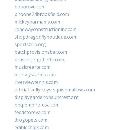
bobacove.com
phoone24brookfield.com
mickeybarmama.com
roadwayconstructioninc.com
shopdragonflyboutique.com
sportszilla.org
batchprovisionsbar.com
brasserie-gobette.com
musicrearte.com
morseysfarms.com
riverviewtennis.com
official-kelly-toys-squishmallows.com
displaygardenonsuncrest.org
bbq-empire-usa.com
feedstoreva.com
drogopets.com
ediblechalk.com