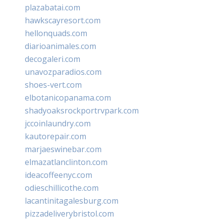
plazabatai.com
hawkscayresort.com
hellonquads.com
diarioanimales.com
decogaleri.com
unavozparadios.com
shoes-vert.com
elbotanicopanama.com
shadyoaksrockportrvpark.com
jccoinlaundry.com
kautorepair.com
marjaeswinebar.com
elmazatlanclinton.com
ideacoffeenyc.com
odieschillicothe.com
lacantinitagalesburg.com
pizzadeliverybristol.com