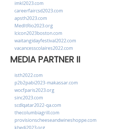
imkl2023.com
careerfaircsd2023.com
apsth2023.com
MedItRio2023.org
lcicon2023boston.com
waitangidayfestival2022.com
vacancesscolaires2022.com
MEDIA PARTNER II
isth2022.com
p2b2pabi2023-makassar.com
wocfparis2023.org
sinc2023.com
scdlqatar2022-qa.com
thecolumbiagrill.com
provisionscheeseandwineshoppe.com
khedi2023.org