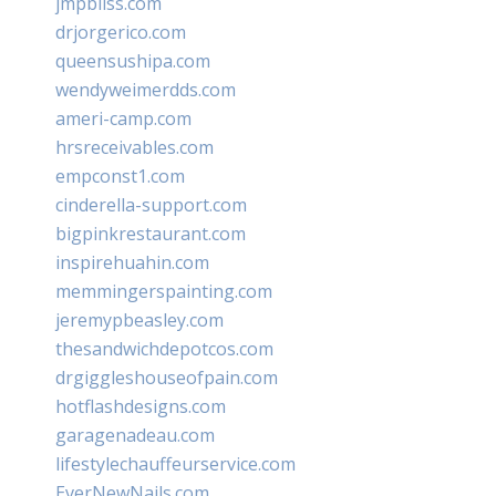
jmpbliss.com
drjorgerico.com
queensushipa.com
wendyweimerdds.com
ameri-camp.com
hrsreceivables.com
empconst1.com
cinderella-support.com
bigpinkrestaurant.com
inspirehuahin.com
memmingerspainting.com
jeremypbeasley.com
thesandwichdepotcos.com
drgiggleshouseofpain.com
hotflashdesigns.com
garagenadeau.com
lifestylechauffeurservice.com
EverNewNails.com