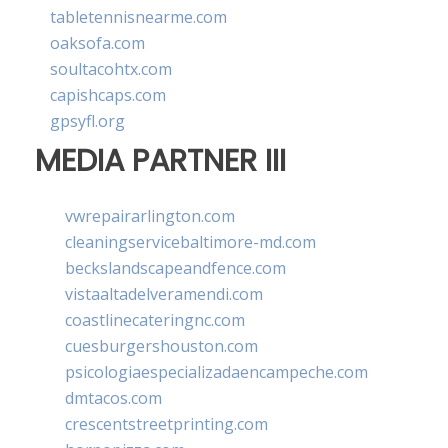
tabletennisnearme.com
oaksofa.com
soultacohtx.com
capishcaps.com
gpsyfl.org
MEDIA PARTNER III
vwrepairarlington.com
cleaningservicebaltimore-md.com
beckslandscapeandfence.com
vistaaltadelveramendi.com
coastlinecateringnc.com
cuesburgershouston.com
psicologiaespecializadaencampeche.com
dmtacos.com
crescentstreetprinting.com