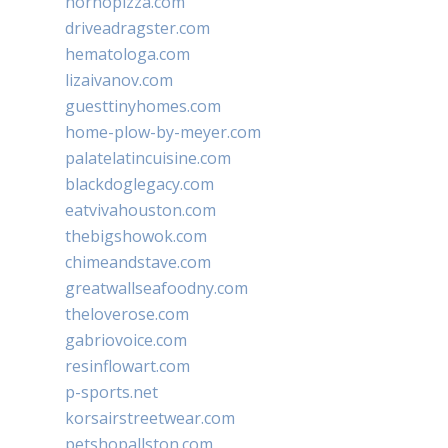
hornopizza.com
driveadragster.com
hematologa.com
lizaivanov.com
guesttinyhomes.com
home-plow-by-meyer.com
palatelatincuisine.com
blackdoglegacy.com
eatvivahouston.com
thebigshowok.com
chimeandstave.com
greatwallseafoodny.com
theloverose.com
gabriovoice.com
resinflowart.com
p-sports.net
korsairstreetwear.com
petshopallston.com