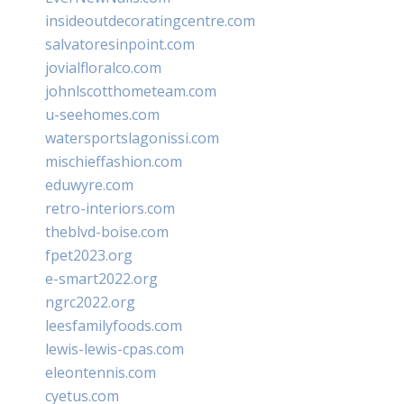
insideoutdecoratingcentre.com
salvatoresinpoint.com
jovialfloralco.com
johnlscotthometeam.com
u-seehomes.com
watersportslagonissi.com
mischieffashion.com
eduwyre.com
retro-interiors.com
theblvd-boise.com
fpet2023.org
e-smart2022.org
ngrc2022.org
leesfamilyfoods.com
lewis-lewis-cpas.com
eleontennis.com
cyetus.com