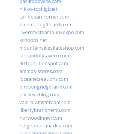
basilfoodwine.com
nikko-tochigi.net
caribbean-corner.com
bluemoongiftcards.com
rivercitysteampunkexpo.com
kchoops.net
mountainsideskateshop.com
kirtlandcitytavern.com
301nutritionspot.com
ammos-stores.com
loceanecreations.com
birdsongridgefarm.com
joiedevivblog.com
valera-amsterdam.com
libertybrandhemp.com
norwoodinnwi.com
neighboursmarket.com
blackanguscareers.com