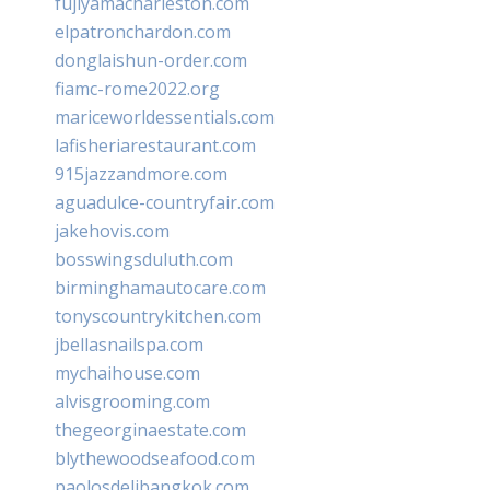
fujiyamacharleston.com
elpatronchardon.com
donglaishun-order.com
fiamc-rome2022.org
mariceworldessentials.com
lafisheriarestaurant.com
915jazzandmore.com
aguadulce-countryfair.com
jakehovis.com
bosswingsduluth.com
birminghamautocare.com
tonyscountrykitchen.com
jbellasnailspa.com
mychaihouse.com
alvisgrooming.com
thegeorginaestate.com
blythewoodseafood.com
paolosdelibangkok.com