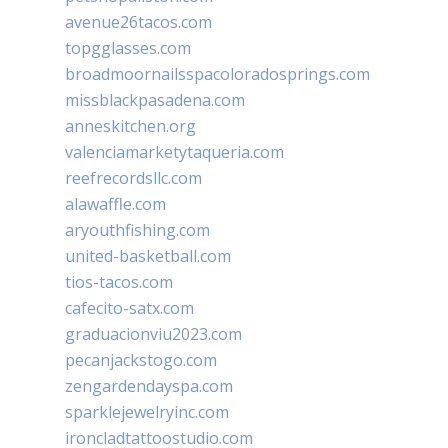
avenue26tacos.com
topgglasses.com
broadmoornailsspacoloradosprings.com
missblackpasadena.com
anneskitchen.org
valenciamarketytaqueria.com
reefrecordsllc.com
alawaffle.com
aryouthfishing.com
united-basketball.com
tios-tacos.com
cafecito-satx.com
graduacionviu2023.com
pecanjackstogo.com
zengardendayspa.com
sparklejewelryinc.com
ironcladtattoostudio.com