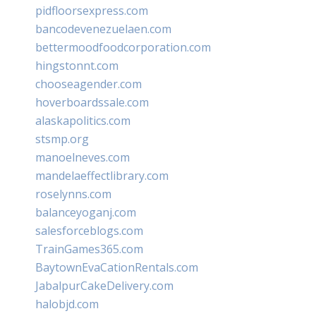
pidfloorsexpress.com
bancodevenezuelaen.com
bettermoodfoodcorporation.com
hingstonnt.com
chooseagender.com
hoverboardssale.com
alaskapolitics.com
stsmp.org
manoelneves.com
mandelaeffectlibrary.com
roselynns.com
balanceyoganj.com
salesforceblogs.com
TrainGames365.com
BaytownEvaCationRentals.com
JabalpurCakeDelivery.com
halobjd.com