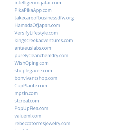
intelligenceqatar.com
PikaPikaApp.com
takecareofbusinessdfw.org
HamadaOfJapan.com
VersifyLifestyle.com
kingscreekadventures.com
antaeuslabs.com
purelycleanchemdry.com
WishOping.com
shoplegacee.com
bonvivantshop.com
CupPlante.com
mpzin.com
stcreal.com
PopUpFlea.com
valueml.com
rebeccatorresjewelry.com