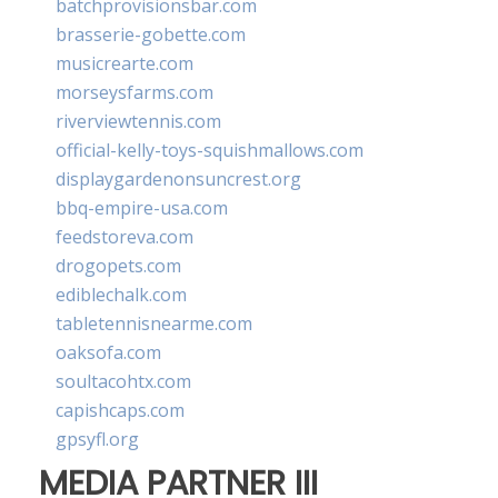
batchprovisionsbar.com
brasserie-gobette.com
musicrearte.com
morseysfarms.com
riverviewtennis.com
official-kelly-toys-squishmallows.com
displaygardenonsuncrest.org
bbq-empire-usa.com
feedstoreva.com
drogopets.com
ediblechalk.com
tabletennisnearme.com
oaksofa.com
soultacohtx.com
capishcaps.com
gpsyfl.org
MEDIA PARTNER III