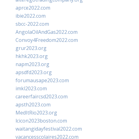
aprce2022.com
ibie2022.com
sbcc-2022.com
AngolaOilAndGas2022.com
Convoy4Freedom2022.com
grur2023.org
hkhk2023.org
napm2023.org
apsdfd2023.org
forumausape2023.com
imkl2023.com
careerfaircsd2023.com
apsth2023.com
MedItRio2023.org
lcicon2023boston.com
waitangidayfestival2022.com
vacancesscolaires2022.com