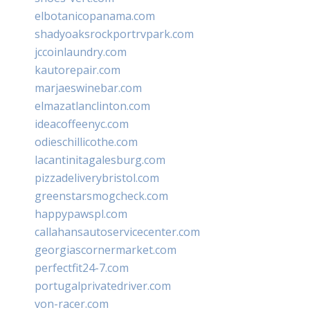
elbotanicopanama.com
shadyoaksrockportrvpark.com
jccoinlaundry.com
kautorepair.com
marjaeswinebar.com
elmazatlanclinton.com
ideacoffeenyc.com
odieschillicothe.com
lacantinitagalesburg.com
pizzadeliverybristol.com
greenstarsmogcheck.com
happypawspl.com
callahansautoservicecenter.com
georgiascornermarket.com
perfectfit24-7.com
portugalprivatedriver.com
von-racer.com