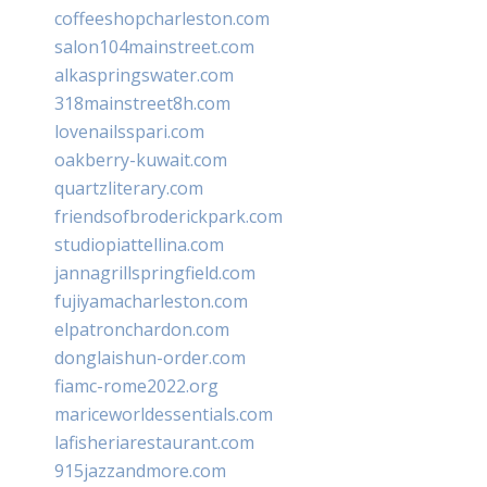
coffeeshopcharleston.com
salon104mainstreet.com
alkaspringswater.com
318mainstreet8h.com
lovenailsspari.com
oakberry-kuwait.com
quartzliterary.com
friendsofbroderickpark.com
studiopiattellina.com
jannagrillspringfield.com
fujiyamacharleston.com
elpatronchardon.com
donglaishun-order.com
fiamc-rome2022.org
mariceworldessentials.com
lafisheriarestaurant.com
915jazzandmore.com