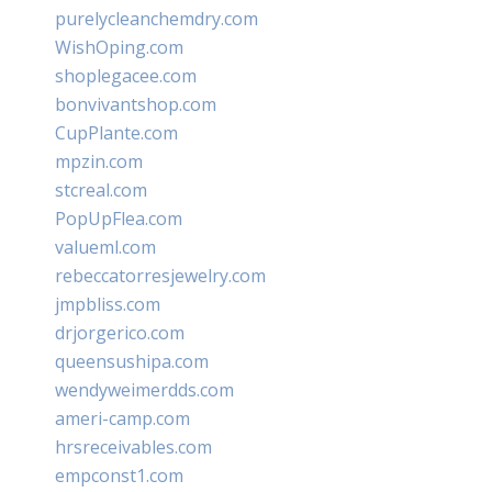
purelycleanchemdry.com
WishOping.com
shoplegacee.com
bonvivantshop.com
CupPlante.com
mpzin.com
stcreal.com
PopUpFlea.com
valueml.com
rebeccatorresjewelry.com
jmpbliss.com
drjorgerico.com
queensushipa.com
wendyweimerdds.com
ameri-camp.com
hrsreceivables.com
empconst1.com