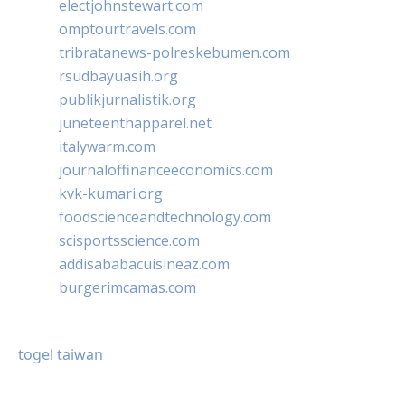
electjohnstewart.com
omptourtravels.com
tribratanews-polreskebumen.com
rsudbayuasih.org
publikjurnalistik.org
juneteenthapparel.net
italywarm.com
journaloffinanceeconomics.com
kvk-kumari.org
foodscienceandtechnology.com
scisportsscience.com
addisababacuisineaz.com
burgerimcamas.com
togel taiwan