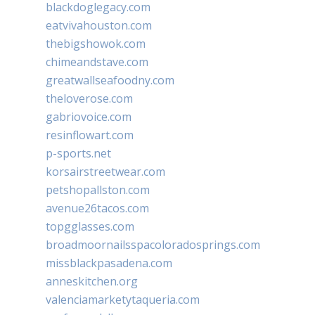
blackdoglegacy.com
eatvivahouston.com
thebigshowok.com
chimeandstave.com
greatwallseafoodny.com
theloverose.com
gabriovoice.com
resinflowart.com
p-sports.net
korsairstreetwear.com
petshopallston.com
avenue26tacos.com
topgglasses.com
broadmoornailsspacoloradosprings.com
missblackpasadena.com
anneskitchen.org
valenciamarketytaqueria.com