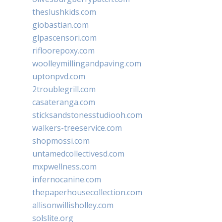
theslushkids.com
giobastian.com
glpascensori.com
rifloorepoxy.com
woolleymillingandpaving.com
uptonpvd.com
2troublegrill.com
casateranga.com
sticksandstonesstudiooh.com
walkers-treeservice.com
shopmossi.com
untamedcollectivesd.com
mxpwellness.com
infernocanine.com
thepaperhousecollection.com
allisonwillisholley.com
solslite.org