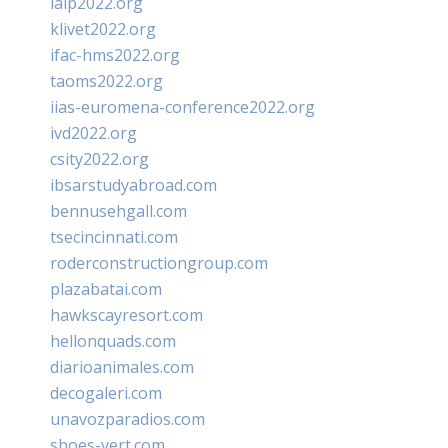
ialp2022.org
klivet2022.org
ifac-hms2022.org
taoms2022.org
iias-euromena-conference2022.org
ivd2022.org
csity2022.org
ibsarstudyabroad.com
bennusehgall.com
tsecincinnati.com
roderconstructiongroup.com
plazabatai.com
hawkscayresort.com
hellonquads.com
diarioanimales.com
decogaleri.com
unavozparadios.com
shoes-vert.com