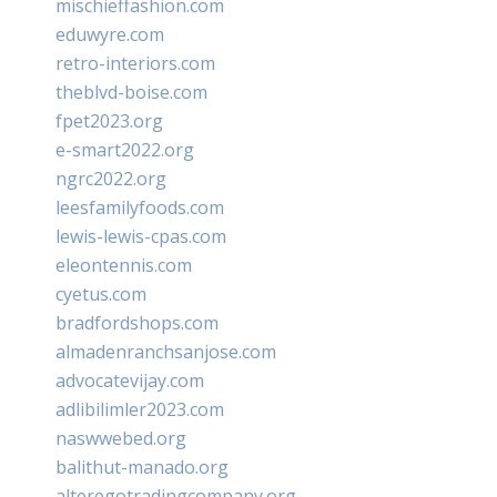
mischieffashion.com
eduwyre.com
retro-interiors.com
theblvd-boise.com
fpet2023.org
e-smart2022.org
ngrc2022.org
leesfamilyfoods.com
lewis-lewis-cpas.com
eleontennis.com
cyetus.com
bradfordshops.com
almadenranchsanjose.com
advocatevijay.com
adlibilimler2023.com
naswwebed.org
balithut-manado.org
alteregotradingcompany.org