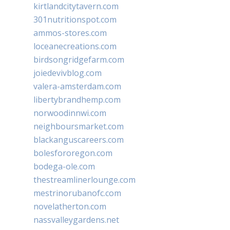
kirtlandcitytavern.com
301nutritionspot.com
ammos-stores.com
loceanecreations.com
birdsongridgefarm.com
joiedevivblog.com
valera-amsterdam.com
libertybrandhemp.com
norwoodinnwi.com
neighboursmarket.com
blackanguscareers.com
bolesfororegon.com
bodega-ole.com
thestreamlinerlounge.com
mestrinorubanofc.com
novelatherton.com
nassvalleygardens.net