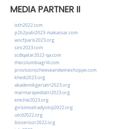
MEDIA PARTNER II
isth2022.com
p2b2pabi2023-makassar.com
wocfparis2023.org
sinc2023.com
scdlqatar2022-qa.com
thecolumbiagrill.com
provisionscheeseandwineshoppe.com
khedi2023.org
akademikgeriatri2023.org
marmarapediatri2023.org
emchie2023.org
girisimselradyoloji2022.org
utcd2022.org
biosensor2022.org