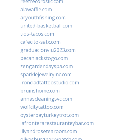
reefrecordsllc.com
alawaffle.com
aryouthfishing.com
united-basketball.com
tios-tacos.com
cafecito-satx.com
graduacionviu2023.com
pecanjackstogo.com
zengardendayspa.com
sparklejewelryinc.com
ironcladtattoostudio.com
bruinshome.com
annascleaningsvc.com
wolfcitytattoo.com
oysterbayturkeytrot.com
lafronterarestauranteybar.com
lilyandrosetearoom.com
olivesburgberrypatch.com