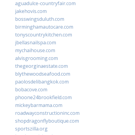
aguadulce-countryfair.com
jakehovis.com
bosswingsduluth.com
birminghamautocare.com
tonyscountrykitchen.com
jbellasnailspa.com
mychaihouse.com
alvisgrooming.com
thegeorginaestate.com
blythewoodseafood.com
paolosdelibangkok.com
bobacove.com
phoone24brookfield.com
mickeybarmama.com
roadwayconstructioninc.com
shopdragonflyboutique.com
sportszilla.org