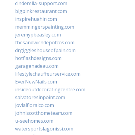
cinderella-support.com
bigpinkrestaurant.com
inspirehuahin.com
memmingerspainting.com
jeremypbeasley.com
thesandwichdepotcos.com
drgiggleshouseofpain.com
hotflashdesigns.com
garagenadeau.com
lifestylechauffeurservice.com
EverNewNails.com
insideoutdecoratingcentre.com
salvatoresinpoint.com
jovialfloralco.com
johnlscotthometeam.com
u-seehomes.com
watersportslagonissi.com