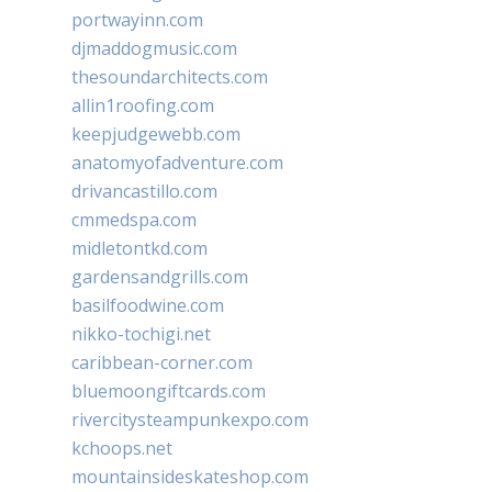
portwayinn.com
djmaddogmusic.com
thesoundarchitects.com
allin1roofing.com
keepjudgewebb.com
anatomyofadventure.com
drivancastillo.com
cmmedspa.com
midletontkd.com
gardensandgrills.com
basilfoodwine.com
nikko-tochigi.net
caribbean-corner.com
bluemoongiftcards.com
rivercitysteampunkexpo.com
kchoops.net
mountainsideskateshop.com