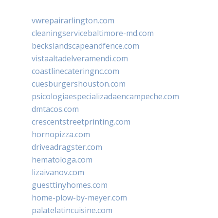
vwrepairarlington.com
cleaningservicebaltimore-md.com
beckslandscapeandfence.com
vistaaltadelveramendi.com
coastlinecateringnc.com
cuesburgershouston.com
psicologiaespecializadaencampeche.com
dmtacos.com
crescentstreetprinting.com
hornopizza.com
driveadragster.com
hematologa.com
lizaivanov.com
guesttinyhomes.com
home-plow-by-meyer.com
palatelatincuisine.com