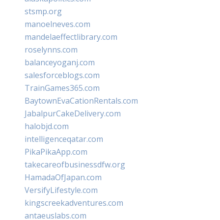
stsmp.org
manoelneves.com
mandelaeffectlibrary.com
roselynns.com
balanceyoganj.com
salesforceblogs.com
TrainGames365.com
BaytownEvaCationRentals.com
JabalpurCakeDelivery.com
halobjd.com
intelligenceqatar.com
PikaPikaApp.com
takecareofbusinessdfw.org
HamadaOfJapan.com
VersifyLifestyle.com
kingscreekadventures.com
antaeuslabs.com