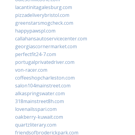
lacantinitagalesburg.com
pizzadeliverybristol.com
greenstarsmogcheck.com
happypawspl.com
callahansautoservicecenter.com
georgiascornermarket.com
perfectfit24-7.com
portugalprivatedriver.com
von-racer.com
coffeeshopcharleston.com
salon104mainstreet.com
alkaspringswater.com
318mainstreet8h.com
lovenailsspari.com
oakberry-kuwait.com
quartzliterary.com
friendsofbroderickpark.com