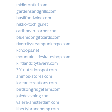
midletontkd.com
gardensandgrills.com
basilfoodwine.com
nikko-tochigi.net
caribbean-corner.com
bluemoongiftcards.com
rivercitysteampunkexpo.com
kchoops.net
mountainsideskateshop.com
kirtlandcitytavern.com
301nutritionspot.com
ammos-stores.com
loceanecreations.com
birdsongridgefarm.com
joiedevivblog.com
valera-amsterdam.com
libertybrandhemp.com