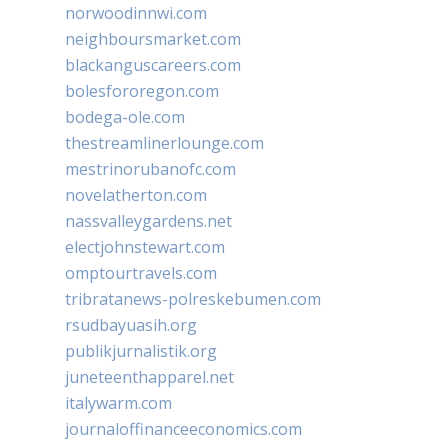
norwoodinnwi.com
neighboursmarket.com
blackanguscareers.com
bolesfororegon.com
bodega-ole.com
thestreamlinerlounge.com
mestrinorubanofc.com
novelatherton.com
nassvalleygardens.net
electjohnstewart.com
omptourtravels.com
tribratanews-polreskebumen.com
rsudbayuasih.org
publikjurnalistik.org
juneteenthapparel.net
italywarm.com
journaloffinanceeconomics.com