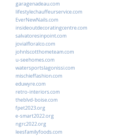
garagenadeau.com
lifestylechauffeurservice.com
EverNewNails.com
insideoutdecoratingcentre.com
salvatoresinpoint.com
jovialfloralco.com
johnlscotthometeam.com
u-seehomes.com
watersportslagonissi.com
mischieffashion.com
eduwyre.com
retro-interiors.com
theblvd-boise.com
fpet2023.org
e-smart2022.org
ngrc2022.org
leesfamilyfoods.com