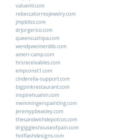
valueml.com
rebeccatorresjewelry.com
jmpbliss.com
drjorgerico.com
queensushipa.com
wendyweimerdds.com
ameri-camp.com
hrsreceivables.com
empconst1.com
cinderella-support.com
bigpinkrestaurant.com
inspirehuahin.com
memmingerspainting.com
jeremypbeasley.com
thesandwichdepotcos.com
drgiggleshouseofpain.com
hotflashdesigns.com