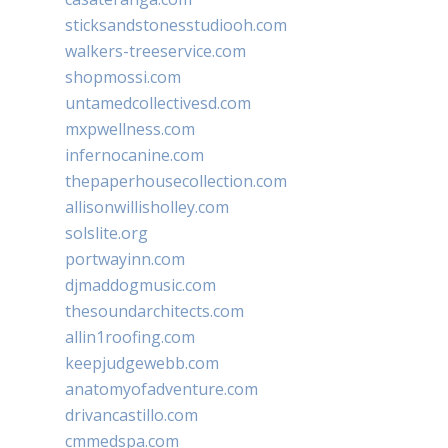
sticksandstonesstudiooh.com
walkers-treeservice.com
shopmossi.com
untamedcollectivesd.com
mxpwellness.com
infernocanine.com
thepaperhousecollection.com
allisonwillisholley.com
solslite.org
portwayinn.com
djmaddogmusic.com
thesoundarchitects.com
allin1roofing.com
keepjudgewebb.com
anatomyofadventure.com
drivancastillo.com
cmmedspa.com