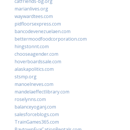
catfriends-bg.org
marianlives.org
waywardtees.com
pidfloorsexpress.com
bancodevenezuelaen.com
bettermoodfoodcorporation.com
hingstonnt.com
chooseagender.com
hoverboardssale.com
alaskapolitics.com
stsmp.org
manoelneves.com
mandelaeffectlibrary.com
roselynns.com
balanceyoganj.com
salesforceblogs.com
TrainGames365.com
BaytownEvaCationRentals.com