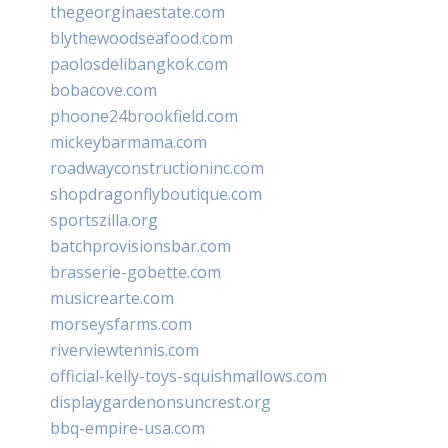
thegeorginaestate.com
blythewoodseafood.com
paolosdelibangkok.com
bobacove.com
phoone24brookfield.com
mickeybarmama.com
roadwayconstructioninc.com
shopdragonflyboutique.com
sportszilla.org
batchprovisionsbar.com
brasserie-gobette.com
musicrearte.com
morseysfarms.com
riverviewtennis.com
official-kelly-toys-squishmallows.com
displaygardenonsuncrest.org
bbq-empire-usa.com