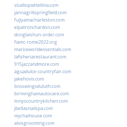
studiopiattellina.com
jannagrillspringfield.com
fujiyamacharleston.com
elpatronchardon.com
donglaishun-order.com
fiamc-rome2022.org
mariceworldessentials.com
lafisheriarestaurant.com
915jazzandmore.com
aguadulce-countryfair.com
jakehovis.com
bosswingsduluth.com
birminghamautocare.com
tonyscountrykitchen.com
jbellasnailspa.com
mychaihouse.com
alvisgrooming.com