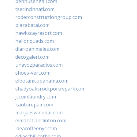
bennusehgall.com
tsecincinnati.com
roderconstructiongroup.com
plazabatai.com
hawkscayresort.com
hellonquads.com
diarioanimales.com
decogaleri.com
unavozparadios.com
shoes-vert.com
elbotanicopanama.com
shadyoaksrockportrvpark.com
jccoinlaundry.com
kautorepair.com
marjaeswinebar.com
elmazatlanclinton.com
ideacoffeenyc.com
odieschillicothe.com