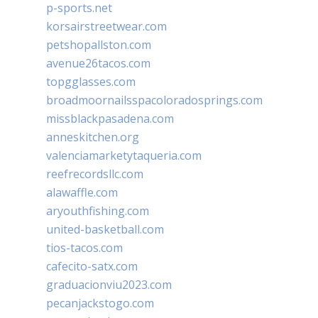
p-sports.net
korsairstreetwear.com
petshopallston.com
avenue26tacos.com
topgglasses.com
broadmoornailsspacoloradosprings.com
missblackpasadena.com
anneskitchen.org
valenciamarketytaqueria.com
reefrecordsllc.com
alawaffle.com
aryouthfishing.com
united-basketball.com
tios-tacos.com
cafecito-satx.com
graduacionviu2023.com
pecanjackstogo.com