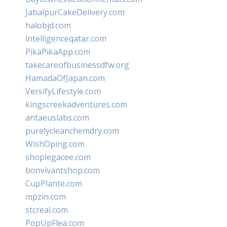
JabalpurCakeDelivery.com
halobjd.com
intelligenceqatar.com
PikaPikaApp.com
takecareofbusinessdfw.org
HamadaOfJapan.com
VersifyLifestyle.com
kingscreekadventures.com
antaeuslabs.com
purelycleanchemdry.com
WishOping.com
shoplegacee.com
bonvivantshop.com
CupPlante.com
mpzin.com
stcreal.com
PopUpFlea.com