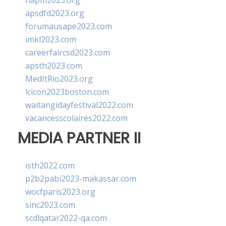
napm2023.org
apsdfd2023.org
forumausape2023.com
imkl2023.com
careerfaircsd2023.com
apsth2023.com
MedItRio2023.org
lcicon2023boston.com
waitangidayfestival2022.com
vacancesscolaires2022.com
MEDIA PARTNER II
isth2022.com
p2b2pabi2023-makassar.com
wocfparis2023.org
sinc2023.com
scdlqatar2022-qa.com