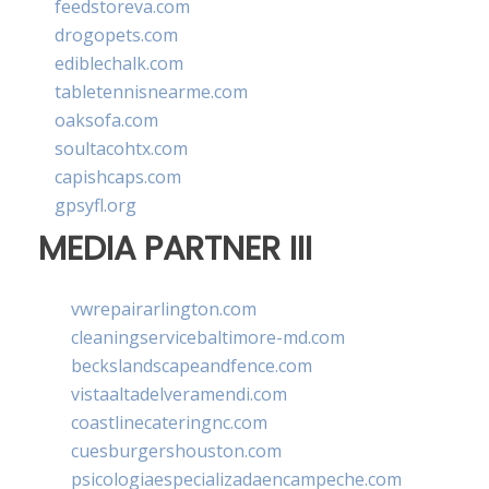
feedstoreva.com
drogopets.com
ediblechalk.com
tabletennisnearme.com
oaksofa.com
soultacohtx.com
capishcaps.com
gpsyfl.org
MEDIA PARTNER III
vwrepairarlington.com
cleaningservicebaltimore-md.com
beckslandscapeandfence.com
vistaaltadelveramendi.com
coastlinecateringnc.com
cuesburgershouston.com
psicologiaespecializadaencampeche.com