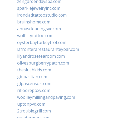
zengardendayspa.com
sparklejewelryinc.com
ironcladtattoostudio.com
bruinshome.com
annascleaningsvc.com
wolfcitytattoo.com
oysterbayturkeytrot.com
lafronterarestauranteybar.com
lilyandrosetearoom.com
olivesburgberrypatch.com
theslushkids.com
giobastian.com
glpascensori.com
rifloorepoxy.com
woolleymillingandpaving.com
uptonpvd.com
2troublegrill.com
casateranga.com