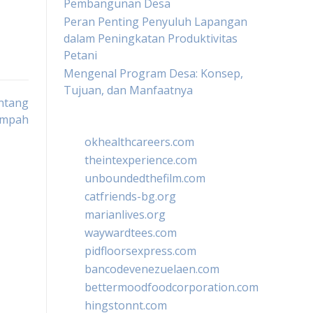
Pembangunan Desa
Peran Penting Penyuluh Lapangan
dalam Peningkatan Produktivitas
Petani
Mengenal Program Desa: Konsep,
Tujuan, dan Manfaatnya
ntang
ampah
okhealthcareers.com
theintexperience.com
unboundedthefilm.com
catfriends-bg.org
marianlives.org
waywardtees.com
pidfloorsexpress.com
bancodevenezuelaen.com
bettermoodfoodcorporation.com
hingstonnt.com