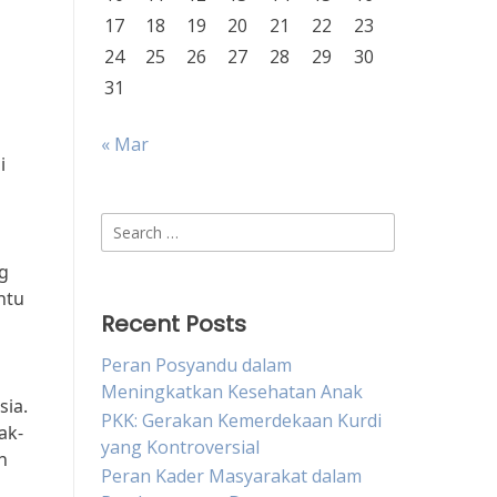
17
18
19
20
21
22
23
24
25
26
27
28
29
30
31
« Mar
i
Search
for:
g
ntu
Recent Posts
Peran Posyandu dalam
Meningkatkan Kesehatan Anak
sia.
PKK: Gerakan Kemerdekaan Kurdi
ak-
yang Kontroversial
n
Peran Kader Masyarakat dalam