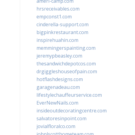
ameri-camp.com
hrsreceivables.com
empconst1.com
cinderella-support.com
bigpinkrestaurant.com
inspirehuahin.com
memmingerspainting.com
jeremypbeasley.com
thesandwichdepotcos.com
drgiggleshouseofpain.com
hotflashdesigns.com
garagenadeau.com
lifestylechauffeurservice.com
EverNewNails.com
insideoutdecoratingcentre.com
salvatoresinpoint.com
jovialfloralco.com
johnlscotthometeam.com