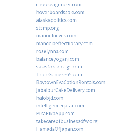
chooseagender.com
hoverboardssale.com
alaskapolitics.com
stsmp.org
manoelneves.com
mandelaeffectlibrary.com
roselynns.com
balanceyoganj.com
salesforceblogs.com
TrainGames365.com
BaytownEvaCationRentals.com
JabalpurCakeDelivery.com
halobjd.com
intelligenceqatar.com
PikaPikaApp.com
takecareofbusinessdfw.org
HamadaOfJapan.com