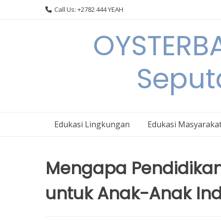
Skip
Call Us: +2782 444 YEAH
to
content
OYSTERBA
Seput
Edukasi Lingkungan
Edukasi Masyaraka
Mengapa Pendidikan 
untuk Anak-Anak In