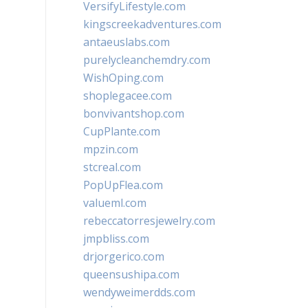
VersifyLifestyle.com
kingscreekadventures.com
antaeuslabs.com
purelycleanchemdry.com
WishOping.com
shoplegacee.com
bonvivantshop.com
CupPlante.com
mpzin.com
stcreal.com
PopUpFlea.com
valueml.com
rebeccatorresjewelry.com
jmpbliss.com
drjorgerico.com
queensushipa.com
wendyweimerdds.com