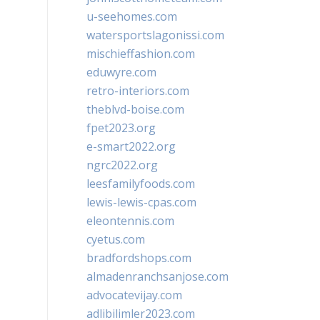
u-seehomes.com
watersportslagonissi.com
mischieffashion.com
eduwyre.com
retro-interiors.com
theblvd-boise.com
fpet2023.org
e-smart2022.org
ngrc2022.org
leesfamilyfoods.com
lewis-lewis-cpas.com
eleontennis.com
cyetus.com
bradfordshops.com
almadenranchsanjose.com
advocatevijay.com
adlibilimler2023.com