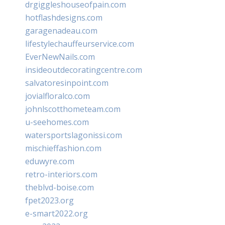
drgiggleshouseofpain.com
hotflashdesigns.com
garagenadeau.com
lifestylechauffeurservice.com
EverNewNails.com
insideoutdecoratingcentre.com
salvatoresinpoint.com
jovialfloralco.com
johnlscotthometeam.com
u-seehomes.com
watersportslagonissi.com
mischieffashion.com
eduwyre.com
retro-interiors.com
theblvd-boise.com
fpet2023.org
e-smart2022.org