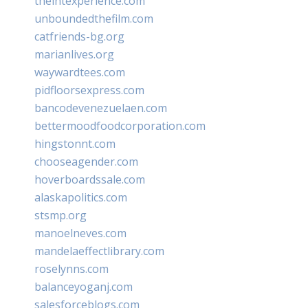
theintexperience.com
unboundedthefilm.com
catfriends-bg.org
marianlives.org
waywardtees.com
pidfloorsexpress.com
bancodevenezuelaen.com
bettermoodfoodcorporation.com
hingstonnt.com
chooseagender.com
hoverboardssale.com
alaskapolitics.com
stsmp.org
manoelneves.com
mandelaeffectlibrary.com
roselynns.com
balanceyoganj.com
salesforceblogs.com