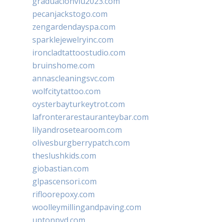
graduacionviu2023.com
pecanjackstogo.com
zengardendayspa.com
sparklejewelryinc.com
ironcladtattoostudio.com
bruinshome.com
annascleaningsvc.com
wolfcitytattoo.com
oysterbayturkeytrot.com
lafronterarestauranteybar.com
lilyandrosetearoom.com
olivesburgberrypatch.com
theslushkids.com
giobastian.com
glpascensori.com
rifloorepoxy.com
woolleymillingandpaving.com
uptonpvd.com