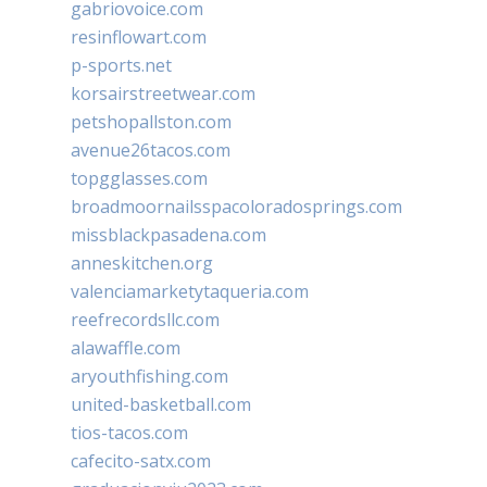
gabriovoice.com
resinflowart.com
p-sports.net
korsairstreetwear.com
petshopallston.com
avenue26tacos.com
topgglasses.com
broadmoornailsspacoloradosprings.com
missblackpasadena.com
anneskitchen.org
valenciamarketytaqueria.com
reefrecordsllc.com
alawaffle.com
aryouthfishing.com
united-basketball.com
tios-tacos.com
cafecito-satx.com