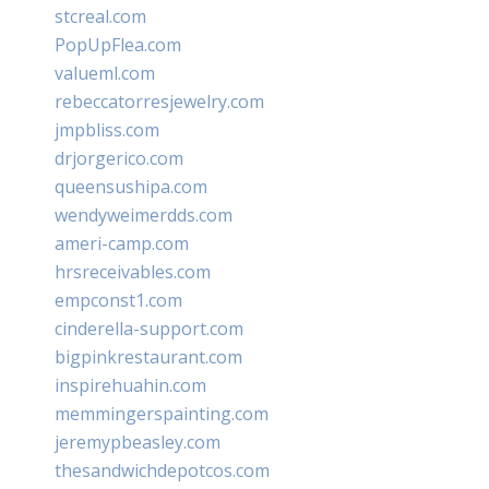
stcreal.com
PopUpFlea.com
valueml.com
rebeccatorresjewelry.com
jmpbliss.com
drjorgerico.com
queensushipa.com
wendyweimerdds.com
ameri-camp.com
hrsreceivables.com
empconst1.com
cinderella-support.com
bigpinkrestaurant.com
inspirehuahin.com
memmingerspainting.com
jeremypbeasley.com
thesandwichdepotcos.com