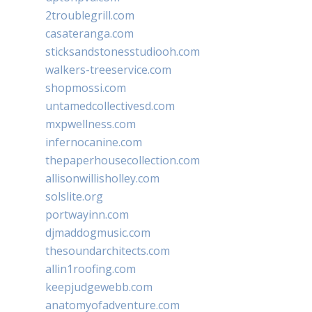
2troublegrill.com
casateranga.com
sticksandstonesstudiooh.com
walkers-treeservice.com
shopmossi.com
untamedcollectivesd.com
mxpwellness.com
infernocanine.com
thepaperhousecollection.com
allisonwillisholley.com
solslite.org
portwayinn.com
djmaddogmusic.com
thesoundarchitects.com
allin1roofing.com
keepjudgewebb.com
anatomyofadventure.com