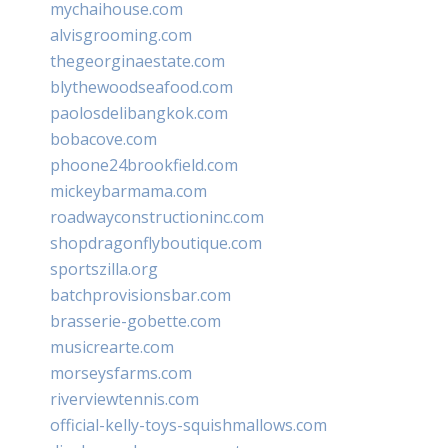
mychaihouse.com
alvisgrooming.com
thegeorginaestate.com
blythewoodseafood.com
paolosdelibangkok.com
bobacove.com
phoone24brookfield.com
mickeybarmama.com
roadwayconstructioninc.com
shopdragonflyboutique.com
sportszilla.org
batchprovisionsbar.com
brasserie-gobette.com
musicrearte.com
morseysfarms.com
riverviewtennis.com
official-kelly-toys-squishmallows.com