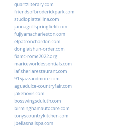
quartzliterary.com
friendsofbroderickpark.com
studiopiattellina.com
jannagrillspringfield.com
fujiyamacharleston.com
elpatronchardon.com
donglaishun-order.com
fiamc-rome2022.org
mariceworldessentials.com
lafisheriarestaurant.com
915jazzandmore.com
aguadulce-countryfair.com
jakehovis.com
bosswingsduluth.com
birminghamautocare.com
tonyscountrykitchen.com
jbellasnailspa.com