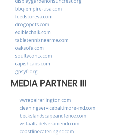
displaygardenonsuncrest.org
bbq-empire-usa.com
feedstoreva.com
drogopets.com
ediblechalk.com
tabletennisnearme.com
oaksofa.com
soultacohtx.com
capishcaps.com
gpsyfl.org
MEDIA PARTNER III
vwrepairarlington.com
cleaningservicebaltimore-md.com
beckslandscapeandfence.com
vistaaltadelveramendi.com
coastlinecateringnc.com