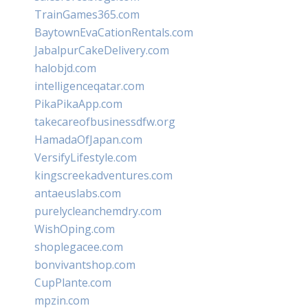
TrainGames365.com
BaytownEvaCationRentals.com
JabalpurCakeDelivery.com
halobjd.com
intelligenceqatar.com
PikaPikaApp.com
takecareofbusinessdfw.org
HamadaOfJapan.com
VersifyLifestyle.com
kingscreekadventures.com
antaeuslabs.com
purelycleanchemdry.com
WishOping.com
shoplegacee.com
bonvivantshop.com
CupPlante.com
mpzin.com