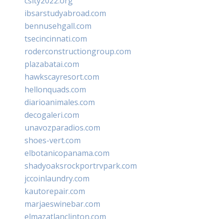
csity2022.org
ibsarstudyabroad.com
bennusehgall.com
tsecincinnati.com
roderconstructiongroup.com
plazabatai.com
hawkscayresort.com
hellonquads.com
diarioanimales.com
decogaleri.com
unavozparadios.com
shoes-vert.com
elbotanicopanama.com
shadyoaksrockportrvpark.com
jccoinlaundry.com
kautorepair.com
marjaeswinebar.com
elmazatlanclinton.com