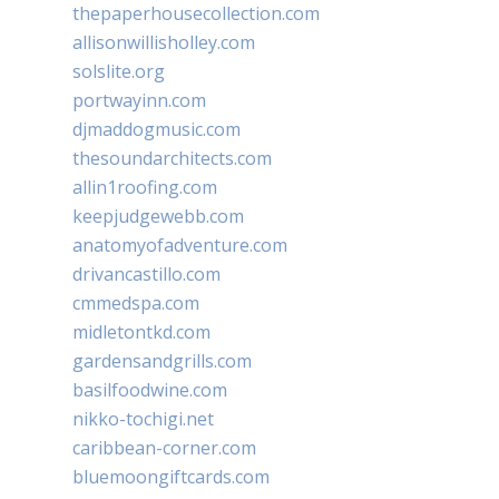
thepaperhousecollection.com
allisonwillisholley.com
solslite.org
portwayinn.com
djmaddogmusic.com
thesoundarchitects.com
allin1roofing.com
keepjudgewebb.com
anatomyofadventure.com
drivancastillo.com
cmmedspa.com
midletontkd.com
gardensandgrills.com
basilfoodwine.com
nikko-tochigi.net
caribbean-corner.com
bluemoongiftcards.com