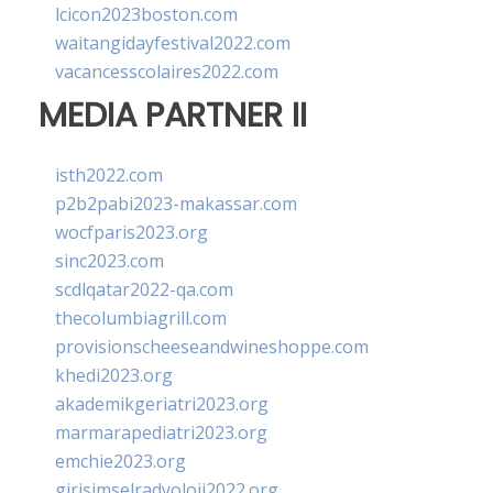
lcicon2023boston.com
waitangidayfestival2022.com
vacancesscolaires2022.com
MEDIA PARTNER II
isth2022.com
p2b2pabi2023-makassar.com
wocfparis2023.org
sinc2023.com
scdlqatar2022-qa.com
thecolumbiagrill.com
provisionscheeseandwineshoppe.com
khedi2023.org
akademikgeriatri2023.org
marmarapediatri2023.org
emchie2023.org
girisimselradyoloji2022.org