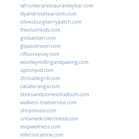
lafronterarestauranteybar.com
lilyandrosetearoom.com
olivesburgberrypatch.com
theslushkids.com
giobastian.com
glpascensori.com
rifloorepoxy.com
woolleymillingandpaving.com
uptonpvd.com
2troublegrill.com
casateranga.com
sticksandstonesstudiooh.com
walkers-treeservice.com
shopmossi.com
untamedcollectivesd.com
mxpwellness.com
infernocanine.com