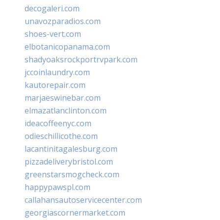
decogaleri.com
unavozparadios.com
shoes-vert.com
elbotanicopanama.com
shadyoaksrockportrvpark.com
jccoinlaundry.com
kautorepair.com
marjaeswinebar.com
elmazatlanclinton.com
ideacoffeenyc.com
odieschillicothe.com
lacantinitagalesburg.com
pizzadeliverybristol.com
greenstarsmogcheck.com
happypawspl.com
callahansautoservicecenter.com
georgiascornermarket.com