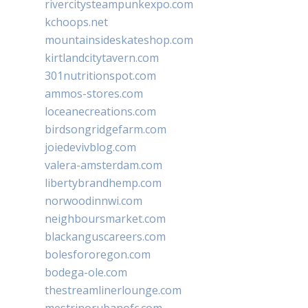
rivercitysteampunkexpo.com
kchoops.net
mountainsideskateshop.com
kirtlandcitytavern.com
301nutritionspot.com
ammos-stores.com
loceanecreations.com
birdsongridgefarm.com
joiedevivblog.com
valera-amsterdam.com
libertybrandhemp.com
norwoodinnwi.com
neighboursmarket.com
blackanguscareers.com
bolesfororegon.com
bodega-ole.com
thestreamlinerlounge.com
mestrinorubanofc.com