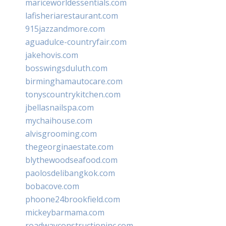
mariceworldessentials.com
lafisheriarestaurant.com
915jazzandmore.com
aguadulce-countryfair.com
jakehovis.com
bosswingsduluth.com
birminghamautocare.com
tonyscountrykitchen.com
jbellasnailspa.com
mychaihouse.com
alvisgrooming.com
thegeorginaestate.com
blythewoodseafood.com
paolosdelibangkok.com
bobacove.com
phoone24brookfield.com
mickeybarmama.com
roadwayconstructioninc.com