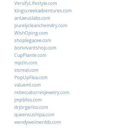
VersifyLifestyle.com
kingscreekadventures.com
antaeuslabs.com
purelycleanchemdry.com
WishOping.com
shoplegacee.com
bonvivantshop.com
CupPlante.com
mpzin.com
stcreal.com
PopUpFlea.com
valueml.com
rebeccatorresjewelry.com
jmpbliss.com
drjorgerico.com
queensushipa.com
wendyweimerdds.com