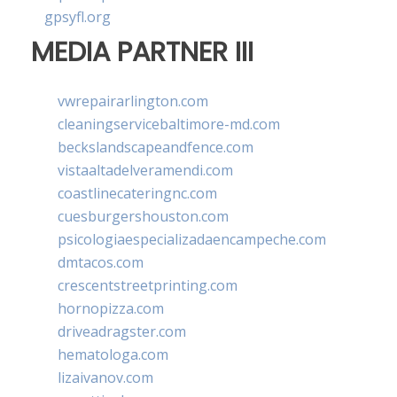
gpsyfl.org
MEDIA PARTNER III
vwrepairarlington.com
cleaningservicebaltimore-md.com
beckslandscapeandfence.com
vistaaltadelveramendi.com
coastlinecateringnc.com
cuesburgershouston.com
psicologiaespecializadaencampeche.com
dmtacos.com
crescentstreetprinting.com
hornopizza.com
driveadragster.com
hematologa.com
lizaivanov.com