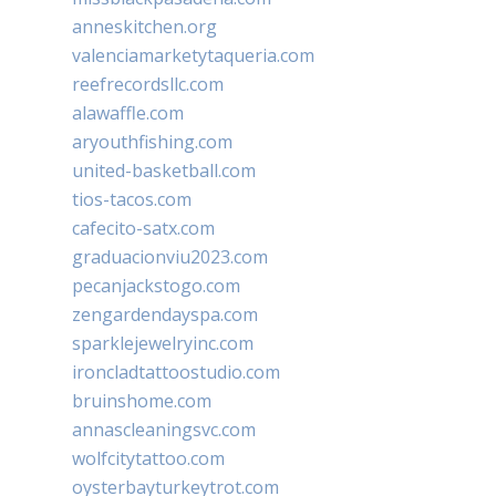
anneskitchen.org
valenciamarketytaqueria.com
reefrecordsllc.com
alawaffle.com
aryouthfishing.com
united-basketball.com
tios-tacos.com
cafecito-satx.com
graduacionviu2023.com
pecanjackstogo.com
zengardendayspa.com
sparklejewelryinc.com
ironcladtattoostudio.com
bruinshome.com
annascleaningsvc.com
wolfcitytattoo.com
oysterbayturkeytrot.com