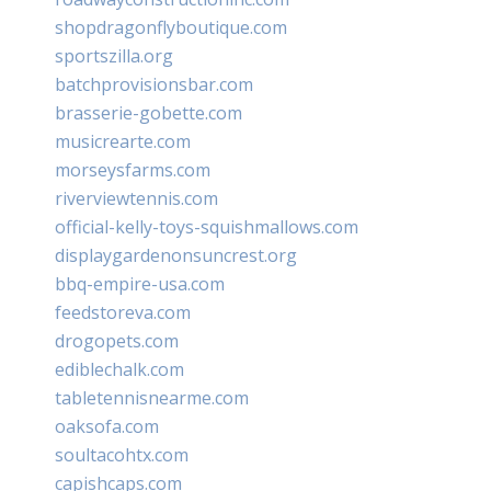
shopdragonflyboutique.com
sportszilla.org
batchprovisionsbar.com
brasserie-gobette.com
musicrearte.com
morseysfarms.com
riverviewtennis.com
official-kelly-toys-squishmallows.com
displaygardenonsuncrest.org
bbq-empire-usa.com
feedstoreva.com
drogopets.com
ediblechalk.com
tabletennisnearme.com
oaksofa.com
soultacohtx.com
capishcaps.com