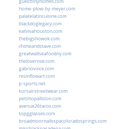
guesttinyhomes.com
home-plow-by-meyer.com
palatelatincuisine.com
blackdoglegacy.com
eatvivahouston.com
thebigshowok.com
chimeandstave.com
greatwallseafoodny.com
theloverose.com
gabriovoice.com
resinflowart.com
p-sports.net
korsairstreetwear.com
petshopallston.com
avenue26tacos.com
topgglasses.com
broadmoornailsspacoloradosprings.com
missblackpasadena.com