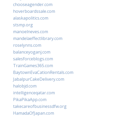
chooseagender.com
hoverboardssale.com
alaskapolitics.com
stsmp.org
manoelneves.com
mandelaeffectlibrary.com
roselynns.com
balanceyoganj.com
salesforceblogs.com
TrainGames365.com
BaytownEvaCationRentals.com
JabalpurCakeDelivery.com
halobjd.com
intelligenceqatar.com
PikaPikaApp.com
takecareofbusinessdfw.org
HamadaOfJapan.com