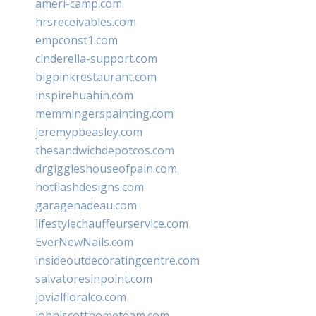
ameri-camp.com
hrsreceivables.com
empconst1.com
cinderella-support.com
bigpinkrestaurant.com
inspirehuahin.com
memmingerspainting.com
jeremypbeasley.com
thesandwichdepotcos.com
drgiggleshouseofpain.com
hotflashdesigns.com
garagenadeau.com
lifestylechauffeurservice.com
EverNewNails.com
insideoutdecoratingcentre.com
salvatoresinpoint.com
jovialfloralco.com
johnlscotthometeam.com