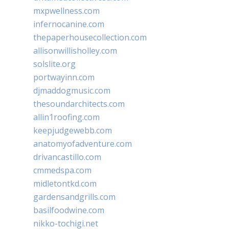
mxpwellness.com
infernocanine.com
thepaperhousecollection.com
allisonwillisholley.com
solslite.org
portwayinn.com
djmaddogmusic.com
thesoundarchitects.com
allin1roofing.com
keepjudgewebb.com
anatomyofadventure.com
drivancastillo.com
cmmedspa.com
midletontkd.com
gardensandgrills.com
basilfoodwine.com
nikko-tochigi.net