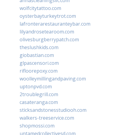
annascleaningsvc.com
wolfcitytattoo.com
oysterbayturkeytrot.com
lafronterarestauranteybar.com
lilyandrosetearoom.com
olivesburgberrypatch.com
theslushkids.com
giobastian.com
glpascensori.com
rifloorepoxy.com
woolleymillingandpaving.com
uptonpvd.com
2troublegrill.com
casateranga.com
sticksandstonesstudiooh.com
walkers-treeservice.com
shopmossi.com
untamedcollectivesd.com