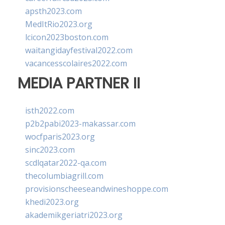
apsth2023.com
MedItRio2023.org
lcicon2023boston.com
waitangidayfestival2022.com
vacancesscolaires2022.com
MEDIA PARTNER II
isth2022.com
p2b2pabi2023-makassar.com
wocfparis2023.org
sinc2023.com
scdlqatar2022-qa.com
thecolumbiagrill.com
provisionscheeseandwineshoppe.com
khedi2023.org
akademikgeriatri2023.org