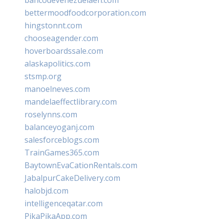
bancodevenezuelaen.com
bettermoodfoodcorporation.com
hingstonnt.com
chooseagender.com
hoverboardssale.com
alaskapolitics.com
stsmp.org
manoelneves.com
mandelaeffectlibrary.com
roselynns.com
balanceyoganj.com
salesforceblogs.com
TrainGames365.com
BaytownEvaCationRentals.com
JabalpurCakeDelivery.com
halobjd.com
intelligenceqatar.com
PikaPikaApp.com