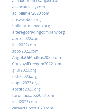
almadenranchsanjose.com
advocatevijay.com
adlibilimler2023.com
naswwebed.org
balithut-manado.org
alteregotradingcompany.org
aprce2022.com
ibie2022.com
sbcc-2022.com
AngolaOilAndGas2022.com
Convoy4Freedom2022.com
grur2023.org
hkhk2023.org
napm2023.org
apsdfd2023.org
forumausape2023.com
imkl2023.com
careerfaircsd2023.com