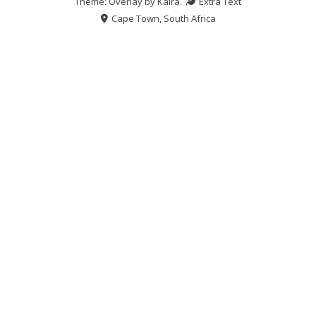
Theme: Overlay by
Kaira
.
Extra Text
Cape Town, South Africa