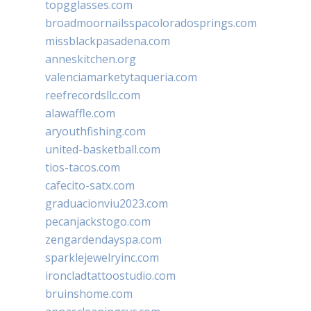
topgglasses.com
broadmoornailsspacoloradosprings.com
missblackpasadena.com
anneskitchen.org
valenciamarketytaqueria.com
reefrecordsllc.com
alawaffle.com
aryouthfishing.com
united-basketball.com
tios-tacos.com
cafecito-satx.com
graduacionviu2023.com
pecanjackstogo.com
zengardendayspa.com
sparklejewelryinc.com
ironcladtattoostudio.com
bruinshome.com