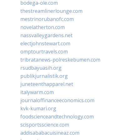
bodega-ole.com
thestreamlinerlounge.com
mestrinorubanofc.com
novelatherton.com
nassvalleygardens.net
electjohnstewart.com
omptourtravels.com
tribratanews-polreskebumen.com
rsudbayuasih.org
publikjurnalistik.org
juneteenthapparel.net
italywarm.com
journaloffinanceeconomics.com
kvk-kumari.org
foodscienceandtechnology.com
scisportsscience.com
addisababacuisineaz.com