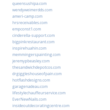
queensushipa.com
wendyweimerdds.com
ameri-camp.com
hrsreceivables.com
empconst1.com
cinderella-support.com
bigpinkrestaurant.com
inspirehuahin.com
memmingerspainting.com
jeremypbeasley.com
thesandwichdepotcos.com
drgiggleshouseofpain.com
hotflashdesigns.com
garagenadeau.com
lifestylechauffeurservice.com
EverNewNails.com
insideoutdecoratingcentre.com