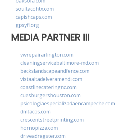
oaksofa.com
soultacohtx.com
capishcaps.com
gpsyfl.org
MEDIA PARTNER III
vwrepairarlington.com
cleaningservicebaltimore-md.com
beckslandscapeandfence.com
vistaaltadelveramendi.com
coastlinecateringnc.com
cuesburgershouston.com
psicologiaespecializadaencampeche.com
dmtacos.com
crescentstreetprinting.com
hornopizza.com
driveadragster.com