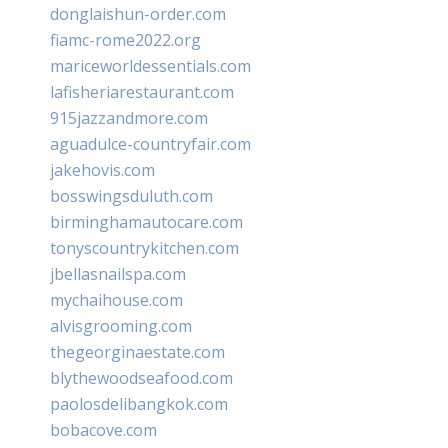
donglaishun-order.com
fiamc-rome2022.org
mariceworldessentials.com
lafisheriarestaurant.com
915jazzandmore.com
aguadulce-countryfair.com
jakehovis.com
bosswingsduluth.com
birminghamautocare.com
tonyscountrykitchen.com
jbellasnailspa.com
mychaihouse.com
alvisgrooming.com
thegeorginaestate.com
blythewoodseafood.com
paolosdelibangkok.com
bobacove.com