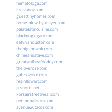
hematologa.com
lizaivanov.com
guesttinyhomes.com
home-plow-by-meyer.com
palatelatincuisine.com
blackdoglegacy.com
eatvivahouston.com
thebigshowok.com
chimeandstave.com
greatwallseafoodny.com
theloverose.com
gabriovoice.com
resinflowart.com
p-sports.net
korsairstreetwear.com
petshopallston.com
avenue26tacos.com