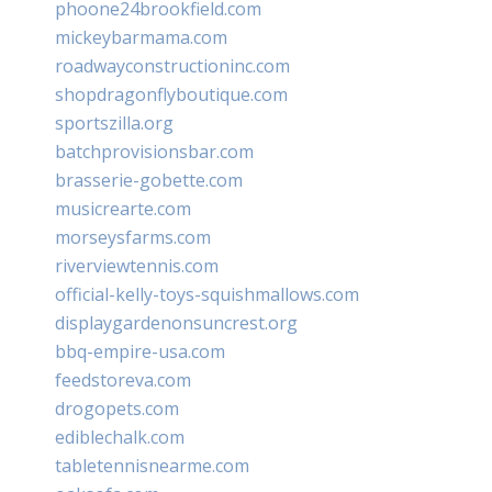
phoone24brookfield.com
mickeybarmama.com
roadwayconstructioninc.com
shopdragonflyboutique.com
sportszilla.org
batchprovisionsbar.com
brasserie-gobette.com
musicrearte.com
morseysfarms.com
riverviewtennis.com
official-kelly-toys-squishmallows.com
displaygardenonsuncrest.org
bbq-empire-usa.com
feedstoreva.com
drogopets.com
ediblechalk.com
tabletennisnearme.com