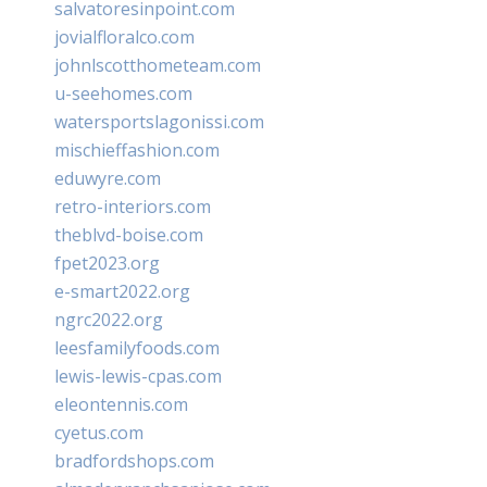
salvatoresinpoint.com
jovialfloralco.com
johnlscotthometeam.com
u-seehomes.com
watersportslagonissi.com
mischieffashion.com
eduwyre.com
retro-interiors.com
theblvd-boise.com
fpet2023.org
e-smart2022.org
ngrc2022.org
leesfamilyfoods.com
lewis-lewis-cpas.com
eleontennis.com
cyetus.com
bradfordshops.com