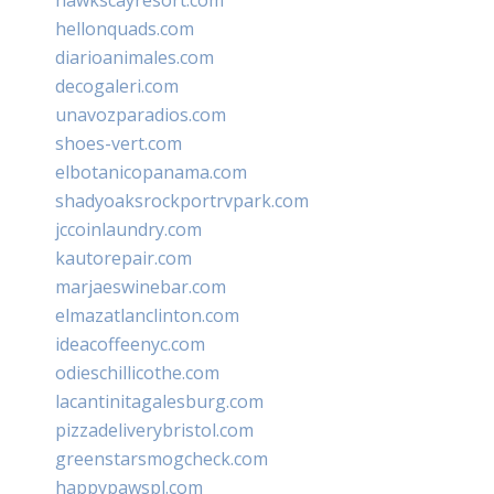
hawkscayresort.com
hellonquads.com
diarioanimales.com
decogaleri.com
unavozparadios.com
shoes-vert.com
elbotanicopanama.com
shadyoaksrockportrvpark.com
jccoinlaundry.com
kautorepair.com
marjaeswinebar.com
elmazatlanclinton.com
ideacoffeenyc.com
odieschillicothe.com
lacantinitagalesburg.com
pizzadeliverybristol.com
greenstarsmogcheck.com
happypawspl.com