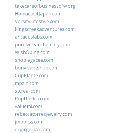
takecareofbusinessdfw.org
HamadaOfJapan.com
VersifyLifestyle.com
kingscreekadventures.com
antaeuslabs.com
purelycleanchemdry.com
WishOping.com
shoplegacee.com
bonvivantshop.com
CupPlante.com
mpzin.com
stcreal.com
PopUpFlea.com
valueml.com
rebeccatorresjewelry.com
jmpbliss.com
drjorgerico.com