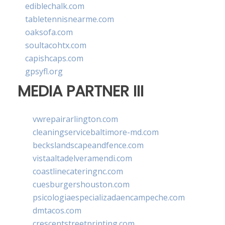
ediblechalk.com
tabletennisnearme.com
oaksofa.com
soultacohtx.com
capishcaps.com
gpsyfl.org
MEDIA PARTNER III
vwrepairarlington.com
cleaningservicebaltimore-md.com
beckslandscapeandfence.com
vistaaltadelveramendi.com
coastlinecateringnc.com
cuesburgershouston.com
psicologiaespecializadaencampeche.com
dmtacos.com
crescentstreetprinting.com