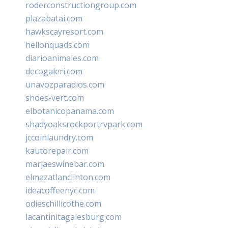
roderconstructiongroup.com
plazabatai.com
hawkscayresort.com
hellonquads.com
diarioanimales.com
decogaleri.com
unavozparadios.com
shoes-vert.com
elbotanicopanama.com
shadyoaksrockportrvpark.com
jccoinlaundry.com
kautorepair.com
marjaeswinebar.com
elmazatlanclinton.com
ideacoffeenyc.com
odieschillicothe.com
lacantinitagalesburg.com