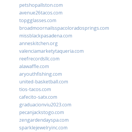
petshopallston.com
avenue26tacos.com
topgglasses.com
broadmoornailsspacoloradosprings.com
missblackpasadena.com
anneskitchen.org
valenciamarketytaqueria.com
reefrecordsllc.com
alawaffle.com
aryouthfishing.com
united-basketball.com
tios-tacos.com
cafecito-satx.com
graduacionviu2023.com
pecanjackstogo.com
zengardendayspa.com
sparklejewelryinc.com