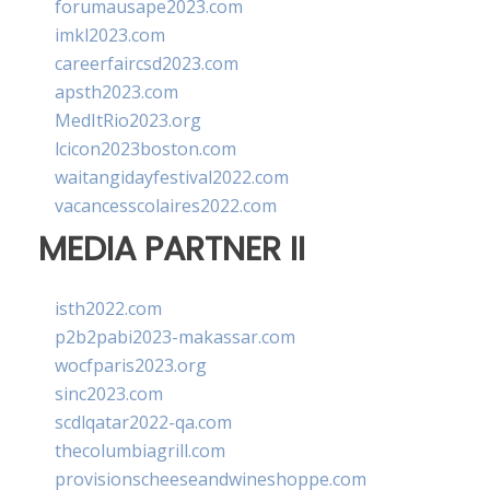
forumausape2023.com
imkl2023.com
careerfaircsd2023.com
apsth2023.com
MedItRio2023.org
lcicon2023boston.com
waitangidayfestival2022.com
vacancesscolaires2022.com
MEDIA PARTNER II
isth2022.com
p2b2pabi2023-makassar.com
wocfparis2023.org
sinc2023.com
scdlqatar2022-qa.com
thecolumbiagrill.com
provisionscheeseandwineshoppe.com