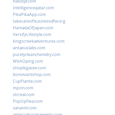
halobjd.com
intelligenceqatar.com
PikaPikaApp.com
takecareofbusinessdfw.org
HamadaOfJapan.com
VersifyLifestyle.com
kingscreekadventures.com
antaeuslabs.com
purelycleanchemdry.com
WishOping.com
shoplegacee.com
bonvivantshop.com
CupPlante.com
mpzin.com
stcreal.com
PopUpFlea.com
valueml.com
rebeccatorresjewelry.com