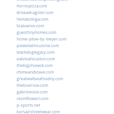
hornopizza.com
driveadragster.com
hematologa.com
lizaivanov.com
guesttinyhomes.com
home-plow-by-meyer.com
palatelatincuisine.com
blackdoglegacy.com
eatvivahouston.com
thebigshowok.com
chimeandstave.com
greatwallseafoodny.com
theloverose.com
gabriovoice.com
resinflowart.com
p-sports.net
korsairstreetwear.com