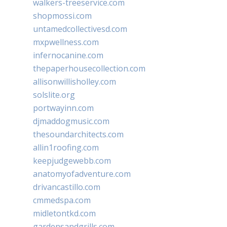
walkers-treeservice.com
shopmossi.com
untamedcollectivesd.com
mxpwellness.com
infernocanine.com
thepaperhousecollection.com
allisonwillisholley.com
solslite.org
portwayinn.com
djmaddogmusic.com
thesoundarchitects.com
allin1roofing.com
keepjudgewebb.com
anatomyofadventure.com
drivancastillo.com
cmmedspa.com
midletontkd.com
gardensandgrills.com