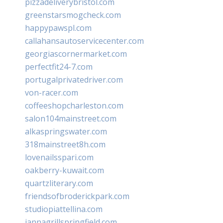
pizzadeliverybristol.com
greenstarsmogcheck.com
happypawspl.com
callahansautoservicecenter.com
georgiascornermarket.com
perfectfit24-7.com
portugalprivatedriver.com
von-racer.com
coffeeshopcharleston.com
salon104mainstreet.com
alkaspringswater.com
318mainstreet8h.com
lovenailsspari.com
oakberry-kuwait.com
quartzliterary.com
friendsofbroderickpark.com
studiopiattellina.com
jannagrillspringfield.com