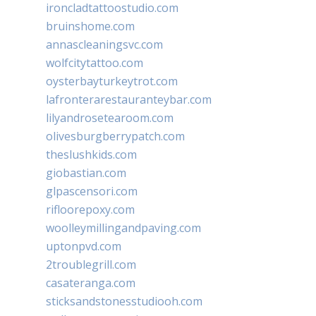
ironcladtattoostudio.com
bruinshome.com
annascleaningsvc.com
wolfcitytattoo.com
oysterbayturkeytrot.com
lafronterarestauranteybar.com
lilyandrosetearoom.com
olivesburgberrypatch.com
theslushkids.com
giobastian.com
glpascensori.com
rifloorepoxy.com
woolleymillingandpaving.com
uptonpvd.com
2troublegrill.com
casateranga.com
sticksandstonesstudiooh.com