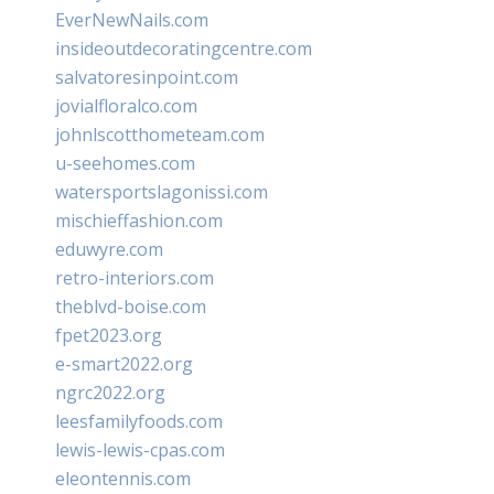
EverNewNails.com
insideoutdecoratingcentre.com
salvatoresinpoint.com
jovialfloralco.com
johnlscotthometeam.com
u-seehomes.com
watersportslagonissi.com
mischieffashion.com
eduwyre.com
retro-interiors.com
theblvd-boise.com
fpet2023.org
e-smart2022.org
ngrc2022.org
leesfamilyfoods.com
lewis-lewis-cpas.com
eleontennis.com