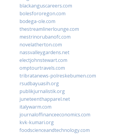
blackanguscareers.com
bolesfororegon.com
bodega-ole.com
thestreamlinerlounge.com
mestrinorubanofc.com
novelatherton.com
nassvalleygardens.net
electjohnstewart.com
omptourtravels.com
tribratanews-polreskebumen.com
rsudbayuasih.org
publikjurnalistik.org
juneteenthapparel.net
italywarm.com
journaloffinanceeconomics.com
kvk-kumari.org
foodscienceandtechnology.com