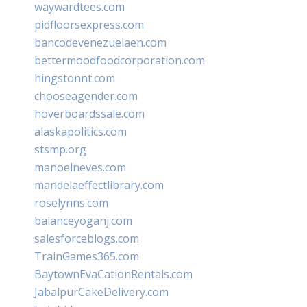
waywardtees.com
pidfloorsexpress.com
bancodevenezuelaen.com
bettermoodfoodcorporation.com
hingstonnt.com
chooseagender.com
hoverboardssale.com
alaskapolitics.com
stsmp.org
manoelneves.com
mandelaeffectlibrary.com
roselynns.com
balanceyoganj.com
salesforceblogs.com
TrainGames365.com
BaytownEvaCationRentals.com
JabalpurCakeDelivery.com