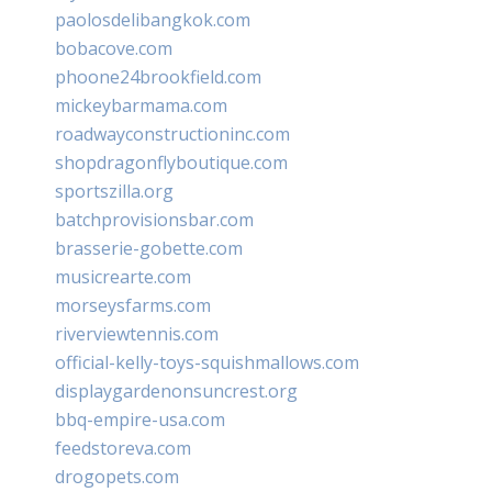
paolosdelibangkok.com
bobacove.com
phoone24brookfield.com
mickeybarmama.com
roadwayconstructioninc.com
shopdragonflyboutique.com
sportszilla.org
batchprovisionsbar.com
brasserie-gobette.com
musicrearte.com
morseysfarms.com
riverviewtennis.com
official-kelly-toys-squishmallows.com
displaygardenonsuncrest.org
bbq-empire-usa.com
feedstoreva.com
drogopets.com