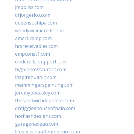
jmpbliss.com
drjorgerico.com
queensushipa.com
wendyweimerdds.com
ameri-camp.com
hrsreceivables.com
empconst1.com
cinderella-support.com
bigpinkrestaurant.com
inspirehuahin.com
memmingerspainting.com
jeremypbeasley.com
thesandwichdepotcos.com
drgiggleshouseofpain.com
hotflashdesigns.com
garagenadeau.com
lifestylechauffeurservice.com