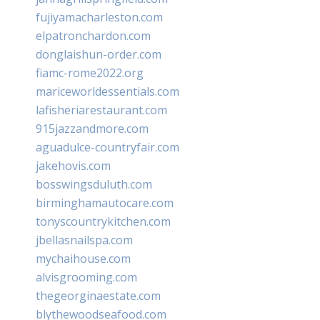
fujiyamacharleston.com
elpatronchardon.com
donglaishun-order.com
fiamc-rome2022.org
mariceworldessentials.com
lafisheriarestaurant.com
915jazzandmore.com
aguadulce-countryfair.com
jakehovis.com
bosswingsduluth.com
birminghamautocare.com
tonyscountrykitchen.com
jbellasnailspa.com
mychaihouse.com
alvisgrooming.com
thegeorginaestate.com
blythewoodseafood.com