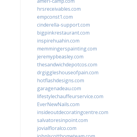
ameri-camp.com
hrsreceivables.com
empconst1.com
cinderella-support.com
bigpinkrestaurant.com
inspirehuahin.com
memmingerspainting.com
jeremypbeasley.com
thesandwichdepotcos.com
drgiggleshouseofpain.com
hotflashdesigns.com
garagenadeau.com
lifestylechauffeurservice.com
EverNewNails.com
insideoutdecoratingcentre.com
salvatoresinpoint.com
jovialfloralco.com
johnlscotthometeam.com