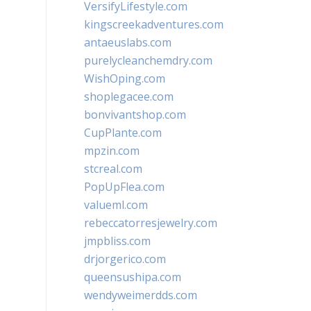
VersifyLifestyle.com
kingscreekadventures.com
antaeuslabs.com
purelycleanchemdry.com
WishOping.com
shoplegacee.com
bonvivantshop.com
CupPlante.com
mpzin.com
stcreal.com
PopUpFlea.com
valueml.com
rebeccatorresjewelry.com
jmpbliss.com
drjorgerico.com
queensushipa.com
wendyweimerdds.com