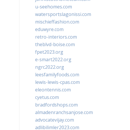
u-seehomes.com
watersportslagonissi.com
mischieffashion.com
eduwyre.com
retro-interiors.com
theblvd-boise.com
fpet2023.org
e-smart2022.org
ngrc2022.org
leesfamilyfoods.com
lewis-lewis-cpas.com
eleontennis.com
cyetus.com
bradfordshops.com
almadenranchsanjose.com
advocatevijay.com
adlibilimler2023.com