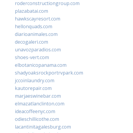
roderconstructiongroup.com
plazabatai.com
hawkscayresort.com
hellonquads.com
diarioanimales.com
decogaleri.com
unavozparadios.com
shoes-vert.com
elbotanicopanama.com
shadyoaksrockportrvpark.com
jccoinlaundry.com
kautorepair.com
marjaeswinebar.com
elmazatlanclinton.com
ideacoffeenyc.com
odieschillicothe.com
lacantinitagalesburg.com