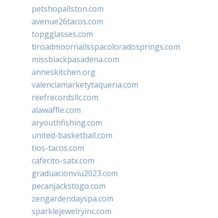
petshopallston.com
avenue26tacos.com
topgglasses.com
broadmoornailsspacoloradosprings.com
missblackpasadena.com
anneskitchen.org
valenciamarketytaqueria.com
reefrecordsllc.com
alawaffle.com
aryouthfishing.com
united-basketball.com
tios-tacos.com
cafecito-satx.com
graduacionviu2023.com
pecanjackstogo.com
zengardendayspa.com
sparklejewelryinc.com