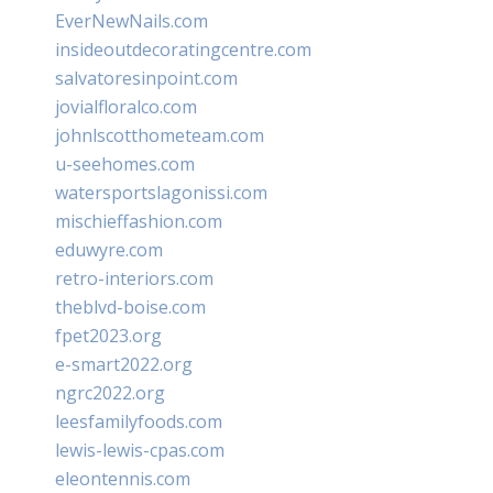
EverNewNails.com
insideoutdecoratingcentre.com
salvatoresinpoint.com
jovialfloralco.com
johnlscotthometeam.com
u-seehomes.com
watersportslagonissi.com
mischieffashion.com
eduwyre.com
retro-interiors.com
theblvd-boise.com
fpet2023.org
e-smart2022.org
ngrc2022.org
leesfamilyfoods.com
lewis-lewis-cpas.com
eleontennis.com