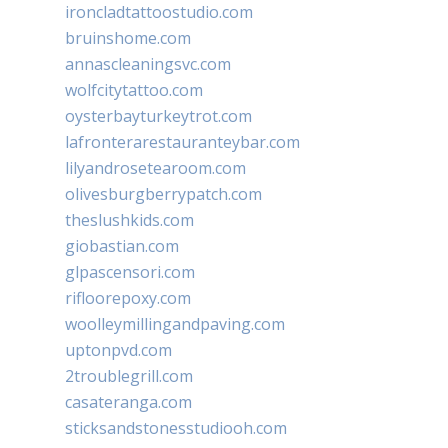
ironcladtattoostudio.com
bruinshome.com
annascleaningsvc.com
wolfcitytattoo.com
oysterbayturkeytrot.com
lafronterarestauranteybar.com
lilyandrosetearoom.com
olivesburgberrypatch.com
theslushkids.com
giobastian.com
glpascensori.com
rifloorepoxy.com
woolleymillingandpaving.com
uptonpvd.com
2troublegrill.com
casateranga.com
sticksandstonesstudiooh.com