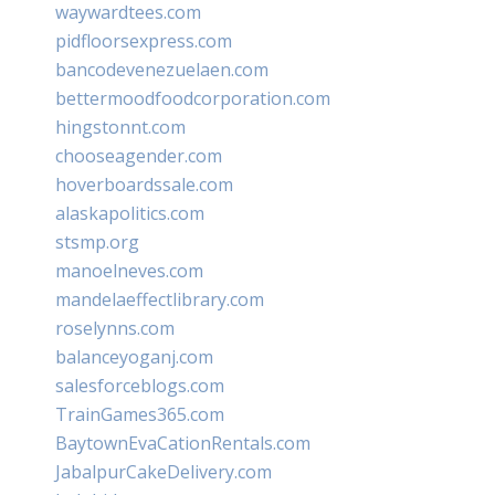
waywardtees.com
pidfloorsexpress.com
bancodevenezuelaen.com
bettermoodfoodcorporation.com
hingstonnt.com
chooseagender.com
hoverboardssale.com
alaskapolitics.com
stsmp.org
manoelneves.com
mandelaeffectlibrary.com
roselynns.com
balanceyoganj.com
salesforceblogs.com
TrainGames365.com
BaytownEvaCationRentals.com
JabalpurCakeDelivery.com