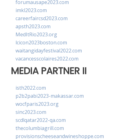
forumausape2023.com
imkl2023.com
careerfaircsd2023.com
apsth2023.com
MedItRio2023.org
lcicon2023boston.com
waitangidayfestival2022.com
vacancesscolaires2022.com
MEDIA PARTNER II
isth2022.com
p2b2pabi2023-makassar.com
wocfparis2023.org
sinc2023.com
scdlqatar2022-qa.com
thecolumbiagrill.com
provisionscheeseandwineshoppe.com