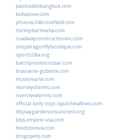
paolosdelibangkok.com
bobacove.com
phoone24brookfield.com
mickeybarmama.com
roadwayconstructioninc.com
shopdragonflyboutique.com
sportszilla.org
batchprovisionsbar.com
brasserie-gobette.com
musicrearte.com
morseysfarms.com
riverviewtennis.com
official-kelly-toys-squishmallows.com
displaygardenonsuncrest.org
bbq-empire-usa.com
feedstoreva.com
drogopets.com