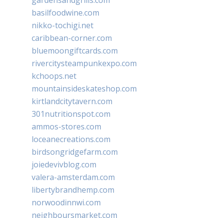
basilfoodwine.com
nikko-tochigi.net
caribbean-corner.com
bluemoongiftcards.com
rivercitysteampunkexpo.com
kchoops.net
mountainsideskateshop.com
kirtlandcitytavern.com
301nutritionspot.com
ammos-stores.com
loceanecreations.com
birdsongridgefarm.com
joiedevivblog.com
valera-amsterdam.com
libertybrandhemp.com
norwoodinnwi.com
neighboursmarket.com