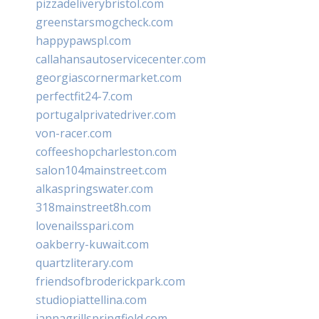
pizzadeliverybristol.com
greenstarsmogcheck.com
happypawspl.com
callahansautoservicecenter.com
georgiascornermarket.com
perfectfit24-7.com
portugalprivatedriver.com
von-racer.com
coffeeshopcharleston.com
salon104mainstreet.com
alkaspringswater.com
318mainstreet8h.com
lovenailsspari.com
oakberry-kuwait.com
quartzliterary.com
friendsofbroderickpark.com
studiopiattellina.com
jannagrillspringfield.com