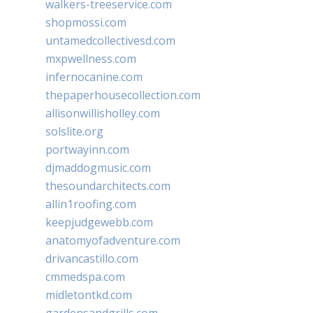
walkers-treeservice.com
shopmossi.com
untamedcollectivesd.com
mxpwellness.com
infernocanine.com
thepaperhousecollection.com
allisonwillisholley.com
solslite.org
portwayinn.com
djmaddogmusic.com
thesoundarchitects.com
allin1roofing.com
keepjudgewebb.com
anatomyofadventure.com
drivancastillo.com
cmmedspa.com
midletontkd.com
gardensandgrills.com