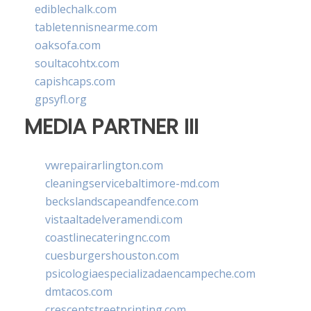
ediblechalk.com
tabletennisnearme.com
oaksofa.com
soultacohtx.com
capishcaps.com
gpsyfl.org
MEDIA PARTNER III
vwrepairarlington.com
cleaningservicebaltimore-md.com
beckslandscapeandfence.com
vistaaltadelveramendi.com
coastlinecateringnc.com
cuesburgershouston.com
psicologiaespecializadaencampeche.com
dmtacos.com
crescentstreetprinting.com