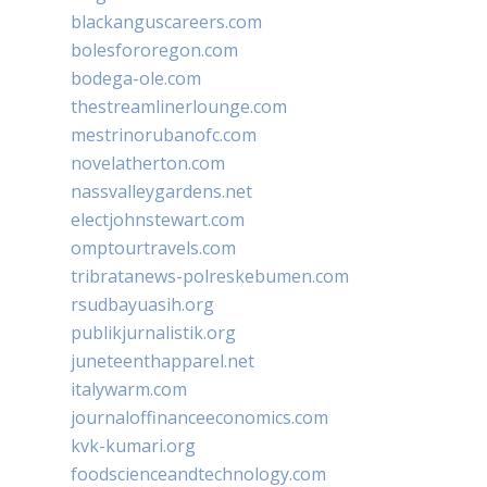
blackanguscareers.com
bolesfororegon.com
bodega-ole.com
thestreamlinerlounge.com
mestrinorubanofc.com
novelatherton.com
nassvalleygardens.net
electjohnstewart.com
omptourtravels.com
tribratanews-polreskebumen.com
rsudbayuasih.org
publikjurnalistik.org
juneteenthapparel.net
italywarm.com
journaloffinanceeconomics.com
kvk-kumari.org
foodscienceandtechnology.com