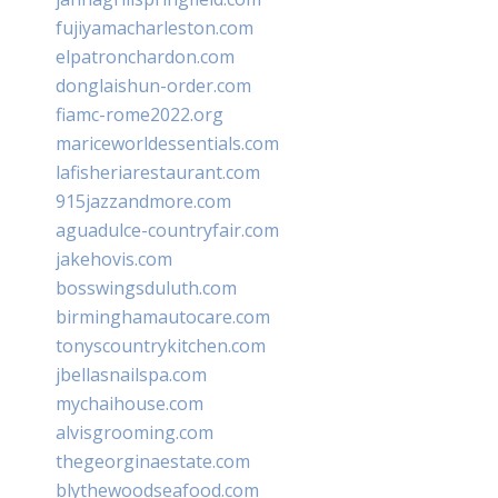
fujiyamacharleston.com
elpatronchardon.com
donglaishun-order.com
fiamc-rome2022.org
mariceworldessentials.com
lafisheriarestaurant.com
915jazzandmore.com
aguadulce-countryfair.com
jakehovis.com
bosswingsduluth.com
birminghamautocare.com
tonyscountrykitchen.com
jbellasnailspa.com
mychaihouse.com
alvisgrooming.com
thegeorginaestate.com
blythewoodseafood.com