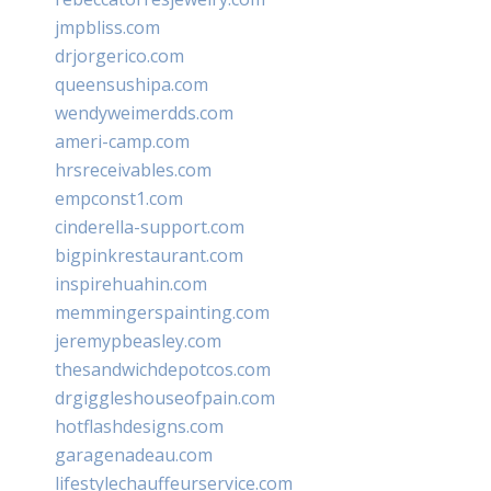
jmpbliss.com
drjorgerico.com
queensushipa.com
wendyweimerdds.com
ameri-camp.com
hrsreceivables.com
empconst1.com
cinderella-support.com
bigpinkrestaurant.com
inspirehuahin.com
memmingerspainting.com
jeremypbeasley.com
thesandwichdepotcos.com
drgiggleshouseofpain.com
hotflashdesigns.com
garagenadeau.com
lifestylechauffeurservice.com