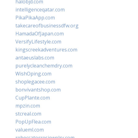
halobjd.com
intelligenceqatar.com
PikaPikaApp.com
takecareofbusinessdfw.org
HamadaOfJapan.com
VersifyLifestyle.com
kingscreekadventures.com
antaeuslabs.com
purelycleanchemdry.com
WishOping.com
shoplegacee.com
bonvivantshop.com
CupPlante.com
mpzin.com
stcreal.com
PopUpFlea.com
valueml.com
rebeccatorresjewelry.com