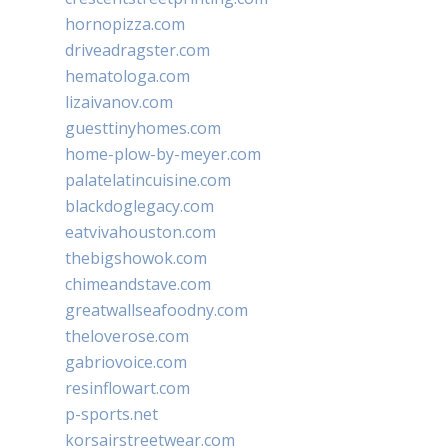
hornopizza.com
driveadragster.com
hematologa.com
lizaivanov.com
guesttinyhomes.com
home-plow-by-meyer.com
palatelatincuisine.com
blackdoglegacy.com
eatvivahouston.com
thebigshowok.com
chimeandstave.com
greatwallseafoodny.com
theloverose.com
gabriovoice.com
resinflowart.com
p-sports.net
korsairstreetwear.com