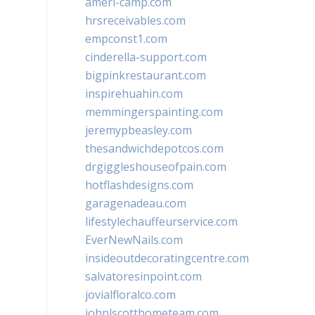
ameri-camp.com
hrsreceivables.com
empconst1.com
cinderella-support.com
bigpinkrestaurant.com
inspirehuahin.com
memmingerspainting.com
jeremypbeasley.com
thesandwichdepotcos.com
drgiggleshouseofpain.com
hotflashdesigns.com
garagenadeau.com
lifestylechauffeurservice.com
EverNewNails.com
insideoutdecoratingcentre.com
salvatoresinpoint.com
jovialfloralco.com
johnlscotthometeam.com