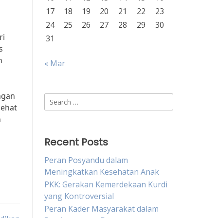
17
18
19
20
21
22
23
24
25
26
27
28
29
30
ri
31
s
n
« Mar
ngan
Search
sehat
for:
n
Recent Posts
Peran Posyandu dalam
Meningkatkan Kesehatan Anak
PKK: Gerakan Kemerdekaan Kurdi
yang Kontroversial
Peran Kader Masyarakat dalam