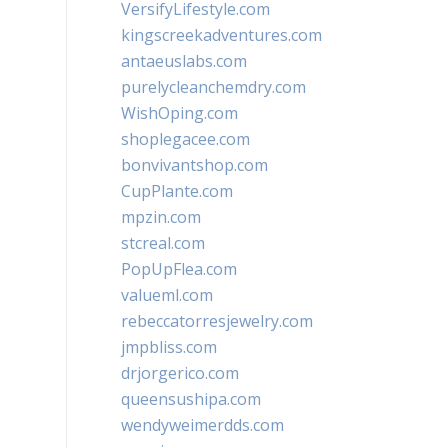
VersifyLifestyle.com
kingscreekadventures.com
antaeuslabs.com
purelycleanchemdry.com
WishOping.com
shoplegacee.com
bonvivantshop.com
CupPlante.com
mpzin.com
stcreal.com
PopUpFlea.com
valueml.com
rebeccatorresjewelry.com
jmpbliss.com
drjorgerico.com
queensushipa.com
wendyweimerdds.com