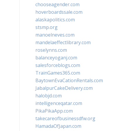
chooseagender.com
hoverboardssale.com
alaskapolitics.com
stsmp.org
manoelneves.com
mandelaeffectlibrary.com
roselynns.com
balanceyoganj.com
salesforceblogs.com
TrainGames365.com
BaytownEvaCationRentals.com
JabalpurCakeDelivery.com
halobjd.com
intelligenceqatar.com
PikaPikaApp.com
takecareofbusinessdfw.org
HamadaOfJapan.com