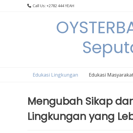
Skip
Call Us: +2782 444 YEAH
to
content
OYSTERBA
Seput
Edukasi Lingkungan
Edukasi Masyaraka
Mengubah Sikap dan
Lingkungan yang Leb