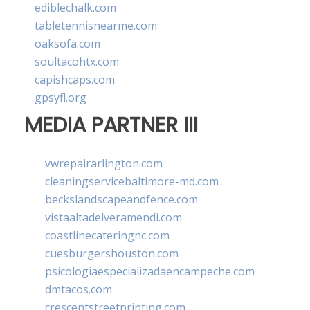
ediblechalk.com
tabletennisnearme.com
oaksofa.com
soultacohtx.com
capishcaps.com
gpsyfl.org
MEDIA PARTNER III
vwrepairarlington.com
cleaningservicebaltimore-md.com
beckslandscapeandfence.com
vistaaltadelveramendi.com
coastlinecateringnc.com
cuesburgershouston.com
psicologiaespecializadaencampeche.com
dmtacos.com
crescentstreetprinting.com