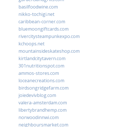
basilfoodwine.com
nikko-tochigi.net
caribbean-corner.com
bluemoongiftcards.com
rivercitysteampunkexpo.com
kchoops.net
mountainsideskateshop.com
kirtlandcitytavern.com
301nutritionspot.com
ammos-stores.com
loceanecreations.com
birdsongridgefarm.com
joiedevivblog.com
valera-amsterdam.com
libertybrandhemp.com
norwoodinnwi.com
neighboursmarket.com