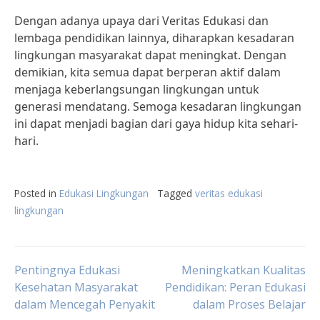
Dengan adanya upaya dari Veritas Edukasi dan
lembaga pendidikan lainnya, diharapkan kesadaran
lingkungan masyarakat dapat meningkat. Dengan
demikian, kita semua dapat berperan aktif dalam
menjaga keberlangsungan lingkungan untuk
generasi mendatang. Semoga kesadaran lingkungan
ini dapat menjadi bagian dari gaya hidup kita sehari-
hari.
Posted in
Edukasi Lingkungan
Tagged
veritas edukasi
lingkungan
Post
Pentingnya Edukasi
Meningkatkan Kualitas
Kesehatan Masyarakat
Pendidikan: Peran Edukasi
dalam Mencegah Penyakit
dalam Proses Belajar
navigation