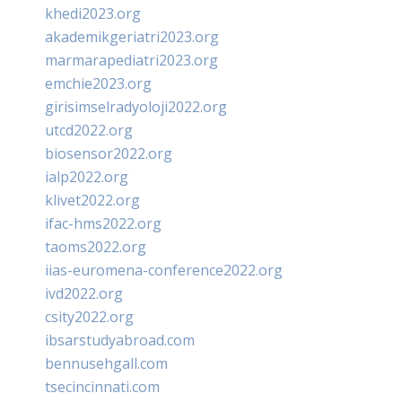
khedi2023.org
akademikgeriatri2023.org
marmarapediatri2023.org
emchie2023.org
girisimselradyoloji2022.org
utcd2022.org
biosensor2022.org
ialp2022.org
klivet2022.org
ifac-hms2022.org
taoms2022.org
iias-euromena-conference2022.org
ivd2022.org
csity2022.org
ibsarstudyabroad.com
bennusehgall.com
tsecincinnati.com