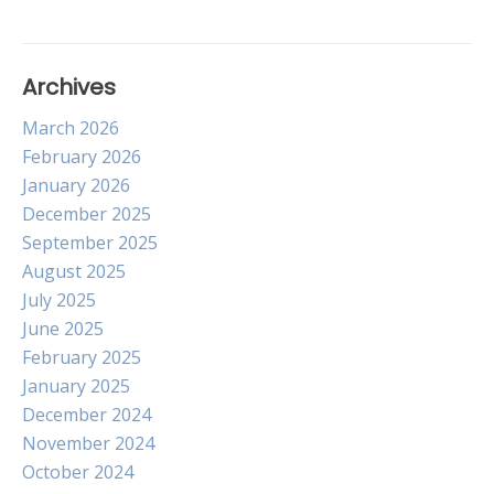
Archives
March 2026
February 2026
January 2026
December 2025
September 2025
August 2025
July 2025
June 2025
February 2025
January 2025
December 2024
November 2024
October 2024