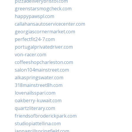
pizzadeliverybristol.com
greenstarsmogcheck.com
happypawspl.com
callahansautoservicecenter.com
georgiascornermarket.com
perfectfit24-7.com
portugalprivatedriver.com
von-racer.com
coffeeshopcharleston.com
salon104mainstreet.com
alkaspringswater.com
318mainstreet8h.com
lovenailsspari.com
oakberry-kuwait.com
quartzliterary.com
friendsofbroderickpark.com
studiopiattellina.com
jannagrillspringfield.com