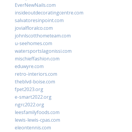
EverNewNails.com
insideoutdecoratingcentre.com
salvatoresinpoint.com
jovialfloralco.com
johnlscotthometeam.com
u-seehomes.com
watersportslagonissi.com
mischieffashion.com
eduwyre.com
retro-interiors.com
theblvd-boise.com
fpet2023.org
e-smart2022.org
ngrc2022.org
leesfamilyfoods.com
lewis-lewis-cpas.com
eleontennis.com