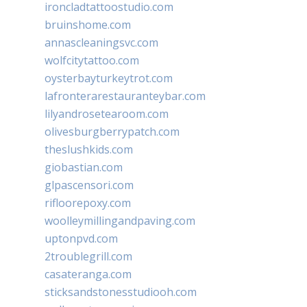
ironcladtattoostudio.com
bruinshome.com
annascleaningsvc.com
wolfcitytattoo.com
oysterbayturkeytrot.com
lafronterarestauranteybar.com
lilyandrosetearoom.com
olivesburgberrypatch.com
theslushkids.com
giobastian.com
glpascensori.com
rifloorepoxy.com
woolleymillingandpaving.com
uptonpvd.com
2troublegrill.com
casateranga.com
sticksandstonesstudiooh.com