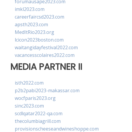
forumausape2023.com
imkl2023.com
careerfaircsd2023.com
apsth2023.com
MedItRio2023.org
lcicon2023boston.com
waitangidayfestival2022.com
vacancesscolaires2022.com
MEDIA PARTNER II
isth2022.com
p2b2pabi2023-makassar.com
wocfparis2023.org
sinc2023.com
scdlqatar2022-qa.com
thecolumbiagrill.com
provisionscheeseandwineshoppe.com