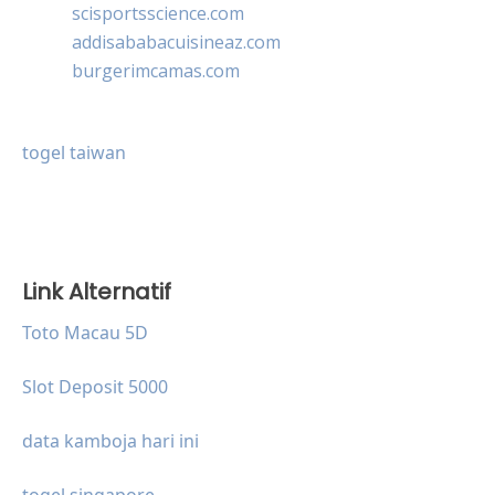
scisportsscience.com
addisababacuisineaz.com
burgerimcamas.com
togel taiwan
Link Alternatif
Toto Macau 5D
Slot Deposit 5000
data kamboja hari ini
togel singapore