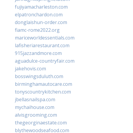
fujiyamacharleston.com
elpatronchardon.com
donglaishun-order.com
fiamc-rome2022.org
mariceworldessentials.com
lafisheriarestaurant.com
915jazzandmore.com
aguadulce-countryfair.com
jakehovis.com
bosswingsduluth.com
birminghamautocare.com
tonyscountrykitchen.com
jbellasnailspa.com
mychaihouse.com
alvisgrooming.com
thegeorginaestate.com
blythewoodseafood.com