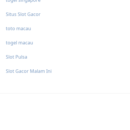
Situs Slot Gacor
toto macau
togel macau
Slot Pulsa
Slot Gacor Malam Ini