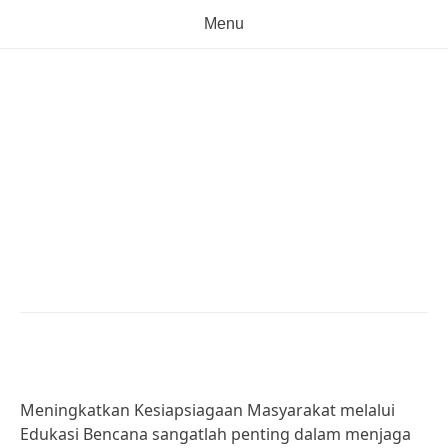
Menu
Meningkatkan
Kesiapsiagaan
Masyarakat melalui
Edukasi Bencana
Posted on
December 22, 2024
by
adminoys
Meningkatkan Kesiapsiagaan Masyarakat melalui
Edukasi Bencana sangatlah penting dalam menjaga