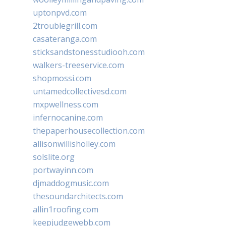
uptonpvd.com
2troublegrill.com
casateranga.com
sticksandstonesstudiooh.com
walkers-treeservice.com
shopmossi.com
untamedcollectivesd.com
mxpwellness.com
infernocanine.com
thepaperhousecollection.com
allisonwillisholley.com
solslite.org
portwayinn.com
djmaddogmusic.com
thesoundarchitects.com
allin1roofing.com
keepjudgewebb.com