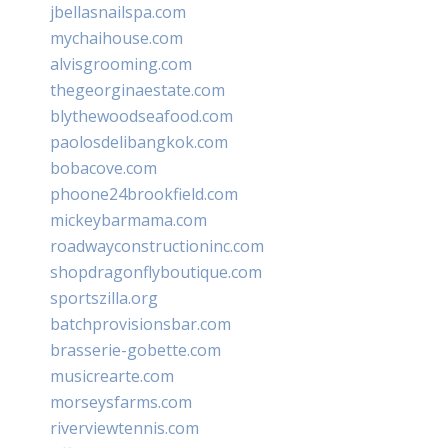
jbellasnailspa.com
mychaihouse.com
alvisgrooming.com
thegeorginaestate.com
blythewoodseafood.com
paolosdelibangkok.com
bobacove.com
phoone24brookfield.com
mickeybarmama.com
roadwayconstructioninc.com
shopdragonflyboutique.com
sportszilla.org
batchprovisionsbar.com
brasserie-gobette.com
musicrearte.com
morseysfarms.com
riverviewtennis.com