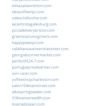
elmazatlanclinton.com
ideacoffeenyc.com
odieschillicothe.com
lacantinitagalesburg.com
pizzadeliverybristol.com
greenstarsmogcheck.com
happypawspl.com
callahansautoservicecenter.com
georgiascornermarket.com
perfectfit24-7.com
portugalprivatedriver.com
von-racer.com
coffeeshopcharleston.com
salon104mainstreet.com
alkaspringswater.com
318mainstreet8h.com
lovenailsspari.com