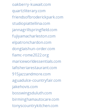
oakberry-kuwait.com
quartzliterary.com
friendsofbroderickpark.com
studiopiattellina.com
jannagrillspringfield.com
fujiyamacharleston.com
elpatronchardon.com
donglaishun-order.com
fiamc-rome2022.org
mariceworldessentials.com
lafisheriarestaurant.com
915jazzandmore.com
aguadulce-countryfair.com
jakehovis.com
bosswingsduluth.com
birminghamautocare.com
tonyscountrykitchen.com