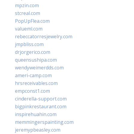
mpzin.com
stcreal.com
PopUpFlea.com
valueml.com
rebeccatorresjewelry.com
jmpbliss.com
drjorgerico.com
queensushipa.com
wendyweimerdds.com
ameri-camp.com
hrsreceivables.com
empconst1.com
cinderella-support.com
bigpinkrestaurant.com
inspirehuahin.com
memmingerspainting.com
jeremypbeasley.com