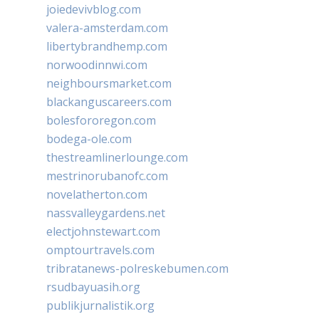
joiedevivblog.com
valera-amsterdam.com
libertybrandhemp.com
norwoodinnwi.com
neighboursmarket.com
blackanguscareers.com
bolesfororegon.com
bodega-ole.com
thestreamlinerlounge.com
mestrinorubanofc.com
novelatherton.com
nassvalleygardens.net
electjohnstewart.com
omptourtravels.com
tribratanews-polreskebumen.com
rsudbayuasih.org
publikjurnalistik.org