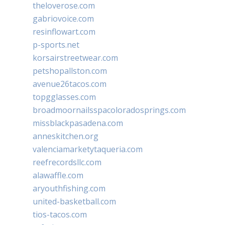
theloverose.com
gabriovoice.com
resinflowart.com
p-sports.net
korsairstreetwear.com
petshopallston.com
avenue26tacos.com
topgglasses.com
broadmoornailsspacoloradosprings.com
missblackpasadena.com
anneskitchen.org
valenciamarketytaqueria.com
reefrecordsllc.com
alawaffle.com
aryouthfishing.com
united-basketball.com
tios-tacos.com