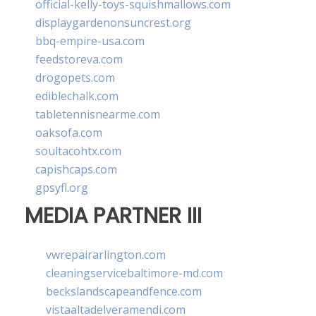
official-kelly-toys-squishmallows.com
displaygardenonsuncrest.org
bbq-empire-usa.com
feedstoreva.com
drogopets.com
ediblechalk.com
tabletennisnearme.com
oaksofa.com
soultacohtx.com
capishcaps.com
gpsyfl.org
MEDIA PARTNER III
vwrepairarlington.com
cleaningservicebaltimore-md.com
beckslandscapeandfence.com
vistaaltadelveramendi.com