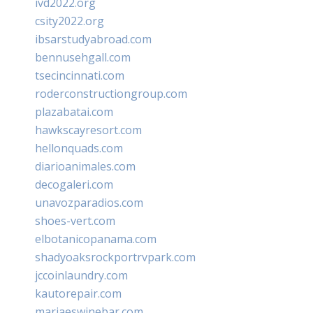
ivd2022.org
csity2022.org
ibsarstudyabroad.com
bennusehgall.com
tsecincinnati.com
roderconstructiongroup.com
plazabatai.com
hawkscayresort.com
hellonquads.com
diarioanimales.com
decogaleri.com
unavozparadios.com
shoes-vert.com
elbotanicopanama.com
shadyoaksrockportrvpark.com
jccoinlaundry.com
kautorepair.com
marjaeswinebar.com