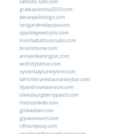
cafecito-satx.com
graduacionviu2023.com
pecanjackstogo.com
zengardendayspa.com
sparklejewelryinc.com
ironcladtattoostudio.com
bruinshome.com
annascleaningsvc.com
wolfcitytattoo.com
oysterbayturkeytrot.com
lafronterarestauranteybar.com
lilyandrosetearoom.com
olivesburgberrypatch.com
theslushkids.com
giobastian.com
glpascensori.com
rifloorepoxy.com
woolleymillingandpaving.com