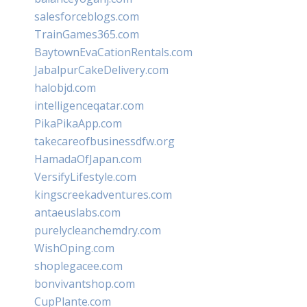
salesforceblogs.com
TrainGames365.com
BaytownEvaCationRentals.com
JabalpurCakeDelivery.com
halobjd.com
intelligenceqatar.com
PikaPikaApp.com
takecareofbusinessdfw.org
HamadaOfJapan.com
VersifyLifestyle.com
kingscreekadventures.com
antaeuslabs.com
purelycleanchemdry.com
WishOping.com
shoplegacee.com
bonvivantshop.com
CupPlante.com