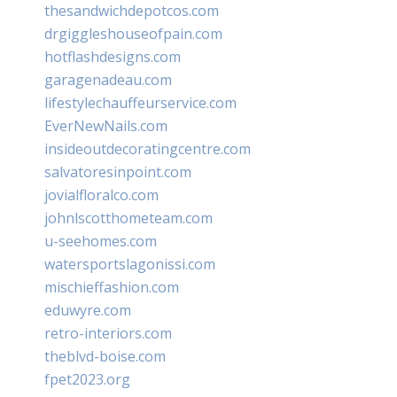
thesandwichdepotcos.com
drgiggleshouseofpain.com
hotflashdesigns.com
garagenadeau.com
lifestylechauffeurservice.com
EverNewNails.com
insideoutdecoratingcentre.com
salvatoresinpoint.com
jovialfloralco.com
johnlscotthometeam.com
u-seehomes.com
watersportslagonissi.com
mischieffashion.com
eduwyre.com
retro-interiors.com
theblvd-boise.com
fpet2023.org