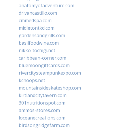
anatomyofadventure.com
drivancastillo.com
cmmedspa.com
midletontkd.com
gardensandgrills.com
basilfoodwine.com
nikko-tochigi.net
caribbean-corner.com
bluemoongiftcards.com
rivercitysteampunkexpo.com
kchoops.net
mountainsideskateshop.com
kirtlandcitytavern.com
301nutritionspot.com
ammos-stores.com
loceanecreations.com
birdsongridgefarm.com