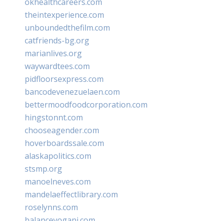
okhealthcareers.com
theintexperience.com
unboundedthefilm.com
catfriends-bg.org
marianlives.org
waywardtees.com
pidfloorsexpress.com
bancodevenezuelaen.com
bettermoodfoodcorporation.com
hingstonnt.com
chooseagender.com
hoverboardssale.com
alaskapolitics.com
stsmp.org
manoelneves.com
mandelaeffectlibrary.com
roselynns.com
balanceyoganj.com