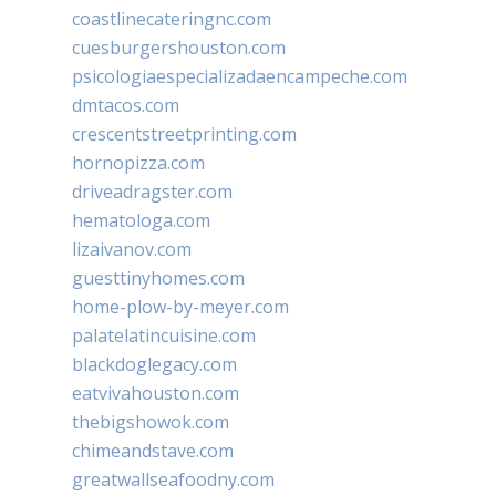
coastlinecateringnc.com
cuesburgershouston.com
psicologiaespecializadaencampeche.com
dmtacos.com
crescentstreetprinting.com
hornopizza.com
driveadragster.com
hematologa.com
lizaivanov.com
guesttinyhomes.com
home-plow-by-meyer.com
palatelatincuisine.com
blackdoglegacy.com
eatvivahouston.com
thebigshowok.com
chimeandstave.com
greatwallseafoodny.com