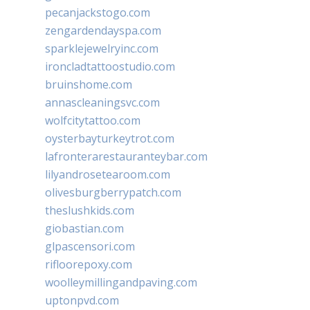
pecanjackstogo.com
zengardendayspa.com
sparklejewelryinc.com
ironcladtattoostudio.com
bruinshome.com
annascleaningsvc.com
wolfcitytattoo.com
oysterbayturkeytrot.com
lafronterarestauranteybar.com
lilyandrosetearoom.com
olivesburgberrypatch.com
theslushkids.com
giobastian.com
glpascensori.com
rifloorepoxy.com
woolleymillingandpaving.com
uptonpvd.com