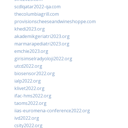
scdlqatar2022-qa.com
thecolumbiagrill.com
provisionscheeseandwineshoppe.com
khedi2023.org
akademikgeriatri2023.org
marmarapediatri2023.org
emchie2023.org
girisimselradyoloji2022.org
utcd2022.org
biosensor2022.org
ialp2022.org
klivet2022.org
ifac-hms2022.org
taoms2022.org
iias-euromena-conference2022.org
ivd2022.org
csity2022.org