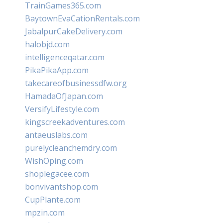
TrainGames365.com
BaytownEvaCationRentals.com
JabalpurCakeDelivery.com
halobjd.com
intelligenceqatar.com
PikaPikaApp.com
takecareofbusinessdfw.org
HamadaOfJapan.com
VersifyLifestyle.com
kingscreekadventures.com
antaeuslabs.com
purelycleanchemdry.com
WishOping.com
shoplegacee.com
bonvivantshop.com
CupPlante.com
mpzin.com