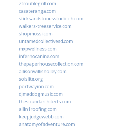
2troublegrill.com
casateranga.com
sticksandstonesstudiooh.com
walkers-treeservice.com
shopmossi.com
untamedcollectivesd.com
mxpwellness.com
infernocanine.com
thepaperhousecollection.com
allisonwillisholley.com
solslite.org
portwayinn.com
djmaddogmusic.com
thesoundarchitects.com
allin1roofing.com
keepjudgewebb.com
anatomyofadventure.com