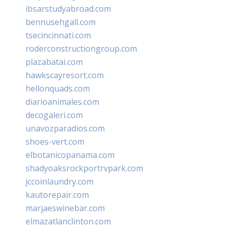
ibsarstudyabroad.com
bennusehgall.com
tsecincinnati.com
roderconstructiongroup.com
plazabatai.com
hawkscayresort.com
hellonquads.com
diarioanimales.com
decogaleri.com
unavozparadios.com
shoes-vert.com
elbotanicopanama.com
shadyoaksrockportrvpark.com
jccoinlaundry.com
kautorepair.com
marjaeswinebar.com
elmazatlanclinton.com