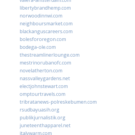
libertybrandhemp.com
norwoodinnwi.com
neighboursmarket.com
blackanguscareers.com
bolesfororegon.com
bodega-ole.com
thestreamlinerlounge.com
mestrinorubanofc.com
novelatherton.com
nassvalleygardens.net
electjohnstewart.com
omptourtravels.com
tribratanews-polreskebumen.com
rsudbayuasih.org
publikjurnalistik.org
juneteenthapparel.net
italywarm.com