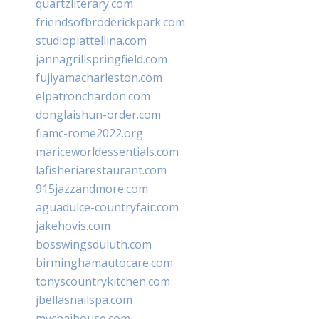
quartzliterary.com
friendsofbroderickpark.com
studiopiattellina.com
jannagrillspringfield.com
fujiyamacharleston.com
elpatronchardon.com
donglaishun-order.com
fiamc-rome2022.org
mariceworldessentials.com
lafisheriarestaurant.com
915jazzandmore.com
aguadulce-countryfair.com
jakehovis.com
bosswingsduluth.com
birminghamautocare.com
tonyscountrykitchen.com
jbellasnailspa.com
mychaihouse.com