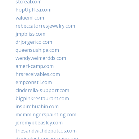
stcreal.com
PopUpFlea.com
valueml.com
rebeccatorresjewelry.com
jmpbliss.com
drjorgerico.com
queensushipa.com
wendyweimerdds.com
ameri-camp.com
hrsreceivables.com
empconst1.com
cinderella-support.com
bigpinkrestaurant.com
inspirehuahin.com
memmingerspainting.com
jeremypbeasley.com
thesandwichdepotcos.com
drgiggleshouseofpain.com