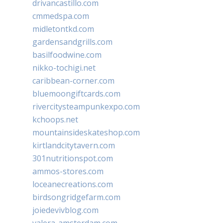
drivancastillo.com
cmmedspa.com
midletontkd.com
gardensandgrills.com
basilfoodwine.com
nikko-tochigi.net
caribbean-corner.com
bluemoongiftcards.com
rivercitysteampunkexpo.com
kchoops.net
mountainsideskateshop.com
kirtlandcitytavern.com
301nutritionspot.com
ammos-stores.com
loceanecreations.com
birdsongridgefarm.com
joiedevivblog.com
valera-amsterdam.com