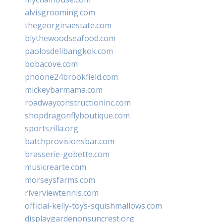
alvisgrooming.com
thegeorginaestate.com
blythewoodseafood.com
paolosdelibangkok.com
bobacove.com
phoone24brookfield.com
mickeybarmama.com
roadwayconstructioninc.com
shopdragonflyboutique.com
sportszilla.org
batchprovisionsbar.com
brasserie-gobette.com
musicrearte.com
morseysfarms.com
riverviewtennis.com
official-kelly-toys-squishmallows.com
displaygardenonsuncrest.org