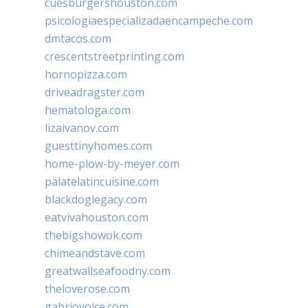
cuesburgershouston.com
psicologiaespecializadaencampeche.com
dmtacos.com
crescentstreetprinting.com
hornopizza.com
driveadragster.com
hematologa.com
lizaivanov.com
guesttinyhomes.com
home-plow-by-meyer.com
palatelatincuisine.com
blackdoglegacy.com
eatvivahouston.com
thebigshowok.com
chimeandstave.com
greatwallseafoodny.com
theloverose.com
gabriovoice.com