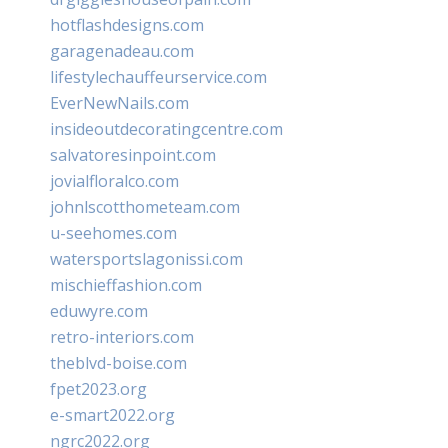
hotflashdesigns.com
garagenadeau.com
lifestylechauffeurservice.com
EverNewNails.com
insideoutdecoratingcentre.com
salvatoresinpoint.com
jovialfloralco.com
johnlscotthometeam.com
u-seehomes.com
watersportslagonissi.com
mischieffashion.com
eduwyre.com
retro-interiors.com
theblvd-boise.com
fpet2023.org
e-smart2022.org
ngrc2022.org