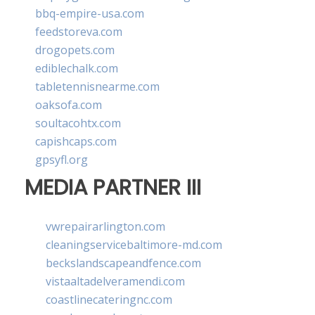
bbq-empire-usa.com
feedstoreva.com
drogopets.com
ediblechalk.com
tabletennisnearme.com
oaksofa.com
soultacohtx.com
capishcaps.com
gpsyfl.org
MEDIA PARTNER III
vwrepairarlington.com
cleaningservicebaltimore-md.com
beckslandscapeandfence.com
vistaaltadelveramendi.com
coastlinecateringnc.com