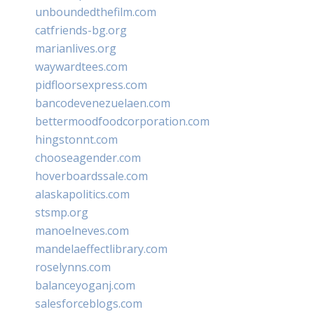
unboundedthefilm.com
catfriends-bg.org
marianlives.org
waywardtees.com
pidfloorsexpress.com
bancodevenezuelaen.com
bettermoodfoodcorporation.com
hingstonnt.com
chooseagender.com
hoverboardssale.com
alaskapolitics.com
stsmp.org
manoelneves.com
mandelaeffectlibrary.com
roselynns.com
balanceyoganj.com
salesforceblogs.com