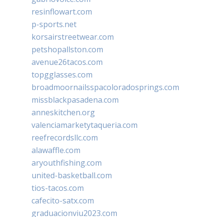
resinflowart.com
p-sports.net
korsairstreetwear.com
petshopallston.com
avenue26tacos.com
topgglasses.com
broadmoornailsspacoloradosprings.com
missblackpasadena.com
anneskitchen.org
valenciamarketytaqueria.com
reefrecordsllc.com
alawaffle.com
aryouthfishing.com
united-basketball.com
tios-tacos.com
cafecito-satx.com
graduacionviu2023.com