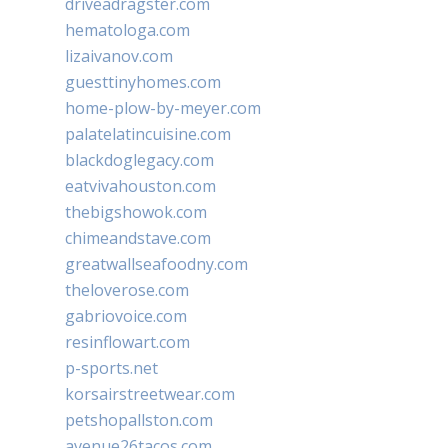
driveadragster.com
hematologa.com
lizaivanov.com
guesttinyhomes.com
home-plow-by-meyer.com
palatelatincuisine.com
blackdoglegacy.com
eatvivahouston.com
thebigshowok.com
chimeandstave.com
greatwallseafoodny.com
theloverose.com
gabriovoice.com
resinflowart.com
p-sports.net
korsairstreetwear.com
petshopallston.com
avenue26tacos.com