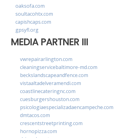
oaksofa.com
soultacohtx.com
capishcaps.com
gpsyfl.org
MEDIA PARTNER III
vwrepairarlington.com
cleaningservicebaltimore-md.com
beckslandscapeandfence.com
vistaaltadelveramendi.com
coastlinecateringnc.com
cuesburgershouston.com
psicologiaespecializadaencampeche.com
dmtacos.com
crescentstreetprinting.com
hornopizza.com