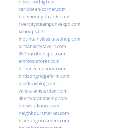
nikko-tochigi.net
caribbean-corner.com
bluemoongiftcards.com
rivercitysteampunkexpo.com
kchoops.net
mountainsideskateshop.com
kirtlandcitytavern.com
301nutritionspot.com
ammos-stores.com
loceanecreations.com
birdsongridgefarm.com
joiedevivblog.com
valera-amsterdam.com
libertybrandhemp.com
norwoodinnwi.com
neighboursmarket.com
blackanguscareers.com
bolesfororegon.com