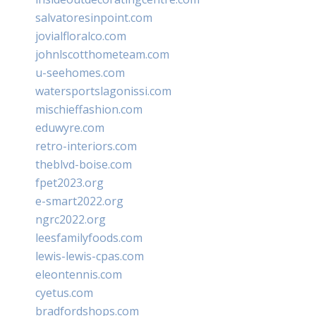
salvatoresinpoint.com
jovialfloralco.com
johnlscotthometeam.com
u-seehomes.com
watersportslagonissi.com
mischieffashion.com
eduwyre.com
retro-interiors.com
theblvd-boise.com
fpet2023.org
e-smart2022.org
ngrc2022.org
leesfamilyfoods.com
lewis-lewis-cpas.com
eleontennis.com
cyetus.com
bradfordshops.com