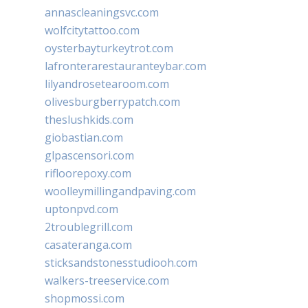
annascleaningsvc.com
wolfcitytattoo.com
oysterbayturkeytrot.com
lafronterarestauranteybar.com
lilyandrosetearoom.com
olivesburgberrypatch.com
theslushkids.com
giobastian.com
glpascensori.com
rifloorepoxy.com
woolleymillingandpaving.com
uptonpvd.com
2troublegrill.com
casateranga.com
sticksandstonesstudiooh.com
walkers-treeservice.com
shopmossi.com