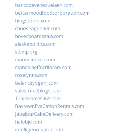
bancodevenezuelaen.com
bettermoodfoodcorporation.com
hingstonnt.com
chooseagender.com
hoverboardssale.com
alaskapolitics.com
stsmp.org
manoelneves.com
mandelaeffectlibrary.com
roselynns.com
balanceyoganj.com
salesforceblogs.com
TrainGames365.com
BaytownEvaCationRentals.com
JabalpurCakeDelivery.com
halobjd.com
intelligenceqatar.com