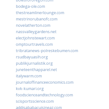
bodega-ole.com
thestreamlinerlounge.com
mestrinorubanofc.com
novelatherton.com
nassvalleygardens.net
electjohnstewart.com
omptourtravels.com
tribratanews-polreskebumen.com
rsudbayuasih.org
publikjurnalistik.org
juneteenthapparel.net
italywarm.com
journaloffinanceeconomics.com
kvk-kumari.org
foodscienceandtechnology.com
scisportsscience.com
addisababacuisineaz.com