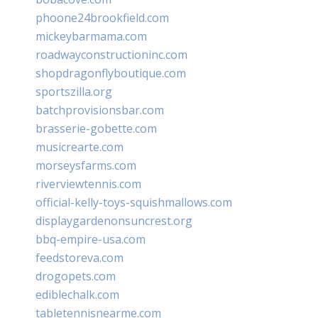
phoone24brookfield.com
mickeybarmama.com
roadwayconstructioninc.com
shopdragonflyboutique.com
sportszilla.org
batchprovisionsbar.com
brasserie-gobette.com
musicrearte.com
morseysfarms.com
riverviewtennis.com
official-kelly-toys-squishmallows.com
displaygardenonsuncrest.org
bbq-empire-usa.com
feedstoreva.com
drogopets.com
ediblechalk.com
tabletennisnearme.com