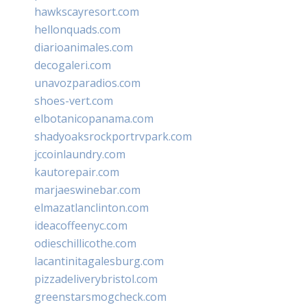
hawkscayresort.com
hellonquads.com
diarioanimales.com
decogaleri.com
unavozparadios.com
shoes-vert.com
elbotanicopanama.com
shadyoaksrockportrvpark.com
jccoinlaundry.com
kautorepair.com
marjaeswinebar.com
elmazatlanclinton.com
ideacoffeenyc.com
odieschillicothe.com
lacantinitagalesburg.com
pizzadeliverybristol.com
greenstarsmogcheck.com