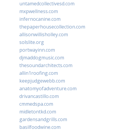
untamedcollectivesd.com
mxpwellness.com
infernocanine.com
thepaperhousecollection.com
allisonwillisholley.com
solslite.org
portwayinn.com
djmaddogmusic.com
thesoundarchitects.com
allin1roofing.com
keepjudgewebb.com
anatomyofadventure.com
drivancastillo.com
cmmedspa.com
midletontkd.com
gardensandgrills.com
basilfoodwine.com