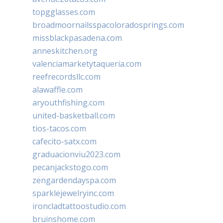
topgglasses.com
broadmoornailsspacoloradosprings.com
missblackpasadena.com
anneskitchen.org
valenciamarketytaqueria.com
reefrecordsllc.com
alawaffle.com
aryouthfishing.com
united-basketball.com
tios-tacos.com
cafecito-satx.com
graduacionviu2023.com
pecanjackstogo.com
zengardendayspa.com
sparklejewelryinc.com
ironcladtattoostudio.com
bruinshome.com