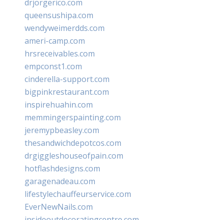
drjorgerico.com
queensushipa.com
wendyweimerdds.com
ameri-camp.com
hrsreceivables.com
empconst1.com
cinderella-support.com
bigpinkrestaurant.com
inspirehuahin.com
memmingerspainting.com
jeremypbeasley.com
thesandwichdepotcos.com
drgiggleshouseofpain.com
hotflashdesigns.com
garagenadeau.com
lifestylechauffeurservice.com
EverNewNails.com
insideoutdecoratingcentre.com