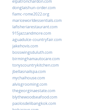
elpatronchardon.com
donglaishun-order.com
fiamc-rome2022.org
mariceworldessentials.com
lafisheriarestaurant.com
915jazzandmore.com
aguadulce-countryfair.com
jakehovis.com
bosswingsduluth.com
birminghamautocare.com
tonyscountrykitchen.com
jbellasnailspa.com
mychaihouse.com
alvisgrooming.com
thegeorginaestate.com
blythewoodseafood.com
paolosdelibangkok.com
bobacove.com