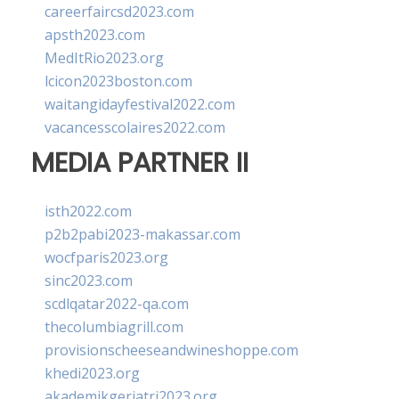
careerfaircsd2023.com
apsth2023.com
MedItRio2023.org
lcicon2023boston.com
waitangidayfestival2022.com
vacancesscolaires2022.com
MEDIA PARTNER II
isth2022.com
p2b2pabi2023-makassar.com
wocfparis2023.org
sinc2023.com
scdlqatar2022-qa.com
thecolumbiagrill.com
provisionscheeseandwineshoppe.com
khedi2023.org
akademikgeriatri2023.org