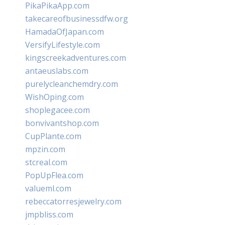
PikaPikaApp.com
takecareofbusinessdfw.org
HamadaOfJapan.com
VersifyLifestyle.com
kingscreekadventures.com
antaeuslabs.com
purelycleanchemdry.com
WishOping.com
shoplegacee.com
bonvivantshop.com
CupPlante.com
mpzin.com
stcreal.com
PopUpFlea.com
valueml.com
rebeccatorresjewelry.com
jmpbliss.com