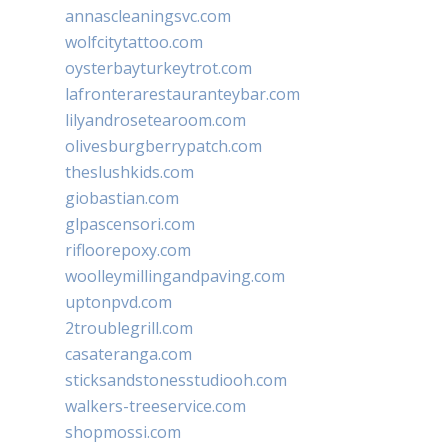
annascleaningsvc.com
wolfcitytattoo.com
oysterbayturkeytrot.com
lafronterarestauranteybar.com
lilyandrosetearoom.com
olivesburgberrypatch.com
theslushkids.com
giobastian.com
glpascensori.com
rifloorepoxy.com
woolleymillingandpaving.com
uptonpvd.com
2troublegrill.com
casateranga.com
sticksandstonesstudiooh.com
walkers-treeservice.com
shopmossi.com