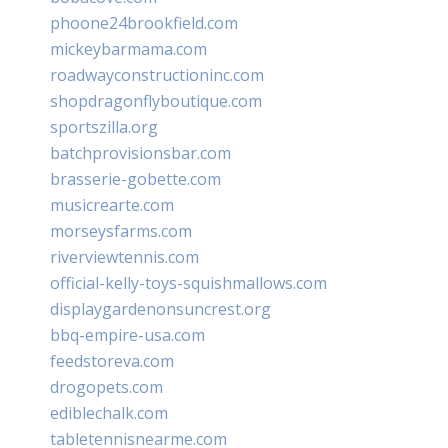
phoone24brookfield.com
mickeybarmama.com
roadwayconstructioninc.com
shopdragonflyboutique.com
sportszilla.org
batchprovisionsbar.com
brasserie-gobette.com
musicrearte.com
morseysfarms.com
riverviewtennis.com
official-kelly-toys-squishmallows.com
displaygardenonsuncrest.org
bbq-empire-usa.com
feedstoreva.com
drogopets.com
ediblechalk.com
tabletennisnearme.com