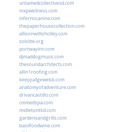
untamedcollectivesd.com
mxpwellness.com
infernocanine.com
thepaperhousecollection.com
allisonwillisholley.com
solslite.org
portwayinn.com
djmaddogmusic.com
thesoundarchitects.com
allin1roofing.com
keepjudgewebb.com
anatomyofadventure.com
drivancastillo.com
cmmedspa.com
midletontkd.com
gardensandgrills.com
basilfoodwine.com