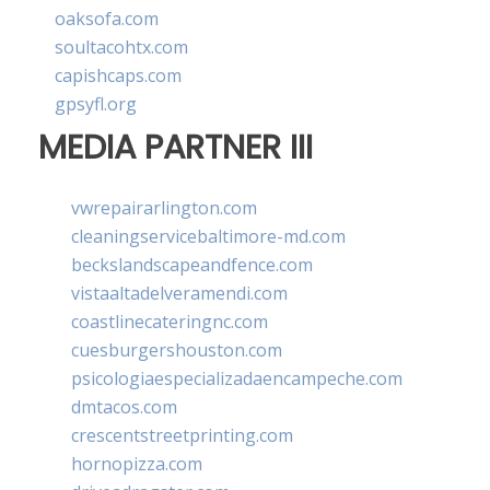
oaksofa.com
soultacohtx.com
capishcaps.com
gpsyfl.org
MEDIA PARTNER III
vwrepairarlington.com
cleaningservicebaltimore-md.com
beckslandscapeandfence.com
vistaaltadelveramendi.com
coastlinecateringnc.com
cuesburgershouston.com
psicologiaespecializadaencampeche.com
dmtacos.com
crescentstreetprinting.com
hornopizza.com