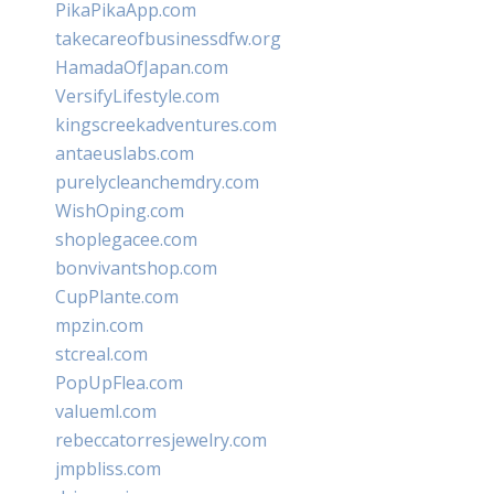
PikaPikaApp.com
takecareofbusinessdfw.org
HamadaOfJapan.com
VersifyLifestyle.com
kingscreekadventures.com
antaeuslabs.com
purelycleanchemdry.com
WishOping.com
shoplegacee.com
bonvivantshop.com
CupPlante.com
mpzin.com
stcreal.com
PopUpFlea.com
valueml.com
rebeccatorresjewelry.com
jmpbliss.com