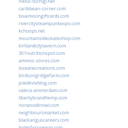
nikko-tochigi.net
caribbean-corner.com
bluemoongiftcards.com
rivercitysteampunkexpo.com
kchoops.net
mountainsideskateshop.com
kirtlandcitytavern.com
301nutritionspot.com
ammos-stores.com
loceanecreations.com
birdsongridgefarm.com
joiedevivblog.com
valera-amsterdam.com
libertybrandhemp.com
norwoodinnwi.com
neighboursmarket.com
blackanguscareers.com
bolesfororegon.com