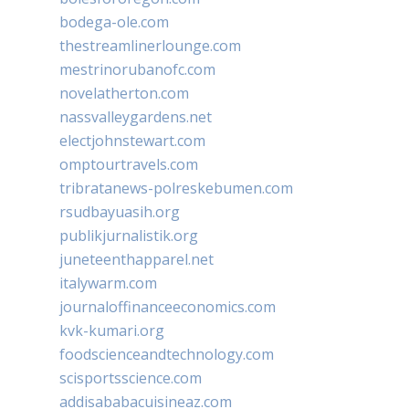
bodega-ole.com
thestreamlinerlounge.com
mestrinorubanofc.com
novelatherton.com
nassvalleygardens.net
electjohnstewart.com
omptourtravels.com
tribratanews-polreskebumen.com
rsudbayuasih.org
publikjurnalistik.org
juneteenthapparel.net
italywarm.com
journaloffinanceeconomics.com
kvk-kumari.org
foodscienceandtechnology.com
scisportsscience.com
addisababacuisineaz.com