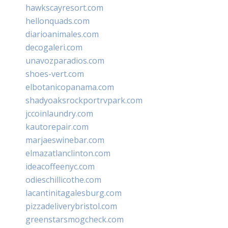
hawkscayresort.com
hellonquads.com
diarioanimales.com
decogaleri.com
unavozparadios.com
shoes-vert.com
elbotanicopanama.com
shadyoaksrockportrvpark.com
jccoinlaundry.com
kautorepair.com
marjaeswinebar.com
elmazatlanclinton.com
ideacoffeenyc.com
odieschillicothe.com
lacantinitagalesburg.com
pizzadeliverybristol.com
greenstarsmogcheck.com