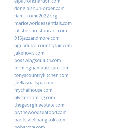
elpatronchardon.com
donglaishun-order.com
fiamc-rome2022.org
mariceworldessentials.com
lafisheriarestaurant.com
915jazzandmore.com
aguadulce-countryfair.com
jakehovis.com
bosswingsduluth.com
birminghamautocare.com
tonyscountrykitchen.com
jbellasnailspa.com
mychaihouse.com
alvisgrooming.com
thegeorginaestate.com
blythewoodseafood.com
paolosdelibangkok.com
bobacove.com