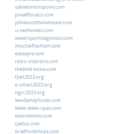
salvatoresinpoint.com
jovialfloralco.com
johnlscotthometeam.com
u-seehomes.com
watersportslagonissi.com
mischieffashion.com
eduwyre.com
retro-interiors.com
theblvd-boise.com
fpet2023.org
e-smart2022.org
ngrc2022.org
leesfamilyfoods.com
lewis-lewis-cpas.com
eleontennis.com
cyetus.com
bradfordshops.com