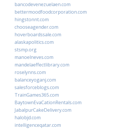
bancodevenezuelaen.com
bettermoodfoodcorporation.com
hingstonnt.com
chooseagender.com
hoverboardssale.com
alaskapolitics.com
stsmp.org
manoelneves.com
mandelaeffectlibrary.com
roselynns.com
balanceyoganj.com
salesforceblogs.com
TrainGames365.com
BaytownEvaCationRentals.com
JabalpurCakeDelivery.com
halobjd.com
intelligenceqatar.com