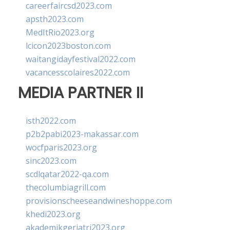
careerfaircsd2023.com
apsth2023.com
MedItRio2023.org
lcicon2023boston.com
waitangidayfestival2022.com
vacancesscolaires2022.com
MEDIA PARTNER II
isth2022.com
p2b2pabi2023-makassar.com
wocfparis2023.org
sinc2023.com
scdlqatar2022-qa.com
thecolumbiagrill.com
provisionscheeseandwineshoppe.com
khedi2023.org
akademikgeriatri2023.org