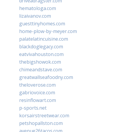
driveadragster.com
hematologa.com
lizaivanov.com
guesttinyhomes.com
home-plow-by-meyer.com
palatelatincuisine.com
blackdoglegacy.com
eatvivahouston.com
thebigshowok.com
chimeandstave.com
greatwallseafoodny.com
theloverose.com
gabriovoice.com
resinflowart.com
p-sports.net
korsairstreetwear.com
petshopallston.com
avenue26tacos.com