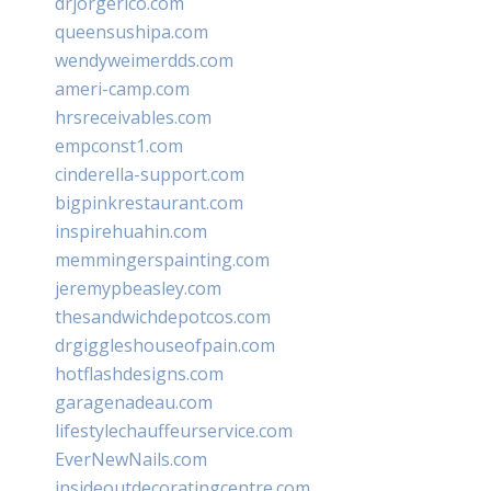
drjorgerico.com
queensushipa.com
wendyweimerdds.com
ameri-camp.com
hrsreceivables.com
empconst1.com
cinderella-support.com
bigpinkrestaurant.com
inspirehuahin.com
memmingerspainting.com
jeremypbeasley.com
thesandwichdepotcos.com
drgiggleshouseofpain.com
hotflashdesigns.com
garagenadeau.com
lifestylechauffeurservice.com
EverNewNails.com
insideoutdecoratingcentre.com