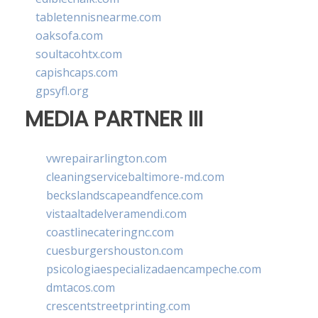
tabletennisnearme.com
oaksofa.com
soultacohtx.com
capishcaps.com
gpsyfl.org
MEDIA PARTNER III
vwrepairarlington.com
cleaningservicebaltimore-md.com
beckslandscapeandfence.com
vistaaltadelveramendi.com
coastlinecateringnc.com
cuesburgershouston.com
psicologiaespecializadaencampeche.com
dmtacos.com
crescentstreetprinting.com