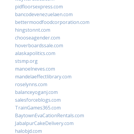
pidfloorsexpress.com
bancodevenezuelaen.com
bettermoodfoodcorporation.com
hingstonnt.com
chooseagender.com
hoverboardssale.com
alaskapolitics.com
stsmp.org
manoelneves.com
mandelaeffectlibrary.com
roselynns.com
balanceyoganj.com
salesforceblogs.com
TrainGames365.com
BaytownEvaCationRentals.com
JabalpurCakeDelivery.com
halobjd.com