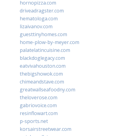
hornopizza.com
driveadragster.com
hematologa.com
lizaivanov.com
guesttinyhomes.com
home-plow-by-meyer.com
palatelatincuisine.com
blackdoglegacy.com
eatvivahouston.com
thebigshowok.com
chimeandstave.com
greatwallseafoodny.com
theloverose.com
gabriovoice.com
resinflowart.com
p-sports.net
korsairstreetwear.com