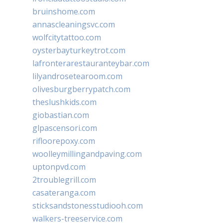
bruinshome.com
annascleaningsvc.com
wolfcitytattoo.com
oysterbayturkeytrot.com
lafronterarestauranteybar.com
lilyandrosetearoom.com
olivesburgberrypatch.com
theslushkids.com
giobastian.com
glpascensori.com
rifloorepoxy.com
woolleymillingandpaving.com
uptonpvd.com
2troublegrill.com
casateranga.com
sticksandstonesstudiooh.com
walkers-treeservice.com