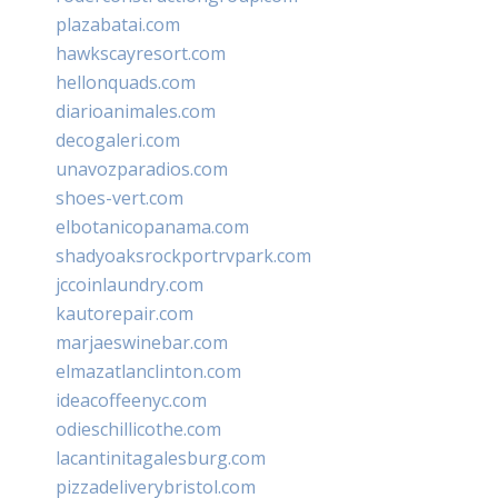
plazabatai.com
hawkscayresort.com
hellonquads.com
diarioanimales.com
decogaleri.com
unavozparadios.com
shoes-vert.com
elbotanicopanama.com
shadyoaksrockportrvpark.com
jccoinlaundry.com
kautorepair.com
marjaeswinebar.com
elmazatlanclinton.com
ideacoffeenyc.com
odieschillicothe.com
lacantinitagalesburg.com
pizzadeliverybristol.com