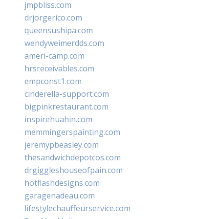
jmpbliss.com
drjorgerico.com
queensushipa.com
wendyweimerdds.com
ameri-camp.com
hrsreceivables.com
empconst1.com
cinderella-support.com
bigpinkrestaurant.com
inspirehuahin.com
memmingerspainting.com
jeremypbeasley.com
thesandwichdepotcos.com
drgiggleshouseofpain.com
hotflashdesigns.com
garagenadeau.com
lifestylechauffeurservice.com