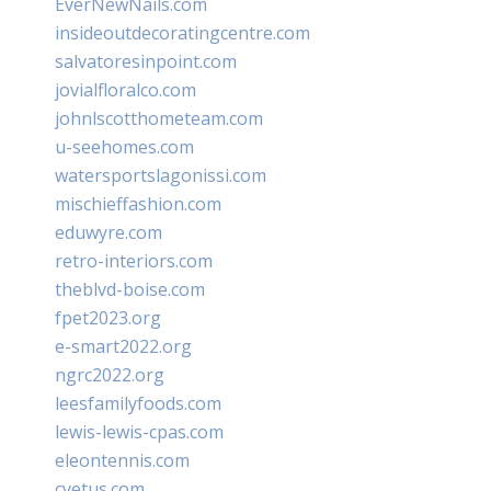
EverNewNails.com
insideoutdecoratingcentre.com
salvatoresinpoint.com
jovialfloralco.com
johnlscotthometeam.com
u-seehomes.com
watersportslagonissi.com
mischieffashion.com
eduwyre.com
retro-interiors.com
theblvd-boise.com
fpet2023.org
e-smart2022.org
ngrc2022.org
leesfamilyfoods.com
lewis-lewis-cpas.com
eleontennis.com
cyetus.com