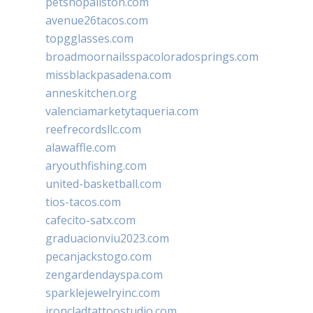
petshopallston.com
avenue26tacos.com
topgglasses.com
broadmoornailsspacoloradosprings.com
missblackpasadena.com
anneskitchen.org
valenciamarketytaqueria.com
reefrecordsllc.com
alawaffle.com
aryouthfishing.com
united-basketball.com
tios-tacos.com
cafecito-satx.com
graduacionviu2023.com
pecanjackstogo.com
zengardendayspa.com
sparklejewelryinc.com
ironcladtattoostudio.com