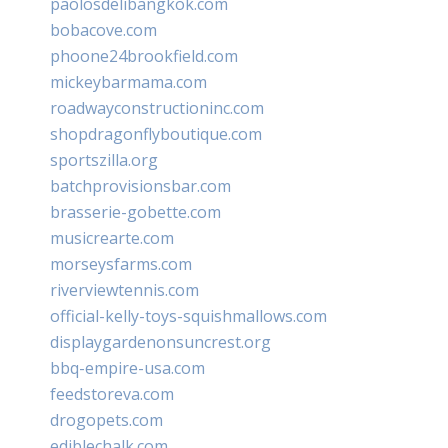
paolosdelibangkok.com
bobacove.com
phoone24brookfield.com
mickeybarmama.com
roadwayconstructioninc.com
shopdragonflyboutique.com
sportszilla.org
batchprovisionsbar.com
brasserie-gobette.com
musicrearte.com
morseysfarms.com
riverviewtennis.com
official-kelly-toys-squishmallows.com
displaygardenonsuncrest.org
bbq-empire-usa.com
feedstoreva.com
drogopets.com
ediblechalk.com