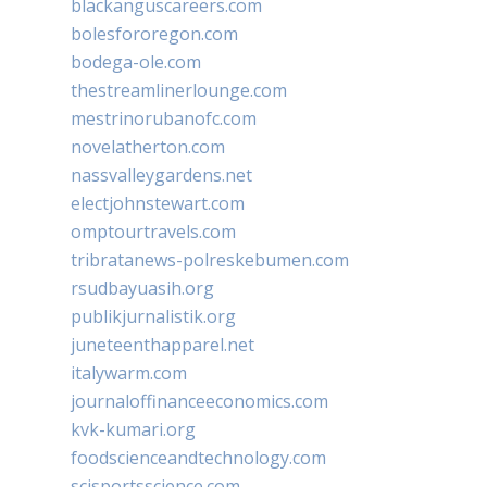
blackanguscareers.com
bolesfororegon.com
bodega-ole.com
thestreamlinerlounge.com
mestrinorubanofc.com
novelatherton.com
nassvalleygardens.net
electjohnstewart.com
omptourtravels.com
tribratanews-polreskebumen.com
rsudbayuasih.org
publikjurnalistik.org
juneteenthapparel.net
italywarm.com
journaloffinanceeconomics.com
kvk-kumari.org
foodscienceandtechnology.com
scisportsscience.com