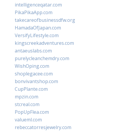
intelligenceqatar.com
PikaPikaApp.com
takecareofbusinessdfw.org
HamadaOfJapan.com
VersifyLifestyle.com
kingscreekadventures.com
antaeuslabs.com
purelycleanchemdry.com
WishOping.com
shoplegacee.com
bonvivantshop.com
CupPlante.com
mpzin.com
stcreal.com
PopUpFlea.com
valueml.com
rebeccatorresjewelry.com