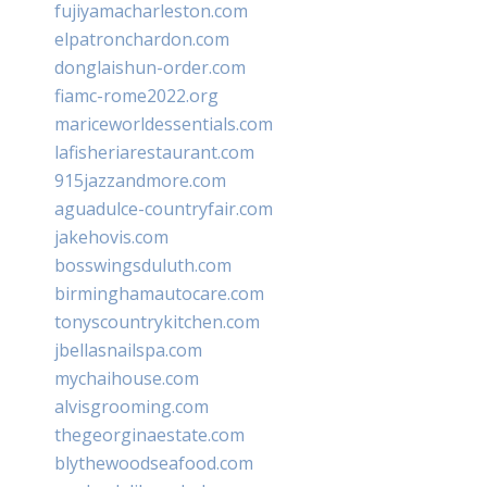
fujiyamacharleston.com
elpatronchardon.com
donglaishun-order.com
fiamc-rome2022.org
mariceworldessentials.com
lafisheriarestaurant.com
915jazzandmore.com
aguadulce-countryfair.com
jakehovis.com
bosswingsduluth.com
birminghamautocare.com
tonyscountrykitchen.com
jbellasnailspa.com
mychaihouse.com
alvisgrooming.com
thegeorginaestate.com
blythewoodseafood.com