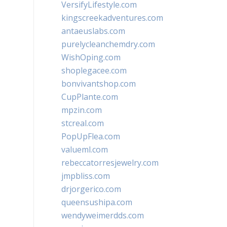
VersifyLifestyle.com
kingscreekadventures.com
antaeuslabs.com
purelycleanchemdry.com
WishOping.com
shoplegacee.com
bonvivantshop.com
CupPlante.com
mpzin.com
stcreal.com
PopUpFlea.com
valueml.com
rebeccatorresjewelry.com
jmpbliss.com
drjorgerico.com
queensushipa.com
wendyweimerdds.com