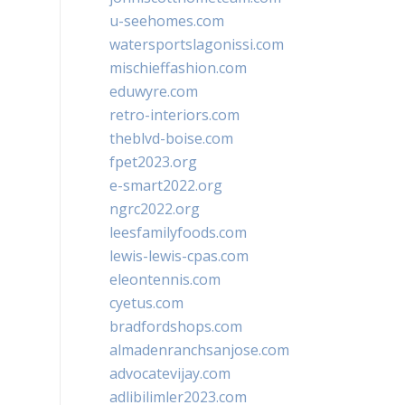
u-seehomes.com
watersportslagonissi.com
mischieffashion.com
eduwyre.com
retro-interiors.com
theblvd-boise.com
fpet2023.org
e-smart2022.org
ngrc2022.org
leesfamilyfoods.com
lewis-lewis-cpas.com
eleontennis.com
cyetus.com
bradfordshops.com
almadenranchsanjose.com
advocatevijay.com
adlibilimler2023.com