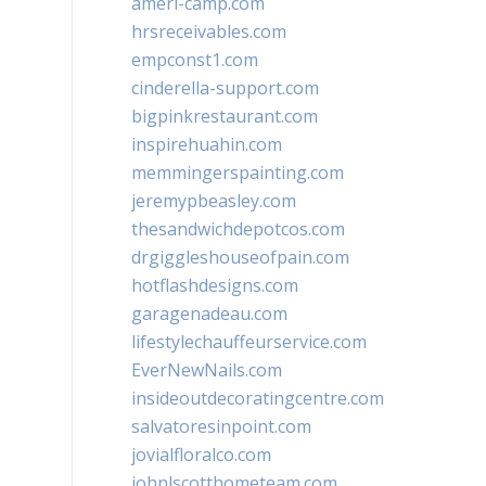
ameri-camp.com
hrsreceivables.com
empconst1.com
cinderella-support.com
bigpinkrestaurant.com
inspirehuahin.com
memmingerspainting.com
jeremypbeasley.com
thesandwichdepotcos.com
drgiggleshouseofpain.com
hotflashdesigns.com
garagenadeau.com
lifestylechauffeurservice.com
EverNewNails.com
insideoutdecoratingcentre.com
salvatoresinpoint.com
jovialfloralco.com
johnlscotthometeam.com