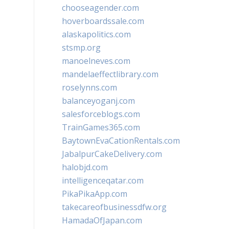
chooseagender.com
hoverboardssale.com
alaskapolitics.com
stsmp.org
manoelneves.com
mandelaeffectlibrary.com
roselynns.com
balanceyoganj.com
salesforceblogs.com
TrainGames365.com
BaytownEvaCationRentals.com
JabalpurCakeDelivery.com
halobjd.com
intelligenceqatar.com
PikaPikaApp.com
takecareofbusinessdfw.org
HamadaOfJapan.com