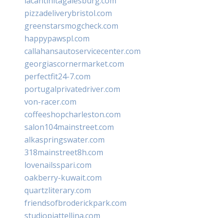
lacantinitagalesburg.com
pizzadeliverybristol.com
greenstarsmogcheck.com
happypawspl.com
callahansautoservicecenter.com
georgiascornermarket.com
perfectfit24-7.com
portugalprivatedriver.com
von-racer.com
coffeeshopcharleston.com
salon104mainstreet.com
alkaspringswater.com
318mainstreet8h.com
lovenailsspari.com
oakberry-kuwait.com
quartzliterary.com
friendsofbroderickpark.com
studiopiattellina.com