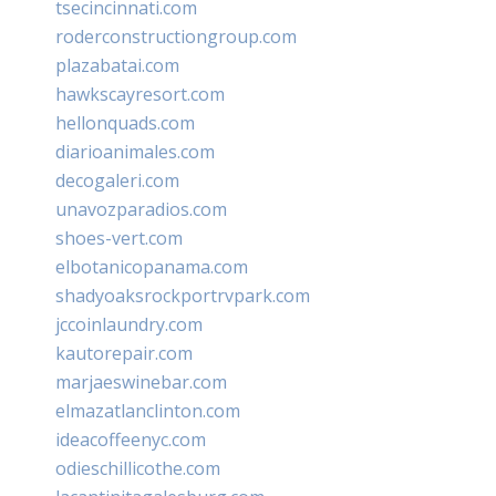
tsecincinnati.com
roderconstructiongroup.com
plazabatai.com
hawkscayresort.com
hellonquads.com
diarioanimales.com
decogaleri.com
unavozparadios.com
shoes-vert.com
elbotanicopanama.com
shadyoaksrockportrvpark.com
jccoinlaundry.com
kautorepair.com
marjaeswinebar.com
elmazatlanclinton.com
ideacoffeenyc.com
odieschillicothe.com