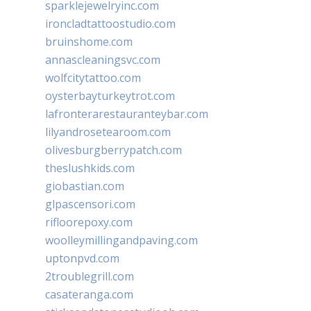
sparklejewelryinc.com
ironcladtattoostudio.com
bruinshome.com
annascleaningsvc.com
wolfcitytattoo.com
oysterbayturkeytrot.com
lafronterarestauranteybar.com
lilyandrosetearoom.com
olivesburgberrypatch.com
theslushkids.com
giobastian.com
glpascensori.com
rifloorepoxy.com
woolleymillingandpaving.com
uptonpvd.com
2troublegrill.com
casateranga.com