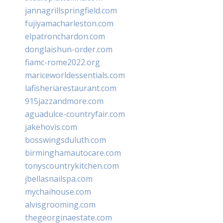
jannagrillspringfield.com
fujiyamacharleston.com
elpatronchardon.com
donglaishun-order.com
fiamc-rome2022.org
mariceworldessentials.com
lafisheriarestaurant.com
915jazzandmore.com
aguadulce-countryfair.com
jakehovis.com
bosswingsduluth.com
birminghamautocare.com
tonyscountrykitchen.com
jbellasnailspa.com
mychaihouse.com
alvisgrooming.com
thegeorginaestate.com