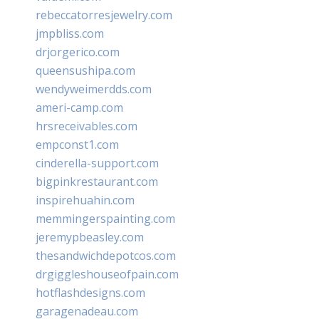
rebeccatorresjewelry.com
jmpbliss.com
drjorgerico.com
queensushipa.com
wendyweimerdds.com
ameri-camp.com
hrsreceivables.com
empconst1.com
cinderella-support.com
bigpinkrestaurant.com
inspirehuahin.com
memmingerspainting.com
jeremypbeasley.com
thesandwichdepotcos.com
drgiggleshouseofpain.com
hotflashdesigns.com
garagenadeau.com