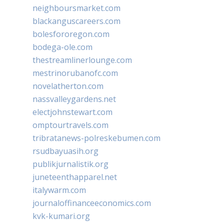
neighboursmarket.com
blackanguscareers.com
bolesfororegon.com
bodega-ole.com
thestreamlinerlounge.com
mestrinorubanofc.com
novelatherton.com
nassvalleygardens.net
electjohnstewart.com
omptourtravels.com
tribratanews-polreskebumen.com
rsudbayuasih.org
publikjurnalistik.org
juneteenthapparel.net
italywarm.com
journaloffinanceeconomics.com
kvk-kumari.org