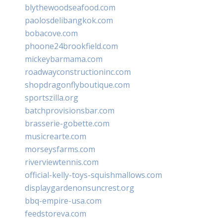
blythewoodseafood.com
paolosdelibangkok.com
bobacove.com
phoone24brookfield.com
mickeybarmama.com
roadwayconstructioninc.com
shopdragonflyboutique.com
sportszilla.org
batchprovisionsbar.com
brasserie-gobette.com
musicrearte.com
morseysfarms.com
riverviewtennis.com
official-kelly-toys-squishmallows.com
displaygardenonsuncrest.org
bbq-empire-usa.com
feedstoreva.com