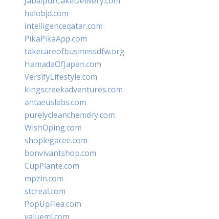
JabalpurCakeDelivery.com
halobjd.com
intelligenceqatar.com
PikaPikaApp.com
takecareofbusinessdfw.org
HamadaOfJapan.com
VersifyLifestyle.com
kingscreekadventures.com
antaeuslabs.com
purelycleanchemdry.com
WishOping.com
shoplegacee.com
bonvivantshop.com
CupPlante.com
mpzin.com
stcreal.com
PopUpFlea.com
valueml.com