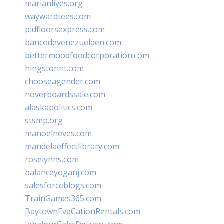
marianlives.org
waywardtees.com
pidfloorsexpress.com
bancodevenezuelaen.com
bettermoodfoodcorporation.com
hingstonnt.com
chooseagender.com
hoverboardssale.com
alaskapolitics.com
stsmp.org
manoelneves.com
mandelaeffectlibrary.com
roselynns.com
balanceyoganj.com
salesforceblogs.com
TrainGames365.com
BaytownEvaCationRentals.com