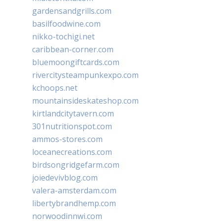
gardensandgrills.com
basilfoodwine.com
nikko-tochigi.net
caribbean-corner.com
bluemoongiftcards.com
rivercitysteampunkexpo.com
kchoops.net
mountainsideskateshop.com
kirtlandcitytavern.com
301nutritionspot.com
ammos-stores.com
loceanecreations.com
birdsongridgefarm.com
joiedevivblog.com
valera-amsterdam.com
libertybrandhemp.com
norwoodinnwi.com