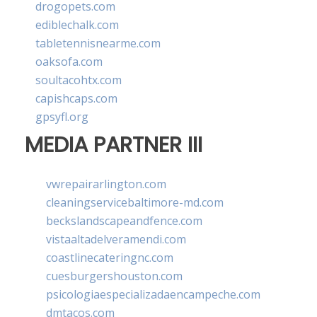
drogopets.com
ediblechalk.com
tabletennisnearme.com
oaksofa.com
soultacohtx.com
capishcaps.com
gpsyfl.org
MEDIA PARTNER III
vwrepairarlington.com
cleaningservicebaltimore-md.com
beckslandscapeandfence.com
vistaaltadelveramendi.com
coastlinecateringnc.com
cuesburgershouston.com
psicologiaespecializadaencampeche.com
dmtacos.com