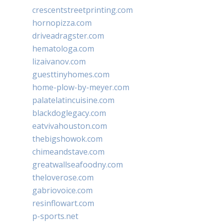
crescentstreetprinting.com
hornopizza.com
driveadragster.com
hematologa.com
lizaivanov.com
guesttinyhomes.com
home-plow-by-meyer.com
palatelatincuisine.com
blackdoglegacy.com
eatvivahouston.com
thebigshowok.com
chimeandstave.com
greatwallseafoodny.com
theloverose.com
gabriovoice.com
resinflowart.com
p-sports.net