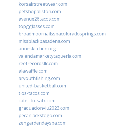
korsairstreetwear.com
petshopallston.com
avenue26tacos.com
topgglasses.com
broadmoornailsspacoloradosprings.com
missblackpasadena.com
anneskitchen.org
valenciamarketytaqueria.com
reefrecordsllc.com
alawaffle.com
aryouthfishing.com
united-basketball.com
tios-tacos.com
cafecito-satx.com
graduacionviu2023.com
pecanjackstogo.com
zengardendayspa.com