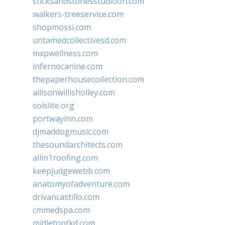
sticksandstonesstudiooh.com
walkers-treeservice.com
shopmossi.com
untamedcollectivesd.com
mxpwellness.com
infernocanine.com
thepaperhousecollection.com
allisonwillisholley.com
solslite.org
portwayinn.com
djmaddogmusic.com
thesoundarchitects.com
allin1roofing.com
keepjudgewebb.com
anatomyofadventure.com
drivancastillo.com
cmmedspa.com
midletontkd.com