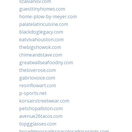
lizaivanov.com
guesttinyhomes.com
home-plow-by-meyer.com
palatelatincuisine.com
blackdoglegacy.com
eatvivahouston.com
thebigshowok.com
chimeandstave.com
greatwallseafoodny.com
theloverose.com
gabriovoice.com
resinflowart.com
p-sports.net
korsairstreetwear.com
petshopallston.com
avenue26tacos.com
topgglasses.com
broadmoornailsspacoloradosprings.com