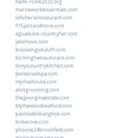
fiamc-rome2022.org
mariceworldessentials.com
lafisheriarestaurant.com
915jazzandmore.com
aguadulce-countryfair.com
jakehovis.com
bosswingsduluth.com
birminghamautocare.com
tonyscountrykitchen.com
jbellasnailspa.com
mychaihouse.com
alvisgrooming.com
thegeorginaestate.com
blythewoodseafood.com
paolosdelibangkok.com
bobacove.com
phoone24brookfield.com
mickeybarmama.com