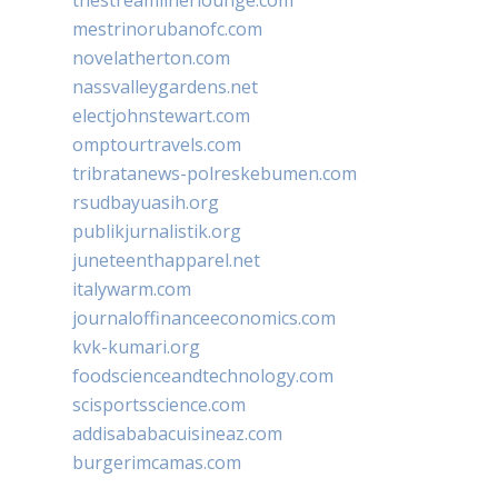
mestrinorubanofc.com
novelatherton.com
nassvalleygardens.net
electjohnstewart.com
omptourtravels.com
tribratanews-polreskebumen.com
rsudbayuasih.org
publikjurnalistik.org
juneteenthapparel.net
italywarm.com
journaloffinanceeconomics.com
kvk-kumari.org
foodscienceandtechnology.com
scisportsscience.com
addisababacuisineaz.com
burgerimcamas.com