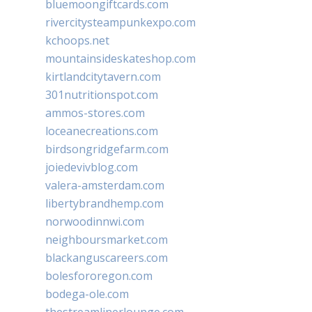
bluemoongiftcards.com
rivercitysteampunkexpo.com
kchoops.net
mountainsideskateshop.com
kirtlandcitytavern.com
301nutritionspot.com
ammos-stores.com
loceanecreations.com
birdsongridgefarm.com
joiedevivblog.com
valera-amsterdam.com
libertybrandhemp.com
norwoodinnwi.com
neighboursmarket.com
blackanguscareers.com
bolesfororegon.com
bodega-ole.com
thestreamlinerlounge.com