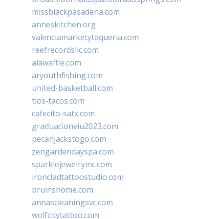
missblackpasadena.com
anneskitchen.org
valenciamarketytaqueria.com
reefrecordsllc.com
alawaffle.com
aryouthfishing.com
united-basketball.com
tios-tacos.com
cafecito-satx.com
graduacionviu2023.com
pecanjackstogo.com
zengardendayspa.com
sparklejewelryinc.com
ironcladtattoostudio.com
bruinshome.com
annascleaningsvc.com
wolfcitytattoo.com