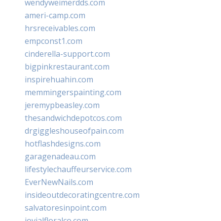
wendyweimerdds.com
ameri-camp.com
hrsreceivables.com
empconst1.com
cinderella-support.com
bigpinkrestaurant.com
inspirehuahin.com
memmingerspainting.com
jeremypbeasley.com
thesandwichdepotcos.com
drgiggleshouseofpain.com
hotflashdesigns.com
garagenadeau.com
lifestylechauffeurservice.com
EverNewNails.com
insideoutdecoratingcentre.com
salvatoresinpoint.com
jovialfloralco.com