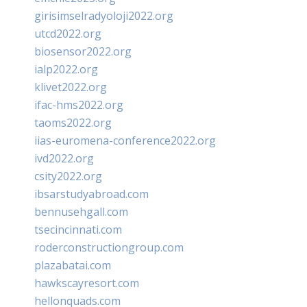
girisimselradyoloji2022.org
utcd2022.org
biosensor2022.org
ialp2022.org
klivet2022.org
ifac-hms2022.org
taoms2022.org
iias-euromena-conference2022.org
ivd2022.org
csity2022.org
ibsarstudyabroad.com
bennusehgall.com
tsecincinnati.com
roderconstructiongroup.com
plazabatai.com
hawkscayresort.com
hellonquads.com