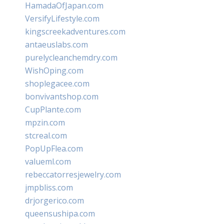
HamadaOfJapan.com
VersifyLifestyle.com
kingscreekadventures.com
antaeuslabs.com
purelycleanchemdry.com
WishOping.com
shoplegacee.com
bonvivantshop.com
CupPlante.com
mpzin.com
stcreal.com
PopUpFlea.com
valueml.com
rebeccatorresjewelry.com
jmpbliss.com
drjorgerico.com
queensushipa.com