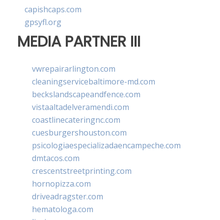
capishcaps.com
gpsyfl.org
MEDIA PARTNER III
vwrepairarlington.com
cleaningservicebaltimore-md.com
beckslandscapeandfence.com
vistaaltadelveramendi.com
coastlinecateringnc.com
cuesburgershouston.com
psicologiaespecializadaencampeche.com
dmtacos.com
crescentstreetprinting.com
hornopizza.com
driveadragster.com
hematologa.com