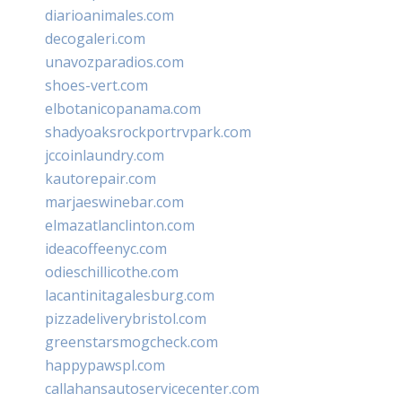
diarioanimales.com
decogaleri.com
unavozparadios.com
shoes-vert.com
elbotanicopanama.com
shadyoaksrockportrvpark.com
jccoinlaundry.com
kautorepair.com
marjaeswinebar.com
elmazatlanclinton.com
ideacoffeenyc.com
odieschillicothe.com
lacantinitagalesburg.com
pizzadeliverybristol.com
greenstarsmogcheck.com
happypawspl.com
callahansautoservicecenter.com