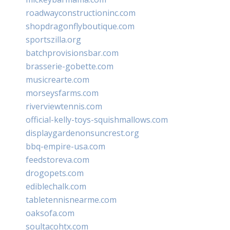
roadwayconstructioninc.com
shopdragonflyboutique.com
sportszilla.org
batchprovisionsbar.com
brasserie-gobette.com
musicrearte.com
morseysfarms.com
riverviewtennis.com
official-kelly-toys-squishmallows.com
displaygardenonsuncrest.org
bbq-empire-usa.com
feedstoreva.com
drogopets.com
ediblechalk.com
tabletennisnearme.com
oaksofa.com
soultacohtx.com