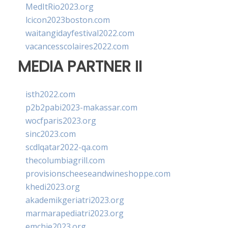
MedItRio2023.org
lcicon2023boston.com
waitangidayfestival2022.com
vacancesscolaires2022.com
MEDIA PARTNER II
isth2022.com
p2b2pabi2023-makassar.com
wocfparis2023.org
sinc2023.com
scdlqatar2022-qa.com
thecolumbiagrill.com
provisionscheeseandwineshoppe.com
khedi2023.org
akademikgeriatri2023.org
marmarapediatri2023.org
emchie2023.org