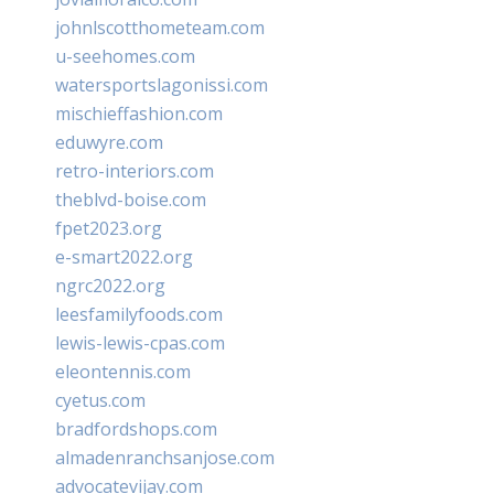
johnlscotthometeam.com
u-seehomes.com
watersportslagonissi.com
mischieffashion.com
eduwyre.com
retro-interiors.com
theblvd-boise.com
fpet2023.org
e-smart2022.org
ngrc2022.org
leesfamilyfoods.com
lewis-lewis-cpas.com
eleontennis.com
cyetus.com
bradfordshops.com
almadenranchsanjose.com
advocatevijay.com