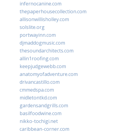
infernocanine.com
thepaperhousecollection.com
allisonwillisholley.com
solslite.org
portwayinn.com
djmaddogmusic.com
thesoundarchitects.com
allin1roofing.com
keepjudgewebb.com
anatomyofadventure.com
drivancastillo.com
cmmedspa.com
midletontkd.com
gardensandgrills.com
basilfoodwine.com
nikko-tochigi.net
caribbean-corner.com