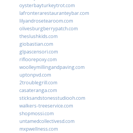
oysterbayturkeytrot.com
lafronterarestauranteybar.com
lilyandrosetearoom.com
olivesburgberrypatch.com
theslushkids.com
giobastian.com
glpascensori.com
rifloorepoxy.com
woolleymillingandpaving.com
uptonpvd.com
2troublegrill.com
casateranga.com
sticksandstonesstudiooh.com
walkers-treeservice.com
shopmossi.com
untamedcollectivesd.com
mxpwellness.com