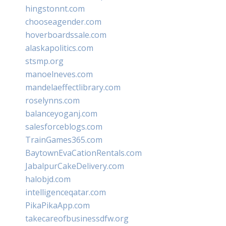
hingstonnt.com
chooseagender.com
hoverboardssale.com
alaskapolitics.com
stsmp.org
manoelneves.com
mandelaeffectlibrary.com
roselynns.com
balanceyoganj.com
salesforceblogs.com
TrainGames365.com
BaytownEvaCationRentals.com
JabalpurCakeDelivery.com
halobjd.com
intelligenceqatar.com
PikaPikaApp.com
takecareofbusinessdfw.org