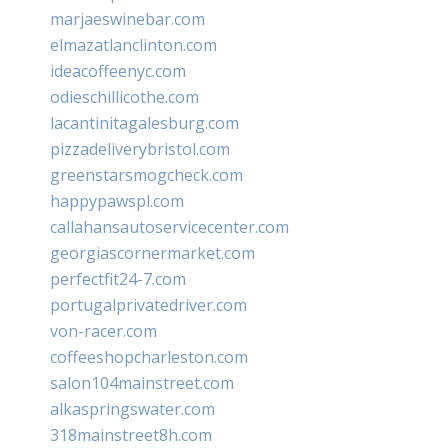
marjaeswinebar.com
elmazatlanclinton.com
ideacoffeenyc.com
odieschillicothe.com
lacantinitagalesburg.com
pizzadeliverybristol.com
greenstarsmogcheck.com
happypawspl.com
callahansautoservicecenter.com
georgiascornermarket.com
perfectfit24-7.com
portugalprivatedriver.com
von-racer.com
coffeeshopcharleston.com
salon104mainstreet.com
alkaspringswater.com
318mainstreet8h.com