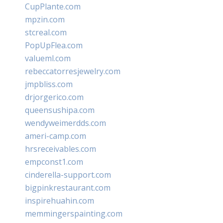
CupPlante.com
mpzin.com
stcreal.com
PopUpFlea.com
valueml.com
rebeccatorresjewelry.com
jmpbliss.com
drjorgerico.com
queensushipa.com
wendyweimerdds.com
ameri-camp.com
hrsreceivables.com
empconst1.com
cinderella-support.com
bigpinkrestaurant.com
inspirehuahin.com
memmingerspainting.com