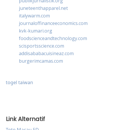
publikjurnalistik.org
juneteenthapparel.net
italywarm.com
journaloffinanceeconomics.com
kvk-kumari.org
foodscienceandtechnology.com
scisportsscience.com
addisababacuisineaz.com
burgerimcamas.com
togel taiwan
Link Alternatif
Toto Macau 5D