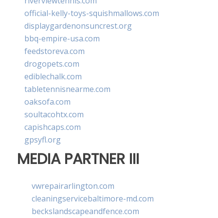
riverviewtennis.com
official-kelly-toys-squishmallows.com
displaygardenonsuncrest.org
bbq-empire-usa.com
feedstoreva.com
drogopets.com
ediblechalk.com
tabletennisnearme.com
oaksofa.com
soultacohtx.com
capishcaps.com
gpsyfl.org
MEDIA PARTNER III
vwrepairarlington.com
cleaningservicebaltimore-md.com
beckslandscapeandfence.com