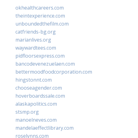
okhealthcareers.com
theintexperience.com
unboundedthefilm.com
catfriends-bg.org
marianlives.org
waywardtees.com
pidfloorsexpress.com
bancodevenezuelaen.com
bettermoodfoodcorporation.com
hingstonnt.com
chooseagender.com
hoverboardssale.com
alaskapolitics.com
stsmp.org
manoelneves.com
mandelaeffectlibrary.com
roselynns.com