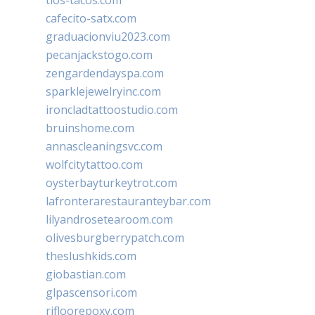
cafecito-satx.com
graduacionviu2023.com
pecanjackstogo.com
zengardendayspa.com
sparklejewelryinc.com
ironcladtattoostudio.com
bruinshome.com
annascleaningsvc.com
wolfcitytattoo.com
oysterbayturkeytrot.com
lafronterarestauranteybar.com
lilyandrosetearoom.com
olivesburgberrypatch.com
theslushkids.com
giobastian.com
glpascensori.com
rifloorepoxy.com