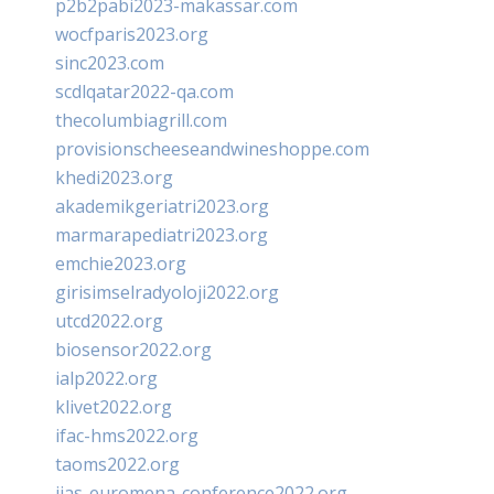
p2b2pabi2023-makassar.com
wocfparis2023.org
sinc2023.com
scdlqatar2022-qa.com
thecolumbiagrill.com
provisionscheeseandwineshoppe.com
khedi2023.org
akademikgeriatri2023.org
marmarapediatri2023.org
emchie2023.org
girisimselradyoloji2022.org
utcd2022.org
biosensor2022.org
ialp2022.org
klivet2022.org
ifac-hms2022.org
taoms2022.org
iias-euromena-conference2022.org