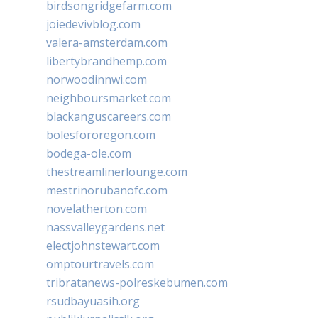
birdsongridgefarm.com
joiedevivblog.com
valera-amsterdam.com
libertybrandhemp.com
norwoodinnwi.com
neighboursmarket.com
blackanguscareers.com
bolesfororegon.com
bodega-ole.com
thestreamlinerlounge.com
mestrinorubanofc.com
novelatherton.com
nassvalleygardens.net
electjohnstewart.com
omptourtravels.com
tribratanews-polreskebumen.com
rsudbayuasih.org