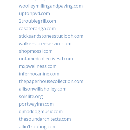
woolleymillingandpaving.com
uptonpvd.com
2troublegrill.com
casateranga.com
sticksandstonesstudiooh.com
walkers-treeservice.com
shopmossi.com
untamedcollectivesd.com
mxpwellness.com
infernocanine.com
thepaperhousecollection.com
allisonwillisholley.com
solslite.org
portwayinn.com
djmaddogmusic.com
thesoundarchitects.com
allin1roofing.com