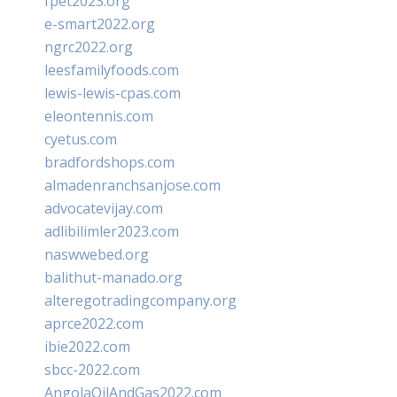
fpet2023.org
e-smart2022.org
ngrc2022.org
leesfamilyfoods.com
lewis-lewis-cpas.com
eleontennis.com
cyetus.com
bradfordshops.com
almadenranchsanjose.com
advocatevijay.com
adlibilimler2023.com
naswwebed.org
balithut-manado.org
alteregotradingcompany.org
aprce2022.com
ibie2022.com
sbcc-2022.com
AngolaOilAndGas2022.com