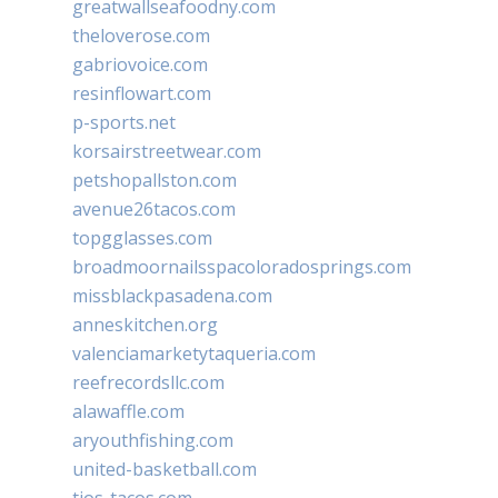
greatwallseafoodny.com
theloverose.com
gabriovoice.com
resinflowart.com
p-sports.net
korsairstreetwear.com
petshopallston.com
avenue26tacos.com
topgglasses.com
broadmoornailsspacoloradosprings.com
missblackpasadena.com
anneskitchen.org
valenciamarketytaqueria.com
reefrecordsllc.com
alawaffle.com
aryouthfishing.com
united-basketball.com
tios-tacos.com