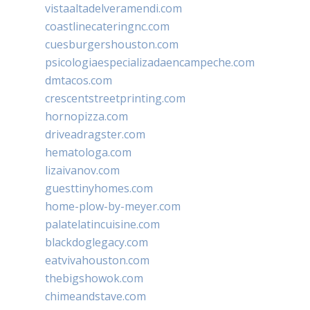
vistaaltadelveramendi.com
coastlinecateringnc.com
cuesburgershouston.com
psicologiaespecializadaencampeche.com
dmtacos.com
crescentstreetprinting.com
hornopizza.com
driveadragster.com
hematologa.com
lizaivanov.com
guesttinyhomes.com
home-plow-by-meyer.com
palatelatincuisine.com
blackdoglegacy.com
eatvivahouston.com
thebigshowok.com
chimeandstave.com