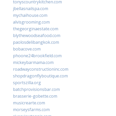
tonyscountrykitchen.com
jbellasnailspa.com
mychaihouse.com
alvisgrooming.com
thegeorginaestate.com
blythewoodseafood.com
paolosdelibangkok.com
bobacove.com
phoone24brookfield.com
mickeybarmama.com
roadwayconstructioninc.com
shopdragonflyboutique.com
sportszilla.org
batchprovisionsbar.com
brasserie-gobette.com
musicrearte.com
morseysfarms.com