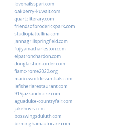
lovenailsspari.com
oakberry-kuwait.com
quartzliterary.com
friendsofbroderickpark.com
studiopiattellina.com
jannagrillspringfield.com
fujiyamacharleston.com
elpatronchardon.com
donglaishun-order.com
fiamc-rome2022.org
mariceworldessentials.com
lafisheriarestaurant.com
915jazzandmore.com
aguadulce-countryfair.com
jakehovis.com
bosswingsduluth.com
birminghamautocare.com