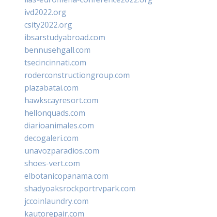
ivd2022.org
csity2022.org
ibsarstudyabroad.com
bennusehgall.com
tsecincinnati.com
roderconstructiongroup.com
plazabatai.com
hawkscayresort.com
hellonquads.com
diarioanimales.com
decogaleri.com
unavozparadios.com
shoes-vert.com
elbotanicopanama.com
shadyoaksrockportrvpark.com
jccoinlaundry.com
kautorepair.com