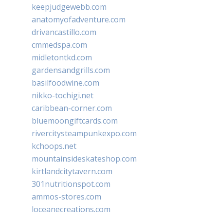
keepjudgewebb.com
anatomyofadventure.com
drivancastillo.com
cmmedspa.com
midletontkd.com
gardensandgrills.com
basilfoodwine.com
nikko-tochigi.net
caribbean-corner.com
bluemoongiftcards.com
rivercitysteampunkexpo.com
kchoops.net
mountainsideskateshop.com
kirtlandcitytavern.com
301nutritionspot.com
ammos-stores.com
loceanecreations.com