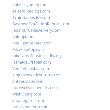
balanceyoganj.com
salesforceblogs.com
TrainGames365.com
BaytownEvaCationRentals.com
JabalpurCakeDelivery.com
halobjd.com
intelligenceqatar.com
PikaPikaApp.com
takecareofbusinessdfw.org
HamadaOfJapan.com
VersifyLifestyle.com
kingscreekadventures.com
antaeuslabs.com
purelycleanchemdry.com
WishOping.com
shoplegacee.com
bonvivantshop.com