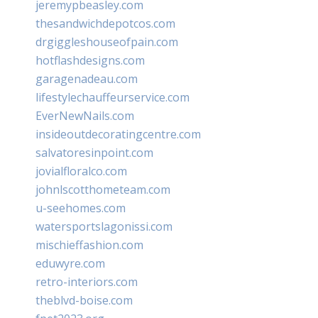
jeremypbeasley.com
thesandwichdepotcos.com
drgiggleshouseofpain.com
hotflashdesigns.com
garagenadeau.com
lifestylechauffeurservice.com
EverNewNails.com
insideoutdecoratingcentre.com
salvatoresinpoint.com
jovialfloralco.com
johnlscotthometeam.com
u-seehomes.com
watersportslagonissi.com
mischieffashion.com
eduwyre.com
retro-interiors.com
theblvd-boise.com