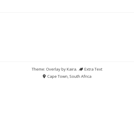
Theme: Overlay by
Kaira
.
Extra Text
Cape Town, South Africa