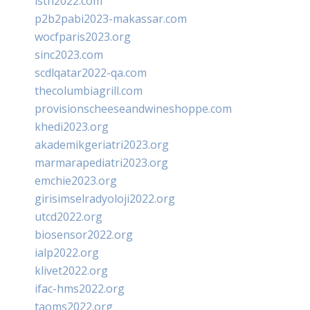
isth2022.com
p2b2pabi2023-makassar.com
wocfparis2023.org
sinc2023.com
scdlqatar2022-qa.com
thecolumbiagrill.com
provisionscheeseandwineshoppe.com
khedi2023.org
akademikgeriatri2023.org
marmarapediatri2023.org
emchie2023.org
girisimselradyoloji2022.org
utcd2022.org
biosensor2022.org
ialp2022.org
klivet2022.org
ifac-hms2022.org
taoms2022.org