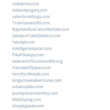
roselynns.com
balanceyoganj.com
salesforceblogs.com
TrainGames365.com
BaytownEvaCationRentals.com
JabalpurCakeDelivery.com
halobjd.com
intelligenceqatar.com
PikaPikaApp.com
takecareofbusinessdfw.org
HamadaOfJapan.com
VersifyLifestyle.com
kingscreekadventures.com
antaeuslabs.com
purelycleanchemdry.com
WishOping.com
shoplegacee.com