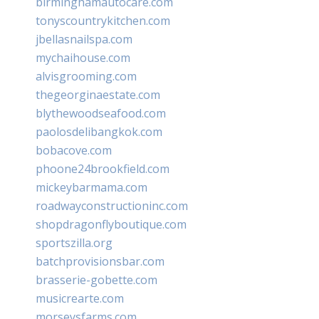
birminghamautocare.com
tonyscountrykitchen.com
jbellasnailspa.com
mychaihouse.com
alvisgrooming.com
thegeorginaestate.com
blythewoodseafood.com
paolosdelibangkok.com
bobacove.com
phoone24brookfield.com
mickeybarmama.com
roadwayconstructioninc.com
shopdragonflyboutique.com
sportszilla.org
batchprovisionsbar.com
brasserie-gobette.com
musicrearte.com
morseysfarms.com