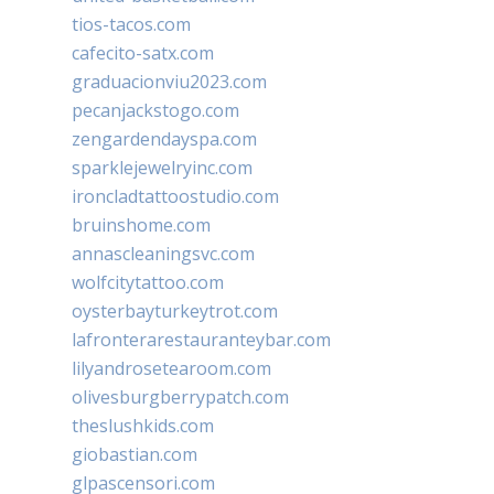
tios-tacos.com
cafecito-satx.com
graduacionviu2023.com
pecanjackstogo.com
zengardendayspa.com
sparklejewelryinc.com
ironcladtattoostudio.com
bruinshome.com
annascleaningsvc.com
wolfcitytattoo.com
oysterbayturkeytrot.com
lafronterarestauranteybar.com
lilyandrosetearoom.com
olivesburgberrypatch.com
theslushkids.com
giobastian.com
glpascensori.com