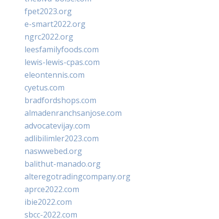
fpet2023.org
e-smart2022.org
ngrc2022.org
leesfamilyfoods.com
lewis-lewis-cpas.com
eleontennis.com
cyetus.com
bradfordshops.com
almadenranchsanjose.com
advocatevijay.com
adlibilimler2023.com
naswwebed.org
balithut-manado.org
alteregotradingcompany.org
aprce2022.com
ibie2022.com
sbcc-2022.com