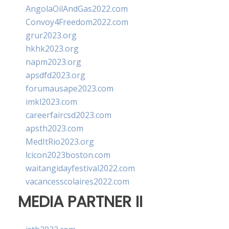
AngolaOilAndGas2022.com
Convoy4Freedom2022.com
grur2023.org
hkhk2023.org
napm2023.org
apsdfd2023.org
forumausape2023.com
imkl2023.com
careerfaircsd2023.com
apsth2023.com
MedItRio2023.org
lcicon2023boston.com
waitangidayfestival2022.com
vacancesscolaires2022.com
MEDIA PARTNER II