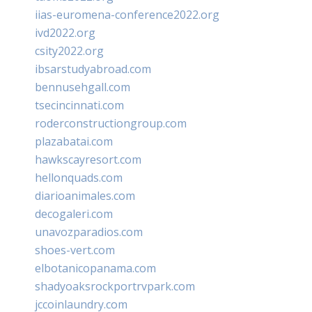
iias-euromena-conference2022.org
ivd2022.org
csity2022.org
ibsarstudyabroad.com
bennusehgall.com
tsecincinnati.com
roderconstructiongroup.com
plazabatai.com
hawkscayresort.com
hellonquads.com
diarioanimales.com
decogaleri.com
unavozparadios.com
shoes-vert.com
elbotanicopanama.com
shadyoaksrockportrvpark.com
jccoinlaundry.com