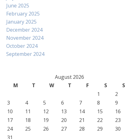
June 2025
February 2025
January 2025
December 2024
November 2024
October 2024
September 2024
August 2026
M
T
W
T
F
S
S
1
2
3
4
5
6
7
8
9
10
11
12
13
14
15
16
17
18
19
20
21
22
23
24
25
26
27
28
29
30
31