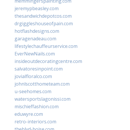
memmingerspainting.com
jeremypbeasley.com
thesandwichdepotcos.com
drgiggleshouseofpain.com
hotflashdesigns.com
garagenadeau.com
lifestylechauffeurservice.com
EverNewNails.com
insideoutdecoratingcentre.com
salvatoresinpoint.com
jovialfloralco.com
johnlscotthometeam.com
u-seehomes.com
watersportslagonissi.com
mischieffashion.com
eduwyre.com
retro-interiors.com
theblvd-boise.com