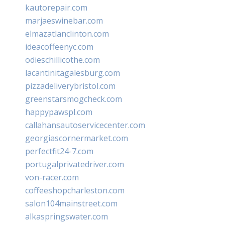
kautorepair.com
marjaeswinebar.com
elmazatlanclinton.com
ideacoffeenyc.com
odieschillicothe.com
lacantinitagalesburg.com
pizzadeliverybristol.com
greenstarsmogcheck.com
happypawspl.com
callahansautoservicecenter.com
georgiascornermarket.com
perfectfit24-7.com
portugalprivatedriver.com
von-racer.com
coffeeshopcharleston.com
salon104mainstreet.com
alkaspringswater.com