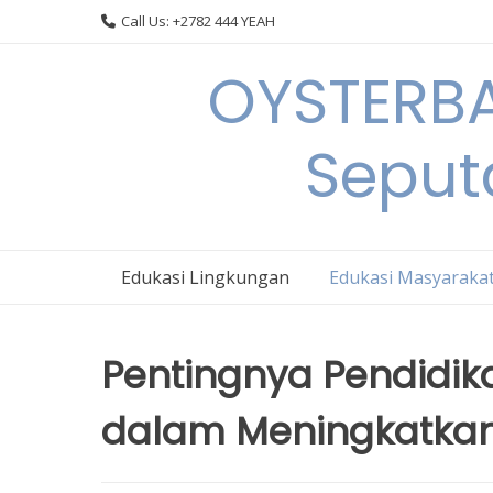
Skip
Call Us: +2782 444 YEAH
to
content
OYSTERBA
Seput
Edukasi Lingkungan
Edukasi Masyaraka
Pentingnya Pendidi
dalam Meningkatkan