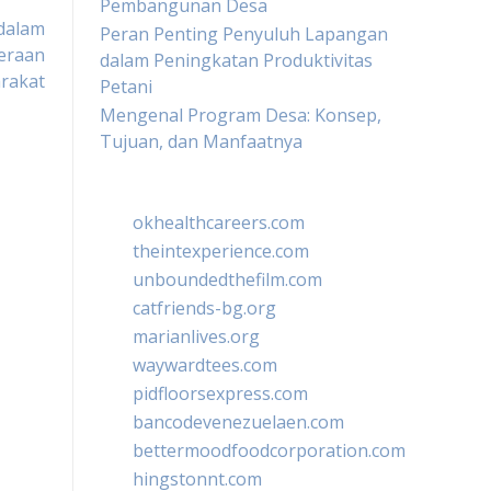
Pembangunan Desa
dalam
Peran Penting Penyuluh Lapangan
eraan
dalam Peningkatan Produktivitas
rakat
Petani
Mengenal Program Desa: Konsep,
Tujuan, dan Manfaatnya
okhealthcareers.com
theintexperience.com
unboundedthefilm.com
catfriends-bg.org
marianlives.org
waywardtees.com
pidfloorsexpress.com
bancodevenezuelaen.com
bettermoodfoodcorporation.com
hingstonnt.com