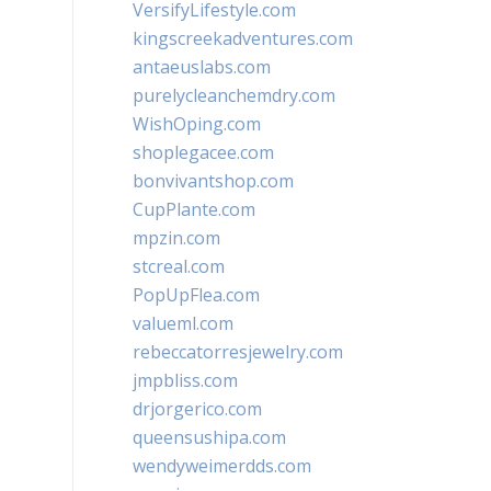
VersifyLifestyle.com
kingscreekadventures.com
antaeuslabs.com
purelycleanchemdry.com
WishOping.com
shoplegacee.com
bonvivantshop.com
CupPlante.com
mpzin.com
stcreal.com
PopUpFlea.com
valueml.com
rebeccatorresjewelry.com
jmpbliss.com
drjorgerico.com
queensushipa.com
wendyweimerdds.com