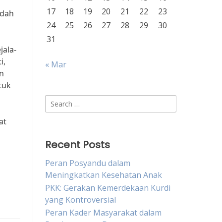
17
18
19
20
21
22
23
udah
24
25
26
27
28
29
30
31
jala-
i,
« Mar
n
tuk
Search
for:
at
Recent Posts
Peran Posyandu dalam
Meningkatkan Kesehatan Anak
PKK: Gerakan Kemerdekaan Kurdi
yang Kontroversial
Peran Kader Masyarakat dalam