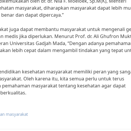
dikemukakan oleh dr. dr. Nila F. Moeloek, Sp.M(K), Menteri
ehatan masyarakat, diharapkan masyarakat dapat lebih m
benar dan dapat dipercaya.”
rakat juga dapat membantu masyarakat untuk mengenali ge
 medis jika diperlukan. Menurut Prof. dr. Ali Ghufron Mukt
teran Universitas Gadjah Mada, “Dengan adanya pemahama
t akan lebih cepat dalam mengambil tindakan yang tepat un
ndidikan kesehatan masyarakat memiliki peran yang sang
yarakat. Oleh karena itu, kita semua perlu untuk terus
 pemahaman masyarakat tentang kesehatan agar dapat
berkualitas.
tan masyarakat