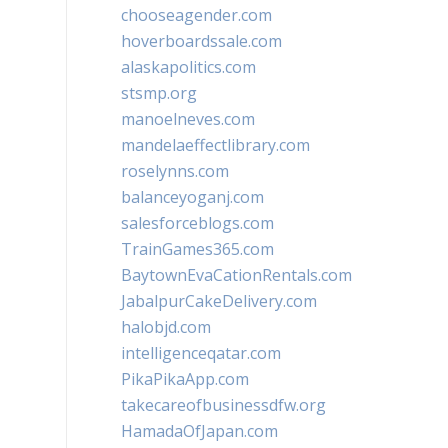
chooseagender.com
hoverboardssale.com
alaskapolitics.com
stsmp.org
manoelneves.com
mandelaeffectlibrary.com
roselynns.com
balanceyoganj.com
salesforceblogs.com
TrainGames365.com
BaytownEvaCationRentals.com
JabalpurCakeDelivery.com
halobjd.com
intelligenceqatar.com
PikaPikaApp.com
takecareofbusinessdfw.org
HamadaOfJapan.com