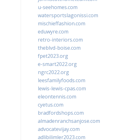
u-seehomes.com
watersportslagonissi.com
mischieffashion.com
eduwyre.com
retro-interiors.com
theblvd-boise.com
fpet2023.org
e-smart2022.org
ngrc2022.org
leesfamilyfoods.com
lewis-lewis-cpas.com
eleontennis.com
cyetus.com
bradfordshops.com
almadenranchsanjose.com
advocatevijay.com
adlibilimler2023.com