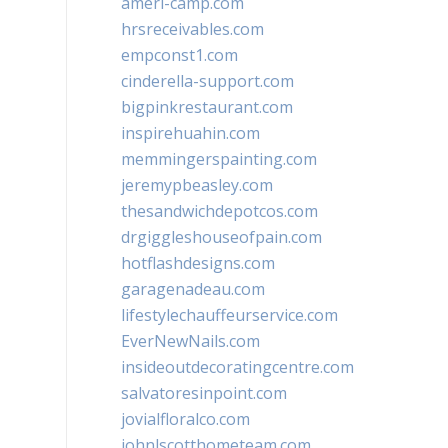
ameri-camp.com
hrsreceivables.com
empconst1.com
cinderella-support.com
bigpinkrestaurant.com
inspirehuahin.com
memmingerspainting.com
jeremypbeasley.com
thesandwichdepotcos.com
drgiggleshouseofpain.com
hotflashdesigns.com
garagenadeau.com
lifestylechauffeurservice.com
EverNewNails.com
insideoutdecoratingcentre.com
salvatoresinpoint.com
jovialfloralco.com
johnlscotthometeam.com