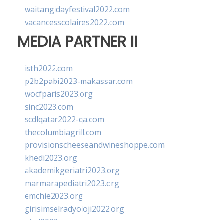
waitangidayfestival2022.com
vacancesscolaires2022.com
MEDIA PARTNER II
isth2022.com
p2b2pabi2023-makassar.com
wocfparis2023.org
sinc2023.com
scdlqatar2022-qa.com
thecolumbiagrill.com
provisionscheeseandwineshoppe.com
khedi2023.org
akademikgeriatri2023.org
marmarapediatri2023.org
emchie2023.org
girisimselradyoloji2022.org