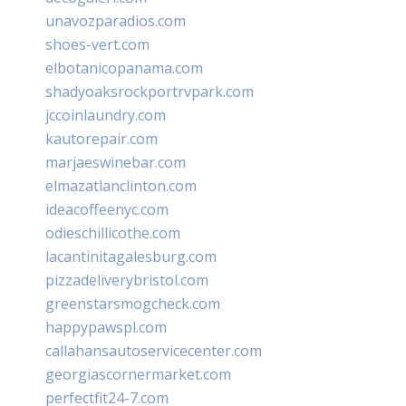
unavozparadios.com
shoes-vert.com
elbotanicopanama.com
shadyoaksrockportrvpark.com
jccoinlaundry.com
kautorepair.com
marjaeswinebar.com
elmazatlanclinton.com
ideacoffeenyc.com
odieschillicothe.com
lacantinitagalesburg.com
pizzadeliverybristol.com
greenstarsmogcheck.com
happypawspl.com
callahansautoservicecenter.com
georgiascornermarket.com
perfectfit24-7.com