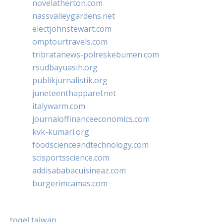
novelatherton.com
nassvalleygardens.net
electjohnstewart.com
omptourtravels.com
tribratanews-polreskebumen.com
rsudbayuasih.org
publikjurnalistik.org
juneteenthapparel.net
italywarm.com
journaloffinanceeconomics.com
kvk-kumari.org
foodscienceandtechnology.com
scisportsscience.com
addisababacuisineaz.com
burgerimcamas.com
togel taiwan