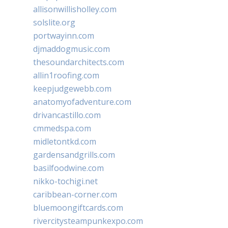
allisonwillisholley.com
solslite.org
portwayinn.com
djmaddogmusic.com
thesoundarchitects.com
allin1roofing.com
keepjudgewebb.com
anatomyofadventure.com
drivancastillo.com
cmmedspa.com
midletontkd.com
gardensandgrills.com
basilfoodwine.com
nikko-tochigi.net
caribbean-corner.com
bluemoongiftcards.com
rivercitysteampunkexpo.com