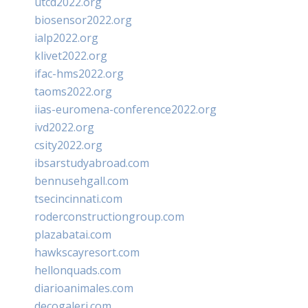
utcd2022.org
biosensor2022.org
ialp2022.org
klivet2022.org
ifac-hms2022.org
taoms2022.org
iias-euromena-conference2022.org
ivd2022.org
csity2022.org
ibsarstudyabroad.com
bennusehgall.com
tsecincinnati.com
roderconstructiongroup.com
plazabatai.com
hawkscayresort.com
hellonquads.com
diarioanimales.com
decogaleri.com