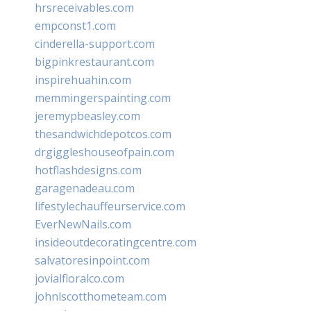
hrsreceivables.com
empconst1.com
cinderella-support.com
bigpinkrestaurant.com
inspirehuahin.com
memmingerspainting.com
jeremypbeasley.com
thesandwichdepotcos.com
drgiggleshouseofpain.com
hotflashdesigns.com
garagenadeau.com
lifestylechauffeurservice.com
EverNewNails.com
insideoutdecoratingcentre.com
salvatoresinpoint.com
jovialfloralco.com
johnlscotthometeam.com