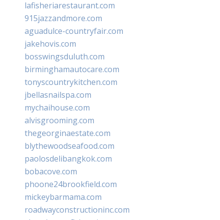
lafisheriarestaurant.com
915jazzandmore.com
aguadulce-countryfair.com
jakehovis.com
bosswingsduluth.com
birminghamautocare.com
tonyscountrykitchen.com
jbellasnailspa.com
mychaihouse.com
alvisgrooming.com
thegeorginaestate.com
blythewoodseafood.com
paolosdelibangkok.com
bobacove.com
phoone24brookfield.com
mickeybarmama.com
roadwayconstructioninc.com