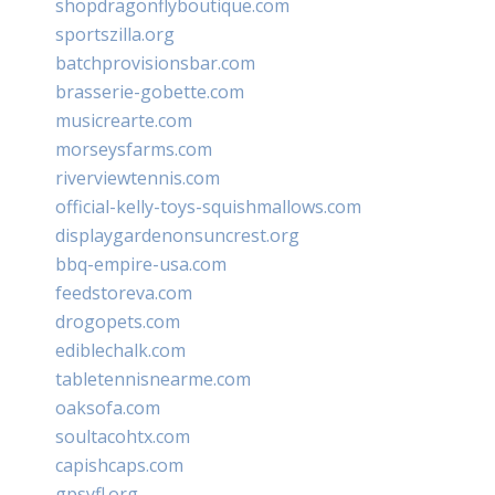
shopdragonflyboutique.com
sportszilla.org
batchprovisionsbar.com
brasserie-gobette.com
musicrearte.com
morseysfarms.com
riverviewtennis.com
official-kelly-toys-squishmallows.com
displaygardenonsuncrest.org
bbq-empire-usa.com
feedstoreva.com
drogopets.com
ediblechalk.com
tabletennisnearme.com
oaksofa.com
soultacohtx.com
capishcaps.com
gpsyfl.org