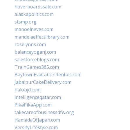
hoverboardssale.com
alaskapolitics.com
stsmp.org
manoelneves.com
mandelaeffectlibrary.com
roselynns.com
balanceyoganj.com
salesforceblogs.com
TrainGames365.com
BaytownEvaCationRentals.com
JabalpurCakeDelivery.com
halobjd.com
intelligenceqatar.com
PikaPikaApp.com
takecareofbusinessdfw.org
HamadaOfJapan.com
VersifyLifestyle.com