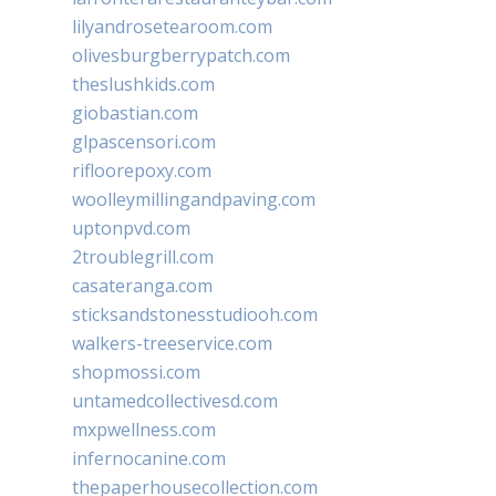
lilyandrosetearoom.com
olivesburgberrypatch.com
theslushkids.com
giobastian.com
glpascensori.com
rifloorepoxy.com
woolleymillingandpaving.com
uptonpvd.com
2troublegrill.com
casateranga.com
sticksandstonesstudiooh.com
walkers-treeservice.com
shopmossi.com
untamedcollectivesd.com
mxpwellness.com
infernocanine.com
thepaperhousecollection.com