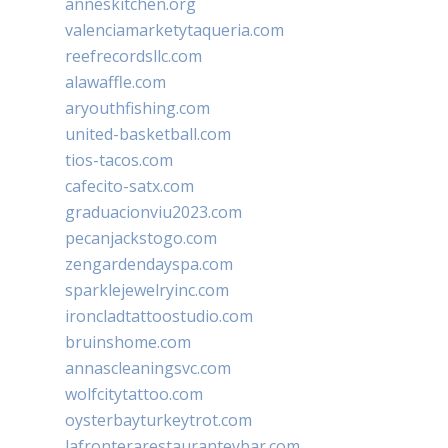
anneskitchen.org
valenciamarketytaqueria.com
reefrecordsllc.com
alawaffle.com
aryouthfishing.com
united-basketball.com
tios-tacos.com
cafecito-satx.com
graduacionviu2023.com
pecanjackstogo.com
zengardendayspa.com
sparklejewelryinc.com
ironcladtattoostudio.com
bruinshome.com
annascleaningsvc.com
wolfcitytattoo.com
oysterbayturkeytrot.com
lafronterarestauranteybar.com