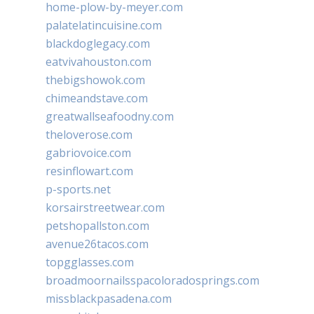
home-plow-by-meyer.com
palatelatincuisine.com
blackdoglegacy.com
eatvivahouston.com
thebigshowok.com
chimeandstave.com
greatwallseafoodny.com
theloverose.com
gabriovoice.com
resinflowart.com
p-sports.net
korsairstreetwear.com
petshopallston.com
avenue26tacos.com
topgglasses.com
broadmoornailsspacoloradosprings.com
missblackpasadena.com