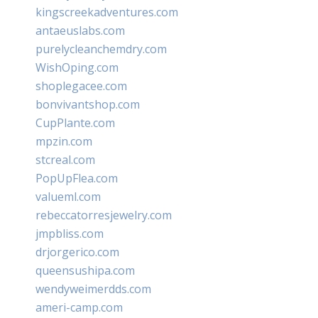
kingscreekadventures.com
antaeuslabs.com
purelycleanchemdry.com
WishOping.com
shoplegacee.com
bonvivantshop.com
CupPlante.com
mpzin.com
stcreal.com
PopUpFlea.com
valueml.com
rebeccatorresjewelry.com
jmpbliss.com
drjorgerico.com
queensushipa.com
wendyweimerdds.com
ameri-camp.com