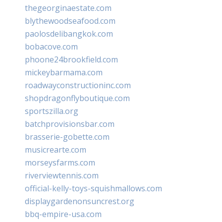
thegeorginaestate.com
blythewoodseafood.com
paolosdelibangkok.com
bobacove.com
phoone24brookfield.com
mickeybarmama.com
roadwayconstructioninc.com
shopdragonflyboutique.com
sportszilla.org
batchprovisionsbar.com
brasserie-gobette.com
musicrearte.com
morseysfarms.com
riverviewtennis.com
official-kelly-toys-squishmallows.com
displaygardenonsuncrest.org
bbq-empire-usa.com