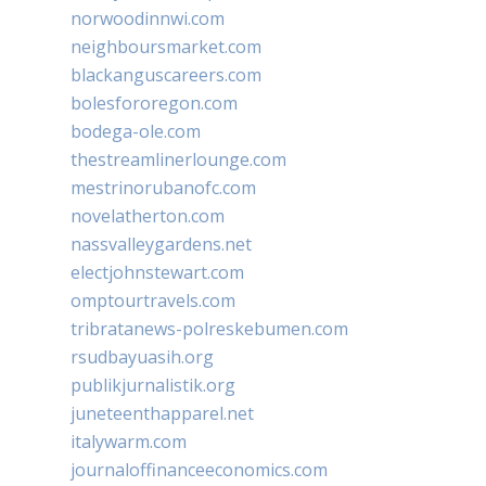
norwoodinnwi.com
neighboursmarket.com
blackanguscareers.com
bolesfororegon.com
bodega-ole.com
thestreamlinerlounge.com
mestrinorubanofc.com
novelatherton.com
nassvalleygardens.net
electjohnstewart.com
omptourtravels.com
tribratanews-polreskebumen.com
rsudbayuasih.org
publikjurnalistik.org
juneteenthapparel.net
italywarm.com
journaloffinanceeconomics.com