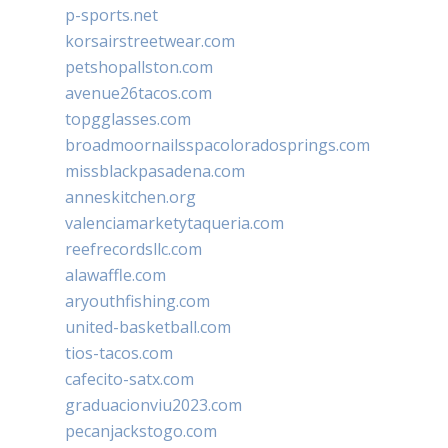
p-sports.net
korsairstreetwear.com
petshopallston.com
avenue26tacos.com
topgglasses.com
broadmoornailsspacoloradosprings.com
missblackpasadena.com
anneskitchen.org
valenciamarketytaqueria.com
reefrecordsllc.com
alawaffle.com
aryouthfishing.com
united-basketball.com
tios-tacos.com
cafecito-satx.com
graduacionviu2023.com
pecanjackstogo.com