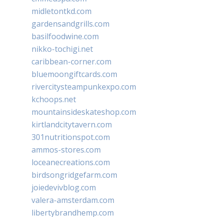
midletontkd.com
gardensandgrills.com
basilfoodwine.com
nikko-tochigi.net
caribbean-corner.com
bluemoongiftcards.com
rivercitysteampunkexpo.com
kchoops.net
mountainsideskateshop.com
kirtlandcitytavern.com
301nutritionspot.com
ammos-stores.com
loceanecreations.com
birdsongridgefarm.com
joiedevivblog.com
valera-amsterdam.com
libertybrandhemp.com