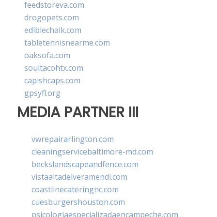
feedstoreva.com
drogopets.com
ediblechalk.com
tabletennisnearme.com
oaksofa.com
soultacohtx.com
capishcaps.com
gpsyfl.org
MEDIA PARTNER III
vwrepairarlington.com
cleaningservicebaltimore-md.com
beckslandscapeandfence.com
vistaaltadelveramendi.com
coastlinecateringnc.com
cuesburgershouston.com
psicologiaespecializadaencampeche.com