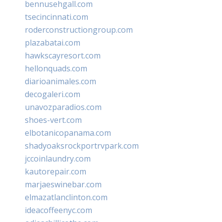
bennusehgall.com
tsecincinnati.com
roderconstructiongroup.com
plazabatai.com
hawkscayresort.com
hellonquads.com
diarioanimales.com
decogaleri.com
unavozparadios.com
shoes-vert.com
elbotanicopanama.com
shadyoaksrockportrvpark.com
jccoinlaundry.com
kautorepair.com
marjaeswinebar.com
elmazatlanclinton.com
ideacoffeenyc.com