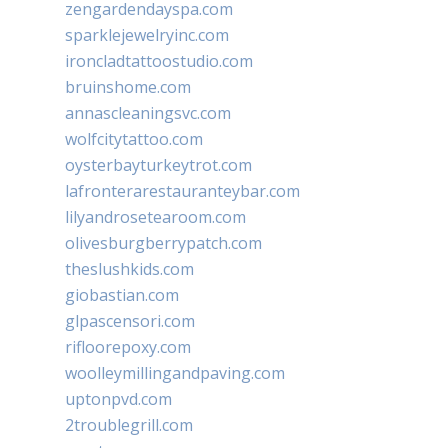
zengardendayspa.com
sparklejewelryinc.com
ironcladtattoostudio.com
bruinshome.com
annascleaningsvc.com
wolfcitytattoo.com
oysterbayturkeytrot.com
lafronterarestauranteybar.com
lilyandrosetearoom.com
olivesburgberrypatch.com
theslushkids.com
giobastian.com
glpascensori.com
rifloorepoxy.com
woolleymillingandpaving.com
uptonpvd.com
2troublegrill.com