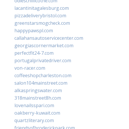
odieschillicothe.com
lacantinitagalesburg.com
pizzadeliverybristol.com
greenstarsmogcheck.com
happypawspl.com
callahansautoservicecenter.com
georgiascornermarket.com
perfectfit24-7.com
portugalprivatedriver.com
von-racer.com
coffeeshopcharleston.com
salon104mainstreet.com
alkaspringswater.com
318mainstreet8h.com
lovenailsspari.com
oakberry-kuwait.com
quartzliterary.com
friendsofbroderickpark.com