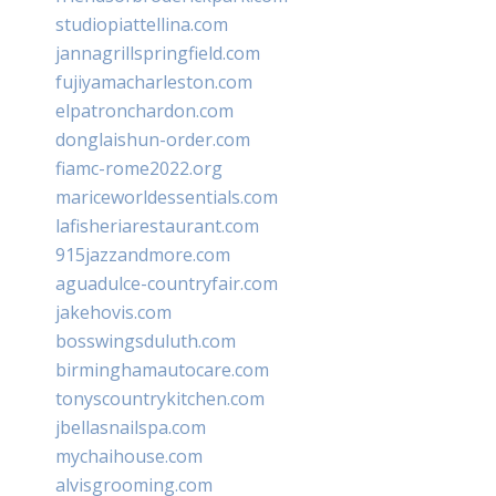
studiopiattellina.com
jannagrillspringfield.com
fujiyamacharleston.com
elpatronchardon.com
donglaishun-order.com
fiamc-rome2022.org
mariceworldessentials.com
lafisheriarestaurant.com
915jazzandmore.com
aguadulce-countryfair.com
jakehovis.com
bosswingsduluth.com
birminghamautocare.com
tonyscountrykitchen.com
jbellasnailspa.com
mychaihouse.com
alvisgrooming.com