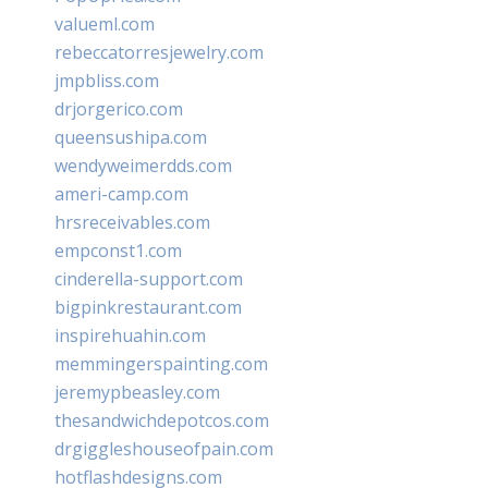
valueml.com
rebeccatorresjewelry.com
jmpbliss.com
drjorgerico.com
queensushipa.com
wendyweimerdds.com
ameri-camp.com
hrsreceivables.com
empconst1.com
cinderella-support.com
bigpinkrestaurant.com
inspirehuahin.com
memmingerspainting.com
jeremypbeasley.com
thesandwichdepotcos.com
drgiggleshouseofpain.com
hotflashdesigns.com