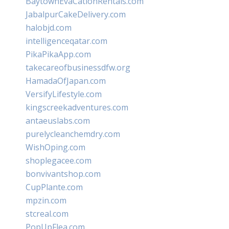
BaytownEvaCationRentals.com
JabalpurCakeDelivery.com
halobjd.com
intelligenceqatar.com
PikaPikaApp.com
takecareofbusinessdfw.org
HamadaOfJapan.com
VersifyLifestyle.com
kingscreekadventures.com
antaeuslabs.com
purelycleanchemdry.com
WishOping.com
shoplegacee.com
bonvivantshop.com
CupPlante.com
mpzin.com
stcreal.com
PopUpFlea.com