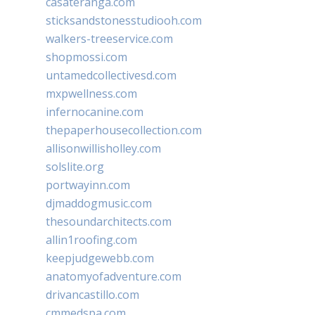
casateranga.com
sticksandstonesstudiooh.com
walkers-treeservice.com
shopmossi.com
untamedcollectivesd.com
mxpwellness.com
infernocanine.com
thepaperhousecollection.com
allisonwillisholley.com
solslite.org
portwayinn.com
djmaddogmusic.com
thesoundarchitects.com
allin1roofing.com
keepjudgewebb.com
anatomyofadventure.com
drivancastillo.com
cmmedspa.com