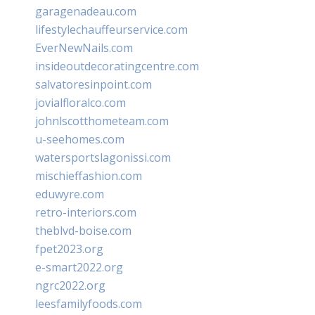
garagenadeau.com
lifestylechauffeurservice.com
EverNewNails.com
insideoutdecoratingcentre.com
salvatoresinpoint.com
jovialfloralco.com
johnlscotthometeam.com
u-seehomes.com
watersportslagonissi.com
mischieffashion.com
eduwyre.com
retro-interiors.com
theblvd-boise.com
fpet2023.org
e-smart2022.org
ngrc2022.org
leesfamilyfoods.com