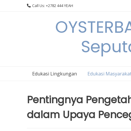
Skip
Call Us: +2782 444 YEAH
to
content
OYSTERBA
Seput
Edukasi Lingkungan
Edukasi Masyaraka
Pentingnya Pengeta
dalam Upaya Pence