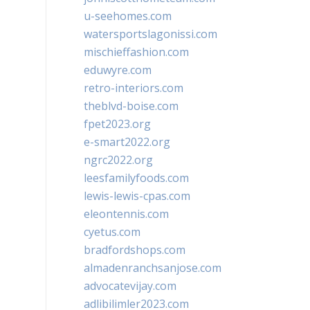
u-seehomes.com
watersportslagonissi.com
mischieffashion.com
eduwyre.com
retro-interiors.com
theblvd-boise.com
fpet2023.org
e-smart2022.org
ngrc2022.org
leesfamilyfoods.com
lewis-lewis-cpas.com
eleontennis.com
cyetus.com
bradfordshops.com
almadenranchsanjose.com
advocatevijay.com
adlibilimler2023.com