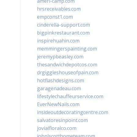
ameri-camp.com
hrsreceivables.com
empconst1.com
cinderella-support.com
bigpinkrestaurant.com
inspirehuahin.com
memmingerspainting.com
jeremypbeasley.com
thesandwichdepotcos.com
drgiggleshouseofpain.com
hotflashdesigns.com
garagenadeau.com
lifestylechauffeurservice.com
EverNewNails.com
insideoutdecoratingcentre.com
salvatoresinpoint.com
jovialfloralco.com
johnlscotthometeam.com