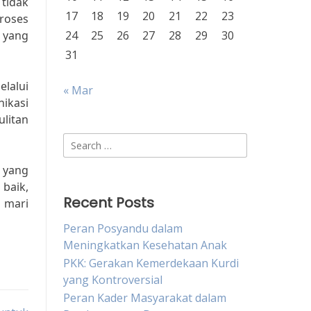
 tidak
17
18
19
20
21
22
23
proses
 yang
24
25
26
27
28
29
30
31
lalui
« Mar
ikasi
litan
Search
for:
 yang
baik,
Recent Posts
 mari
Peran Posyandu dalam
Meningkatkan Kesehatan Anak
PKK: Gerakan Kemerdekaan Kurdi
yang Kontroversial
Peran Kader Masyarakat dalam