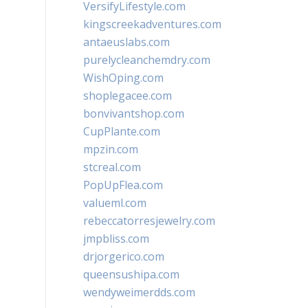
VersifyLifestyle.com
kingscreekadventures.com
antaeuslabs.com
purelycleanchemdry.com
WishOping.com
shoplegacee.com
bonvivantshop.com
CupPlante.com
mpzin.com
stcreal.com
PopUpFlea.com
valueml.com
rebeccatorresjewelry.com
jmpbliss.com
drjorgerico.com
queensushipa.com
wendyweimerdds.com