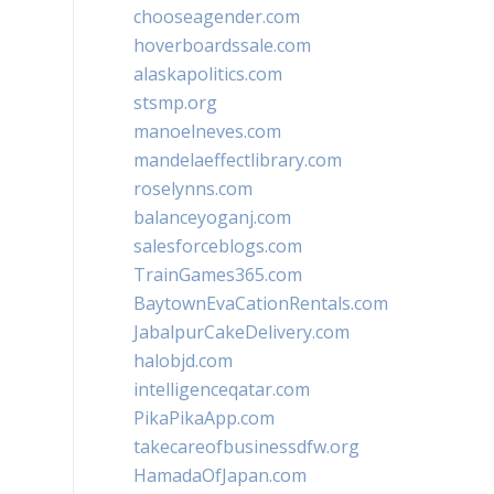
chooseagender.com
hoverboardssale.com
alaskapolitics.com
stsmp.org
manoelneves.com
mandelaeffectlibrary.com
roselynns.com
balanceyoganj.com
salesforceblogs.com
TrainGames365.com
BaytownEvaCationRentals.com
JabalpurCakeDelivery.com
halobjd.com
intelligenceqatar.com
PikaPikaApp.com
takecareofbusinessdfw.org
HamadaOfJapan.com