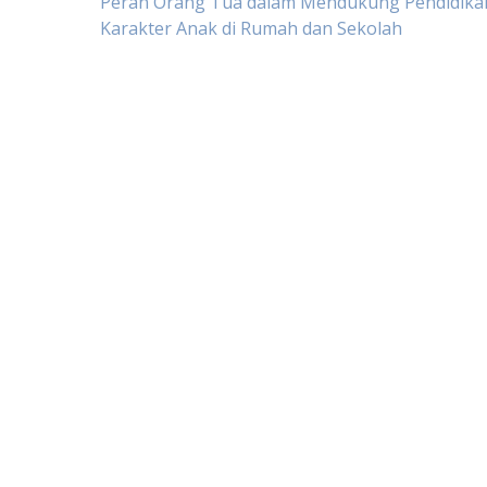
Post
Peran Orang Tua dalam Mendukung Pendidika
Karakter Anak di Rumah dan Sekolah
navigation