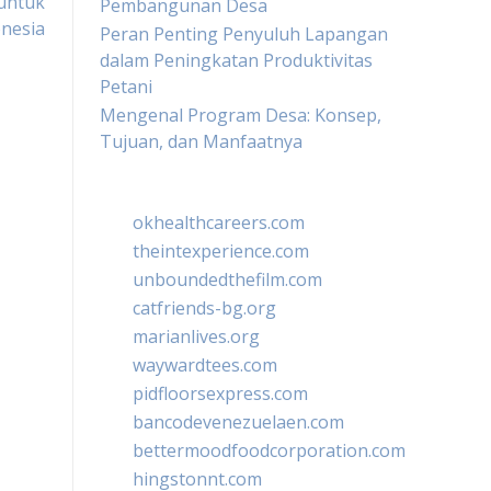
untuk
Pembangunan Desa
nesia
Peran Penting Penyuluh Lapangan
dalam Peningkatan Produktivitas
Petani
Mengenal Program Desa: Konsep,
Tujuan, dan Manfaatnya
okhealthcareers.com
theintexperience.com
unboundedthefilm.com
catfriends-bg.org
marianlives.org
waywardtees.com
pidfloorsexpress.com
bancodevenezuelaen.com
bettermoodfoodcorporation.com
hingstonnt.com