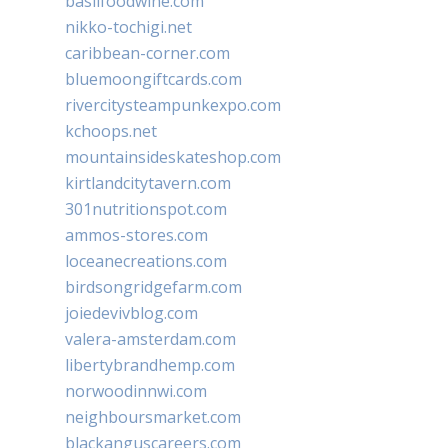
basilfoodwine.com
nikko-tochigi.net
caribbean-corner.com
bluemoongiftcards.com
rivercitysteampunkexpo.com
kchoops.net
mountainsideskateshop.com
kirtlandcitytavern.com
301nutritionspot.com
ammos-stores.com
loceanecreations.com
birdsongridgefarm.com
joiedevivblog.com
valera-amsterdam.com
libertybrandhemp.com
norwoodinnwi.com
neighboursmarket.com
blackanguscareers.com