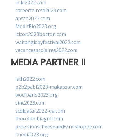
imkl2023.com
careerfaircsd2023.com
apsth2023.com
MedItRio2023.org
lcicon2023boston.com
waitangidayfestival2022.com
vacancesscolaires2022.com
MEDIA PARTNER II
isth2022.com
p2b2pabi2023-makassar.com
wocfparis2023.org
sinc2023.com
scdlqatar2022-qa.com
thecolumbiagrill.com
provisionscheeseandwineshoppe.com
khedi2023.org