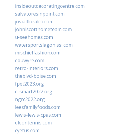
insideoutdecoratingcentre.com
salvatoresinpoint.com
jovialfloralco.com
johnlscotthometeam.com
u-seehomes.com
watersportslagonissi.com
mischieffashion.com
eduwyre.com
retro-interiors.com
theblvd-boise.com
fpet2023.org
e-smart2022.org
ngrc2022.org
leesfamilyfoods.com
lewis-lewis-cpas.com
eleontennis.com
cyetus.com