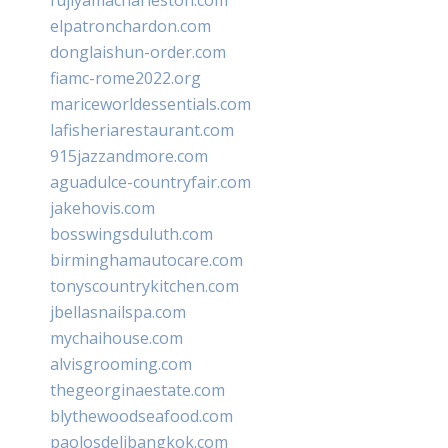
fujiyamacharleston.com
elpatronchardon.com
donglaishun-order.com
fiamc-rome2022.org
mariceworldessentials.com
lafisheriarestaurant.com
915jazzandmore.com
aguadulce-countryfair.com
jakehovis.com
bosswingsduluth.com
birminghamautocare.com
tonyscountrykitchen.com
jbellasnailspa.com
mychaihouse.com
alvisgrooming.com
thegeorginaestate.com
blythewoodseafood.com
paolosdelibangkok.com