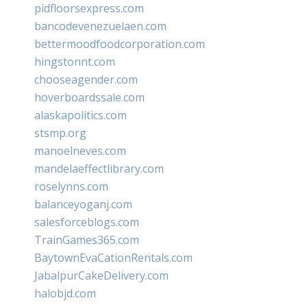
pidfloorsexpress.com
bancodevenezuelaen.com
bettermoodfoodcorporation.com
hingstonnt.com
chooseagender.com
hoverboardssale.com
alaskapolitics.com
stsmp.org
manoelneves.com
mandelaeffectlibrary.com
roselynns.com
balanceyoganj.com
salesforceblogs.com
TrainGames365.com
BaytownEvaCationRentals.com
JabalpurCakeDelivery.com
halobjd.com