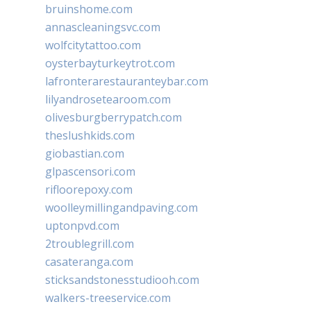
bruinshome.com
annascleaningsvc.com
wolfcitytattoo.com
oysterbayturkeytrot.com
lafronterarestauranteybar.com
lilyandrosetearoom.com
olivesburgberrypatch.com
theslushkids.com
giobastian.com
glpascensori.com
rifloorepoxy.com
woolleymillingandpaving.com
uptonpvd.com
2troublegrill.com
casateranga.com
sticksandstonesstudiooh.com
walkers-treeservice.com