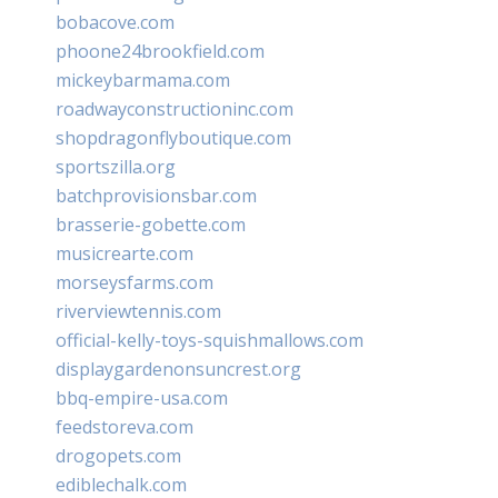
bobacove.com
phoone24brookfield.com
mickeybarmama.com
roadwayconstructioninc.com
shopdragonflyboutique.com
sportszilla.org
batchprovisionsbar.com
brasserie-gobette.com
musicrearte.com
morseysfarms.com
riverviewtennis.com
official-kelly-toys-squishmallows.com
displaygardenonsuncrest.org
bbq-empire-usa.com
feedstoreva.com
drogopets.com
ediblechalk.com