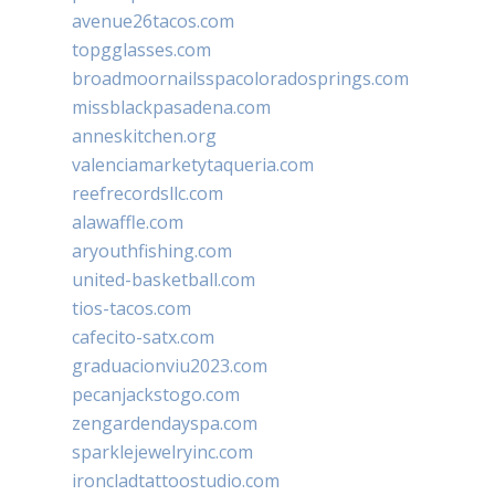
avenue26tacos.com
topgglasses.com
broadmoornailsspacoloradosprings.com
missblackpasadena.com
anneskitchen.org
valenciamarketytaqueria.com
reefrecordsllc.com
alawaffle.com
aryouthfishing.com
united-basketball.com
tios-tacos.com
cafecito-satx.com
graduacionviu2023.com
pecanjackstogo.com
zengardendayspa.com
sparklejewelryinc.com
ironcladtattoostudio.com