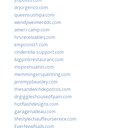
jmpbliss.com
drjorgerico.com
queensushipa.com
wendyweimerdds.com
ameri-camp.com
hrsreceivables.com
empconst1.com
cinderella-support.com
bigpinkrestaurant.com
inspirehuahin.com
memmingerspainting.com
jeremypbeasley.com
thesandwichdepotcos.com
drgiggleshouseofpain.com
hotflashdesigns.com
garagenadeau.com
lifestylechauffeurservice.com
EverNewNails.com