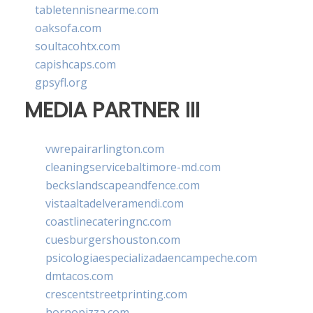
tabletennisnearme.com
oaksofa.com
soultacohtx.com
capishcaps.com
gpsyfl.org
MEDIA PARTNER III
vwrepairarlington.com
cleaningservicebaltimore-md.com
beckslandscapeandfence.com
vistaaltadelveramendi.com
coastlinecateringnc.com
cuesburgershouston.com
psicologiaespecializadaencampeche.com
dmtacos.com
crescentstreetprinting.com
hornopizza.com