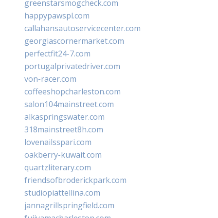
greenstarsmogcheck.com
happypawspl.com
callahansautoservicecenter.com
georgiascornermarket.com
perfectfit24-7.com
portugalprivatedriver.com
von-racer.com
coffeeshopcharleston.com
salon104mainstreet.com
alkaspringswater.com
318mainstreet8h.com
lovenailsspari.com
oakberry-kuwait.com
quartzliterary.com
friendsofbroderickpark.com
studiopiattellina.com
jannagrillspringfield.com