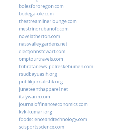
bolesfororegon.com
bodega-ole.com
thestreamlinerlounge.com
mestrinorubanofc.com
novelatherton.com
nassvalleygardens.net
electjohnstewart.com
omptourtravels.com
tribratanews-polreskebumen.com
rsudbayuasih.org
publikjurnalistik.org
juneteenthapparel.net
italywarm.com
journaloffinanceeconomics.com
kvk-kumari.org
foodscienceandtechnology.com
scisportsscience.com