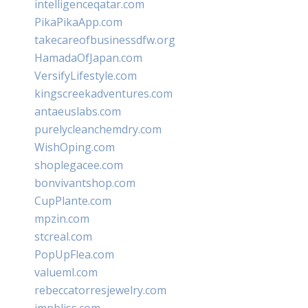
intelligenceqatar.com
PikaPikaApp.com
takecareofbusinessdfw.org
HamadaOfJapan.com
VersifyLifestyle.com
kingscreekadventures.com
antaeuslabs.com
purelycleanchemdry.com
WishOping.com
shoplegacee.com
bonvivantshop.com
CupPlante.com
mpzin.com
stcreal.com
PopUpFlea.com
valueml.com
rebeccatorresjewelry.com