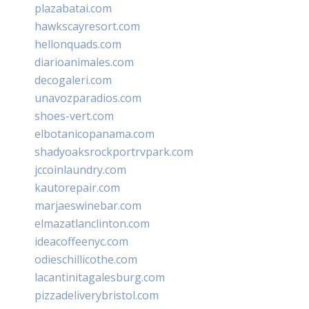
plazabatai.com
hawkscayresort.com
hellonquads.com
diarioanimales.com
decogaleri.com
unavozparadios.com
shoes-vert.com
elbotanicopanama.com
shadyoaksrockportrvpark.com
jccoinlaundry.com
kautorepair.com
marjaeswinebar.com
elmazatlanclinton.com
ideacoffeenyc.com
odieschillicothe.com
lacantinitagalesburg.com
pizzadeliverybristol.com