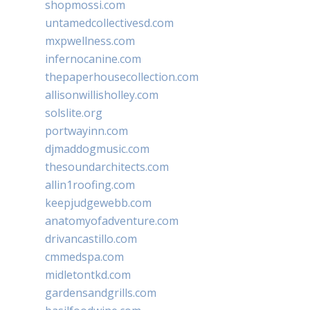
shopmossi.com
untamedcollectivesd.com
mxpwellness.com
infernocanine.com
thepaperhousecollection.com
allisonwillisholley.com
solslite.org
portwayinn.com
djmaddogmusic.com
thesoundarchitects.com
allin1roofing.com
keepjudgewebb.com
anatomyofadventure.com
drivancastillo.com
cmmedspa.com
midletontkd.com
gardensandgrills.com