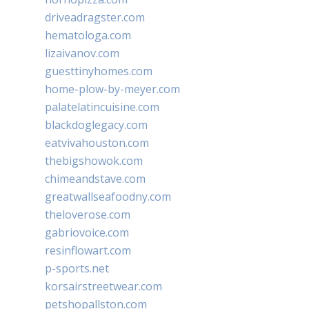
driveadragster.com
hematologa.com
lizaivanov.com
guesttinyhomes.com
home-plow-by-meyer.com
palatelatincuisine.com
blackdoglegacy.com
eatvivahouston.com
thebigshowok.com
chimeandstave.com
greatwallseafoodny.com
theloverose.com
gabriovoice.com
resinflowart.com
p-sports.net
korsairstreetwear.com
petshopallston.com