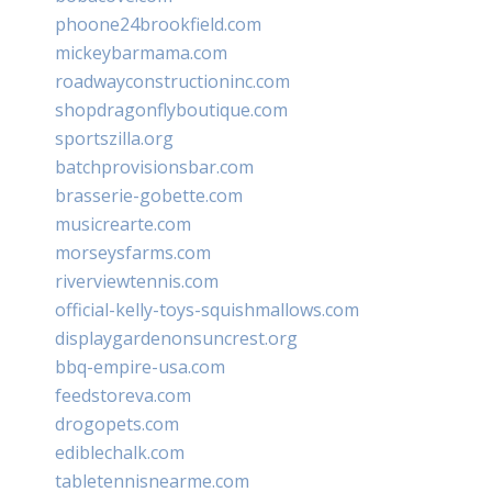
phoone24brookfield.com
mickeybarmama.com
roadwayconstructioninc.com
shopdragonflyboutique.com
sportszilla.org
batchprovisionsbar.com
brasserie-gobette.com
musicrearte.com
morseysfarms.com
riverviewtennis.com
official-kelly-toys-squishmallows.com
displaygardenonsuncrest.org
bbq-empire-usa.com
feedstoreva.com
drogopets.com
ediblechalk.com
tabletennisnearme.com