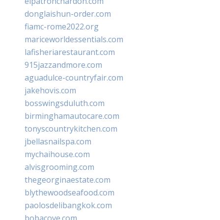
elpatronchardon.com
donglaishun-order.com
fiamc-rome2022.org
mariceworldessentials.com
lafisheriarestaurant.com
915jazzandmore.com
aguadulce-countryfair.com
jakehovis.com
bosswingsduluth.com
birminghamautocare.com
tonyscountrykitchen.com
jbellasnailspa.com
mychaihouse.com
alvisgrooming.com
thegeorginaestate.com
blythewoodseafood.com
paolosdelibangkok.com
bobacove.com