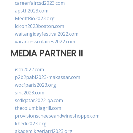
careerfaircsd2023.com
apsth2023.com
MedItRio2023.org
lcicon2023boston.com
waitangidayfestival2022.com
vacancesscolaires2022.com
MEDIA PARTNER II
isth2022.com
p2b2pabi2023-makassar.com
wocfparis2023.org
sinc2023.com
scdlqatar2022-qa.com
thecolumbiagrill.com
provisionscheeseandwineshoppe.com
khedi2023.org
akademikgeriatri2023.org