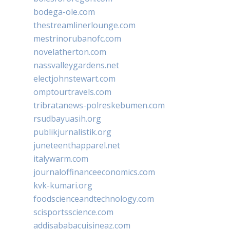
bodega-ole.com
thestreamlinerlounge.com
mestrinorubanofc.com
novelatherton.com
nassvalleygardens.net
electjohnstewart.com
omptourtravels.com
tribratanews-polreskebumen.com
rsudbayuasih.org
publikjurnalistik.org
juneteenthapparel.net
italywarm.com
journaloffinanceeconomics.com
kvk-kumari.org
foodscienceandtechnology.com
scisportsscience.com
addisababacuisineaz.com