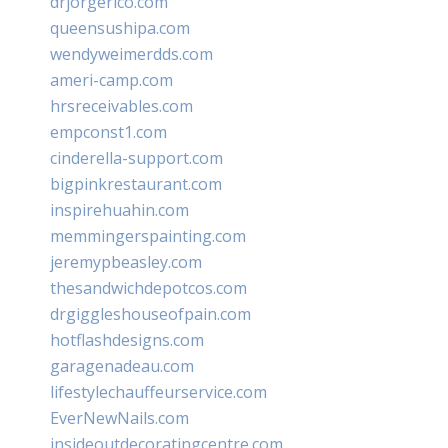
drjorgerico.com
queensushipa.com
wendyweimerdds.com
ameri-camp.com
hrsreceivables.com
empconst1.com
cinderella-support.com
bigpinkrestaurant.com
inspirehuahin.com
memmingerspainting.com
jeremypbeasley.com
thesandwichdepotcos.com
drgiggleshouseofpain.com
hotflashdesigns.com
garagenadeau.com
lifestylechauffeurservice.com
EverNewNails.com
insideoutdecoratingcentre.com