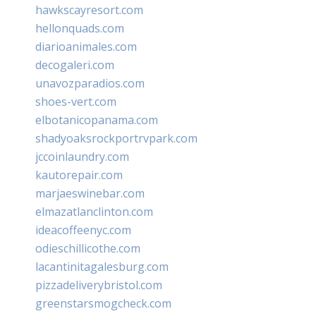
hawkscayresort.com
hellonquads.com
diarioanimales.com
decogaleri.com
unavozparadios.com
shoes-vert.com
elbotanicopanama.com
shadyoaksrockportrvpark.com
jccoinlaundry.com
kautorepair.com
marjaeswinebar.com
elmazatlanclinton.com
ideacoffeenyc.com
odieschillicothe.com
lacantinitagalesburg.com
pizzadeliverybristol.com
greenstarsmogcheck.com