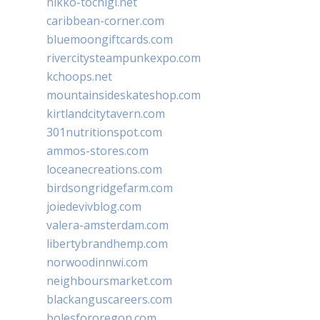
nikko-tochigi.net
caribbean-corner.com
bluemoongiftcards.com
rivercitysteampunkexpo.com
kchoops.net
mountainsideskateshop.com
kirtlandcitytavern.com
301nutritionspot.com
ammos-stores.com
loceanecreations.com
birdsongridgefarm.com
joiedevivblog.com
valera-amsterdam.com
libertybrandhemp.com
norwoodinnwi.com
neighboursmarket.com
blackanguscareers.com
bolesfororegon.com