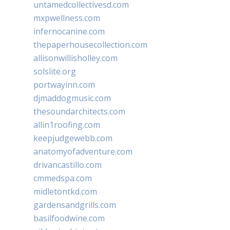
untamedcollectivesd.com
mxpwellness.com
infernocanine.com
thepaperhousecollection.com
allisonwillisholley.com
solslite.org
portwayinn.com
djmaddogmusic.com
thesoundarchitects.com
allin1roofing.com
keepjudgewebb.com
anatomyofadventure.com
drivancastillo.com
cmmedspa.com
midletontkd.com
gardensandgrills.com
basilfoodwine.com