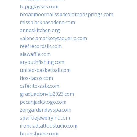
topgglasses.com
broadmoornailsspacoloradosprings.com
missblackpasadena.com
anneskitchen.org
valenciamarketytaqueria.com
reefrecordsllc.com
alawaffle.com
aryouthfishing.com
united-basketball.com
tios-tacos.com
cafecito-satx.com
graduacionviu2023.com
pecanjackstogo.com
zengardendayspa.com
sparklejewelryinc.com
ironcladtattoostudio.com
bruinshome.com