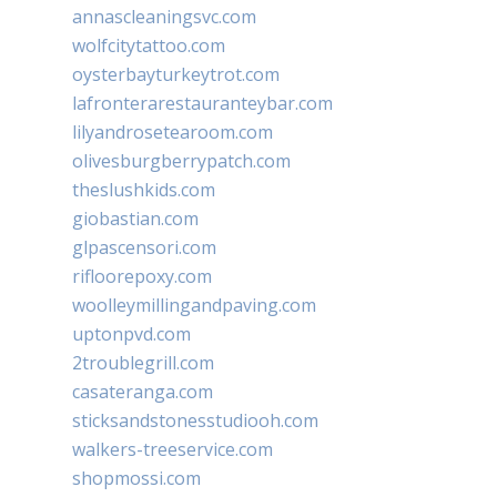
annascleaningsvc.com
wolfcitytattoo.com
oysterbayturkeytrot.com
lafronterarestauranteybar.com
lilyandrosetearoom.com
olivesburgberrypatch.com
theslushkids.com
giobastian.com
glpascensori.com
rifloorepoxy.com
woolleymillingandpaving.com
uptonpvd.com
2troublegrill.com
casateranga.com
sticksandstonesstudiooh.com
walkers-treeservice.com
shopmossi.com