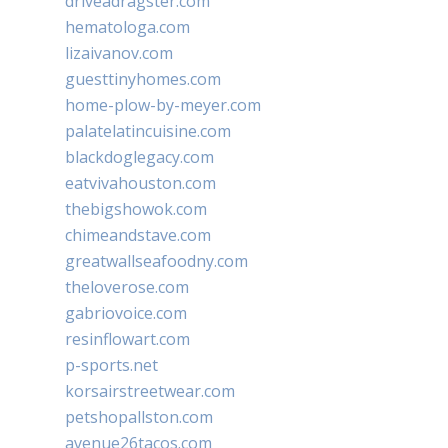
driveadragster.com
hematologa.com
lizaivanov.com
guesttinyhomes.com
home-plow-by-meyer.com
palatelatincuisine.com
blackdoglegacy.com
eatvivahouston.com
thebigshowok.com
chimeandstave.com
greatwallseafoodny.com
theloverose.com
gabriovoice.com
resinflowart.com
p-sports.net
korsairstreetwear.com
petshopallston.com
avenue26tacos.com