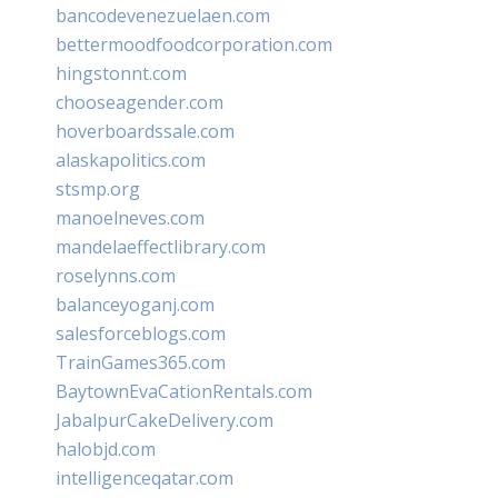
bancodevenezuelaen.com
bettermoodfoodcorporation.com
hingstonnt.com
chooseagender.com
hoverboardssale.com
alaskapolitics.com
stsmp.org
manoelneves.com
mandelaeffectlibrary.com
roselynns.com
balanceyoganj.com
salesforceblogs.com
TrainGames365.com
BaytownEvaCationRentals.com
JabalpurCakeDelivery.com
halobjd.com
intelligenceqatar.com