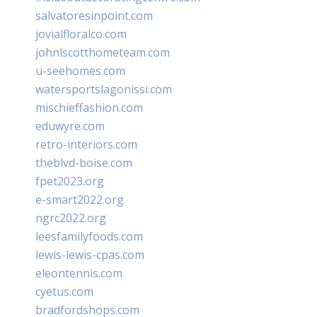
salvatoresinpoint.com
jovialfloralco.com
johnlscotthometeam.com
u-seehomes.com
watersportslagonissi.com
mischieffashion.com
eduwyre.com
retro-interiors.com
theblvd-boise.com
fpet2023.org
e-smart2022.org
ngrc2022.org
leesfamilyfoods.com
lewis-lewis-cpas.com
eleontennis.com
cyetus.com
bradfordshops.com