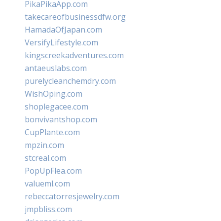
PikaPikaApp.com
takecareofbusinessdfw.org
HamadaOfJapan.com
VersifyLifestyle.com
kingscreekadventures.com
antaeuslabs.com
purelycleanchemdry.com
WishOping.com
shoplegacee.com
bonvivantshop.com
CupPlante.com
mpzin.com
stcreal.com
PopUpFlea.com
valueml.com
rebeccatorresjewelry.com
jmpbliss.com