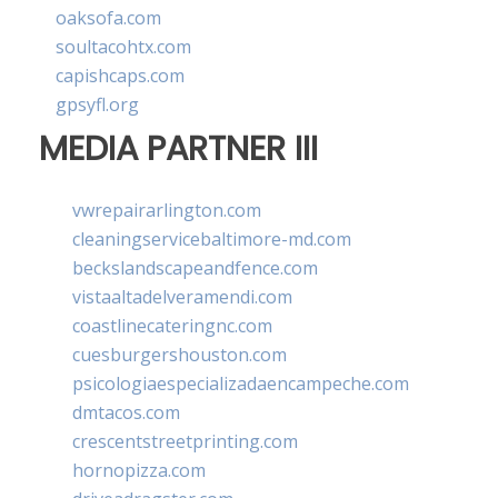
oaksofa.com
soultacohtx.com
capishcaps.com
gpsyfl.org
MEDIA PARTNER III
vwrepairarlington.com
cleaningservicebaltimore-md.com
beckslandscapeandfence.com
vistaaltadelveramendi.com
coastlinecateringnc.com
cuesburgershouston.com
psicologiaespecializadaencampeche.com
dmtacos.com
crescentstreetprinting.com
hornopizza.com