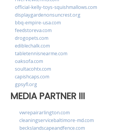
official-kelly-toys-squishmallows.com
displaygardenonsuncrest.org
bbq-empire-usa.com
feedstoreva.com
drogopets.com
ediblechalk.com
tabletennisnearme.com
oaksofa.com
soultacohtx.com
capishcaps.com
gpsyfl.org
MEDIA PARTNER III
vwrepairarlington.com
cleaningservicebaltimore-md.com
beckslandscapeandfence.com