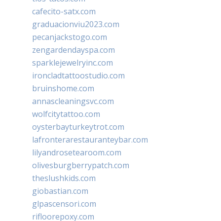
cafecito-satx.com
graduacionviu2023.com
pecanjackstogo.com
zengardendayspa.com
sparklejewelryinc.com
ironcladtattoostudio.com
bruinshome.com
annascleaningsvc.com
wolfcitytattoo.com
oysterbayturkeytrot.com
lafronterarestauranteybar.com
lilyandrosetearoom.com
olivesburgberrypatch.com
theslushkids.com
giobastian.com
glpascensori.com
rifloorepoxy.com