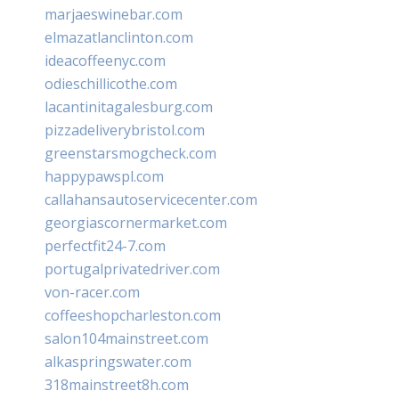
marjaeswinebar.com
elmazatlanclinton.com
ideacoffeenyc.com
odieschillicothe.com
lacantinitagalesburg.com
pizzadeliverybristol.com
greenstarsmogcheck.com
happypawspl.com
callahansautoservicecenter.com
georgiascornermarket.com
perfectfit24-7.com
portugalprivatedriver.com
von-racer.com
coffeeshopcharleston.com
salon104mainstreet.com
alkaspringswater.com
318mainstreet8h.com