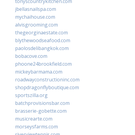
tonyscountrykitchen.com
jbellasnailspa.com
mychaihouse.com
alvisgrooming.com
thegeorginaestate.com
blythewoodseafood.com
paolosdelibangkok.com
bobacove.com
phoone24brookfield.com
mickeybarmama.com
roadwayconstructioninc.com
shopdragonflyboutique.com
sportszilla.org
batchprovisionsbar.com
brasserie-gobette.com
musicrearte.com
morseysfarms.com
riverviewtennis.com