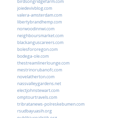
birdsongridgefarm.com
joiedevivblog.com
valera-amsterdam.com
libertybrandhemp.com
norwoodinnwi.com
neighboursmarket.com
blackanguscareers.com
bolesfororegon.com
bodega-ole.com
thestreamlinerlounge.com
mestrinorubanofc.com
novelatherton.com
nassvalleygardens.net
electjohnstewart.com
omptourtravels.com
tribratanews-polreskebumen.com
rsudbayuasih.org
publikjurnalistik.org