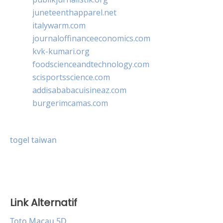
juneteenthapparel.net
italywarm.com
journaloffinanceeconomics.com
kvk-kumari.org
foodscienceandtechnology.com
scisportsscience.com
addisababacuisineaz.com
burgerimcamas.com
togel taiwan
Link Alternatif
Toto Macau 5D