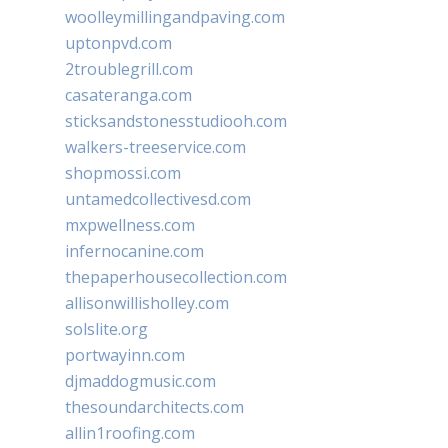
woolleymillingandpaving.com
uptonpvd.com
2troublegrill.com
casateranga.com
sticksandstonesstudiooh.com
walkers-treeservice.com
shopmossi.com
untamedcollectivesd.com
mxpwellness.com
infernocanine.com
thepaperhousecollection.com
allisonwillisholley.com
solslite.org
portwayinn.com
djmaddogmusic.com
thesoundarchitects.com
allin1roofing.com