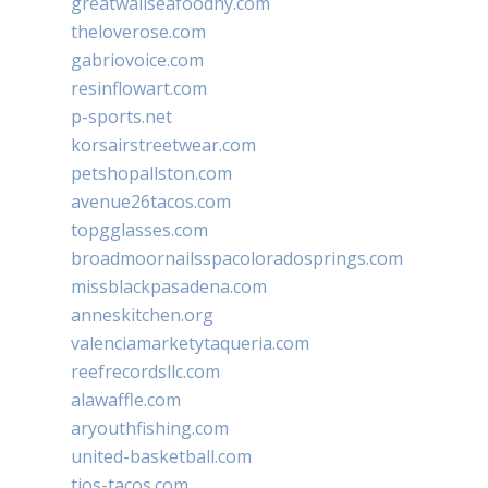
greatwallseafoodny.com
theloverose.com
gabriovoice.com
resinflowart.com
p-sports.net
korsairstreetwear.com
petshopallston.com
avenue26tacos.com
topgglasses.com
broadmoornailsspacoloradosprings.com
missblackpasadena.com
anneskitchen.org
valenciamarketytaqueria.com
reefrecordsllc.com
alawaffle.com
aryouthfishing.com
united-basketball.com
tios-tacos.com