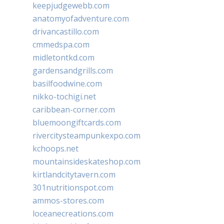
keepjudgewebb.com
anatomyofadventure.com
drivancastillo.com
cmmedspa.com
midletontkd.com
gardensandgrills.com
basilfoodwine.com
nikko-tochigi.net
caribbean-corner.com
bluemoongiftcards.com
rivercitysteampunkexpo.com
kchoops.net
mountainsideskateshop.com
kirtlandcitytavern.com
301nutritionspot.com
ammos-stores.com
loceanecreations.com