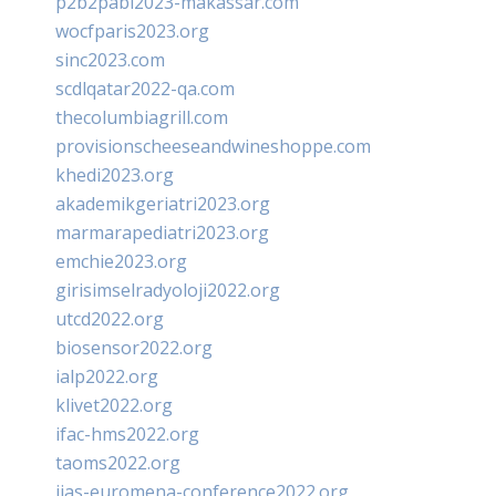
p2b2pabi2023-makassar.com
wocfparis2023.org
sinc2023.com
scdlqatar2022-qa.com
thecolumbiagrill.com
provisionscheeseandwineshoppe.com
khedi2023.org
akademikgeriatri2023.org
marmarapediatri2023.org
emchie2023.org
girisimselradyoloji2022.org
utcd2022.org
biosensor2022.org
ialp2022.org
klivet2022.org
ifac-hms2022.org
taoms2022.org
iias-euromena-conference2022.org