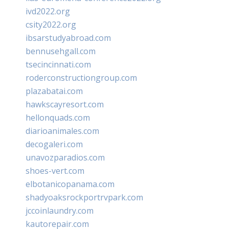
ivd2022.org
csity2022.org
ibsarstudyabroad.com
bennusehgall.com
tsecincinnati.com
roderconstructiongroup.com
plazabatai.com
hawkscayresort.com
hellonquads.com
diarioanimales.com
decogaleri.com
unavozparadios.com
shoes-vert.com
elbotanicopanama.com
shadyoaksrockportrvpark.com
jccoinlaundry.com
kautorepair.com