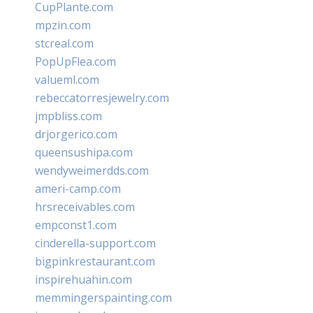
CupPlante.com
mpzin.com
stcreal.com
PopUpFlea.com
valueml.com
rebeccatorresjewelry.com
jmpbliss.com
drjorgerico.com
queensushipa.com
wendyweimerdds.com
ameri-camp.com
hrsreceivables.com
empconst1.com
cinderella-support.com
bigpinkrestaurant.com
inspirehuahin.com
memmingerspainting.com