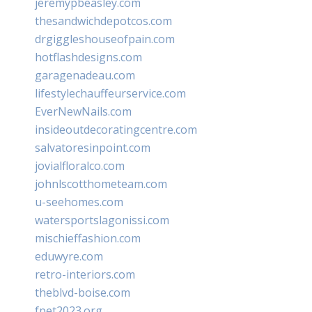
jeremypbeasley.com
thesandwichdepotcos.com
drgiggleshouseofpain.com
hotflashdesigns.com
garagenadeau.com
lifestylechauffeurservice.com
EverNewNails.com
insideoutdecoratingcentre.com
salvatoresinpoint.com
jovialfloralco.com
johnlscotthometeam.com
u-seehomes.com
watersportslagonissi.com
mischieffashion.com
eduwyre.com
retro-interiors.com
theblvd-boise.com
fpet2023.org