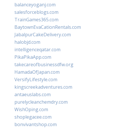
balanceyoganj.com
salesforceblogs.com
TrainGames365.com
BaytownEvaCationRentals.com
JabalpurCakeDelivery.com
halobjd.com
intelligenceqatar.com
PikaPikaApp.com
takecareofbusinessdfw.org
HamadaOfJapan.com
VersifyLifestyle.com
kingscreekadventures.com
antaeuslabs.com
purelycleanchemdry.com
WishOping.com
shoplegacee.com
bonvivantshop.com