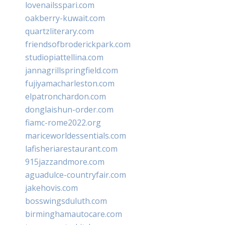
lovenailsspari.com
oakberry-kuwait.com
quartzliterary.com
friendsofbroderickpark.com
studiopiattellina.com
jannagrillspringfield.com
fujiyamacharleston.com
elpatronchardon.com
donglaishun-order.com
fiamc-rome2022.org
mariceworldessentials.com
lafisheriarestaurant.com
915jazzandmore.com
aguadulce-countryfair.com
jakehovis.com
bosswingsduluth.com
birminghamautocare.com