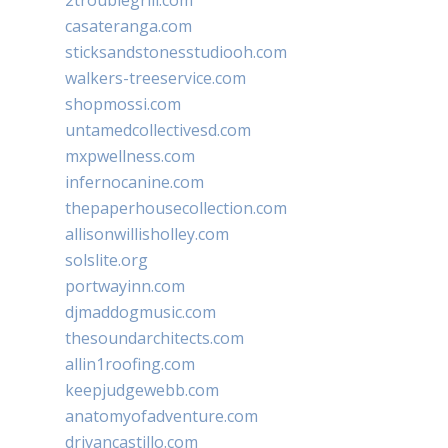
casateranga.com
sticksandstonesstudiooh.com
walkers-treeservice.com
shopmossi.com
untamedcollectivesd.com
mxpwellness.com
infernocanine.com
thepaperhousecollection.com
allisonwillisholley.com
solslite.org
portwayinn.com
djmaddogmusic.com
thesoundarchitects.com
allin1roofing.com
keepjudgewebb.com
anatomyofadventure.com
drivancastillo.com