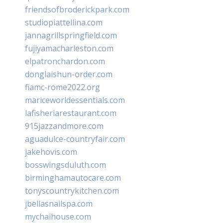
friendsofbroderickpark.com
studiopiattellina.com
jannagrillspringfield.com
fujiyamacharleston.com
elpatronchardon.com
donglaishun-order.com
fiamc-rome2022.org
mariceworldessentials.com
lafisheriarestaurant.com
915jazzandmore.com
aguadulce-countryfair.com
jakehovis.com
bosswingsduluth.com
birminghamautocare.com
tonyscountrykitchen.com
jbellasnailspa.com
mychaihouse.com