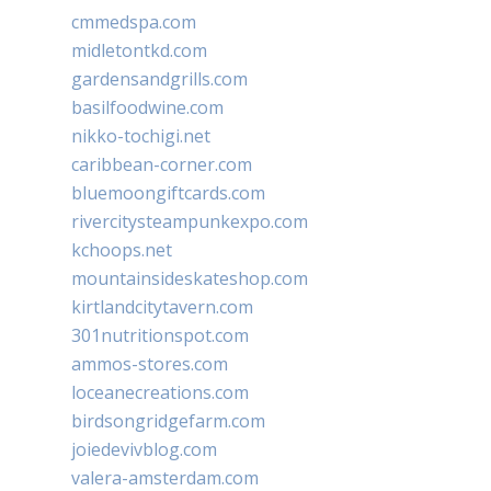
cmmedspa.com
midletontkd.com
gardensandgrills.com
basilfoodwine.com
nikko-tochigi.net
caribbean-corner.com
bluemoongiftcards.com
rivercitysteampunkexpo.com
kchoops.net
mountainsideskateshop.com
kirtlandcitytavern.com
301nutritionspot.com
ammos-stores.com
loceanecreations.com
birdsongridgefarm.com
joiedevivblog.com
valera-amsterdam.com