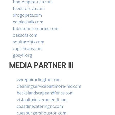
bbq-empire-usa.com
feedstoreva.com
drogopets.com
ediblechalk.com
tabletennisnearme.com
oaksofa.com
soultacohtx.com
capishcaps.com
gpsyfl.org
MEDIA PARTNER III
vwrepairarlington.com
cleaningservicebaltimore-md.com
beckslandscapeandfence.com
vistaaltadelveramendi.com
coastlinecateringnc.com
cuesburgershouston.com