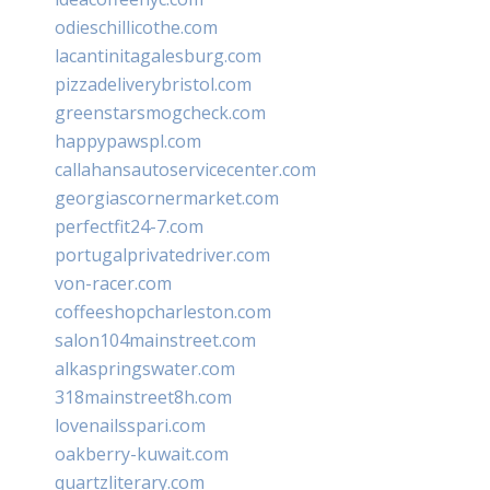
odieschillicothe.com
lacantinitagalesburg.com
pizzadeliverybristol.com
greenstarsmogcheck.com
happypawspl.com
callahansautoservicecenter.com
georgiascornermarket.com
perfectfit24-7.com
portugalprivatedriver.com
von-racer.com
coffeeshopcharleston.com
salon104mainstreet.com
alkaspringswater.com
318mainstreet8h.com
lovenailsspari.com
oakberry-kuwait.com
quartzliterary.com