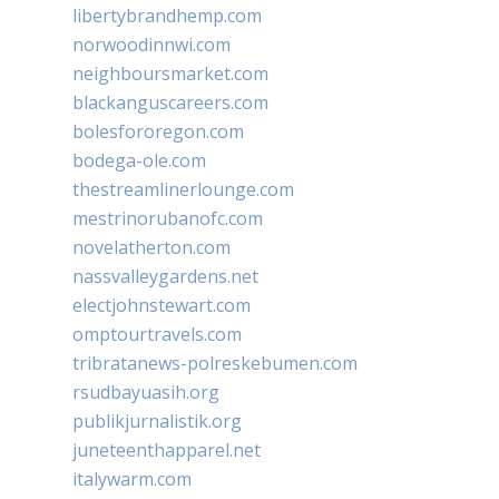
libertybrandhemp.com
norwoodinnwi.com
neighboursmarket.com
blackanguscareers.com
bolesfororegon.com
bodega-ole.com
thestreamlinerlounge.com
mestrinorubanofc.com
novelatherton.com
nassvalleygardens.net
electjohnstewart.com
omptourtravels.com
tribratanews-polreskebumen.com
rsudbayuasih.org
publikjurnalistik.org
juneteenthapparel.net
italywarm.com