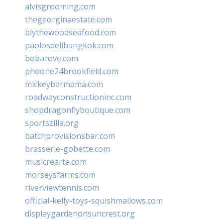
alvisgrooming.com
thegeorginaestate.com
blythewoodseafood.com
paolosdelibangkok.com
bobacove.com
phoone24brookfield.com
mickeybarmama.com
roadwayconstructioninc.com
shopdragonflyboutique.com
sportszilla.org
batchprovisionsbar.com
brasserie-gobette.com
musicrearte.com
morseysfarms.com
riverviewtennis.com
official-kelly-toys-squishmallows.com
displaygardenonsuncrest.org