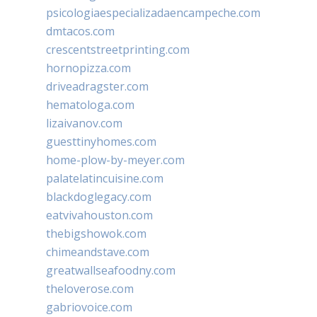
psicologiaespecializadaencampeche.com
dmtacos.com
crescentstreetprinting.com
hornopizza.com
driveadragster.com
hematologa.com
lizaivanov.com
guesttinyhomes.com
home-plow-by-meyer.com
palatelatincuisine.com
blackdoglegacy.com
eatvivahouston.com
thebigshowok.com
chimeandstave.com
greatwallseafoodny.com
theloverose.com
gabriovoice.com