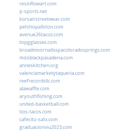
resinflowart.com
p-sports.net
korsairstreetwear.com
petshopallston.com
avenue26tacos.com
topgglasses.com
broadmoornailsspacoloradosprings.com
missblackpasadena.com
anneskitchen.org
valenciamarketytaqueria.com
reefrecordsllc.com
alawaffle.com
aryouthfishing.com
united-basketball.com
tios-tacos.com
cafecito-satx.com
graduacionviu2023.com