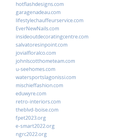
hotflashdesigns.com
garagenadeau.com
lifestylechauffeurservice.com
EverNewNails.com
insideoutdecoratingcentre.com
salvatoresinpoint.com
jovialfloralco.com
johnlscotthometeam.com
u-seehomes.com
watersportslagonissi.com
mischieffashion.com
eduwyre.com
retro-interiors.com
theblvd-boise.com
fpet2023.org
e-smart2022.org
ngrc2022.org