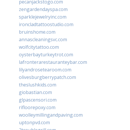
pecanjackstogo.com
zengardendayspa.com
sparklejewelryinc.com
ironcladtattoostudio.com
bruinshome.com
annascleaningsvc.com
wolfcitytattoo.com
oysterbayturkeytrot.com
lafronterarestauranteybar.com
lilyandrosetearoom.com
olivesburgberrypatch.com
theslushkids.com
giobastian.com
glpascensori.com
rifloorepoxy.com
woolleymillingandpaving.com
uptonpvd.com
2troublegrill.com