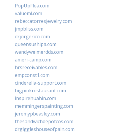
PopUpFlea.com
valueml.com
rebeccatorresjewelry.com
jmpbliss.com
drjorgerico.com
queensushipa.com
wendyweimerdds.com
ameri-camp.com
hrsreceivables.com
empconst1.com
cinderella-support.com
bigpinkrestaurant.com
inspirehuahin.com
memmingerspainting.com
jeremypbeasley.com
thesandwichdepotcos.com
drgiggleshouseofpain.com