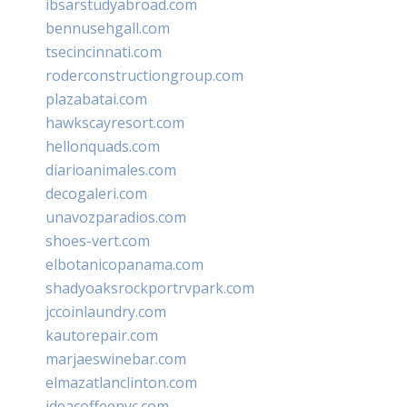
ibsarstudyabroad.com
bennusehgall.com
tsecincinnati.com
roderconstructiongroup.com
plazabatai.com
hawkscayresort.com
hellonquads.com
diarioanimales.com
decogaleri.com
unavozparadios.com
shoes-vert.com
elbotanicopanama.com
shadyoaksrockportrvpark.com
jccoinlaundry.com
kautorepair.com
marjaeswinebar.com
elmazatlanclinton.com
ideacoffeenyc.com