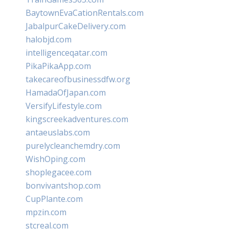
BaytownEvaCationRentals.com
JabalpurCakeDelivery.com
halobjd.com
intelligenceqatar.com
PikaPikaApp.com
takecareofbusinessdfw.org
HamadaOfJapan.com
VersifyLifestyle.com
kingscreekadventures.com
antaeuslabs.com
purelycleanchemdry.com
WishOping.com
shoplegacee.com
bonvivantshop.com
CupPlante.com
mpzin.com
stcreal.com