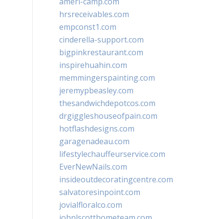
ameri-camp.com
hrsreceivables.com
empconst1.com
cinderella-support.com
bigpinkrestaurant.com
inspirehuahin.com
memmingerspainting.com
jeremypbeasley.com
thesandwichdepotcos.com
drgiggleshouseofpain.com
hotflashdesigns.com
garagenadeau.com
lifestylechauffeurservice.com
EverNewNails.com
insideoutdecoratingcentre.com
salvatoresinpoint.com
jovialfloralco.com
johnlscotthometeam.com