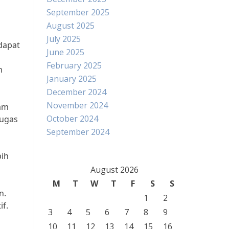
September 2025
August 2025
July 2025
dapat
June 2025
February 2025
n
January 2025
December 2024
November 2024
lam
October 2024
tugas
September 2024
bih
August 2026
M
T
W
T
F
S
S
n.
1
2
f.
3
4
5
6
7
8
9
10
11
12
13
14
15
16