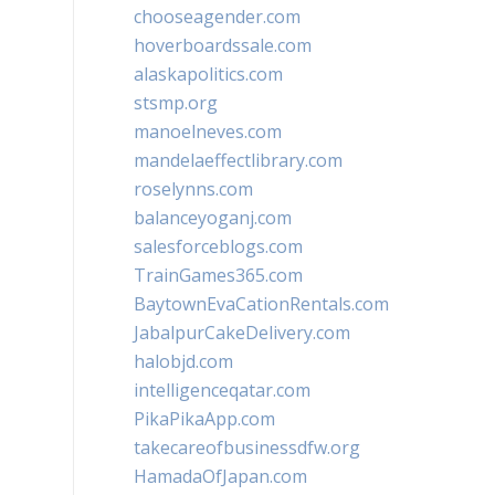
chooseagender.com
hoverboardssale.com
alaskapolitics.com
stsmp.org
manoelneves.com
mandelaeffectlibrary.com
roselynns.com
balanceyoganj.com
salesforceblogs.com
TrainGames365.com
BaytownEvaCationRentals.com
JabalpurCakeDelivery.com
halobjd.com
intelligenceqatar.com
PikaPikaApp.com
takecareofbusinessdfw.org
HamadaOfJapan.com