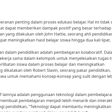
ranan penting dalam proses edukasi belajar. Hal ini tidak 
at dapat memberikan dampak positif yang besar terhadap
n yang dilakukan oleh John Hattie, seorang ahli pendidika
pat meningkatkan hasil belajar siswa hingga dua kali lipat.
akan dalam pendidikan adalah pembelajaran kolaboratif. Da
 bekerja sama dalam kelompok untuk menyelesaikan tugas-
erlibatan siswa dalam proses belajar dan meningkatkan
g dikatakan oleh Robert Slavin, seorang pakar pendidikan,
iswa untuk memahami konsep-konsep yang sulit dengan le
ktif lainnya adalah penggunaan teknologi dalam pembelajara
embuat pembelajaran menjadi lebih menarik dan interakti
ogi pendidikan, “Teknologi dapat membantu meningkatkan