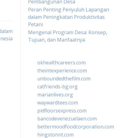
Pembangunan Desa
Peran Penting Penyuluh Lapangan
dalam Peningkatan Produktivitas
Petani
dalam
Mengenal Program Desa: Konsep,
nesia
Tujuan, dan Manfaatnya
okhealthcareers.com
theintexperience.com
unboundedthefilm.com
catfriends-bg.org
marianlives.org
waywardtees.com
pidfloorsexpress.com
bancodevenezuelaen.com
bettermoodfoodcorporation.com
hingstonnt.com