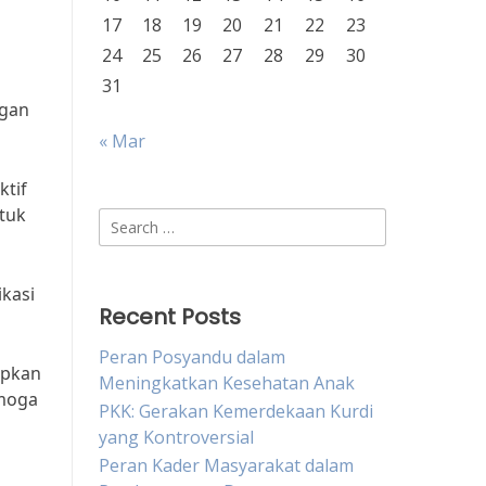
17
18
19
20
21
22
23
24
25
26
27
28
29
30
31
ngan
« Mar
ktif
ntuk
Search
for:
ikasi
Recent Posts
Peran Posyandu dalam
apkan
Meningkatkan Kesehatan Anak
emoga
PKK: Gerakan Kemerdekaan Kurdi
yang Kontroversial
Peran Kader Masyarakat dalam