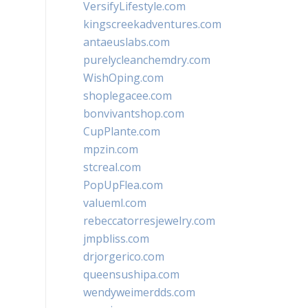
VersifyLifestyle.com
kingscreekadventures.com
antaeuslabs.com
purelycleanchemdry.com
WishOping.com
shoplegacee.com
bonvivantshop.com
CupPlante.com
mpzin.com
stcreal.com
PopUpFlea.com
valueml.com
rebeccatorresjewelry.com
jmpbliss.com
drjorgerico.com
queensushipa.com
wendyweimerdds.com