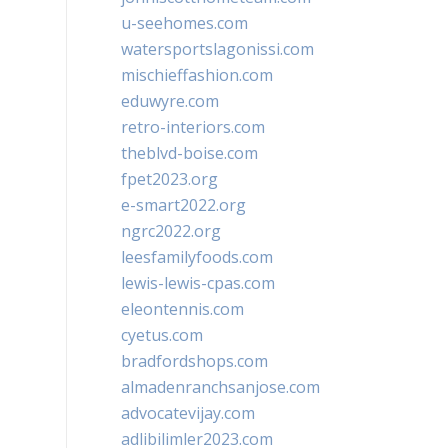
u-seehomes.com
watersportslagonissi.com
mischieffashion.com
eduwyre.com
retro-interiors.com
theblvd-boise.com
fpet2023.org
e-smart2022.org
ngrc2022.org
leesfamilyfoods.com
lewis-lewis-cpas.com
eleontennis.com
cyetus.com
bradfordshops.com
almadenranchsanjose.com
advocatevijay.com
adlibilimler2023.com