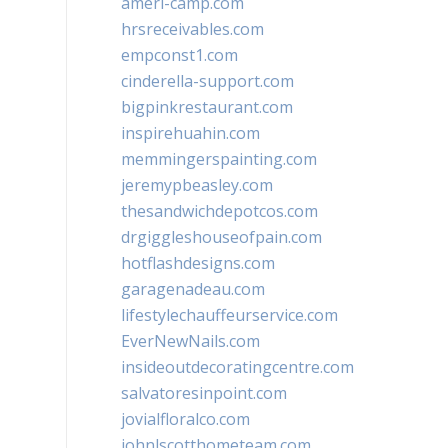
ameri-camp.com
hrsreceivables.com
empconst1.com
cinderella-support.com
bigpinkrestaurant.com
inspirehuahin.com
memmingerspainting.com
jeremypbeasley.com
thesandwichdepotcos.com
drgiggleshouseofpain.com
hotflashdesigns.com
garagenadeau.com
lifestylechauffeurservice.com
EverNewNails.com
insideoutdecoratingcentre.com
salvatoresinpoint.com
jovialfloralco.com
johnlscotthometeam.com