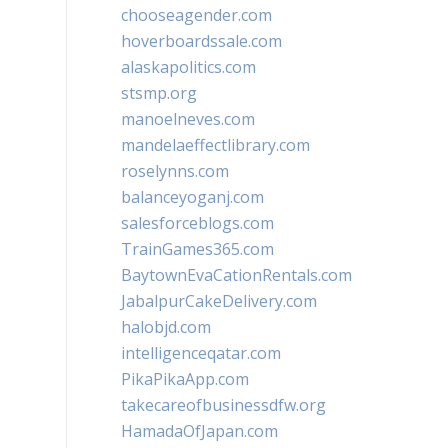
chooseagender.com
hoverboardssale.com
alaskapolitics.com
stsmp.org
manoelneves.com
mandelaeffectlibrary.com
roselynns.com
balanceyoganj.com
salesforceblogs.com
TrainGames365.com
BaytownEvaCationRentals.com
JabalpurCakeDelivery.com
halobjd.com
intelligenceqatar.com
PikaPikaApp.com
takecareofbusinessdfw.org
HamadaOfJapan.com