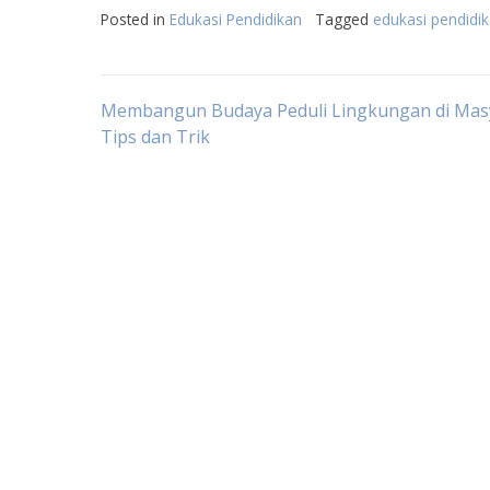
Posted in
Edukasi Pendidikan
Tagged
edukasi pendidi
Post
Membangun Budaya Peduli Lingkungan di Masy
Tips dan Trik
navigation