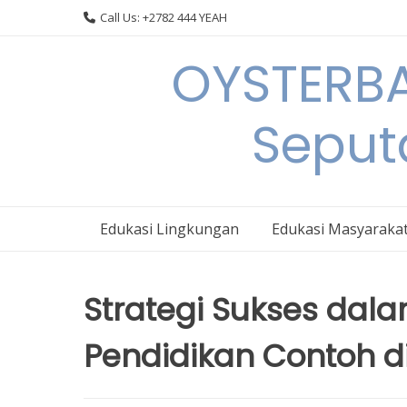
Skip
Call Us: +2782 444 YEAH
to
content
OYSTERBA
Seput
Edukasi Lingkungan
Edukasi Masyaraka
Strategi Sukses dal
Pendidikan Contoh d