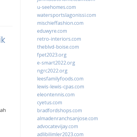
u-seehomes.com
watersportslagonissi.com
mischieffashion.com
eduwyre.com
ik
retro-interiors.com
theblvd-boise.com
fpet2023.org
e-smart2022.org
ngrc2022.org
leesfamilyfoods.com
lewis-lewis-cpas.com
eleontennis.com
cyetus.com
pah
bradfordshops.com
almadenranchsanjose.com
advocatevijay.com
adlibilimler2023.com