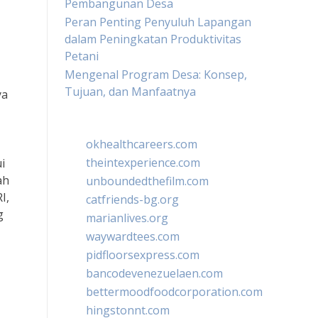
Pembangunan Desa
Peran Penting Penyuluh Lapangan
dalam Peningkatan Produktivitas
Petani
Mengenal Program Desa: Konsep,
Tujuan, dan Manfaatnya
ya
okhealthcareers.com
theintexperience.com
i
ah
unboundedthefilm.com
I,
catfriends-bg.org
g
marianlives.org
waywardtees.com
pidfloorsexpress.com
bancodevenezuelaen.com
bettermoodfoodcorporation.com
hingstonnt.com