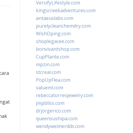
VersifyLifestyle.com
kingscreekadventures.com
antaeuslabs.com
purelycleanchemdry.com
WishOping.com
shoplegacee.com
bonvivantshop.com
CupPlante.com
mpzin.com
stcreal.com
cara
PopUpFlea.com
valueml.com
rebeccatorresjewelry.com
angat
jmpbliss.com
drjorgerico.com
anak
queensushipa.com
wendyweimerdds.com