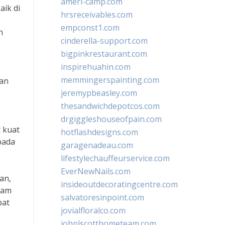
ameri-camp.com
ik di
hrsreceivables.com
empconst1.com
n
cinderella-support.com
bigpinkrestaurant.com
inspirehuahin.com
memmingerspainting.com
an
jeremypbeasley.com
thesandwichdepotcos.com
drgiggleshouseofpain.com
 kuat
hotflashdesigns.com
pada
garagenadeau.com
lifestylechauffeurservice.com
EverNewNails.com
an,
insideoutdecoratingcentre.com
lam
salvatoresinpoint.com
pat
jovialfloralco.com
johnlscotthometeam.com