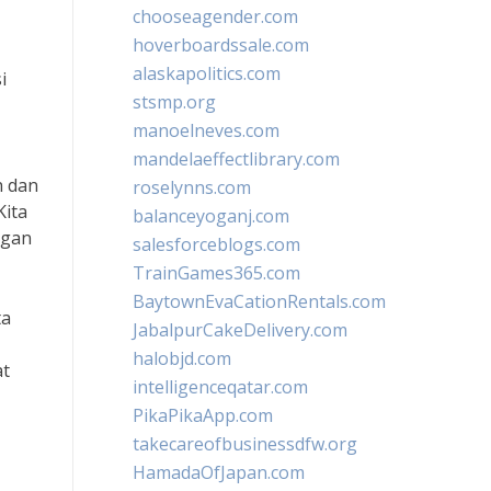
chooseagender.com
hoverboardssale.com
alaskapolitics.com
i
stsmp.org
manoelneves.com
mandelaeffectlibrary.com
h dan
roselynns.com
Kita
balanceyoganj.com
ngan
salesforceblogs.com
TrainGames365.com
BaytownEvaCationRentals.com
ta
JabalpurCakeDelivery.com
halobjd.com
at
intelligenceqatar.com
PikaPikaApp.com
takecareofbusinessdfw.org
HamadaOfJapan.com