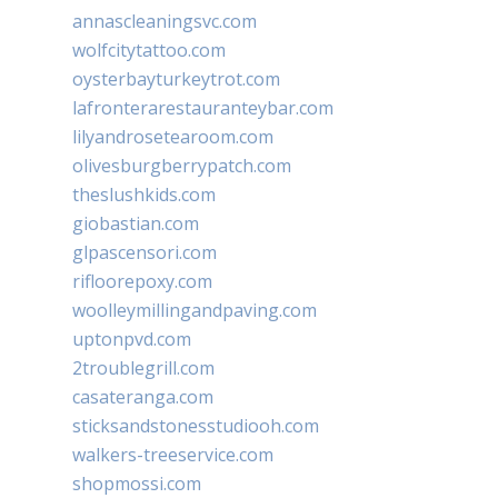
annascleaningsvc.com
wolfcitytattoo.com
oysterbayturkeytrot.com
lafronterarestauranteybar.com
lilyandrosetearoom.com
olivesburgberrypatch.com
theslushkids.com
giobastian.com
glpascensori.com
rifloorepoxy.com
woolleymillingandpaving.com
uptonpvd.com
2troublegrill.com
casateranga.com
sticksandstonesstudiooh.com
walkers-treeservice.com
shopmossi.com