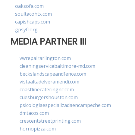
oaksofa.com
soultacohtx.com
capishcaps.com
gpsyfl.org
MEDIA PARTNER III
vwrepairarlington.com
cleaningservicebaltimore-md.com
beckslandscapeandfence.com
vistaaltadelveramendi.com
coastlinecateringnc.com
cuesburgershouston.com
psicologiaespecializadaencampeche.com
dmtacos.com
crescentstreetprinting.com
hornopizza.com