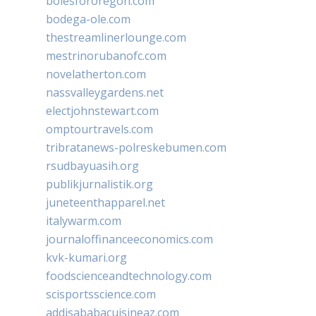
bolesfororegon.com
bodega-ole.com
thestreamlinerlounge.com
mestrinorubanofc.com
novelatherton.com
nassvalleygardens.net
electjohnstewart.com
omptourtravels.com
tribratanews-polreskebumen.com
rsudbayuasih.org
publikjurnalistik.org
juneteenthapparel.net
italywarm.com
journaloffinanceeconomics.com
kvk-kumari.org
foodscienceandtechnology.com
scisportsscience.com
addisababacuisineaz.com