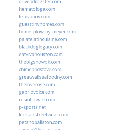
driveadragster.com
hematologa.com
lizaivanov.com
guesttinyhomes.com
home-plow-by-meyer.com
palatelatincuisine.com
blackdoglegacy.com
eatvivahouston.com
thebigshowok.com
chimeandstave.com
greatwallseafoodny.com
theloverose.com
gabriovoice.com
resinflowart.com
p-sports.net
korsairstreetwear.com
petshopallston.com
avenue26tacos.com