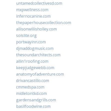
untamedcollectivesd.com
mxpwellness.com
infernocanine.com
thepaperhousecollection.com
allisonwillisholley.com
solslite.org
portwayinn.com
djmaddogmusic.com
thesoundarchitects.com
allin1roofing.com
keepjudgewebb.com
anatomyofadventure.com
drivancastillo.com
cmmedspa.com
midletontkd.com
gardensandgrills.com
basilfoodwine.com