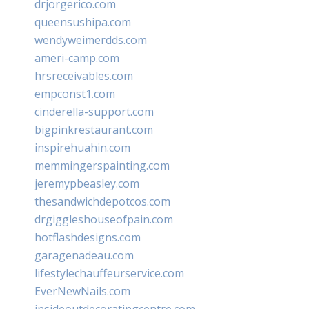
drjorgerico.com
queensushipa.com
wendyweimerdds.com
ameri-camp.com
hrsreceivables.com
empconst1.com
cinderella-support.com
bigpinkrestaurant.com
inspirehuahin.com
memmingerspainting.com
jeremypbeasley.com
thesandwichdepotcos.com
drgiggleshouseofpain.com
hotflashdesigns.com
garagenadeau.com
lifestylechauffeurservice.com
EverNewNails.com