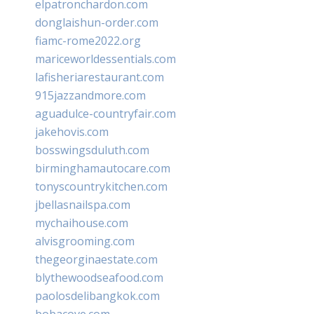
elpatronchardon.com
donglaishun-order.com
fiamc-rome2022.org
mariceworldessentials.com
lafisheriarestaurant.com
915jazzandmore.com
aguadulce-countryfair.com
jakehovis.com
bosswingsduluth.com
birminghamautocare.com
tonyscountrykitchen.com
jbellasnailspa.com
mychaihouse.com
alvisgrooming.com
thegeorginaestate.com
blythewoodseafood.com
paolosdelibangkok.com