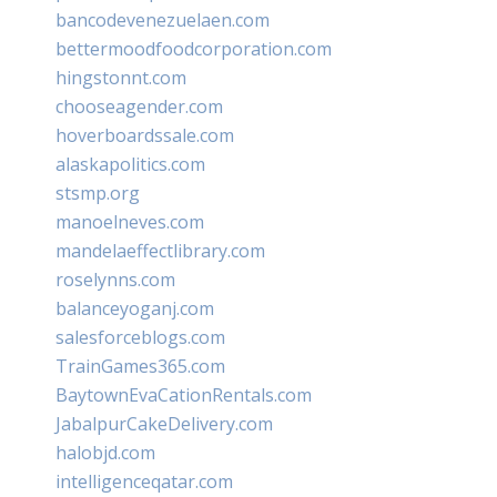
bancodevenezuelaen.com
bettermoodfoodcorporation.com
hingstonnt.com
chooseagender.com
hoverboardssale.com
alaskapolitics.com
stsmp.org
manoelneves.com
mandelaeffectlibrary.com
roselynns.com
balanceyoganj.com
salesforceblogs.com
TrainGames365.com
BaytownEvaCationRentals.com
JabalpurCakeDelivery.com
halobjd.com
intelligenceqatar.com