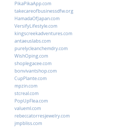
PikaPikaApp.com
takecareofbusinessdfw.org
HamadaOfJapan.com
VersifyLifestyle.com
kingscreekadventures.com
antaeuslabs.com
purelycleanchemdry.com
WishOping.com
shoplegacee.com
bonvivantshop.com
CupPlante.com
mpzin.com
stcreal.com
PopUpFlea.com
valueml.com
rebeccatorresjewelry.com
jmpbliss.com