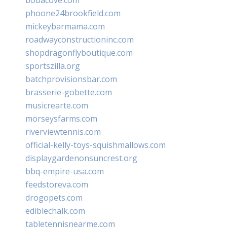
bobacove.com
phoone24brookfield.com
mickeybarmama.com
roadwayconstructioninc.com
shopdragonflyboutique.com
sportszilla.org
batchprovisionsbar.com
brasserie-gobette.com
musicrearte.com
morseysfarms.com
riverviewtennis.com
official-kelly-toys-squishmallows.com
displaygardenonsuncrest.org
bbq-empire-usa.com
feedstoreva.com
drogopets.com
ediblechalk.com
tabletennisnearme.com