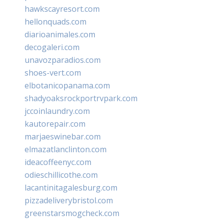
hawkscayresort.com
hellonquads.com
diarioanimales.com
decogaleri.com
unavozparadios.com
shoes-vert.com
elbotanicopanama.com
shadyoaksrockportrvpark.com
jccoinlaundry.com
kautorepair.com
marjaeswinebar.com
elmazatlanclinton.com
ideacoffeenyc.com
odieschillicothe.com
lacantinitagalesburg.com
pizzadeliverybristol.com
greenstarsmogcheck.com