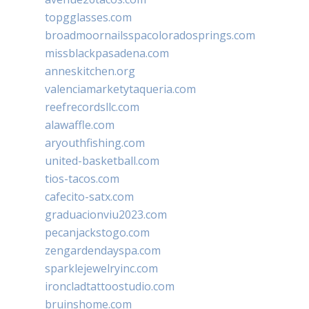
topgglasses.com
broadmoornailsspacoloradosprings.com
missblackpasadena.com
anneskitchen.org
valenciamarketytaqueria.com
reefrecordsllc.com
alawaffle.com
aryouthfishing.com
united-basketball.com
tios-tacos.com
cafecito-satx.com
graduacionviu2023.com
pecanjackstogo.com
zengardendayspa.com
sparklejewelryinc.com
ironcladtattoostudio.com
bruinshome.com