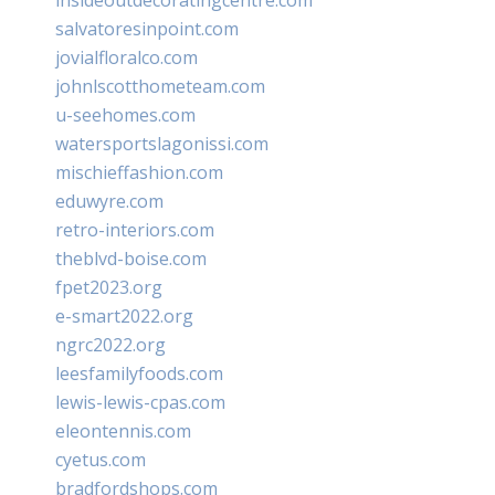
insideoutdecoratingcentre.com
salvatoresinpoint.com
jovialfloralco.com
johnlscotthometeam.com
u-seehomes.com
watersportslagonissi.com
mischieffashion.com
eduwyre.com
retro-interiors.com
theblvd-boise.com
fpet2023.org
e-smart2022.org
ngrc2022.org
leesfamilyfoods.com
lewis-lewis-cpas.com
eleontennis.com
cyetus.com
bradfordshops.com