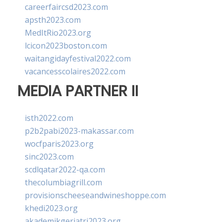
careerfaircsd2023.com
apsth2023.com
MedItRio2023.org
lcicon2023boston.com
waitangidayfestival2022.com
vacancesscolaires2022.com
MEDIA PARTNER II
isth2022.com
p2b2pabi2023-makassar.com
wocfparis2023.org
sinc2023.com
scdlqatar2022-qa.com
thecolumbiagrill.com
provisionscheeseandwineshoppe.com
khedi2023.org
akademikgeriatri2023.org