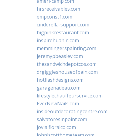
ameri-camp.com
hrsreceivables.com
empconst1.com
cinderella-support.com
bigpinkrestaurant.com
inspirehuahin.com
memmingerspainting.com
jeremypbeasley.com
thesandwichdepotcos.com
drgiggleshouseofpain.com
hotflashdesigns.com
garagenadeau.com
lifestylechauffeurservice.com
EverNewNails.com
insideoutdecoratingcentre.com
salvatoresinpoint.com
jovialfloralco.com
johnlscotthometeam.com