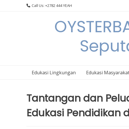
Skip
Call Us: +2782 444 YEAH
to
content
OYSTERBA
Seput
Edukasi Lingkungan
Edukasi Masyaraka
Tantangan dan Pelu
Edukasi Pendidikan d