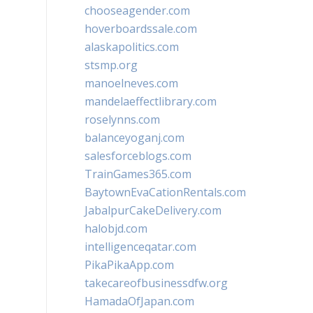
chooseagender.com
hoverboardssale.com
alaskapolitics.com
stsmp.org
manoelneves.com
mandelaeffectlibrary.com
roselynns.com
balanceyoganj.com
salesforceblogs.com
TrainGames365.com
BaytownEvaCationRentals.com
JabalpurCakeDelivery.com
halobjd.com
intelligenceqatar.com
PikaPikaApp.com
takecareofbusinessdfw.org
HamadaOfJapan.com