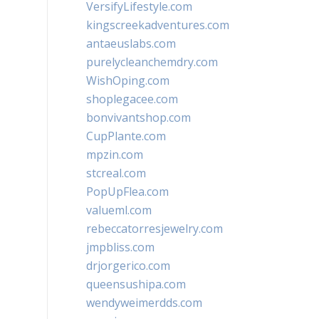
VersifyLifestyle.com
kingscreekadventures.com
antaeuslabs.com
purelycleanchemdry.com
WishOping.com
shoplegacee.com
bonvivantshop.com
CupPlante.com
mpzin.com
stcreal.com
PopUpFlea.com
valueml.com
rebeccatorresjewelry.com
jmpbliss.com
drjorgerico.com
queensushipa.com
wendyweimerdds.com