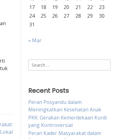
17
18
19
20
21
22
23
24
25
26
27
28
29
30
kan
31
« Mar
rti
Search
ntuk
for:
Recent Posts
Peran Posyandu dalam
Meningkatkan Kesehatan Anak
PKK: Gerakan Kemerdekaan Kurdi
akat:
yang Kontroversial
Lokal
Peran Kader Masyarakat dalam