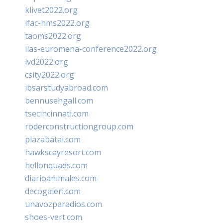
klivet2022.org
ifac-hms2022.org
taoms2022.org
iias-euromena-conference2022.org
ivd2022.org
csity2022.org
ibsarstudyabroad.com
bennusehgall.com
tsecincinnati.com
roderconstructiongroup.com
plazabatai.com
hawkscayresort.com
hellonquads.com
diarioanimales.com
decogaleri.com
unavozparadios.com
shoes-vert.com