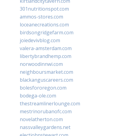
kirtlandcitytavern.com
301nutritionspot.com
ammos-stores.com
loceanecreations.com
birdsongridgefarm.com
joiedevivblog.com
valera-amsterdam.com
libertybrandhemp.com
norwoodinnwi.com
neighboursmarket.com
blackanguscareers.com
bolesfororegon.com
bodega-ole.com
thestreamlinerlounge.com
mestrinorubanofc.com
novelatherton.com
nassvalleygardens.net
electjohnstewart.com