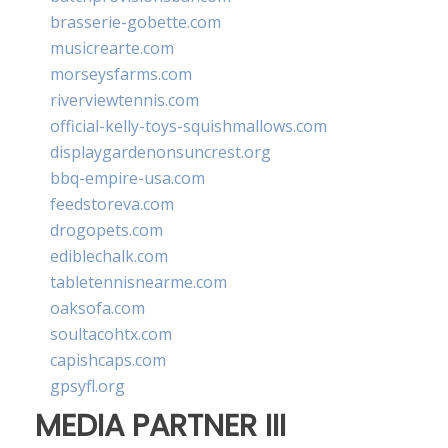
brasserie-gobette.com
musicrearte.com
morseysfarms.com
riverviewtennis.com
official-kelly-toys-squishmallows.com
displaygardenonsuncrest.org
bbq-empire-usa.com
feedstoreva.com
drogopets.com
ediblechalk.com
tabletennisnearme.com
oaksofa.com
soultacohtx.com
capishcaps.com
gpsyfl.org
MEDIA PARTNER III