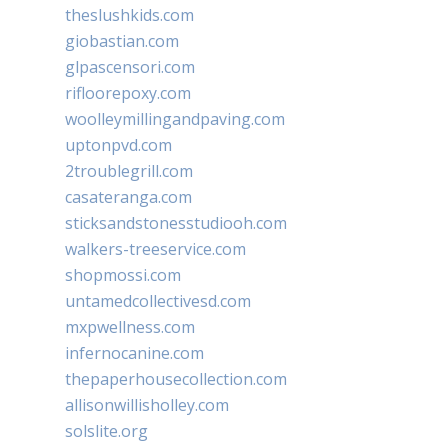
theslushkids.com
giobastian.com
glpascensori.com
rifloorepoxy.com
woolleymillingandpaving.com
uptonpvd.com
2troublegrill.com
casateranga.com
sticksandstonesstudiooh.com
walkers-treeservice.com
shopmossi.com
untamedcollectivesd.com
mxpwellness.com
infernocanine.com
thepaperhousecollection.com
allisonwillisholley.com
solslite.org