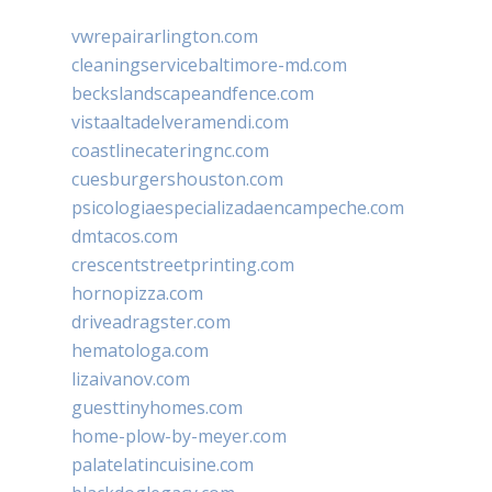
vwrepairarlington.com
cleaningservicebaltimore-md.com
beckslandscapeandfence.com
vistaaltadelveramendi.com
coastlinecateringnc.com
cuesburgershouston.com
psicologiaespecializadaencampeche.com
dmtacos.com
crescentstreetprinting.com
hornopizza.com
driveadragster.com
hematologa.com
lizaivanov.com
guesttinyhomes.com
home-plow-by-meyer.com
palatelatincuisine.com