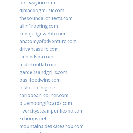
portwayinn.com
djmaddogmusic.com
thesoundarchitects.com
allin1roofing.com
keepjudgewebb.com
anatomyofadventure.com
drivancastillo.com
cmmedspa.com
midletontkd.com
gardensandgrills.com
basilfoodwine.com
nikko-tochigi.net
caribbean-corner.com
bluemoongiftcards.com
rivercitysteampunkexpo.com
kchoops.net
mountainsideskateshop.com