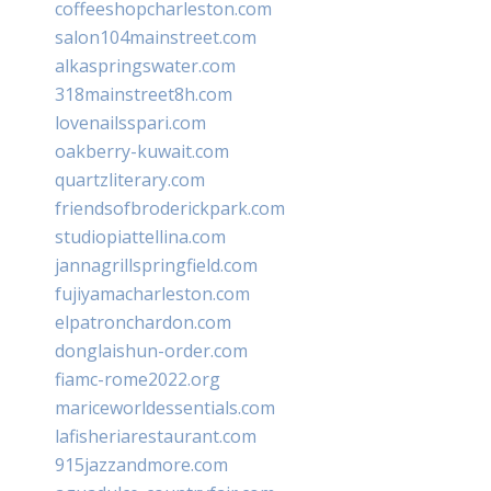
coffeeshopcharleston.com
salon104mainstreet.com
alkaspringswater.com
318mainstreet8h.com
lovenailsspari.com
oakberry-kuwait.com
quartzliterary.com
friendsofbroderickpark.com
studiopiattellina.com
jannagrillspringfield.com
fujiyamacharleston.com
elpatronchardon.com
donglaishun-order.com
fiamc-rome2022.org
mariceworldessentials.com
lafisheriarestaurant.com
915jazzandmore.com