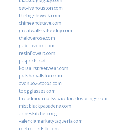
blackdoglegacy.com
eatvivahouston.com
thebigshowok.com
chimeandstave.com
greatwallseafoodny.com
theloverose.com
gabriovoice.com
resinflowart.com
p-sports.net
korsairstreetwear.com
petshopallston.com
avenue26tacos.com
topgglasses.com
broadmoornailsspacoloradosprings.com
missblackpasadena.com
anneskitchen.org
valenciamarketytaqueria.com
reefrecordsllc.com