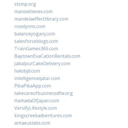
stsmp.org
manoelneves.com
mandelaeffectlibrary.com
roselynns.com
balanceyoganj.com
salesforceblogs.com
TrainGames365.com
BaytownEvaCationRentals.com
JabalpurCakeDelivery.com
halobjd.com
intelligenceqatar.com
PikaPikaApp.com
takecareofbusinessdfw.org
HamadaOfJapan.com
VersifyLifestyle.com
kingscreekadventures.com
antaeuslabs.com