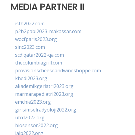
MEDIA PARTNER II
isth2022.com
p2b2pabi2023-makassar.com
wocfparis2023.org
sinc2023.com
scdlqatar2022-qa.com
thecolumbiagrill.com
provisionscheeseandwineshoppe.com
khedi2023.org
akademikgeriatri2023.org
marmarapediatri2023.org
emchie2023.org
girisimselradyoloji2022.org
utcd2022.org
biosensor2022.org
ialp2022.org