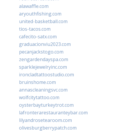
alawaffle.com
aryouthfishing.com
united-basketball.com
tios-tacos.com
cafecito-satx.com
graduacionviu2023.com
pecanjackstogo.com
zengardendayspa.com
sparklejewelryinc.com
ironcladtattoostudio.com
bruinshome.com
annascleaningsvc.com
wolfcitytattoo.com
oysterbayturkeytrot.com
lafronterarestauranteybar.com
lilyandrosetearoom.com
olivesburgberrypatch.com