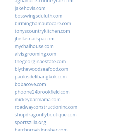
aguadulce-countryfair.com
jakehovis.com
bosswingsduluth.com
birminghamautocare.com
tonyscountrykitchen.com
jbellasnailspa.com
mychaihouse.com
alvisgrooming.com
thegeorginaestate.com
blythewoodseafood.com
paolosdelibangkok.com
bobacove.com
phoone24brookfield.com
mickeybarmama.com
roadwayconstructioninc.com
shopdragonflyboutique.com
sportszilla.org
batchprovisionsbar.com