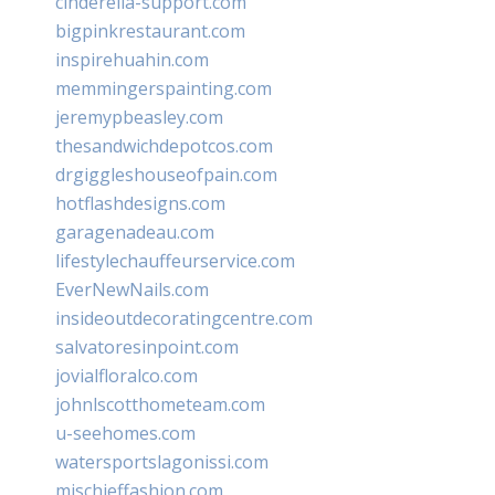
cinderella-support.com
bigpinkrestaurant.com
inspirehuahin.com
memmingerspainting.com
jeremypbeasley.com
thesandwichdepotcos.com
drgiggleshouseofpain.com
hotflashdesigns.com
garagenadeau.com
lifestylechauffeurservice.com
EverNewNails.com
insideoutdecoratingcentre.com
salvatoresinpoint.com
jovialfloralco.com
johnlscotthometeam.com
u-seehomes.com
watersportslagonissi.com
mischieffashion.com