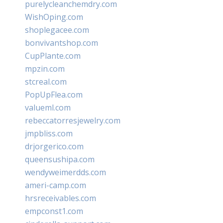
purelycleanchemdry.com
WishOping.com
shoplegacee.com
bonvivantshop.com
CupPlante.com
mpzin.com
stcreal.com
PopUpFlea.com
valueml.com
rebeccatorresjewelry.com
jmpbliss.com
drjorgerico.com
queensushipa.com
wendyweimerdds.com
ameri-camp.com
hrsreceivables.com
empconst1.com