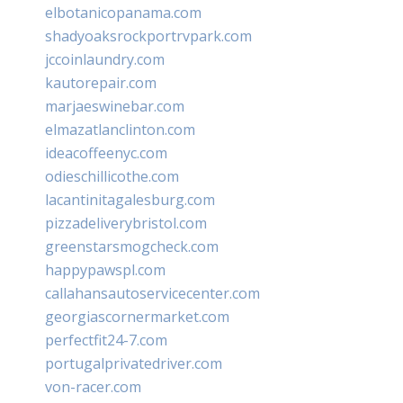
elbotanicopanama.com
shadyoaksrockportrvpark.com
jccoinlaundry.com
kautorepair.com
marjaeswinebar.com
elmazatlanclinton.com
ideacoffeenyc.com
odieschillicothe.com
lacantinitagalesburg.com
pizzadeliverybristol.com
greenstarsmogcheck.com
happypawspl.com
callahansautoservicecenter.com
georgiascornermarket.com
perfectfit24-7.com
portugalprivatedriver.com
von-racer.com