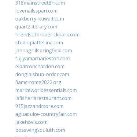
318mainstreet8h.com
lovenailsspari.com
oakberry-kuwait.com
quartzliterary.com
friendsofbroderickpark.com
studiopiattellina.com
jannagrillspringfield.com
fujiyamacharleston.com
elpatronchardon.com
donglaishun-order.com
fiamc-rome2022.org
mariceworldessentials.com
lafisheriarestaurant.com
915jazzandmore.com
aguadulce-countryfair.com
jakehovis.com
bosswingsduluth.com