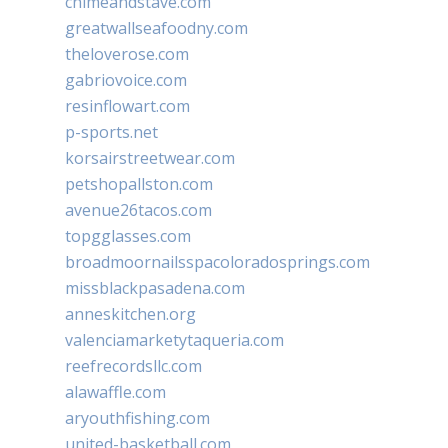
chimeandstave.com
greatwallseafoodny.com
theloverose.com
gabriovoice.com
resinflowart.com
p-sports.net
korsairstreetwear.com
petshopallston.com
avenue26tacos.com
topgglasses.com
broadmoornailsspacoloradosprings.com
missblackpasadena.com
anneskitchen.org
valenciamarketytaqueria.com
reefrecordsllc.com
alawaffle.com
aryouthfishing.com
united-basketball.com