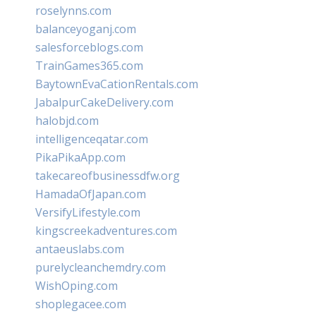
roselynns.com
balanceyoganj.com
salesforceblogs.com
TrainGames365.com
BaytownEvaCationRentals.com
JabalpurCakeDelivery.com
halobjd.com
intelligenceqatar.com
PikaPikaApp.com
takecareofbusinessdfw.org
HamadaOfJapan.com
VersifyLifestyle.com
kingscreekadventures.com
antaeuslabs.com
purelycleanchemdry.com
WishOping.com
shoplegacee.com