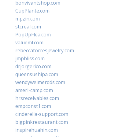
bonvivantshop.com
CupPlante.com
mpzin.com
stcreal.com
PopUpFlea.com
valueml.com
rebeccatorresjewelry.com
jmpbliss.com
drjorgerico.com
queensushipa.com
wendyweimerdds.com
ameri-camp.com
hrsreceivables.com
empconst1.com
cinderella-support.com
bigpinkrestaurant.com
inspirehuahin.com