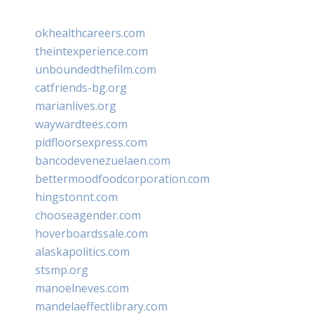
okhealthcareers.com
theintexperience.com
unboundedthefilm.com
catfriends-bg.org
marianlives.org
waywardtees.com
pidfloorsexpress.com
bancodevenezuelaen.com
bettermoodfoodcorporation.com
hingstonnt.com
chooseagender.com
hoverboardssale.com
alaskapolitics.com
stsmp.org
manoelneves.com
mandelaeffectlibrary.com