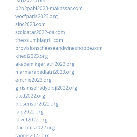
isth2022.com
p2b2pabi2023-makassar.com
wocfparis2023.org
sinc2023.com
scdlqatar2022-qa.com
thecolumbiagrill.com
provisionscheeseandwineshoppe.com
khedi2023.org
akademikgeriatri2023.org
marmarapediatri2023.org
emchie2023.org
girisimselradyoloji2022.org
utcd2022.org
biosensor2022.org
ialp2022.org
klivet2022.org
ifac-hms2022.org
taoms2022.org