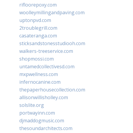
rifloorepoxy.com
woolleymillingandpaving.com
uptonpvd.com
2troublegrill.com
casateranga.com
sticksandstonesstudiooh.com
walkers-treeservice.com
shopmossi.com
untamedcollectivesd.com
mxpwellness.com
infernocanine.com
thepaperhousecollection.com
allisonwillisholley.com
solslite.org
portwayinn.com
djmaddogmusic.com
thesoundarchitects.com