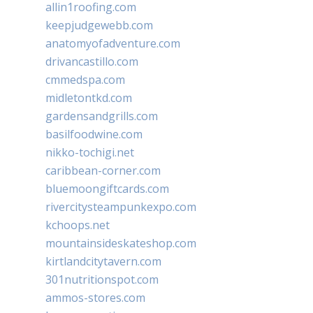
allin1roofing.com
keepjudgewebb.com
anatomyofadventure.com
drivancastillo.com
cmmedspa.com
midletontkd.com
gardensandgrills.com
basilfoodwine.com
nikko-tochigi.net
caribbean-corner.com
bluemoongiftcards.com
rivercitysteampunkexpo.com
kchoops.net
mountainsideskateshop.com
kirtlandcitytavern.com
301nutritionspot.com
ammos-stores.com