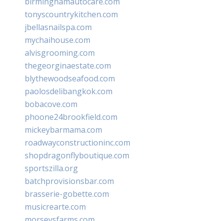
birminghamautocare.com
tonyscountrykitchen.com
jbellasnailspa.com
mychaihouse.com
alvisgrooming.com
thegeorginaestate.com
blythewoodseafood.com
paolosdelibangkok.com
bobacove.com
phoone24brookfield.com
mickeybarmama.com
roadwayconstructioninc.com
shopdragonflyboutique.com
sportszilla.org
batchprovisionsbar.com
brasserie-gobette.com
musicrearte.com
morseysfarms.com