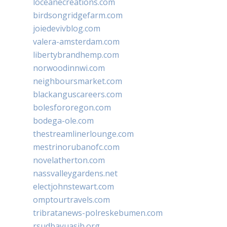
loceanecreations.com
birdsongridgefarm.com
joiedevivblog.com
valera-amsterdam.com
libertybrandhemp.com
norwoodinnwi.com
neighboursmarket.com
blackanguscareers.com
bolesfororegon.com
bodega-ole.com
thestreamlinerlounge.com
mestrinorubanofc.com
novelatherton.com
nassvalleygardens.net
electjohnstewart.com
omptourtravels.com
tribratanews-polreskebumen.com
rsudbayuasih.org