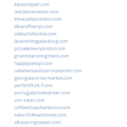
kautorepair.com
marjaeswinebar.com
elmazatlanclinton.com
ideacoffeenyc.com
odieschillicothe.com
lacantinitagalesburg.com
pizzadeliverybristol.com
greenstarsmogcheck.com
happypawspl.com
callahansautoservicecenter.com
georgiascornermarket.com
perfectfit24-7.com
portugalprivatedriver.com
von-racer.com
coffeeshopcharleston.com
salon104mainstreet.com
alkaspringswater.com