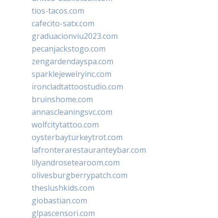
tios-tacos.com
cafecito-satx.com
graduacionviu2023.com
pecanjackstogo.com
zengardendayspa.com
sparklejewelryinc.com
ironcladtattoostudio.com
bruinshome.com
annascleaningsvc.com
wolfcitytattoo.com
oysterbayturkeytrot.com
lafronterarestauranteybar.com
lilyandrosetearoom.com
olivesburgberrypatch.com
theslushkids.com
giobastian.com
glpascensori.com