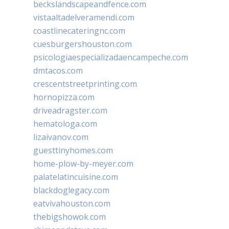
beckslandscapeandfence.com
vistaaltadelveramendi.com
coastlinecateringnc.com
cuesburgershouston.com
psicologiaespecializadaencampeche.com
dmtacos.com
crescentstreetprinting.com
hornopizza.com
driveadragster.com
hematologa.com
lizaivanov.com
guesttinyhomes.com
home-plow-by-meyer.com
palatelatincuisine.com
blackdoglegacy.com
eatvivahouston.com
thebigshowok.com