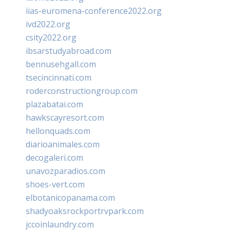
iias-euromena-conference2022.org
ivd2022.org
csity2022.org
ibsarstudyabroad.com
bennusehgall.com
tsecincinnati.com
roderconstructiongroup.com
plazabatai.com
hawkscayresort.com
hellonquads.com
diarioanimales.com
decogaleri.com
unavozparadios.com
shoes-vert.com
elbotanicopanama.com
shadyoaksrockportrvpark.com
jccoinlaundry.com