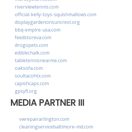
riverviewtennis.com
official-kelly-toys-squishmallows.com
displaygardenonsuncrest.org
bbq-empire-usa.com
feedstoreva.com
drogopets.com
ediblechalk.com
tabletennisnearme.com
oaksofa.com
soultacohtx.com
capishcaps.com
gpsyfl.org
MEDIA PARTNER III
vwrepairarlington.com
cleaningservicebaltimore-md.com