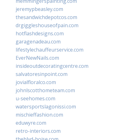
memmingerspainting.com
jeremypbeasley.com
thesandwichdepotcos.com
drgiggleshouseofpain.com
hotflashdesigns.com
garagenadeau.com
lifestylechauffeurservice.com
EverNewNails.com
insideoutdecoratingcentre.com
salvatoresinpoint.com
jovialfloralco.com
johnlscotthometeam.com
u-seehomes.com
watersportslagonissi.com
mischieffashion.com
eduwyre.com
retro-interiors.com
theblvd-boise.com