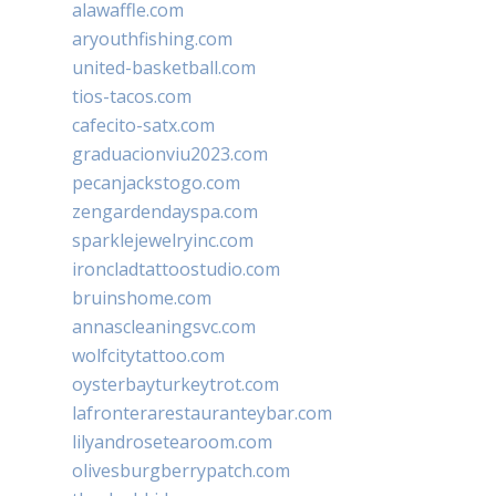
alawaffle.com
aryouthfishing.com
united-basketball.com
tios-tacos.com
cafecito-satx.com
graduacionviu2023.com
pecanjackstogo.com
zengardendayspa.com
sparklejewelryinc.com
ironcladtattoostudio.com
bruinshome.com
annascleaningsvc.com
wolfcitytattoo.com
oysterbayturkeytrot.com
lafronterarestauranteybar.com
lilyandrosetearoom.com
olivesburgberrypatch.com