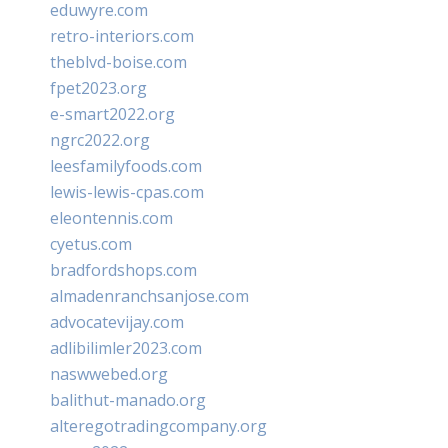
eduwyre.com
retro-interiors.com
theblvd-boise.com
fpet2023.org
e-smart2022.org
ngrc2022.org
leesfamilyfoods.com
lewis-lewis-cpas.com
eleontennis.com
cyetus.com
bradfordshops.com
almadenranchsanjose.com
advocatevijay.com
adlibilimler2023.com
naswwebed.org
balithut-manado.org
alteregotradingcompany.org