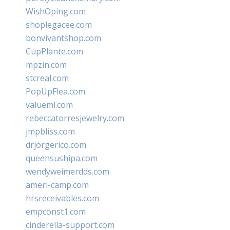
WishOping.com
shoplegacee.com
bonvivantshop.com
CupPlante.com
mpzin.com
stcreal.com
PopUpFlea.com
valueml.com
rebeccatorresjewelry.com
jmpbliss.com
drjorgerico.com
queensushipa.com
wendyweimerdds.com
ameri-camp.com
hrsreceivables.com
empconst1.com
cinderella-support.com