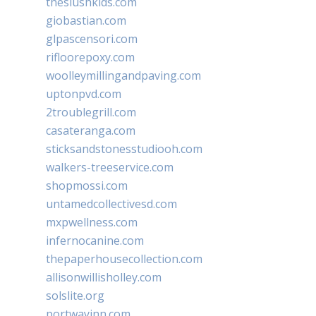
theslushkids.com
giobastian.com
glpascensori.com
rifloorepoxy.com
woolleymillingandpaving.com
uptonpvd.com
2troublegrill.com
casateranga.com
sticksandstonesstudiooh.com
walkers-treeservice.com
shopmossi.com
untamedcollectivesd.com
mxpwellness.com
infernocanine.com
thepaperhousecollection.com
allisonwillisholley.com
solslite.org
portwayinn.com