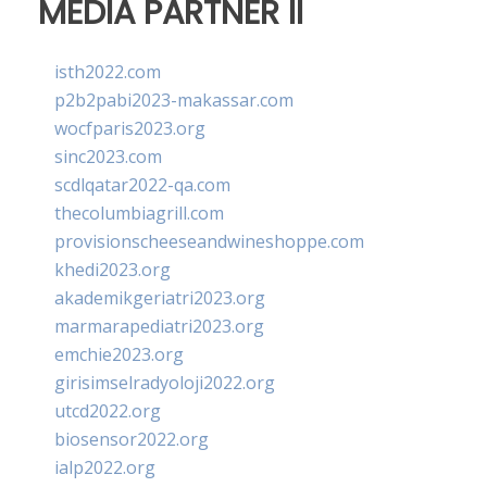
MEDIA PARTNER II
isth2022.com
p2b2pabi2023-makassar.com
wocfparis2023.org
sinc2023.com
scdlqatar2022-qa.com
thecolumbiagrill.com
provisionscheeseandwineshoppe.com
khedi2023.org
akademikgeriatri2023.org
marmarapediatri2023.org
emchie2023.org
girisimselradyoloji2022.org
utcd2022.org
biosensor2022.org
ialp2022.org