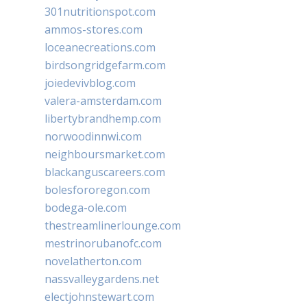
301nutritionspot.com
ammos-stores.com
loceanecreations.com
birdsongridgefarm.com
joiedevivblog.com
valera-amsterdam.com
libertybrandhemp.com
norwoodinnwi.com
neighboursmarket.com
blackanguscareers.com
bolesfororegon.com
bodega-ole.com
thestreamlinerlounge.com
mestrinorubanofc.com
novelatherton.com
nassvalleygardens.net
electjohnstewart.com