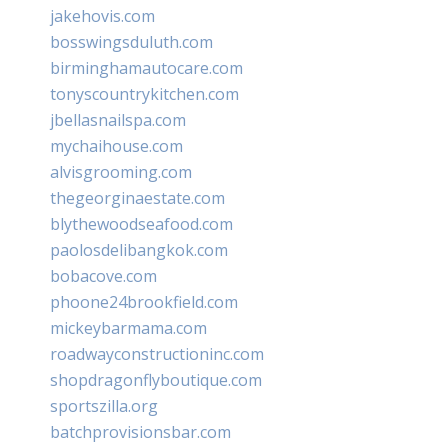
jakehovis.com
bosswingsduluth.com
birminghamautocare.com
tonyscountrykitchen.com
jbellasnailspa.com
mychaihouse.com
alvisgrooming.com
thegeorginaestate.com
blythewoodseafood.com
paolosdelibangkok.com
bobacove.com
phoone24brookfield.com
mickeybarmama.com
roadwayconstructioninc.com
shopdragonflyboutique.com
sportszilla.org
batchprovisionsbar.com