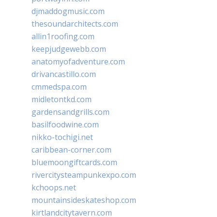
djmaddogmusic.com
thesoundarchitects.com
allin1roofing.com
keepjudgewebb.com
anatomyofadventure.com
drivancastillo.com
cmmedspa.com
midletontkd.com
gardensandgrills.com
basilfoodwine.com
nikko-tochigi.net
caribbean-corner.com
bluemoongiftcards.com
rivercitysteampunkexpo.com
kchoops.net
mountainsideskateshop.com
kirtlandcitytavern.com