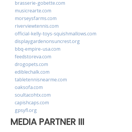
brasserie-gobette.com
musicrearte.com
morseysfarms.com
riverviewtennis.com
official-kelly-toys-squishmallows.com
displaygardenonsuncrest.org
bbq-empire-usa.com
feedstoreva.com
drogopets.com
ediblechalk.com
tabletennisnearme.com
oaksofa.com
soultacohtx.com
capishcaps.com
gpsyfl.org
MEDIA PARTNER III