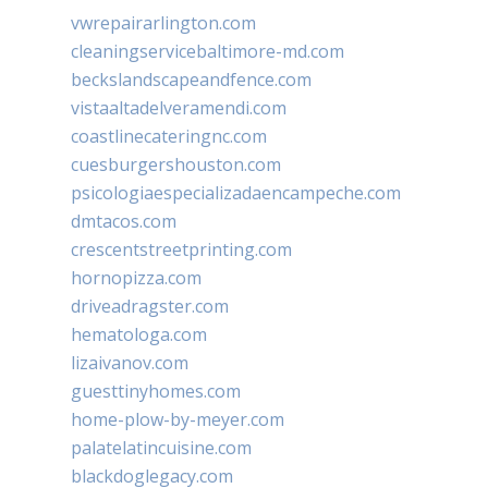
vwrepairarlington.com
cleaningservicebaltimore-md.com
beckslandscapeandfence.com
vistaaltadelveramendi.com
coastlinecateringnc.com
cuesburgershouston.com
psicologiaespecializadaencampeche.com
dmtacos.com
crescentstreetprinting.com
hornopizza.com
driveadragster.com
hematologa.com
lizaivanov.com
guesttinyhomes.com
home-plow-by-meyer.com
palatelatincuisine.com
blackdoglegacy.com