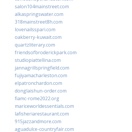
salon104mainstreet.com
alkaspringswater.com
318mainstreet8h.com
lovenailsspari.com
oakberry-kuwait.com
quartzliterary.com
friendsofbroderickpark.com
studiopiattellina.com
jannagrillspringfield.com
fujiyamacharleston.com
elpatronchardon.com
donglaishun-order.com
fiamc-rome2022.org
mariceworldessentials.com
lafisheriarestaurant.com
915jazzandmore.com
aguadulce-countryfair.com