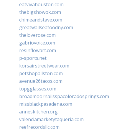
eatvivahouston.com
thebigshowok.com
chimeandstave.com
greatwallseafoodny.com
theloverose.com
gabriovoice.com
resinflowart.com
p-sports.net
korsairstreetwear.com
petshopallston.com
avenue26tacos.com
topgglasses.com
broadmoornailsspacoloradosprings.com
missblackpasadena.com
anneskitchen.org
valenciamarketytaqueria.com
reefrecordsllc.com