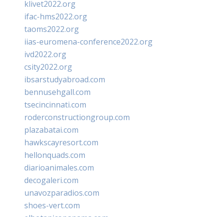
klivet2022.org
ifac-hms2022.org
taoms2022.org
iias-euromena-conference2022.org
ivd2022.org
csity2022.org
ibsarstudyabroad.com
bennusehgall.com
tsecincinnati.com
roderconstructiongroup.com
plazabatai.com
hawkscayresort.com
hellonquads.com
diarioanimales.com
decogaleri.com
unavozparadios.com
shoes-vert.com