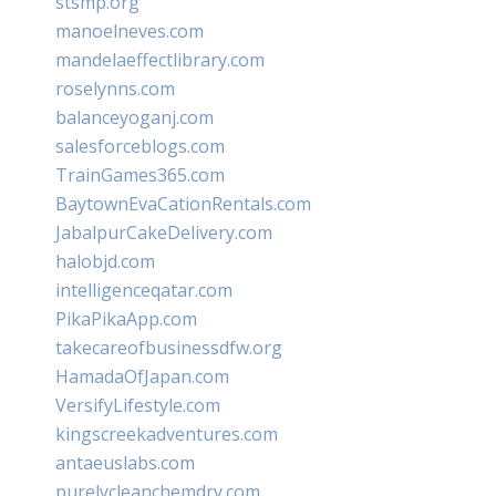
stsmp.org
manoelneves.com
mandelaeffectlibrary.com
roselynns.com
balanceyoganj.com
salesforceblogs.com
TrainGames365.com
BaytownEvaCationRentals.com
JabalpurCakeDelivery.com
halobjd.com
intelligenceqatar.com
PikaPikaApp.com
takecareofbusinessdfw.org
HamadaOfJapan.com
VersifyLifestyle.com
kingscreekadventures.com
antaeuslabs.com
purelycleanchemdry.com