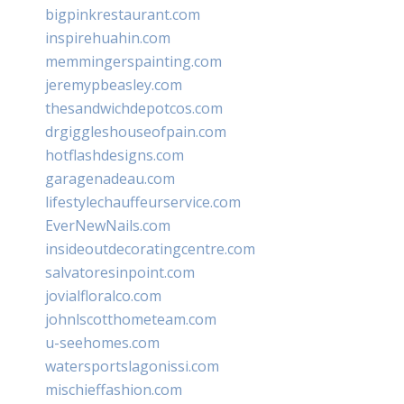
bigpinkrestaurant.com
inspirehuahin.com
memmingerspainting.com
jeremypbeasley.com
thesandwichdepotcos.com
drgiggleshouseofpain.com
hotflashdesigns.com
garagenadeau.com
lifestylechauffeurservice.com
EverNewNails.com
insideoutdecoratingcentre.com
salvatoresinpoint.com
jovialfloralco.com
johnlscotthometeam.com
u-seehomes.com
watersportslagonissi.com
mischieffashion.com