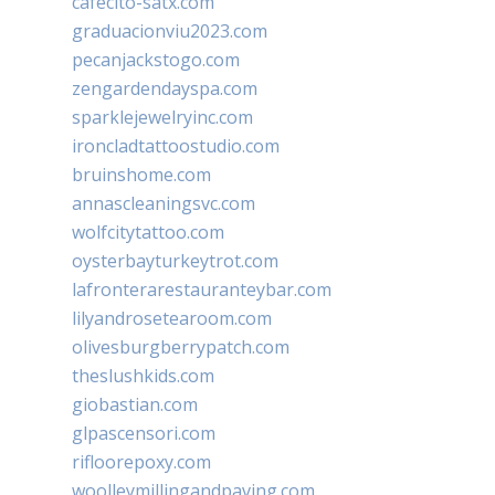
cafecito-satx.com
graduacionviu2023.com
pecanjackstogo.com
zengardendayspa.com
sparklejewelryinc.com
ironcladtattoostudio.com
bruinshome.com
annascleaningsvc.com
wolfcitytattoo.com
oysterbayturkeytrot.com
lafronterarestauranteybar.com
lilyandrosetearoom.com
olivesburgberrypatch.com
theslushkids.com
giobastian.com
glpascensori.com
rifloorepoxy.com
woolleymillingandpaving.com