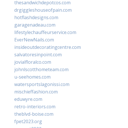
thesandwichdepotcos.com
drgiggleshouseofpain.com
hotflashdesigns.com
garagenadeau.com
lifestylechauffeurservice.com
EverNewNails.com
insideoutdecoratingcentre.com
salvatoresinpoint.com
jovialfloralco.com
johnlscotthometeam.com
u-seehomes.com
watersportslagonissi.com
mischieffashion.com
eduwyre.com
retro-interiors.com
theblvd-boise.com
fpet2023.org