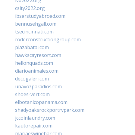
ivd2022.org
csity2022.org
ibsarstudyabroad.com
bennusehgall.com
tsecincinnati.com
roderconstructiongroup.com
plazabatai.com
hawkscayresort.com
hellonquads.com
diarioanimales.com
decogaleri.com
unavozparadios.com
shoes-vert.com
elbotanicopanama.com
shadyoaksrockportrvpark.com
jccoinlaundry.com
kautorepair.com
marjaeswinebar.com