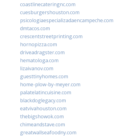
coastlinecateringnc.com
cuesburgershouston.com
psicologiaespecializadaencampeche.com
dmtacos.com
crescentstreetprinting.com
hornopizza.com
driveadragster.com
hematologa.com
lizaivanov.com
guesttinyhomes.com
home-plow-by-meyer.com
palatelatincuisine.com
blackdoglegacy.com
eatvivahouston.com
thebigshowok.com
chimeandstave.com
greatwallseafoodny.com