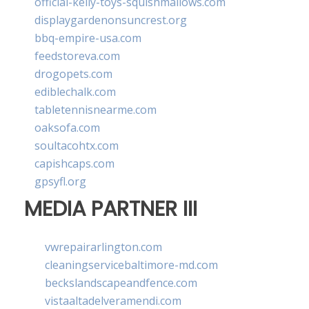
official-kelly-toys-squishmallows.com
displaygardenonsuncrest.org
bbq-empire-usa.com
feedstoreva.com
drogopets.com
ediblechalk.com
tabletennisnearme.com
oaksofa.com
soultacohtx.com
capishcaps.com
gpsyfl.org
MEDIA PARTNER III
vwrepairarlington.com
cleaningservicebaltimore-md.com
beckslandscapeandfence.com
vistaaltadelveramendi.com