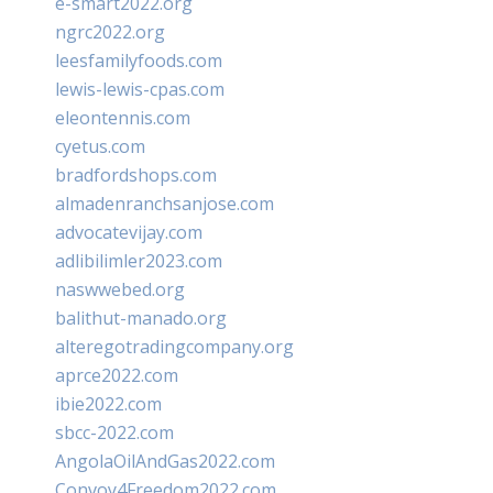
e-smart2022.org
ngrc2022.org
leesfamilyfoods.com
lewis-lewis-cpas.com
eleontennis.com
cyetus.com
bradfordshops.com
almadenranchsanjose.com
advocatevijay.com
adlibilimler2023.com
naswwebed.org
balithut-manado.org
alteregotradingcompany.org
aprce2022.com
ibie2022.com
sbcc-2022.com
AngolaOilAndGas2022.com
Convoy4Freedom2022.com