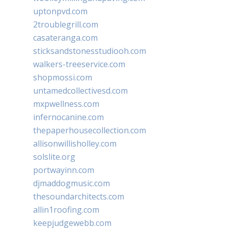
uptonpvd.com
2troublegrill.com
casateranga.com
sticksandstonesstudiooh.com
walkers-treeservice.com
shopmossi.com
untamedcollectivesd.com
mxpwellness.com
infernocanine.com
thepaperhousecollection.com
allisonwillisholley.com
solslite.org
portwayinn.com
djmaddogmusic.com
thesoundarchitects.com
allin1roofing.com
keepjudgewebb.com