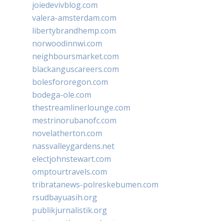
joiedevivblog.com
valera-amsterdam.com
libertybrandhemp.com
norwoodinnwi.com
neighboursmarket.com
blackanguscareers.com
bolesfororegon.com
bodega-ole.com
thestreamlinerlounge.com
mestrinorubanofc.com
novelatherton.com
nassvalleygardens.net
electjohnstewart.com
omptourtravels.com
tribratanews-polreskebumen.com
rsudbayuasih.org
publikjurnalistik.org