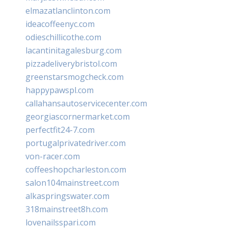
elmazatlanclinton.com
ideacoffeenyc.com
odieschillicothe.com
lacantinitagalesburg.com
pizzadeliverybristol.com
greenstarsmogcheck.com
happypawspl.com
callahansautoservicecenter.com
georgiascornermarket.com
perfectfit24-7.com
portugalprivatedriver.com
von-racer.com
coffeeshopcharleston.com
salon104mainstreet.com
alkaspringswater.com
318mainstreet8h.com
lovenailsspari.com