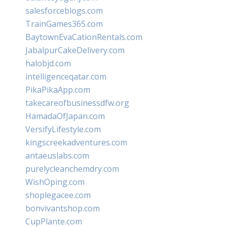
salesforceblogs.com
TrainGames365.com
BaytownEvaCationRentals.com
JabalpurCakeDelivery.com
halobjd.com
intelligenceqatar.com
PikaPikaApp.com
takecareofbusinessdfw.org
HamadaOfJapan.com
VersifyLifestyle.com
kingscreekadventures.com
antaeuslabs.com
purelycleanchemdry.com
WishOping.com
shoplegacee.com
bonvivantshop.com
CupPlante.com