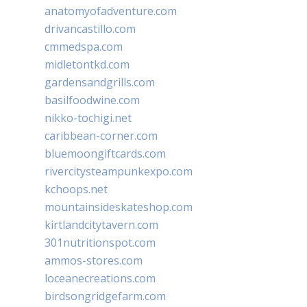
anatomyofadventure.com
drivancastillo.com
cmmedspa.com
midletontkd.com
gardensandgrills.com
basilfoodwine.com
nikko-tochigi.net
caribbean-corner.com
bluemoongiftcards.com
rivercitysteampunkexpo.com
kchoops.net
mountainsideskateshop.com
kirtlandcitytavern.com
301nutritionspot.com
ammos-stores.com
loceanecreations.com
birdsongridgefarm.com