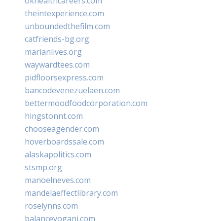
okhealthcareers.com
theintexperience.com
unboundedthefilm.com
catfriends-bg.org
marianlives.org
waywardtees.com
pidfloorsexpress.com
bancodevenezuelaen.com
bettermoodfoodcorporation.com
hingstonnt.com
chooseagender.com
hoverboardssale.com
alaskapolitics.com
stsmp.org
manoelneves.com
mandelaeffectlibrary.com
roselynns.com
balanceyoganj.com