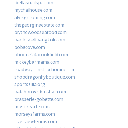
jbellasnailspa.com
mychaihouse.com
alvisgrooming.com
thegeorginaestate.com
blythewoodseafood.com
paolosdelibangkok.com
bobacove.com
phoone24brookfield.com
mickeybarmama.com
roadwayconstructioninc.com
shopdragonflyboutique.com
sportszilla.org
batchprovisionsbar.com
brasserie-gobette.com
musicrearte.com
morseysfarms.com
riverviewtennis.com