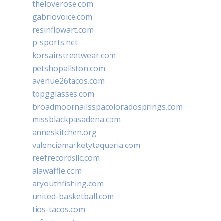
theloverose.com
gabriovoice.com
resinflowart.com
p-sports.net
korsairstreetwear.com
petshopallston.com
avenue26tacos.com
topgglasses.com
broadmoornailsspacoloradosprings.com
missblackpasadena.com
anneskitchen.org
valenciamarketytaqueria.com
reefrecordsllc.com
alawaffle.com
aryouthfishing.com
united-basketball.com
tios-tacos.com