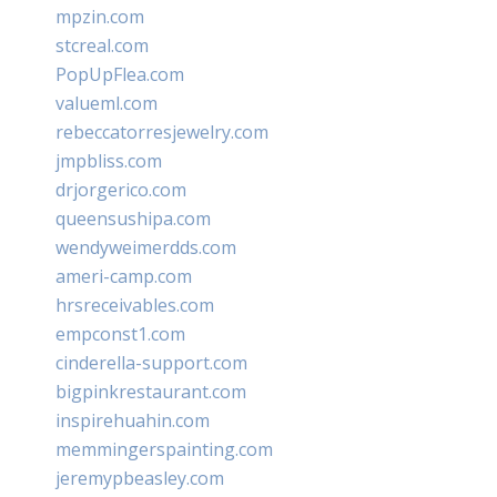
mpzin.com
stcreal.com
PopUpFlea.com
valueml.com
rebeccatorresjewelry.com
jmpbliss.com
drjorgerico.com
queensushipa.com
wendyweimerdds.com
ameri-camp.com
hrsreceivables.com
empconst1.com
cinderella-support.com
bigpinkrestaurant.com
inspirehuahin.com
memmingerspainting.com
jeremypbeasley.com