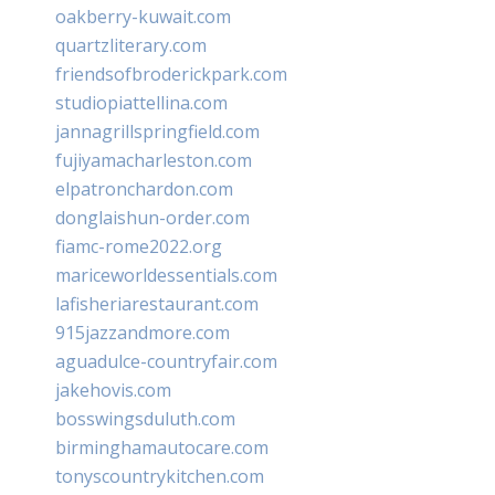
oakberry-kuwait.com
quartzliterary.com
friendsofbroderickpark.com
studiopiattellina.com
jannagrillspringfield.com
fujiyamacharleston.com
elpatronchardon.com
donglaishun-order.com
fiamc-rome2022.org
mariceworldessentials.com
lafisheriarestaurant.com
915jazzandmore.com
aguadulce-countryfair.com
jakehovis.com
bosswingsduluth.com
birminghamautocare.com
tonyscountrykitchen.com