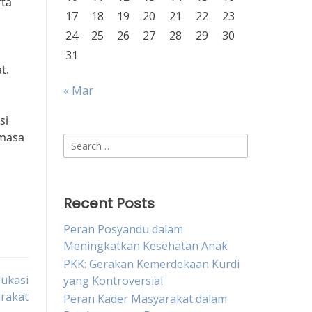
rta
17
18
19
20
21
22
23
24
25
26
27
28
29
30
31
t.
« Mar
si
 masa
Search
for:
Recent Posts
Peran Posyandu dalam
Meningkatkan Kesehatan Anak
PKK: Gerakan Kemerdekaan Kurdi
ukasi
yang Kontroversial
rakat
Peran Kader Masyarakat dalam