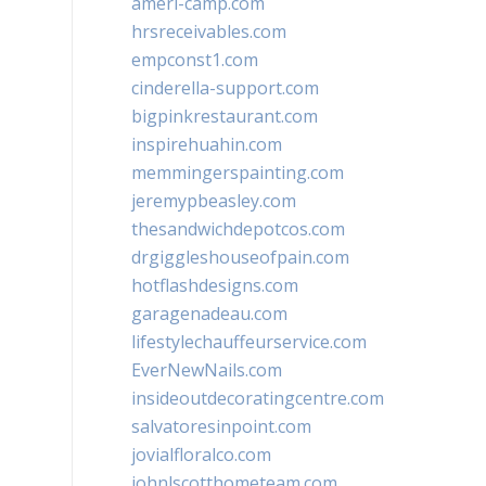
ameri-camp.com
hrsreceivables.com
empconst1.com
cinderella-support.com
bigpinkrestaurant.com
inspirehuahin.com
memmingerspainting.com
jeremypbeasley.com
thesandwichdepotcos.com
drgiggleshouseofpain.com
hotflashdesigns.com
garagenadeau.com
lifestylechauffeurservice.com
EverNewNails.com
insideoutdecoratingcentre.com
salvatoresinpoint.com
jovialfloralco.com
johnlscotthometeam.com