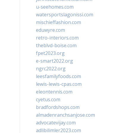
u-seehomes.com
watersportslagonissi.com
mischieffashion.com
eduwyre.com
retro-interiors.com
theblvd-boise.com
fpet2023.org
e-smart2022.org
ngrc2022.org
leesfamilyfoods.com
lewis-lewis-cpas.com
eleontennis.com
cyetus.com
bradfordshops.com
almadenranchsanjose.com
advocatevijay.com
adlibilimler2023.com