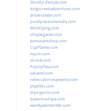
VersifyLifestyle.com
kingscreekadventures.com
antaeuslabs.com
purelycleanchemdry.com
WishOping.com
shoplegacee.com
bonvivantshop.com
CupPlante.com
mpzin.com
stcreal.com
PopUpFlea.com
valueml.com
rebeccatorresjewelry.com
jmpbliss.com
drjorgerico.com
queensushipa.com
wendyweimerdds.com