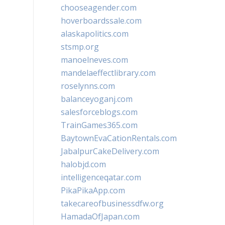
chooseagender.com
hoverboardssale.com
alaskapolitics.com
stsmp.org
manoelneves.com
mandelaeffectlibrary.com
roselynns.com
balanceyoganj.com
salesforceblogs.com
TrainGames365.com
BaytownEvaCationRentals.com
JabalpurCakeDelivery.com
halobjd.com
intelligenceqatar.com
PikaPikaApp.com
takecareofbusinessdfw.org
HamadaOfJapan.com