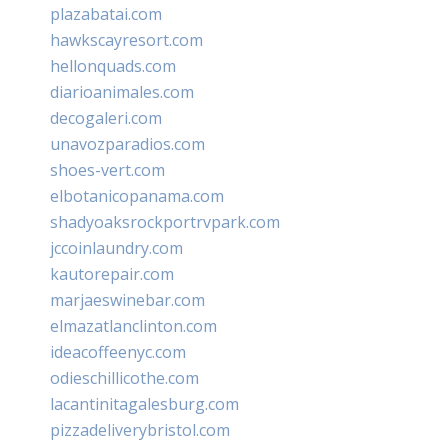
plazabatai.com
hawkscayresort.com
hellonquads.com
diarioanimales.com
decogaleri.com
unavozparadios.com
shoes-vert.com
elbotanicopanama.com
shadyoaksrockportrvpark.com
jccoinlaundry.com
kautorepair.com
marjaeswinebar.com
elmazatlanclinton.com
ideacoffeenyc.com
odieschillicothe.com
lacantinitagalesburg.com
pizzadeliverybristol.com