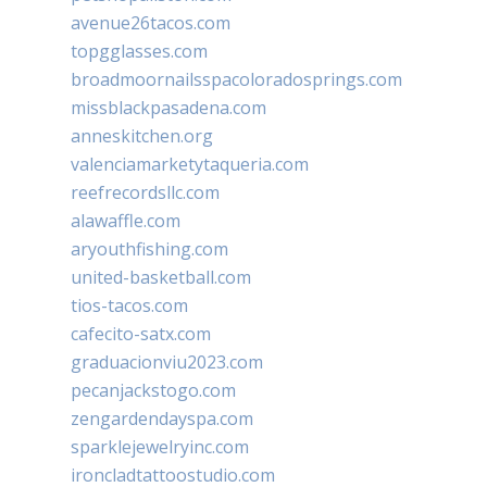
avenue26tacos.com
topgglasses.com
broadmoornailsspacoloradosprings.com
missblackpasadena.com
anneskitchen.org
valenciamarketytaqueria.com
reefrecordsllc.com
alawaffle.com
aryouthfishing.com
united-basketball.com
tios-tacos.com
cafecito-satx.com
graduacionviu2023.com
pecanjackstogo.com
zengardendayspa.com
sparklejewelryinc.com
ironcladtattoostudio.com