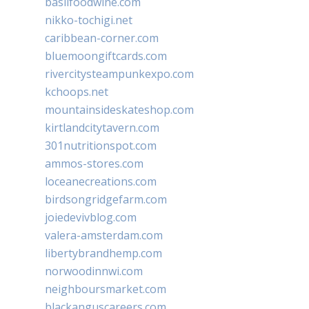
basilfoodwine.com
nikko-tochigi.net
caribbean-corner.com
bluemoongiftcards.com
rivercitysteampunkexpo.com
kchoops.net
mountainsideskateshop.com
kirtlandcitytavern.com
301nutritionspot.com
ammos-stores.com
loceanecreations.com
birdsongridgefarm.com
joiedevivblog.com
valera-amsterdam.com
libertybrandhemp.com
norwoodinnwi.com
neighboursmarket.com
blackanguscareers.com