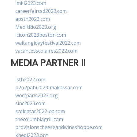
imkl2023.com
careerfaircsd2023.com
apsth2023.com
MedItRio2023.org
lcicon2023boston.com
waitangidayfestival2022.com
vacancesscolaires2022.com
MEDIA PARTNER II
isth2022.com
p2b2pabi2023-makassar.com
wocfparis2023.org
sinc2023.com
scdlqatar2022-qa.com
thecolumbiagrill.com
provisionscheeseandwineshoppe.com
khedi2023.org