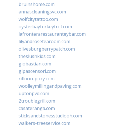
bruinshome.com
annascleaningsvc.com
wolfcitytattoo.com
oysterbayturkeytrot.com
lafronterarestauranteybar.com
lilyandrosetearoom.com
olivesburgberrypatch.com
theslushkids.com
giobastian.com
glpascensori.com
rifloorepoxy.com
woolleymillingandpaving.com
uptonpvd.com
2troublegrill.com
casateranga.com
sticksandstonesstudiooh.com
walkers-treeservice.com