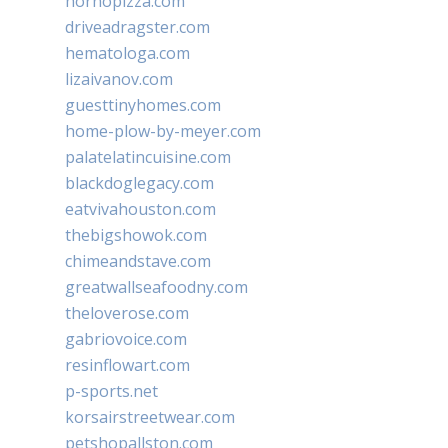
hornopizza.com
driveadragster.com
hematologa.com
lizaivanov.com
guesttinyhomes.com
home-plow-by-meyer.com
palatelatincuisine.com
blackdoglegacy.com
eatvivahouston.com
thebigshowok.com
chimeandstave.com
greatwallseafoodny.com
theloverose.com
gabriovoice.com
resinflowart.com
p-sports.net
korsairstreetwear.com
petshopallston.com