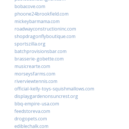
bobacove.com
phoone24brookfield.com
mickeybarmama.com
roadwayconstructioninc.com
shopdragonflyboutique.com
sportszilla.org
batchprovisionsbar.com
brasserie-gobette.com
musicrearte.com
morseysfarms.com
riverviewtennis.com
official-kelly-toys-squishmallows.com
displaygardenonsuncrest.org
bbq-empire-usa.com
feedstoreva.com
drogopets.com
ediblechalk.com