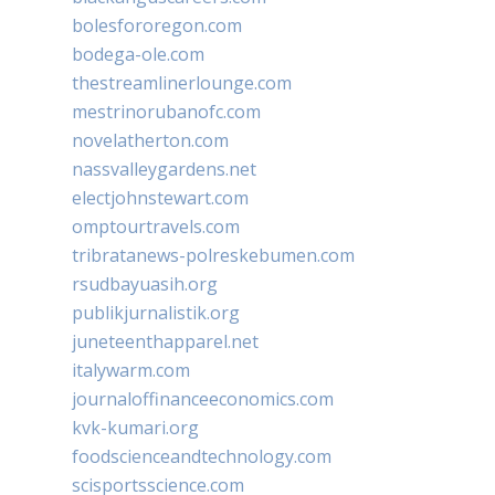
bolesfororegon.com
bodega-ole.com
thestreamlinerlounge.com
mestrinorubanofc.com
novelatherton.com
nassvalleygardens.net
electjohnstewart.com
omptourtravels.com
tribratanews-polreskebumen.com
rsudbayuasih.org
publikjurnalistik.org
juneteenthapparel.net
italywarm.com
journaloffinanceeconomics.com
kvk-kumari.org
foodscienceandtechnology.com
scisportsscience.com