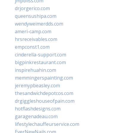
jmpbliss.com
drjorgerico.com
queensushipa.com
wendyweimerdds.com
ameri-camp.com
hrsreceivables.com
empconst1.com
cinderella-support.com
bigpinkrestaurant.com
inspirehuahin.com
memmingerspainting.com
jeremypbeasley.com
thesandwichdepotcos.com
drgiggleshouseofpain.com
hotflashdesigns.com
garagenadeau.com
lifestylechauffeurservice.com
EverNewNails.com