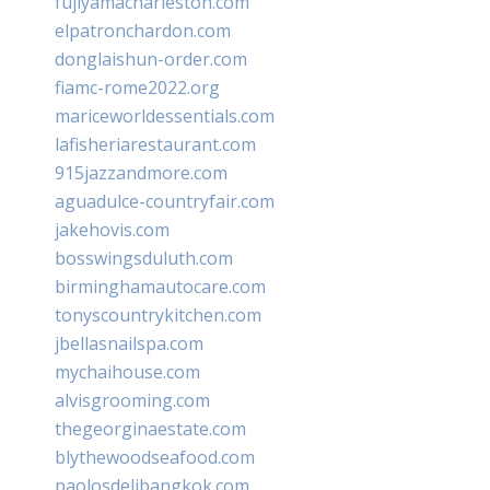
fujiyamacharleston.com
elpatronchardon.com
donglaishun-order.com
fiamc-rome2022.org
mariceworldessentials.com
lafisheriarestaurant.com
915jazzandmore.com
aguadulce-countryfair.com
jakehovis.com
bosswingsduluth.com
birminghamautocare.com
tonyscountrykitchen.com
jbellasnailspa.com
mychaihouse.com
alvisgrooming.com
thegeorginaestate.com
blythewoodseafood.com
paolosdelibangkok.com