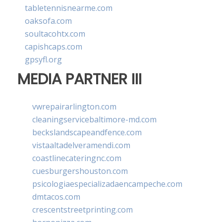
tabletennisnearme.com
oaksofa.com
soultacohtx.com
capishcaps.com
gpsyfl.org
MEDIA PARTNER III
vwrepairarlington.com
cleaningservicebaltimore-md.com
beckslandscapeandfence.com
vistaaltadelveramendi.com
coastlinecateringnc.com
cuesburgershouston.com
psicologiaespecializadaencampeche.com
dmtacos.com
crescentstreetprinting.com