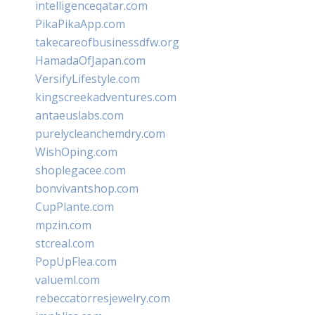
intelligenceqatar.com
PikaPikaApp.com
takecareofbusinessdfw.org
HamadaOfJapan.com
VersifyLifestyle.com
kingscreekadventures.com
antaeuslabs.com
purelycleanchemdry.com
WishOping.com
shoplegacee.com
bonvivantshop.com
CupPlante.com
mpzin.com
stcreal.com
PopUpFlea.com
valueml.com
rebeccatorresjewelry.com