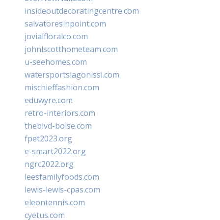
insideoutdecoratingcentre.com
salvatoresinpoint.com
jovialfloralco.com
johnlscotthometeam.com
u-seehomes.com
watersportslagonissi.com
mischieffashion.com
eduwyre.com
retro-interiors.com
theblvd-boise.com
fpet2023.org
e-smart2022.org
ngrc2022.org
leesfamilyfoods.com
lewis-lewis-cpas.com
eleontennis.com
cyetus.com