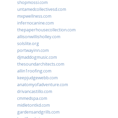
shopmossi.com
untamedcollectivesd.com
mxpwellness.com
infernocanine.com
thepaperhousecollection.com
allisonwillisholley.com
solslite.org
portwayinn.com
djmaddogmusic.com
thesoundarchitects.com
allin1roofing.com
keepjudgewebb.com
anatomyofadventure.com
drivancastillo.com
cmmedspa.com
midletontkd.com
gardensandgrills.com