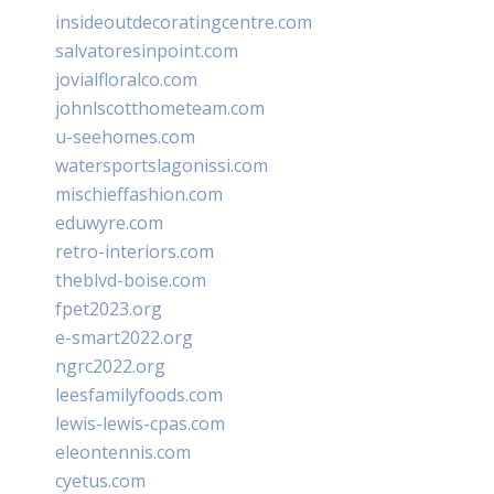
insideoutdecoratingcentre.com
salvatoresinpoint.com
jovialfloralco.com
johnlscotthometeam.com
u-seehomes.com
watersportslagonissi.com
mischieffashion.com
eduwyre.com
retro-interiors.com
theblvd-boise.com
fpet2023.org
e-smart2022.org
ngrc2022.org
leesfamilyfoods.com
lewis-lewis-cpas.com
eleontennis.com
cyetus.com