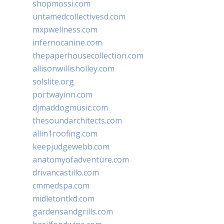
shopmossi.com
untamedcollectivesd.com
mxpwellness.com
infernocanine.com
thepaperhousecollection.com
allisonwillisholley.com
solslite.org
portwayinn.com
djmaddogmusic.com
thesoundarchitects.com
allin1roofing.com
keepjudgewebb.com
anatomyofadventure.com
drivancastillo.com
cmmedspa.com
midletontkd.com
gardensandgrills.com