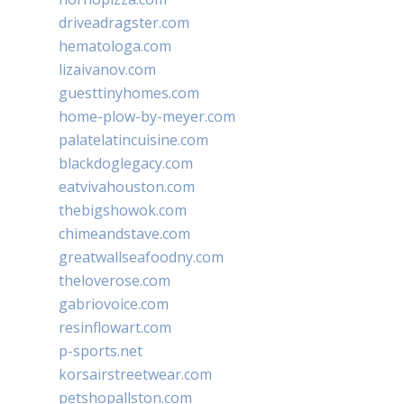
driveadragster.com
hematologa.com
lizaivanov.com
guesttinyhomes.com
home-plow-by-meyer.com
palatelatincuisine.com
blackdoglegacy.com
eatvivahouston.com
thebigshowok.com
chimeandstave.com
greatwallseafoodny.com
theloverose.com
gabriovoice.com
resinflowart.com
p-sports.net
korsairstreetwear.com
petshopallston.com