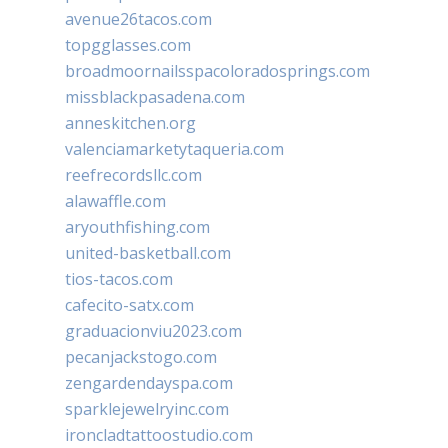
avenue26tacos.com
topgglasses.com
broadmoornailsspacoloradosprings.com
missblackpasadena.com
anneskitchen.org
valenciamarketytaqueria.com
reefrecordsllc.com
alawaffle.com
aryouthfishing.com
united-basketball.com
tios-tacos.com
cafecito-satx.com
graduacionviu2023.com
pecanjackstogo.com
zengardendayspa.com
sparklejewelryinc.com
ironcladtattoostudio.com