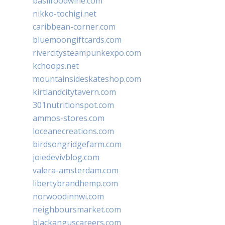
basilfoodwine.com
nikko-tochigi.net
caribbean-corner.com
bluemoongiftcards.com
rivercitysteampunkexpo.com
kchoops.net
mountainsideskateshop.com
kirtlandcitytavern.com
301nutritionspot.com
ammos-stores.com
loceanecreations.com
birdsongridgefarm.com
joiedevivblog.com
valera-amsterdam.com
libertybrandhemp.com
norwoodinnwi.com
neighboursmarket.com
blackanguscareers.com