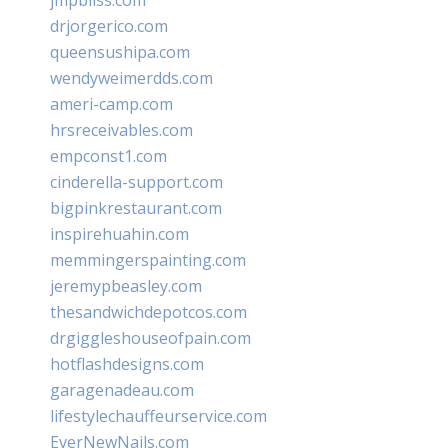
jmpbliss.com
drjorgerico.com
queensushipa.com
wendyweimerdds.com
ameri-camp.com
hrsreceivables.com
empconst1.com
cinderella-support.com
bigpinkrestaurant.com
inspirehuahin.com
memmingerspainting.com
jeremypbeasley.com
thesandwichdepotcos.com
drgiggleshouseofpain.com
hotflashdesigns.com
garagenadeau.com
lifestylechauffeurservice.com
EverNewNails.com