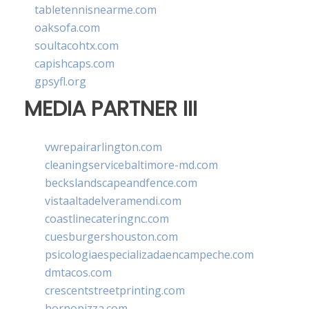
tabletennisnearme.com
oaksofa.com
soultacohtx.com
capishcaps.com
gpsyfl.org
MEDIA PARTNER III
vwrepairarlington.com
cleaningservicebaltimore-md.com
beckslandscapeandfence.com
vistaaltadelveramendi.com
coastlinecateringnc.com
cuesburgershouston.com
psicologiaespecializadaencampeche.com
dmtacos.com
crescentstreetprinting.com
hornopizza.com