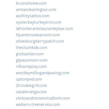
bruinshome.com
annascleaningsvc.com
wolfcitytattoo.com
oysterbayturkeytrot.com
lafronterarestauranteybar.com
lilyandrosetearoom.com
olivesburgberrypatch.com
theslushkids.com
giobastian.com
glpascensori.com
rifloorepoxy.com
woolleymillingandpaving.com
uptonpvd.com
2troublegrill.com
casateranga.com
sticksandstonesstudiooh.com
walkers-treeservice.com