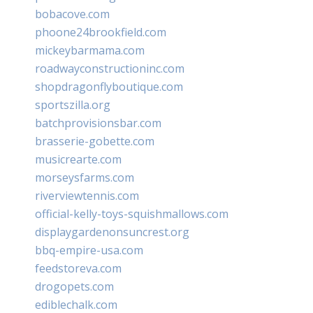
bobacove.com
phoone24brookfield.com
mickeybarmama.com
roadwayconstructioninc.com
shopdragonflyboutique.com
sportszilla.org
batchprovisionsbar.com
brasserie-gobette.com
musicrearte.com
morseysfarms.com
riverviewtennis.com
official-kelly-toys-squishmallows.com
displaygardenonsuncrest.org
bbq-empire-usa.com
feedstoreva.com
drogopets.com
ediblechalk.com