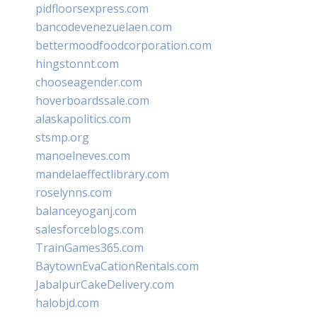
pidfloorsexpress.com
bancodevenezuelaen.com
bettermoodfoodcorporation.com
hingstonnt.com
chooseagender.com
hoverboardssale.com
alaskapolitics.com
stsmp.org
manoelneves.com
mandelaeffectlibrary.com
roselynns.com
balanceyoganj.com
salesforceblogs.com
TrainGames365.com
BaytownEvaCationRentals.com
JabalpurCakeDelivery.com
halobjd.com