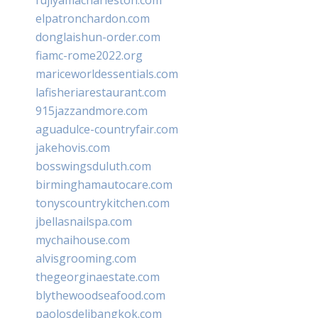
fujiyamacharleston.com
elpatronchardon.com
donglaishun-order.com
fiamc-rome2022.org
mariceworldessentials.com
lafisheriarestaurant.com
915jazzandmore.com
aguadulce-countryfair.com
jakehovis.com
bosswingsduluth.com
birminghamautocare.com
tonyscountrykitchen.com
jbellasnailspa.com
mychaihouse.com
alvisgrooming.com
thegeorginaestate.com
blythewoodseafood.com
paolosdelibangkok.com