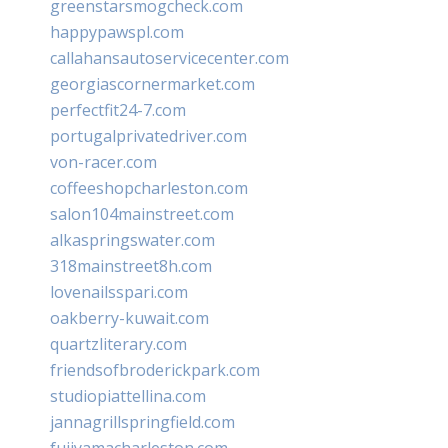
greenstarsmogcheck.com
happypawspl.com
callahansautoservicecenter.com
georgiascornermarket.com
perfectfit24-7.com
portugalprivatedriver.com
von-racer.com
coffeeshopcharleston.com
salon104mainstreet.com
alkaspringswater.com
318mainstreet8h.com
lovenailsspari.com
oakberry-kuwait.com
quartzliterary.com
friendsofbroderickpark.com
studiopiattellina.com
jannagrillspringfield.com