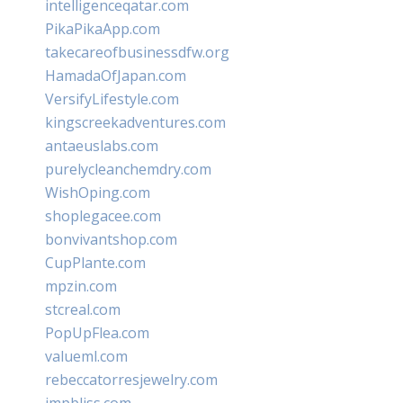
intelligenceqatar.com
PikaPikaApp.com
takecareofbusinessdfw.org
HamadaOfJapan.com
VersifyLifestyle.com
kingscreekadventures.com
antaeuslabs.com
purelycleanchemdry.com
WishOping.com
shoplegacee.com
bonvivantshop.com
CupPlante.com
mpzin.com
stcreal.com
PopUpFlea.com
valueml.com
rebeccatorresjewelry.com