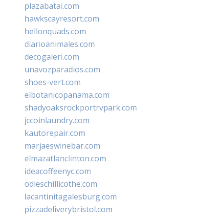
plazabatai.com
hawkscayresort.com
hellonquads.com
diarioanimales.com
decogaleri.com
unavozparadios.com
shoes-vert.com
elbotanicopanama.com
shadyoaksrockportrvpark.com
jccoinlaundry.com
kautorepair.com
marjaeswinebar.com
elmazatlanclinton.com
ideacoffeenyc.com
odieschillicothe.com
lacantinitagalesburg.com
pizzadeliverybristol.com