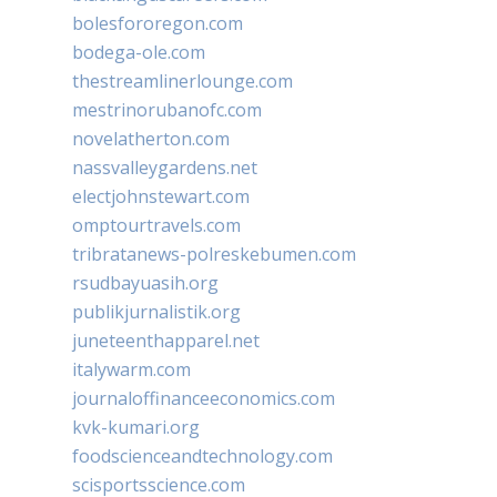
bolesfororegon.com
bodega-ole.com
thestreamlinerlounge.com
mestrinorubanofc.com
novelatherton.com
nassvalleygardens.net
electjohnstewart.com
omptourtravels.com
tribratanews-polreskebumen.com
rsudbayuasih.org
publikjurnalistik.org
juneteenthapparel.net
italywarm.com
journaloffinanceeconomics.com
kvk-kumari.org
foodscienceandtechnology.com
scisportsscience.com