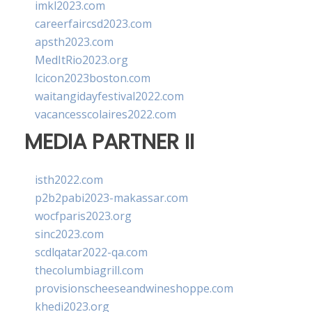
imkl2023.com
careerfaircsd2023.com
apsth2023.com
MedItRio2023.org
lcicon2023boston.com
waitangidayfestival2022.com
vacancesscolaires2022.com
MEDIA PARTNER II
isth2022.com
p2b2pabi2023-makassar.com
wocfparis2023.org
sinc2023.com
scdlqatar2022-qa.com
thecolumbiagrill.com
provisionscheeseandwineshoppe.com
khedi2023.org