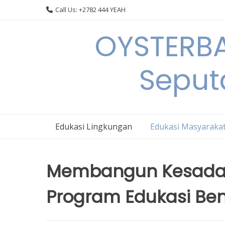
Skip
Call Us: +2782 444 YEAH
to
content
OYSTERBA
Seput
Edukasi Lingkungan
Edukasi Masyaraka
Membangun Kesadar
Program Edukasi Be