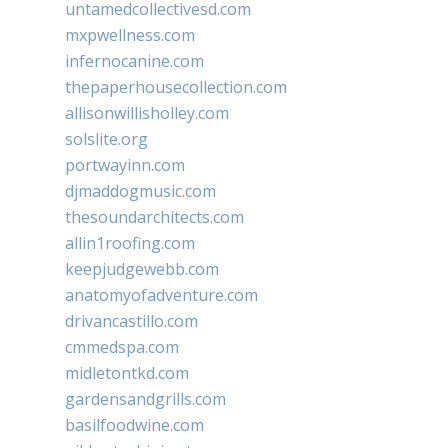
untamedcollectivesd.com
mxpwellness.com
infernocanine.com
thepaperhousecollection.com
allisonwillisholley.com
solslite.org
portwayinn.com
djmaddogmusic.com
thesoundarchitects.com
allin1roofing.com
keepjudgewebb.com
anatomyofadventure.com
drivancastillo.com
cmmedspa.com
midletontkd.com
gardensandgrills.com
basilfoodwine.com