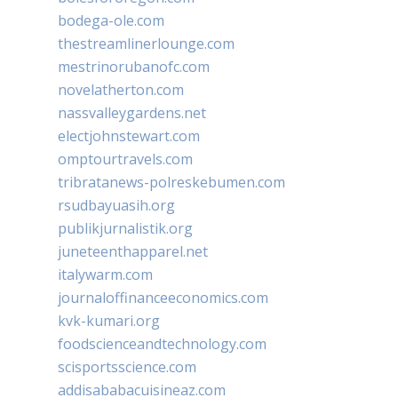
bodega-ole.com
thestreamlinerlounge.com
mestrinorubanofc.com
novelatherton.com
nassvalleygardens.net
electjohnstewart.com
omptourtravels.com
tribratanews-polreskebumen.com
rsudbayuasih.org
publikjurnalistik.org
juneteenthapparel.net
italywarm.com
journaloffinanceeconomics.com
kvk-kumari.org
foodscienceandtechnology.com
scisportsscience.com
addisababacuisineaz.com