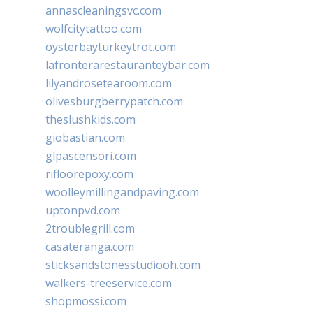
annascleaningsvc.com
wolfcitytattoo.com
oysterbayturkeytrot.com
lafronterarestauranteybar.com
lilyandrosetearoom.com
olivesburgberrypatch.com
theslushkids.com
giobastian.com
glpascensori.com
rifloorepoxy.com
woolleymillingandpaving.com
uptonpvd.com
2troublegrill.com
casateranga.com
sticksandstonesstudiooh.com
walkers-treeservice.com
shopmossi.com