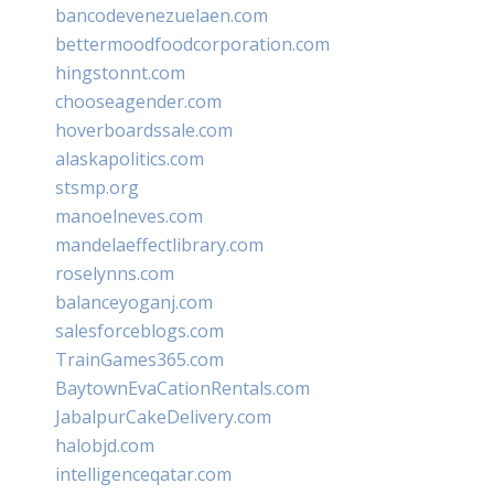
bancodevenezuelaen.com
bettermoodfoodcorporation.com
hingstonnt.com
chooseagender.com
hoverboardssale.com
alaskapolitics.com
stsmp.org
manoelneves.com
mandelaeffectlibrary.com
roselynns.com
balanceyoganj.com
salesforceblogs.com
TrainGames365.com
BaytownEvaCationRentals.com
JabalpurCakeDelivery.com
halobjd.com
intelligenceqatar.com