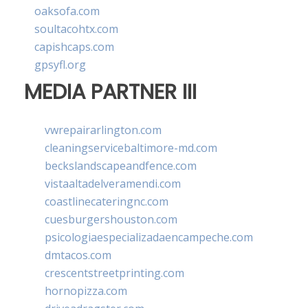
oaksofa.com
soultacohtx.com
capishcaps.com
gpsyfl.org
MEDIA PARTNER III
vwrepairarlington.com
cleaningservicebaltimore-md.com
beckslandscapeandfence.com
vistaaltadelveramendi.com
coastlinecateringnc.com
cuesburgershouston.com
psicologiaespecializadaencampeche.com
dmtacos.com
crescentstreetprinting.com
hornopizza.com