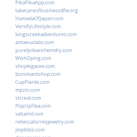
PikaPikaApp.com
takecareofbusinessdfw.org
HamadaOfJapan.com
VersifyLifestyle.com
kingscreekadventures.com
antaeuslabs.com
purelycleanchemdry.com
WishOping.com
shoplegacee.com
bonvivantshop.com
CupPlante.com
mpzin.com
stcreal.com
PopUpFlea.com
valueml.com
rebeccatorresjewelry.com
jmpbliss.com