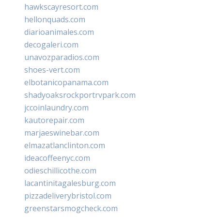
hawkscayresort.com
hellonquads.com
diarioanimales.com
decogaleri.com
unavozparadios.com
shoes-vert.com
elbotanicopanama.com
shadyoaksrockportrvpark.com
jccoinlaundry.com
kautorepair.com
marjaeswinebar.com
elmazatlanclinton.com
ideacoffeenyc.com
odieschillicothe.com
lacantinitagalesburg.com
pizzadeliverybristol.com
greenstarsmogcheck.com