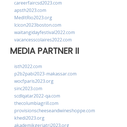
careerfaircsd2023.com
apsth2023.com
MedItRio2023.org
lcicon2023boston.com
waitangidayfestival2022.com
vacancesscolaires2022.com
MEDIA PARTNER II
isth2022.com
p2b2pabi2023-makassar.com
wocfparis2023.org
sinc2023.com
scdlqatar2022-qa.com
thecolumbiagrill.com
provisionscheeseandwineshoppe.com
khedi2023.org
akademikgeriatri2023.org