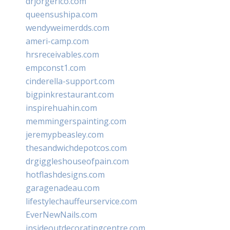
drjorgerico.com
queensushipa.com
wendyweimerdds.com
ameri-camp.com
hrsreceivables.com
empconst1.com
cinderella-support.com
bigpinkrestaurant.com
inspirehuahin.com
memmingerspainting.com
jeremypbeasley.com
thesandwichdepotcos.com
drgiggleshouseofpain.com
hotflashdesigns.com
garagenadeau.com
lifestylechauffeurservice.com
EverNewNails.com
insideoutdecoratingcentre.com