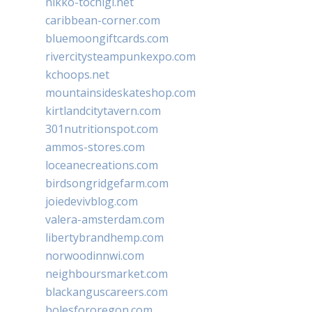
nikko-tochigi.net
caribbean-corner.com
bluemoongiftcards.com
rivercitysteampunkexpo.com
kchoops.net
mountainsideskateshop.com
kirtlandcitytavern.com
301nutritionspot.com
ammos-stores.com
loceanecreations.com
birdsongridgefarm.com
joiedevivblog.com
valera-amsterdam.com
libertybrandhemp.com
norwoodinnwi.com
neighboursmarket.com
blackanguscareers.com
bolesfororegon.com