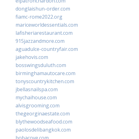
elpatronchardon.com
donglaishun-order.com
fiamc-rome2022.org
mariceworldessentials.com
lafisheriarestaurant.com
915jazzandmore.com
aguadulce-countryfair.com
jakehovis.com
bosswingsduluth.com
birminghamautocare.com
tonyscountrykitchen.com
jbellasnailspa.com
mychaihouse.com
alvisgrooming.com
thegeorginaestate.com
blythewoodseafood.com
paolosdelibangkok.com
bobacove.com