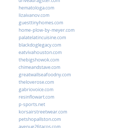
driveadragster.com
hematologa.com
lizaivanov.com
guesttinyhomes.com
home-plow-by-meyer.com
palatelatincuisine.com
blackdoglegacy.com
eatvivahouston.com
thebigshowok.com
chimeandstave.com
greatwallseafoodny.com
theloverose.com
gabriovoice.com
resinflowart.com
p-sports.net
korsairstreetwear.com
petshopallston.com
avenue26tacos.com