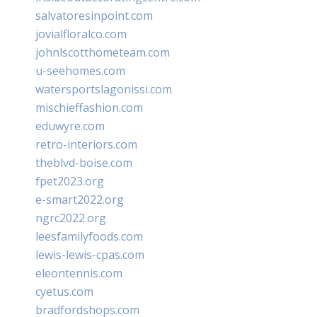
salvatoresinpoint.com
jovialfloralco.com
johnlscotthometeam.com
u-seehomes.com
watersportslagonissi.com
mischieffashion.com
eduwyre.com
retro-interiors.com
theblvd-boise.com
fpet2023.org
e-smart2022.org
ngrc2022.org
leesfamilyfoods.com
lewis-lewis-cpas.com
eleontennis.com
cyetus.com
bradfordshops.com