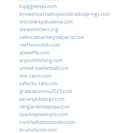
topgglasses.com
broadmoornailsspacoloradosprings.com
missblackpasadena.com
anneskitchen.org
valenciamarketytaqueria.com
reefrecordsllc.com
alawaffle.com
aryouthfishing.com
united-basketball.com
tios-tacos.com
cafecito-satx.com
graduacionviu2023.com
pecanjackstogo.com
zengardendayspa.com
sparklejewelryinc.com
ironcladtattoostudio.com
bruinshome.com